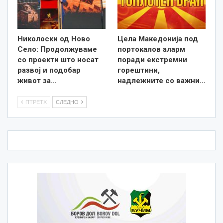
Николоски од Ново
Цела Македонија под
Село: Продолжуваме
портокалов аларм
со проекти што носат
поради екстремни
развој и подобар
горештини,
живот за…
надлежните со важни…
ПТРЕТХ
СЛЕДНО