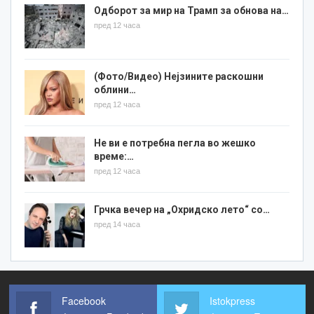
Одборот за мир на Трамп за обнова на…
пред 12 часа
(Фото/Видео) Нејзините раскошни
облини…
пред 12 часа
Не ви е потребна пегла во жешко
време:…
пред 12 часа
Грчка вечер на „Охридско лето“ со…
пред 14 часа
Facebook
Istokpress