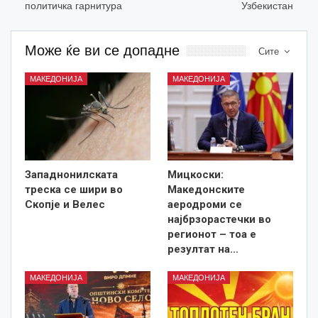
политичка гарнитура
Узбекистан
Може ќе ви се допадне
Сите
МАКЕДОНИЈА
МАКЕДОНИЈА
Западнонилската
Мицкоски:
треска се шири во
Македонските
Скопје и Велес
аеродроми се
најбрзорастечки во
регионот – тоа е
резултат на…
МАКЕДОНИЈА
МАКЕДОНИЈА