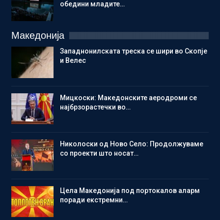
обедини младите…
Македонија
Западнонилската треска се шири во Скопје
и Велес
Мицкоски: Македонските аеродроми се
најбрзорастечки во…
Николоски од Ново Село: Продолжуваме
со проекти што носат…
Цела Македонија под портокалов аларм
поради екстремни…