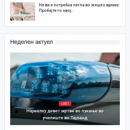
Не ви е потребна пегла во жешко време:
Пробајте го овој…
Неделен актуел
СВЕТ
Најмалку девет мртви во пукање во
училиште во Тајланд