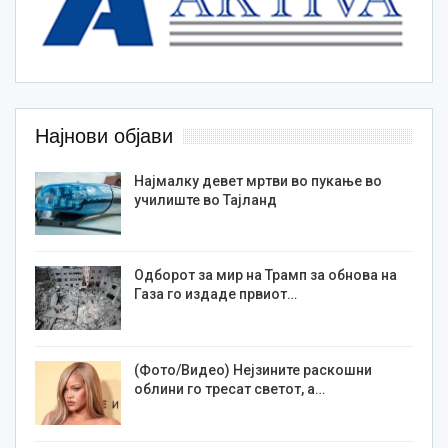
Најнови објави
Најмалку девет мртви во пукање во
училиште во Тајланд
Одборот за мир на Трамп за обнова на
Газа го издаде првиот…
(Фото/Видео) Нејзините раскошни
облини го тресат светот, а…