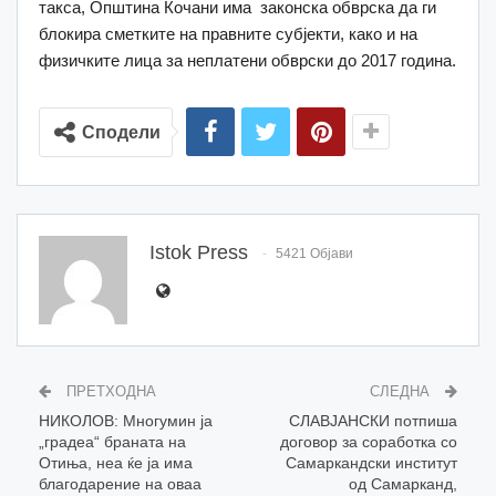
такса, Општина Кочани има законска обврска да ги
блокира сметките на правните субјекти, како и на
физичките лица за неплатени обврски до 2017 година.
Сподели
Istok Press
5421 Објави
ПРЕТХОДНА
СЛЕДНА
НИКОЛОВ: Многумин ја
СЛАВЈАНСКИ потпиша
„градеа“ браната на
договор за соработка со
Отиња, неа ќе ја има
Самаркандски институт
благодарение на оваа
од Самарканд,