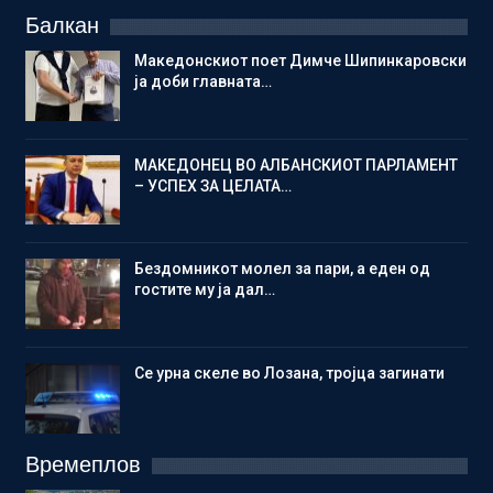
Балкан
Македонскиот поет Димче Шипинкаровски
ја доби главната…
МАКЕДОНЕЦ ВО АЛБАНСКИОТ ПАРЛАМЕНТ
– УСПЕХ ЗА ЦЕЛАТА…
Бездомникот молел за пари, а еден од
гостите му ја дал…
Се урна скеле во Лозана, тројца загинати
Времеплов