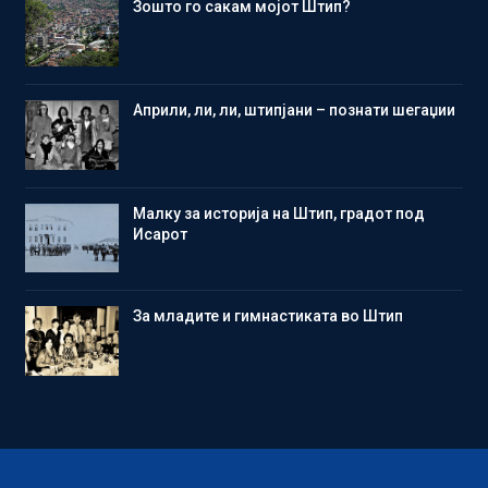
Зошто го сакам мојот Штип?
Aприли, ли, ли, штипјани – познати шегаџии
Малку за историја на Штип, градот под
Исарот
Зa младите и гимнастиката во Штип