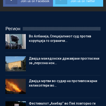
Join us on Facebook
Join us on Twitter
Регион
Во Албанија, Специјалниот суд против
корупција го ограничи…
Двајца македонски државјани прогласени
за „персона нон…
Двајца мртви во судир на противпожарни
хеликоптери во…
Фестивалот „Анибар“ во Пеќ повторно ги