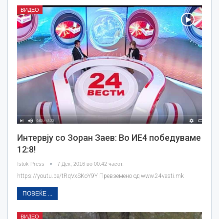
ВИДЕО
Интервју со Зоран Заев: Во ИЕ4 победуваме
12:8!
Istok Press
7 Дек, 2016 во 00:42 часот.
https://youtu.be/tRqVxSKoY9Y Превземено од www.24vesti.mk
ПОВЕЌЕ ...
ВИДЕО