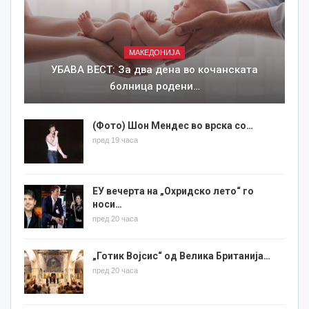
МАКЕДОНИЈА
УБАВА ВЕСТ: За два дена во кочанската
болница родени…
(Фото) Шон Мендес во врска со…
пред 19 часа
ЕУ вечерта на „Охридско лето“ го
носи…
пред 20 часа
„Готик Војсис“ од Велика Британија…
пред 20 часа