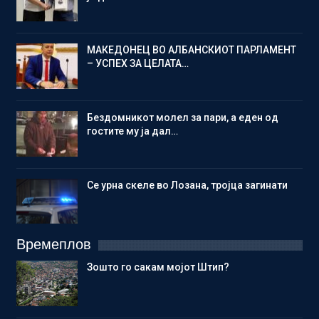
МАКЕДОНЕЦ ВО АЛБАНСКИОТ ПАРЛАМЕНТ
– УСПЕХ ЗА ЦЕЛАТА…
Бездомникот молел за пари, а еден од
гостите му ја дал…
Се урна скеле во Лозана, тројца загинати
Времеплов
Зошто го сакам мојот Штип?