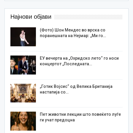
Најнови објави
(Фото) Шон Мендес во врска со
поранешната на Нејмар: „Ми го…
ЕУ вечерта на „Охридско лето“ го носи
концертот „Последната…
„Готик Војсис“ од Велика Британија
настапија со…
Пет животни лекции што повеќето луѓе
ги учат предоцна