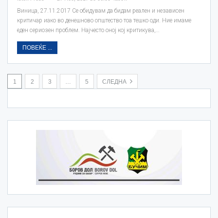
Виница, 27.11.2017 Се обидувам да бидам реален и независен
критичар иако во денешново општество тоа тешко оди. Ние имаме
еден сериозен проблем. Најчесто оној кој критикува,…
ПОВЕЌЕ ...
1
2
3
…
5
СЛЕДНА