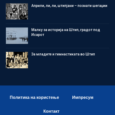
Aприли, ли, ли, штипјани – познати шегаџии
Малку за историја на Штип, градот под
Исарот
Зa младите и гимнастиката во Штип
Политика на користење
Импресум
Контакт