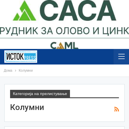
Дома
Колумни
Категорија на прелистување
Колумни