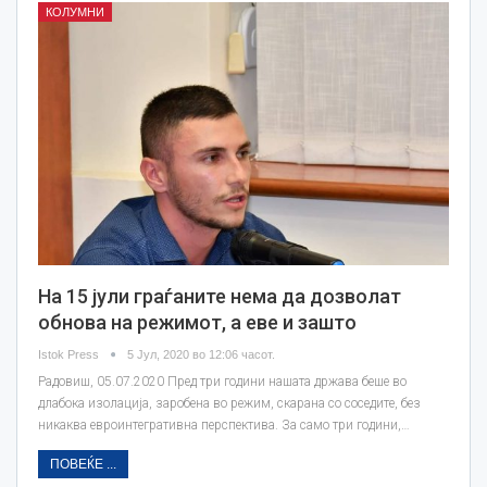
КОЛУМНИ
На 15 јули граѓаните нема да дозволат
обнова на режимот, а еве и зашто
Istok Press
5 Јул, 2020 во 12:06 часот.
Радовиш, 05.07.2020 Пред три години нашата држава беше во
длабока изолација, заробена во режим, скарана со соседите, без
никаква евроинтегративна перспектива. За само три години,…
ПОВЕЌЕ ...