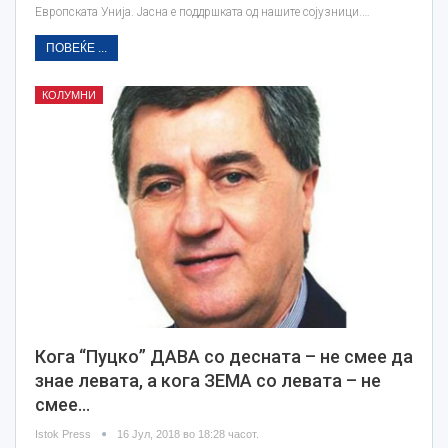
Европската Унија. Јасна е поддршката од нашите сојузници.…
ПОВЕЌЕ ...
КОЛУМНИ
Кога “Пуцко” ДАВА со десната – не смее да
знае левата, а кога ЗЕМА со левата – не
смее…
Istok Press
16 Јул, 2018 во 18:28 часот.