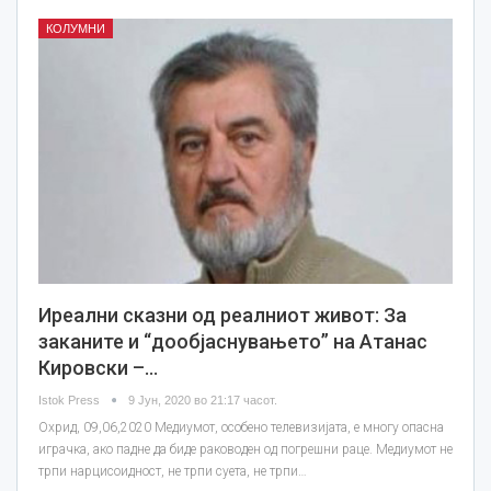
КОЛУМНИ
Иреални сказни од реалниот живот: За
заканите и “дообјаснувањето” на Атанас
Кировски –…
Istok Press
9 Јун, 2020 во 21:17 часот.
Охрид, 09,06,2020 Медиумот, особено телевизијата, е многу опасна
играчка, ако падне да биде раководен од погрешни раце. Медиумот не
трпи нарцисоидност, не трпи суета, не трпи…