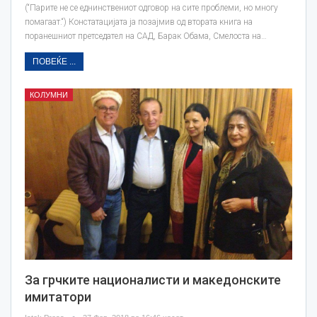
(“Парите не се еднинствениот одговор на сите проблеми, но многу
помагаат.“) Констатацијата ја позајмив од втората книга на
поранешниот претседател на САД, Барак Обама, Смелоста на…
ПОВЕЌЕ ...
КОЛУМНИ
За грчките националисти и македонските
имитатори