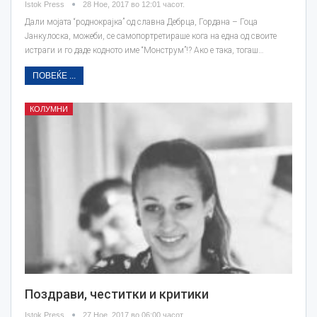
Istok Press
28 Ное, 2017 во 12:01 часот.
Дали мојата “роднокрајка” од славна Дебрца, Гордана – Гоца
Јанкулоска, можеби, се самопoртретираше кога на една од своите
истраги и го даде кодното име “Монструм”!? Ако е така, тогаш…
ПОВЕЌЕ ...
КОЛУМНИ
Поздрави, честитки и критики
Istok Press
27 Ное, 2017 во 06:00 часот.