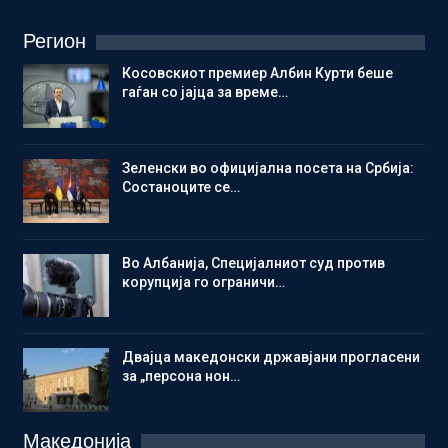
Регион
Косовскиот премиер Албин Курти беше
гаѓан со јајца за време…
Зеленски во официјална посета на Србија:
Состаноците се…
Во Албанија, Специјалниот суд против
корупција го ограничи…
Двајца македонски државјани прогласени
за „персона нон…
Македонија