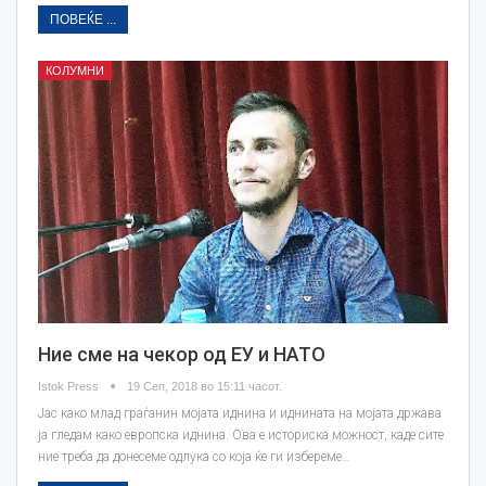
ПОВЕЌЕ ...
КОЛУМНИ
Ние сме на чекор од ЕУ и НАТО
Istok Press
19 Сеп, 2018 во 15:11 часот.
Јас како млад граѓанин мојата иднина и иднината на мојата држава
ја гледам како европска иднина. Ова е историска можност, каде сите
ние треба да донесеме одлука со која ќе ги избереме…