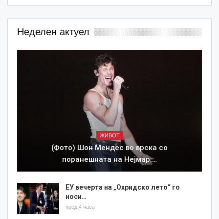
Неделен актуел
ЖИВОТ
(Фото) Шон Мендес во врска со
поранешната на Нејмар:…
ЕУ вечерта на „Охридско лето“ го
носи…
пред 4 часа