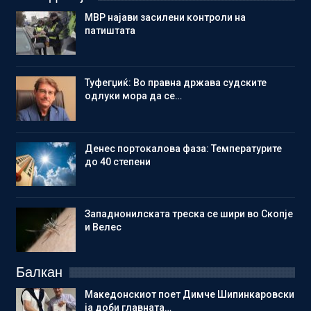
МВР најави засилени контроли на
патиштата
Туфегџиќ: Во правна држава судските
одлуки мора да се…
Денес портокалова фаза: Температурите
до 40 степени
Западнонилската треска се шири во Скопје
и Велес
Балкан
Македонскиот поет Димче Шипинкаровски
ја доби главната…