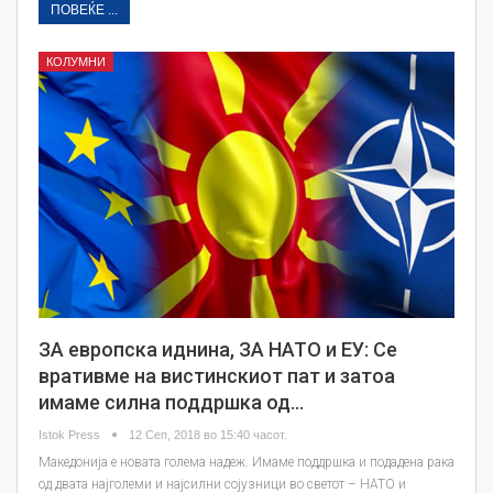
ПОВЕЌЕ ...
КОЛУМНИ
ЗА европска иднина, ЗА НАТО и ЕУ: Се
вративме на вистинскиот пат и затоа
имаме силна поддршка од…
Istok Press
12 Сеп, 2018 во 15:40 часот.
Македонија е новата голема надеж. Имаме поддршка и подадена рака
од двата најголеми и најсилни сојузници во светот – НАТО и