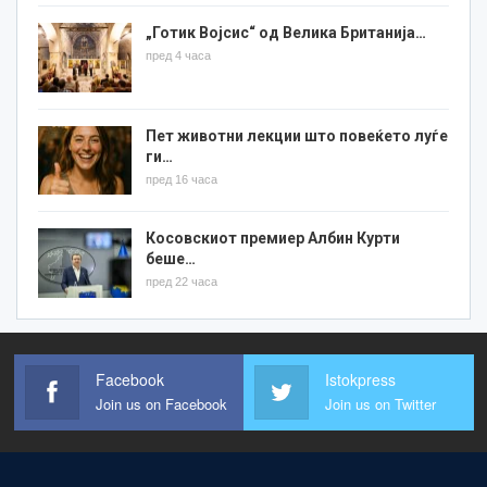
„Готик Војсис“ од Велика Британија…
пред 4 часа
Пет животни лекции што повеќето луѓе
ги…
пред 16 часа
Косовскиот премиер Албин Курти
беше…
пред 22 часа
Facebook
Istokpress
Join us on Facebook
Join us on Twitter