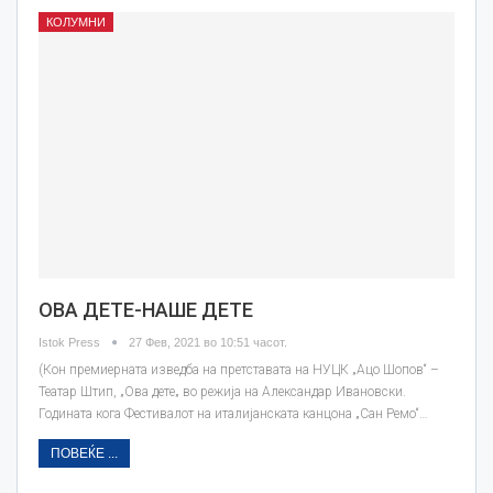
КОЛУМНИ
ОВА ДЕТЕ-НАШЕ ДЕТЕ
Istok Press
27 Фев, 2021 во 10:51 часот.
(Кон премиерната изведба на претставата на НУЦК „Ацо Шопов“ –
Театар Штип, „Ова дете„ во режија на Александар Ивановски.
Годината кога Фестивалот на италијанската канцона „Сан Ремо“…
ПОВЕЌЕ ...