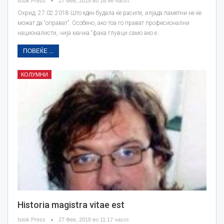
Istok Press
27 Фев, 2018 во 16:46 часот.
Охрид, 27.02.2018 Што еден будала ќе расипе, илјада паметни не ќе
можат да “оправат”. Особено, ако тоа го прават професионални
националисти, чија мачка “фаќа глувци само ако е…
ПОВЕЌЕ ...
КОЛУМНИ
Historia magistra vitae est
Istok Press
27 Фев, 2018 во 11:17 часот.