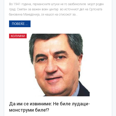
Во 1941 година, германските штуки не го заобиколиле мојот роден
град. Сметан за важен воен центар во источниот дел на Српската
бановина Македонија, се нашол на списокот за…
ПОВЕЌЕ ...
КОЛУМНИ
Да им се извиниме: Не биле лудаци-
монструми биле!?