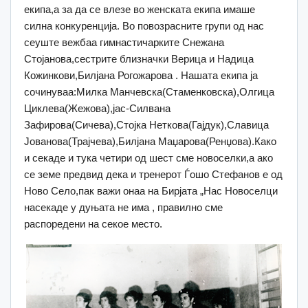
екипа,а за да се влезе во женската екипа имаше
силна конкуренција. Во повозрасните групи од нас
сеуште вежбаа гимнастичарките Снежана
Стојанова,сестрите близначки Верица и Надица
Кожинкови,Билјана Рогожарова . Нашата екипа ја
сочинуваа:Милка Манчевска(Стаменковска),Олгица
Циклева(Жежова),јас-Силвана
Зафирова(Сичева),Стојка Неткова(Гајдук),Славица
Јованова(Трајчева),Билјана Маџарова(Ренџова).Како
и секаде и тука четири од шест сме новоселки,а ако
се земе предвид дека и тренерот Ѓошо Стефанов е од
Ново Село,пак важи онаа на Бирјата „Нас Новоселци
насекаде у дуњата не има , правилно сме
распоредени на секое место.