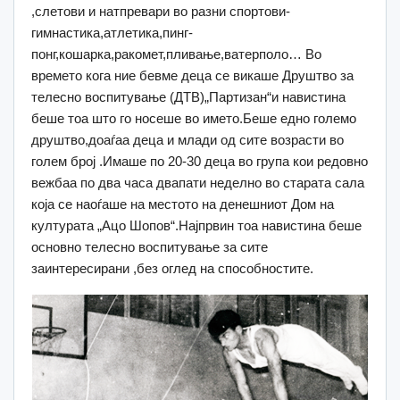
,слетови и натпревари во разни спортови-
гимнастика,атлетика,пинг-
понг,кошарка,ракомет,пливање,ватерполо… Во
времето кога ние бевме деца се викаше Друштво за
телесно воспитување (ДТВ)„Партизан“и навистина
беше тоа што го носеше во името.Беше едно големо
друштво,доаѓаа деца и млади од сите возрасти во
голем број .Имаше по 20-30 деца во група кои редовно
вежбаа по два часа двапати неделно во старата сала
која се наоѓаше на местото на денешниот Дом на
културата „Ацо Шопов“.Најпрвин тоа навистина беше
основно телесно воспитување за сите
заинтересирани ,без оглед на способностите.