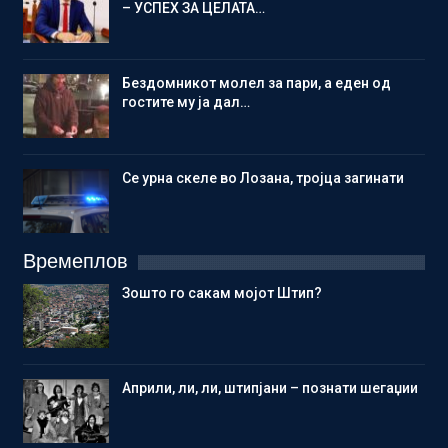
– УСПЕХ ЗА ЦЕЛАТА…
Бездомникот молел за пари, а еден од
гостите му ја дал…
Се урна скеле во Лозана, тројца загинати
Времеплов
Зошто го сакам мојот Штип?
Aприли, ли, ли, штипјани – познати шегаџии