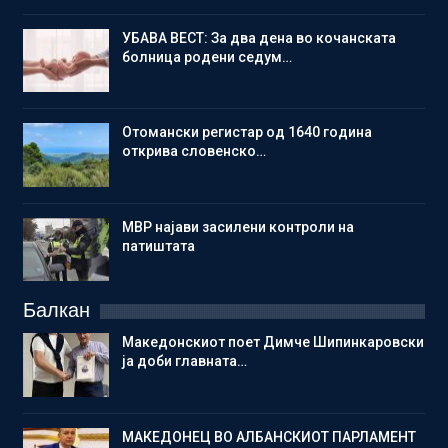
УБАВА ВЕСТ: За два дена во кочанската
болница родени седум…
Отомански регистар од 1640 година
открива словенско…
МВР најави засилени контроли на
патиштата
Балкан
Македонскиот поет Димче Шипинкаровски
ја доби главната…
МАКЕДОНЕЦ ВО АЛБАНСКИОТ ПАРЛАМЕНТ