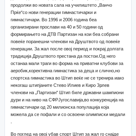
продолжи во новата сала на училиштето „Ванчо
Прќе“со нови генерации гимнастичарки и
гимнастичари. Во 1996 и 2006 година беа
организирани прослави на 40 и 50 години од
формирањето на ДТВ Партизан на кои беа собрани
повеќе поранешни членови на Друштвото од повеќе
генерации. За жал после овој период и покрај долгата
традиција Друштвото престана да постои.Од него
останаа мали траги во форма на приватни клубови за
аеробик,корективна гимнастика за деца и слично,но
спортска гимнастика во Штип веќе не се тренира иако
некогаш штипјаните Стево Илиев и Киро Зрлев
членови на „Партизан“ Штип биле државни шампиони
дури и на ниво на СФРЈугославија,во конкуренција на
гимнастичари од 20 милионска популација која
можела да се пофали и со освоени олимписки медали
.
Во поглед на овој убав спорт Штип за жал го снајде