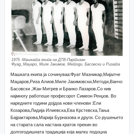
1975 -Машката екипа на ДТВ-Партизан
Фуад,,Маџаро, Миле Јакимов, Методи, Басовски и Ризата
Машката екипа ја сочинуваа:Фуат Мазникар,Мијалче
Маџаров,Риза Алиов.Миле Јакимовски,Методи,Ванчо
Басовски ,Жан Митрев и Бранко Лазаров.Со нив
најмногу работеше професорот Симеон Ренџов. Во
наредните години дојдоа нови членови :Ели
Козарова,Лидија Илиевска,Ева Крстевска,Тања
Бајрактарова,Марија Бурназова и други. Со рушењето
на старата сала настана краток прекин во
долгогодишната традиција која малку подоцна