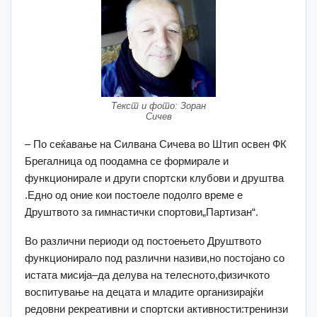
Текст и фото: Зоран
Сичев
– По сеќавање на Силвана Сичева во Штип освен ФК
Брегалница од поодамна се формирале и
функционирале и други спортски клубови и друштва
.Едно од оние кои постоеле подолго време е
Друштвото за гимнастички спортови„Партизан“.
Во различни периоди од постоењето Друштвото
функционирало под различни називи,но постојано со
истата мисија–да делува на телесното,физичкото
воспитување на децата и младите организирајќи
редовни рекреативни и спортски активности:тренинзи