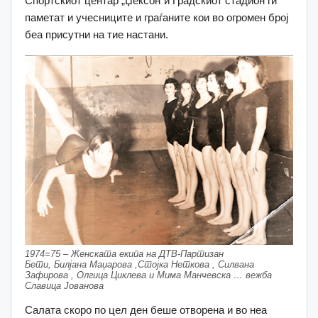
Спортскиот центар „Џексон“и Градскиот стадион ги
паметат и учесниците и граѓаните кои во огромен број
беа присутни на тие настани.
1974=75 – Женската екипа на ДТВ-Партизан
Бети, Билјана Маџарова ,Стојка Неткова , Силвана
Зафирова , Олгица Циклева и Мима Манчевска … вежба
Славица Јованова
Салата скоро по цел ден беше отворена и во неа