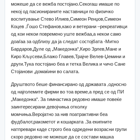
можеше да се вежба постојано.Секогаш имаше по
некој од пасионираните наставници по физичко
воспитување Стево Илиев,Симеон Ренџов,Симеон
Коцев ,Ѓошо Стефанов,како и ветерани –рекреативци
од кои некои повремено уште вежбаа,а некои само
доаѓаа за одблизу да ја следат состојбата -Митко
Бардаров,Дуле од „Македонка“,Киро Зрлев,Мане и
Киро Кљусеви,Блажо Главев,Трајче Велев-Џемини и
други.Тука постојано беа и тетка Велика и чичо Сане
Стојанови ,домаќини во салата.
Друштвото беше финансирано од државата ,односно
од најголемите фирми во тоа време,а пред се од ПИ
„Македонка“. За гимнастика редовно имаше повеќе
заинтересирани девојчиња отколку
момчиња.Веројатно за нив поатрактивни беа
фудбалот,ракометот и кошарката .За екипните
натпревари каде строго беа одредени возрасни групи
скоро редовно не можеше да се состави машка