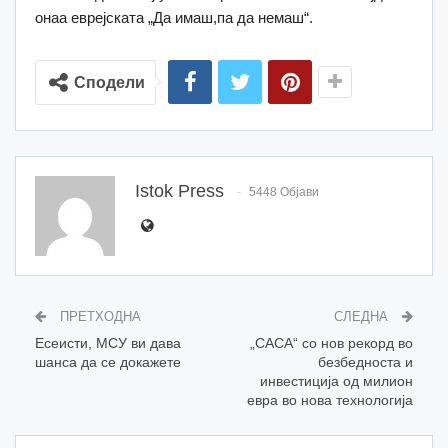
онаа еврејската „Да имаш,па да немаш“.
Сподели
Istok Press
5448 Објави
ПРЕТХОДНА
СЛЕДНА
Eсеисти, МСУ ви дава
„САСА“ со нов рекорд во
шанса да се докажете
безбедноста и
инвестиција од милион
евра во нова технологија