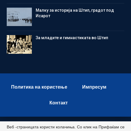
Малку за историја на Штип, градот под
Исарот
Зa младите и гимнастиката во Штип
Политика на користење
Импресум
Контакт
Веб -страницата користи колачиња. Со клик на Прифаќам се
© 2026 - Istok Press. All Rights Reserved.