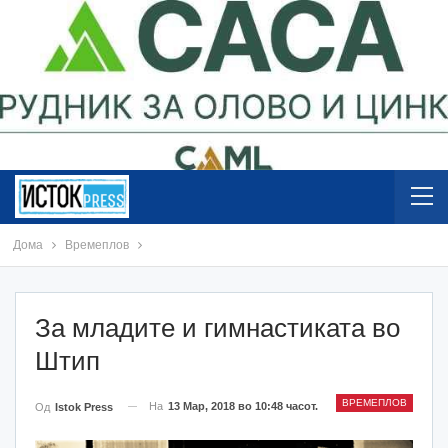
Дома
Времеплов
Зa младите и гимнастиката во
Штип
ВРЕМЕПЛОВ
На
13 Мар, 2018 во 10:48 часот.
Од
Istok Press