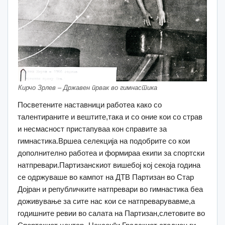
Кирчо Зрлев – Државен првак во гимнастика
Посветените наставници работеа како со
талентираните и вештите,така и со оние кои со страв
и несмасност пристапуваа кон справите за
гимнастика.Вршеа селекција на подобрите со кои
дополнително работеа и формираа екипи за спортски
натпревари.Партизанскиот вишебој кој секоја година
се одржуваше во кампот на ДТВ Партизан во Стар
Дојран и републичките натпревари во гимнастика беа
доживување за сите нас кои се натпреварувавме,а
годишните ревии во салата на Партизан,слетовите во