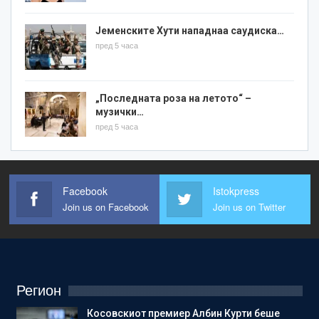
Јеменските Хути нападнаа саудиска…
пред 5 часа
„Последната роза на летото“ –
музички…
пред 5 часа
Facebook
Istokpress
Join us on Facebook
Join us on Twitter
Регион
Косовскиот премиер Албин Курти беше