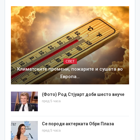
СВЕТ
Климатските промени, пожарите и сушата во
Европа…
(Фото) Род Стјуарт доби шесто внуче
пред 5 часа
Се породи актерката Обри Плаза
пред 5 часа