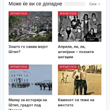
Може ќе ви се допадне
Сите
ВРЕМЕПЛОВ
ВРЕМЕПЛОВ
Зошто го сакам мојот
Aприли, ли, ли,
Штип?
штипјани – познати
шегаџии
ВРЕМЕПЛОВ
ВРЕМЕПЛОВ
Малку за историја на
Каменот си теже на
Штип, градот под
местото