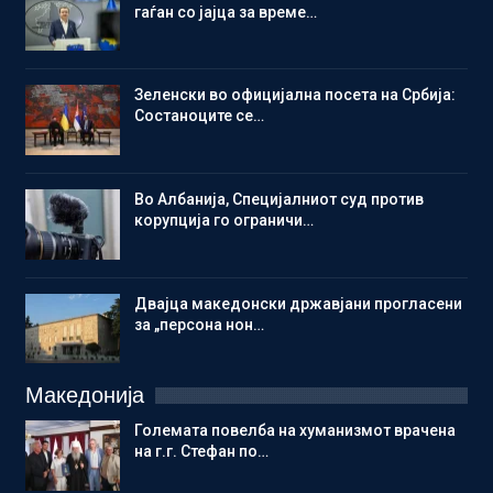
гаѓан со јајца за време…
Зеленски во официјална посета на Србија:
Состаноците се…
Во Албанија, Специјалниот суд против
корупција го ограничи…
Двајца македонски државјани прогласени
за „персона нон…
Македонија
Големата повелба на хуманизмот врачена
на г.г. Стефан по…