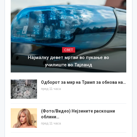
СВЕТ
Најмалку девет мртви во пукање во
училиште во Тајланд
Одборот за мир на Трамп за обнова на…
пред 11 часа
(Фото/Видео) Нејзините раскошни
облини…
пред 11 часа