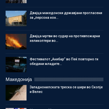
Двајца македонски државјани прогласени
за „персона нон…
Двајца мртви во судир на противпожарни
хеликоптери во…
Фестивалот „Анибар“ во Пеќ повторно ги
обедини младите…
Македонија
Западнонилската треска се шири во Скопје
и Велес