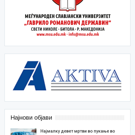
Најнови објави
Најмалку девет мртви во пукање во