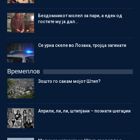
Бездомникот молел за пари, а еден од
гостите му ја дал…
Се урна скеле во Лозана, тројца загинати
Времеплов
Зошто го сакам мојот Штип?
Aприли, ли, ли, штипјани – познати шегаџии