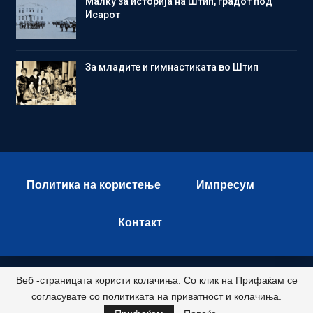
Малку за историја на Штип, градот под
Исарот
Зa младите и гимнастиката во Штип
Политика на користење
Импресум
Контакт
Веб -страницата користи колачиња. Со клик на Прифаќам се
© 2026 - Istok Press. All Rights Reserved.
согласувате со политиката на приватност и колачиња.
Развиено и хостирано од