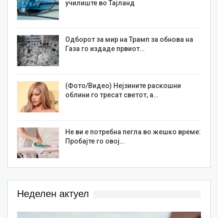
училиште во Тајланд
Одборот за мир на Трамп за обнова на
Газа го издаде првиот…
(Фото/Видео) Нејзините раскошни
облини го тресат светот, а…
Не ви е потребна пегла во жешко време:
Пробајте го овој…
Неделен актуел