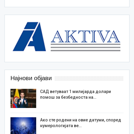
Најнови објави
САД ветуваат 1 милијарда долари
помош за безбедноста на…
Ако сте родени на овие датуми, според
нумерологијата ве…