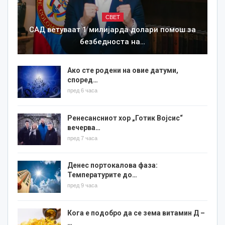
СВЕТ
САД ветуваат 1 милијарда долари помош за
безбедноста на…
Ако сте родени на овие датуми,
според…
пред 6 часа
Ренесансниот хор „Готик Војсис“
вечерва…
пред 7 часа
Денес портокалова фаза:
Температурите до…
пред 9 часа
Кога е подобро да се зема витамин Д –
…