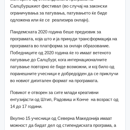
Салцбуршкиот фестивал (во случај на законски
ограничувања за патувања, патувањето ќе биде
одложена или ќе се реализира онлајн).
Пандемската 2020 година беше предизвик за
програмата, која што и ја принуди трансформација на
програмата во платформа за онлајн образование.
Победниците од 2020 година ќе го имаат ветеното
патување до Салцбург, кога интернационалните
патување повторно ќе биде возможни, и кој било од
поранешните учесници е добредојден да се приклучи
во новиот дигитален формат на програмата.
Повикот е отворен за сите млади креативни
ентузијасти од Штип, Радовиш и Конче на возраст од
14 до 17 години.
Вкупно 15 учесници од Северна Македонија имаат
можност да бидат дел од стипендиската програма, а