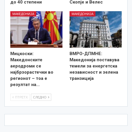
до 40 степени
Скопје и Велес
МАКЕДОНИЈА
МАКЕДОНИЈА
Мицкоски:
ВМРО-ДПМНЕ:
Македонските
Македонија поставува
аеродроми се
темели за енергетска
најбрзорастечки во
независност и зелена
регионот – тоа е
транзиција
резултат на…
ПТРЕТХ
СЛЕДНО