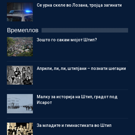
Се урна скеле во Лозана, тројца загинати
Времеплов
Зошто го сакам мојот Штип?
Aприли, ли, ли, штипјани – познати шегаџии
Малку за историја на Штип, градот под
Исарот
Зa младите и гимнастиката во Штип