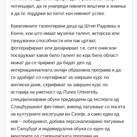
потенцијал, да ги унапреди нивните вештини и знаења
и да ги поддржи во патот кон нивниот успех.
Креативните талентирани деца од Штип Радовиш и
Конче, кои што имаат музички талент, актерски или
танцувачки способности или пак цртаат,
фотографираат или дизајнираат т.е. сите оние кои
поседуваат каков било талент во која било област
можат да се пријават да бидат дел од
интернационалната онлајн образовна програма и да
се здобијат со сертификат за завршен курс по
англиски јазик, серификат за завршен курс по
историја на уметност од iTunes University,
специјализирани обуки предводени од експерти од
Слацбуршкиот фестивал, викенд патување со посета
на културните инситуции во Скопје, а само еден од
нив – победникот, добива персонализирано патување
во Салцбург и индивидуална обука со еден од
менторите од стипендиската програма на