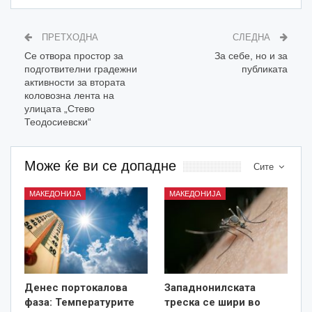
ПРЕТХОДНА
СЛЕДНА
Се отвора простор за
За себе, но и за
подготвителни градежни
публиката
активности за втората
коловозна лента на
улицата „Стево
Теодосиевски“
Може ќе ви се допадне
Сите
МАКЕДОНИЈА
МАКЕДОНИЈА
Денес портокалова
Западнонилската
фаза: Температурите
треска се шири во