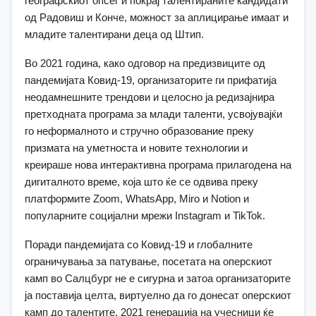
географскиот опсег и покрај талентираните кандидати
од Радовиш и Конче, можност за аплицирање имаат и
младите талентирани деца од Штип.
Во 2021 година, како одговор на предизвиците од
пандемијата Ковид-19, организаторите ги прифатија
неодамнешните трендови и целосно ја редизајнира
претходната програма за млади таленти, усвојувајќи
го неформалното и стручно образование преку
призмата на уметноста и новите технологии и
креираше нова интерактивна програма прилагодена на
дигиталното време, која што ќе се одвива преку
платформите Zoom, WhatsApp, Miro и Notion и
популарните социјални мрежи Instagram и TikTok.
Поради пандемијата со Ковид-19 и глобалните
ограничувања за патување, посетата на оперскиот
камп во Салцбург не е сигурна и затоа организаторите
ја поставија целта, виртуелно да го донесат оперскиот
камп до талентите. 2021 генерација на учесници ќе