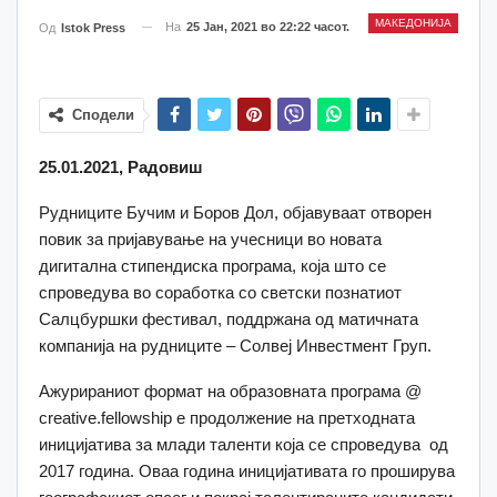
МАКЕДОНИЈА
На
25 Јан, 2021 во 22:22 часот.
Од
Istok Press
Сподели
25.01.2021, Радовиш
Рудниците Бучим и Боров Дол, објавуваат отворен
повик за пријавување на учесници во новата
дигитална стипендиска програма, која што се
спроведува во соработка со светски познатиот
Салцбуршки фестивал, поддржана од матичната
компанија на рудниците – Солвеј Инвестмент Груп.
Ажурираниот формат на образовната програма @
creative.fellowship е продолжение на претходната
иницијатива за млади таленти која се спроведува од
2017 година. Оваа година иницијативата го проширува