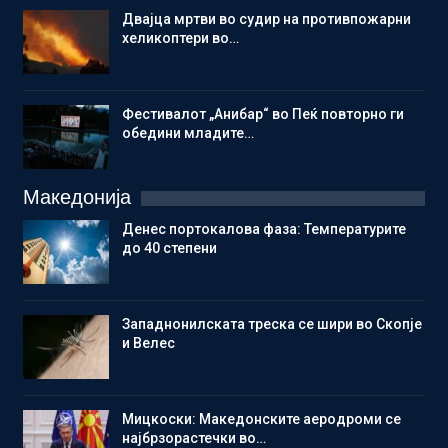
Двајца мртви во судир на противпожарни
хеликоптери во…
Фестивалот „Анибар“ во Пеќ повторно ги
обедини младите…
Македонија
Денес портокалова фаза: Температурите
до 40 степени
Западнонилската треска се шири во Скопје
и Велес
Мицкоски: Македонските аеродроми се
најбрзорастечки во…