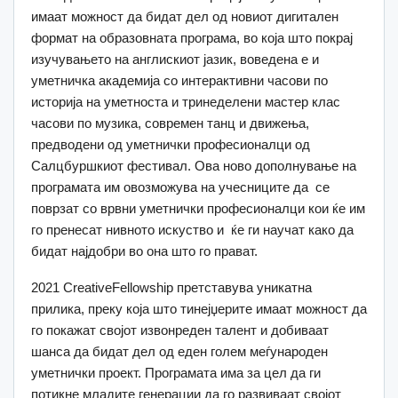
имаат можност да бидат дел од новиот дигитален
формат на образовната програма, во која што покрај
изучувањето на англискиот јазик, воведена e и
уметничка академија со интерактивни часови по
историја на уметноста и тринеделени мастер клас
часови по музика, современ танц и движења,
предводени од уметнички професионалци од
Салцбуршкиот фестивал. Ова ново дополнување на
програмата им овозможува на учесниците да се
поврзат со врвни уметнички професионалци кои ќе им
го пренесат нивното искуство и ќе ги научат како да
бидат најдобри во она што го прават.
2021 CreativeFellowship претставува уникатна
прилика, преку која што тинејџерите имаат можност да
го покажат својот извонреден талент и добиваат
шанса да бидат дел од еден голем меѓународен
уметнички проект. Програмата има за цел да ги
потикне младите генерации да го развиваат својот