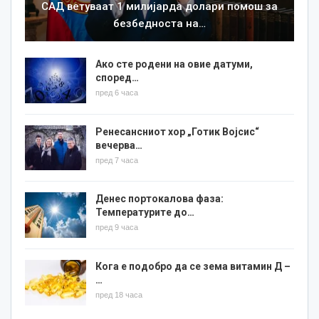
САД ветуваат 1 милијарда долари помош за
безбедноста на…
Ако сте родени на овие датуми,
според…
пред 6 часа
Ренесансниот хор „Готик Војсис“
вечерва…
пред 7 часа
Денес портокалова фаза:
Температурите до…
пред 9 часа
Кога е подобро да се зема витамин Д –
…
пред 18 часа