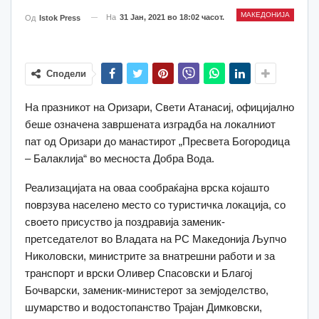
МАКЕДОНИЈА
На
31 Јан, 2021 во 18:02 часот.
Од
Istok Press
Сподели
На празникот на Оризари, Свети Атанасиј, официјално
беше означена завршената изградба на локалниот
пат од Оризари до манастирот „Пресвета Богородица
– Балаклија“ во месноста Добра Вода.
Реализацијата на оваа сообраќајна врска којашто
поврзува населено место со туристичка локација, со
своето присуство ја поздравија заменик-
претседателот во Владата на РС Македонија Љупчо
Николовски, министрите за внатрешни работи и за
транспорт и врски Оливер Спасовски и Благој
Бочварски, заменик-министерот за земјоделство,
шумарство и водостопанство Трајан Димковски,