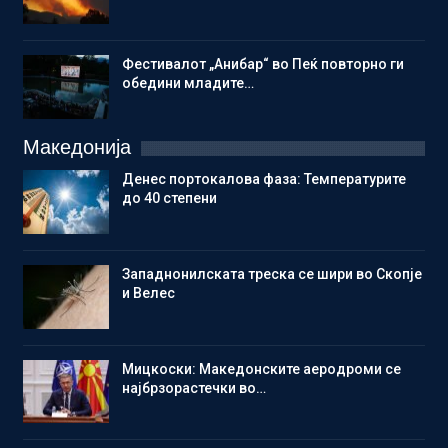
Фестивалот „Анибар“ во Пеќ повторно ги
обедини младите…
Македонија
Денес портокалова фаза: Температурите
до 40 степени
Западнонилската треска се шири во Скопје
и Велес
Мицкоски: Македонските аеродроми се
најбрзорастечки во…