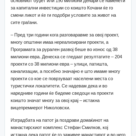
основниот буџет или 190 милиони денари се наменети
за капитални инвестиции со коишто Кочани ќе го
смени ликот и ќе ги подобри условите за живот на
сите граѓани.
– Пред три години кога разговаравме за овој проект,
многу општини имаа нереализирани проекти, а
Програмата за рурален развој беше во износ од 38
милиони евра. Денеска се гледаат резултатите – 204
проекти со 38 милиони евра – улици, патишта,
канализации, а посебно значајно е што имаме многу
проекти со кое се поврзуваат населени места со
туристички локалитети. Се надевам дека и во
наредниве години ќе бидеме сведоци на проекти
коишто значат многу за овој крај – истакна
вицепремиерот Николовски.
Изградбата на патот ја поздрави домаќинот на
манастирскиот комплекс Стефан Смилков, кој
истакна дека патот ќе го заживее манастирот и во него