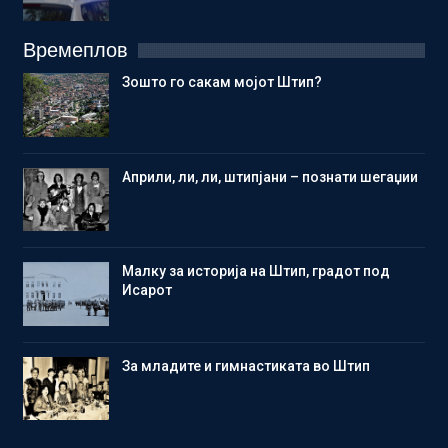
Времеплов
Зошто го сакам мојот Штип?
Aприли, ли, ли, штипјани – познати шегаџии
Малку за историја на Штип, градот под
Исарот
Зa младите и гимнастиката во Штип