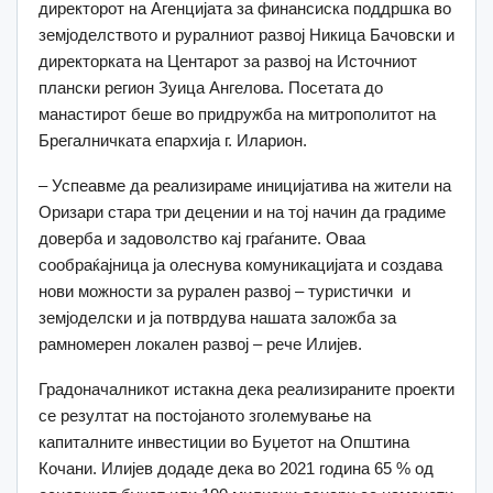
директорот на Агенцијата за финансиска поддршка во
земјоделството и руралниот развој Никица Бачовски и
директорката на Центарот за развој на Источниот
плански регион Зуица Ангелова. Посетата до
манастирот беше во придружба на митрополитот на
Брегалничката епархија г. Иларион.
– Успеавме да реализираме иницијатива на жители на
Оризари стара три децении и на тој начин да градиме
доверба и задоволство кај граѓаните. Оваа
сообраќајница ја олеснува комуникацијата и создава
нови можности за рурален развој – туристички и
земјоделски и ја потврдува нашата заложба за
рамномерен локален развој – рече Илијев.
Градоначалникот истакна дека реализираните проекти
се резултат на постојаното зголемување на
капиталните инвестиции во Буџетот на Општина
Кочани. Илијев додаде дека во 2021 година 65 % од