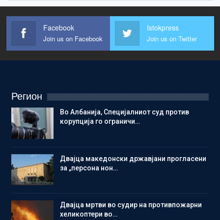
Facebook
Istokpress
Join us on Facebook
Join us on Twitter
Регион
Во Албанија, Специјалниот суд против
корупција го ограничи…
Двајца македонски државјани прогласени
за „персона нон…
Двајца мртви во судир на противпожарни
хеликоптери во…