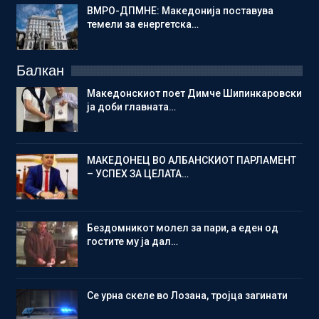
ВМРО-ДПМНЕ: Македонија поставува
темели за енергетска…
Балкан
Македонскиот поет Димче Шипинкаровски
ја доби главната…
МАКЕДОНЕЦ ВО АЛБАНСКИОТ ПАРЛАМЕНТ
– УСПЕХ ЗА ЦЕЛАТА…
Бездомникот молел за пари, а еден од
гостите му ја дал…
Се урна скеле во Лозана, тројца загинати