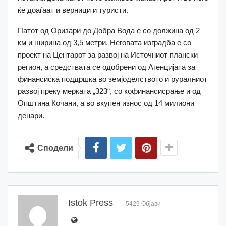
ќе доаѓаат и верници и туристи.
Патот од Оризари до Добра Вода е со должина од 2
км и ширина од 3,5 метри. Неговата изградба е со
проект на Центарот за развој на Источниот плански
регион, а средствата се одобрени од Агенцијата за
финансиска поддршка во земјоделството и руралниот
развој преку мерката „323“, со кофинансисрање и од
Општина Кочани, а во вкупен износ од 14 милиони
денари.
Сподели
Istok Press
5429 Објави