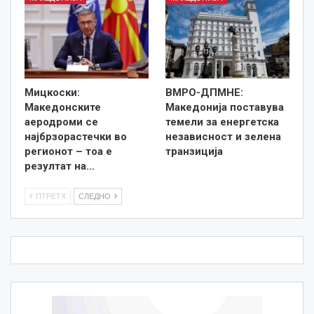
Мицкоски:
ВМРО-ДПМНЕ:
Македонските
Македонија поставува
аеродроми се
темели за енергетска
најбрзорастечки во
независност и зелена
регионот – тоа е
транзиција
резултат на…
ПТРЕТХ
СЛЕДНО