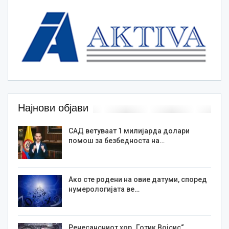
Најнови објави
САД ветуваат 1 милијарда долари
помош за безбедноста на…
Ако сте родени на овие датуми, според
нумерологијата ве…
Ренесансниот хор „Готик Војсис“