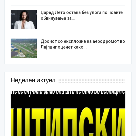
Џаред Лето остана без улога по новите
обвинувања за…
Дронот со експлозив на аеродромот во
Лајпциг оценет како…
Неделен актуел