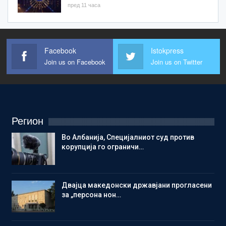
пред 11 часа
Facebook
Istokpress
Join us on Facebook
Join us on Twitter
Регион
Во Албанија, Специјалниот суд против
корупција го ограничи…
Двајца македонски државјани прогласени
за „персона нон…