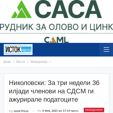
Дома
Вести
Македонија
Николовски: За три недели 36
илјади членови на СДСМ ги
ажурирале податоците
МАКЕДОНИЈА
На
6 Фев, 2021 во 17:14 часот.
Од
Istok Press