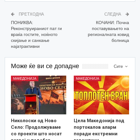
ПРЕТХОДНА
СЛЕДНА
ПОНИКВА:
КОЧАНИ: Почна
Реконструираниот пат ги
поставувањето на
враќа гостите, ноќното
регионалната ковид
скијање и санкање
болница
најатрактивни
Може ќе ви се допадне
Сите
МАКЕДОНИЈА
МАКЕДОНИЈА
Николоски од Ново
Цела Македонија под
Село: Продолжуваме
портокалов аларм
со проекти што носат
поради екстремни