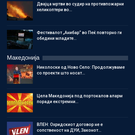
Двајца мртви во судир на противпожарни
хеликоптери во…
Фестивалот „Анибар“ во Пеќ повторно ги
обедини младите…
Македонија
Николоски од Ново Село: Продолжуваме
со проекти што носат…
Цела Македонија под портокалов аларм
поради екстремни…
ВЛЕН: Охридскиот договор не е
сопственост на ДУИ, Законот…