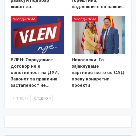
развој и подобар
горештини,
живот за…
надлежните со важни…
МАКЕДОНИЈА
МАКЕДОНИЈА
ВЛЕН: Охридскиот
Николоски: Го
договор не е
зајакнуваме
сопственост на ДУИ,
партнерството со САД
Законот за правична
преку конкретни
застапеност не…
проекти
ПТРЕТХ
СЛЕДНО