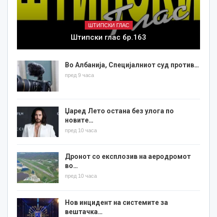
ШТИПСКИ ГЛАС
Штипски глас бр.163
Во Албанија, Специјалниот суд против…
пред 9 часа
Џаред Лето остана без улога по
новите…
пред 10 часа
Дронот со експлозив на аеродромот
во…
пред 10 часа
Нов инцидент на системите за
вештачка…