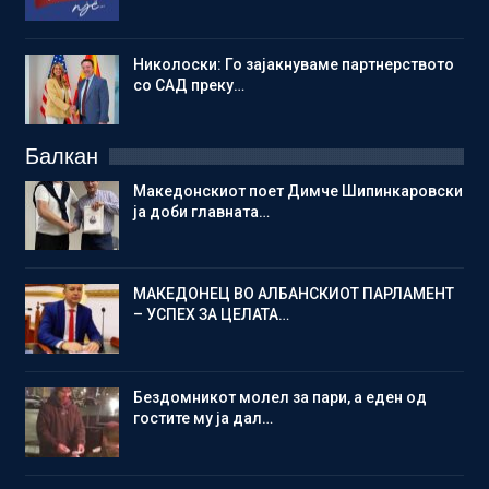
Николоски: Го зајакнуваме партнерството
со САД преку…
Балкан
Македонскиот поет Димче Шипинкаровски
ја доби главната…
МАКЕДОНЕЦ ВО АЛБАНСКИОТ ПАРЛАМЕНТ
– УСПЕХ ЗА ЦЕЛАТА…
Бездомникот молел за пари, а еден од
гостите му ја дал…