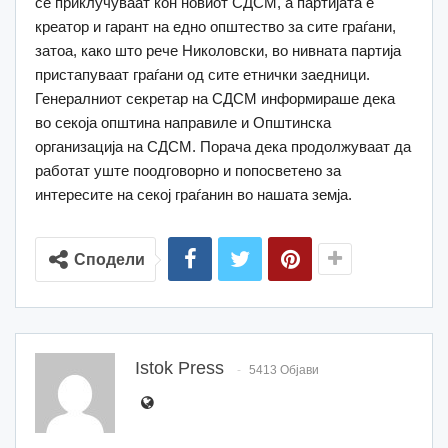
се приклучуваат кон новиот СДСМ, а партијата е
креатор и гарант на едно општество за сите граѓани,
затоа, како што рече Николовски, во нивната партија
пристапуваат граѓани од сите етнички заедници.
Генералниот секретар на СДСМ информираше дека
во секоја општина направиле и Општинска
организација на СДСМ. Порача дека продолжуваат да
работат уште поодговорно и попосветено за
интересите на секој граѓанин во нашата земја.
Сподели
Istok Press
5413 Објави