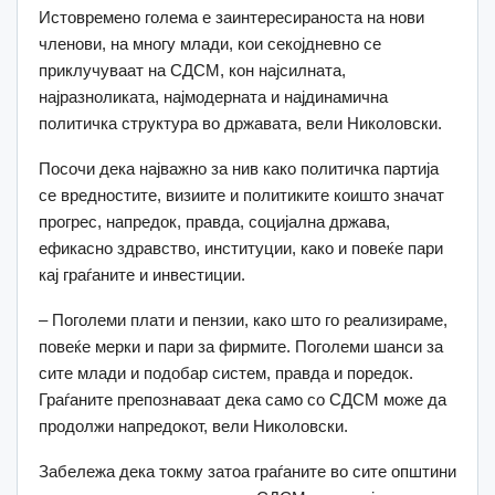
Истовремено голема е заинтересираноста на нови
членови, на многу млади, кои секојдневно се
приклучуваат на СДСМ, кон најсилната,
наjразноликата, најмодерната и најдинамична
политичка структура во државата, вели Николовски.
Посочи дека најважно за нив како политичка партија
се вредностите, визиите и политиките коишто значат
прогрес, напредок, правда, социјална држава,
ефикасно здравство, институции, како и повеќе пари
кај граѓаните и инвестиции.
– Поголеми плати и пензии, како што го реализираме,
повеќе мерки и пари за фирмите. Поголеми шанси за
сите млади и подобар систем, правда и поредок.
Граѓаните препознаваат дека само со СДСМ може да
продолжи напредокот, вели Николовски.
Забележа дека токму затоа граѓаните во сите општини