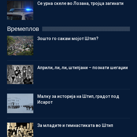
Се урна скеле во Лозана, тројца загинати
Времеплов
Зошто го сакам мојот Штип?
Aприли, ли, ли, штипјани – познати шегаџии
Малку за историја на Штип, градот под
Исарот
Зa младите и гимнастиката во Штип