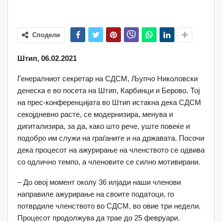
Сподели
Штип, 06.02.2021
Генералниот секретар на СДСМ, Љупчо Николовски
денеска е во посета на Штип, Карбинци и Берово. Тој
на прес-конференцијата во Штип истакна дека СДСМ
секојдневно расте, се модернизира, менува и
дигитализира, за да, како што рече, уште повеќе и
подобро им служи на граѓаните и на државата. Посочи
дека процесот на ажурирање на членството се одвива
со одлично темпо, а членовите се силно мотивирани.
– До овој момент околу 36 илјади наши членови
направиле ажурирање на своите податоци, го
потврдиле членството во СДСМ, во овие три недели.
Процесот продолжува да трае до 25 февруари.