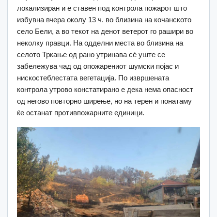
локализиран и е ставен под контрола пожарот што
избувна вчера околу 13 ч. во близина на кочанското
село Бели, а во текот на денот ветерот го рашири во
неколку правци. На одделни места во близина на
селото Тркање од рано утринава сѐ уште се
забележува чад од опожарениот шумски појас и
нискостеблестата вегетација. По извршената
контрола утрово констатирано е дека нема опасност
од негово повторно ширење, но на терен и понатаму
ќе останат противпожарните единици.