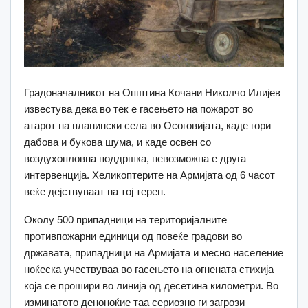
Градоначалникот на Општина Кочани Николчо Илијев
известува дека во тек е гасењето на пожарот во
атарот на планински села во Осоговијата, каде гори
дабова и букова шума, и каде освен со
воздухопловна поддршка, невозможна е друга
интервенција. Хеликоптерите на Армијата од 6 часот
веќе дејствуваат на тој терен.
Околу 500 припадници на територијалните
противпожарни единици од повеќе градови во
државата, припадници на Армијата и месно население
ноќеска учествуваа во гасењето на огнената стихија
која се прошири во линија од десетина километри. Во
изминатото деноноќие таа сериозно ги загрози