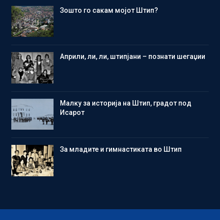
Зошто го сакам мојот Штип?
Aприли, ли, ли, штипјани – познати шегаџии
Малку за историја на Штип, градот под
Исарот
Зa младите и гимнастиката во Штип