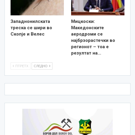
Западнонилската
Мицкоски:
треска се шири во
Македонските
Скопје и Велес
аеродроми се
најбрзорастечки во
регионот – тоа е
резултат на…
ПТРЕТХ
СЛЕДНО