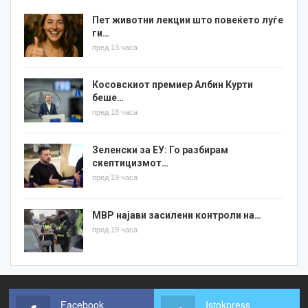
Пет животни лекции што повеќето луѓе
ги…
пред 13 часа
Косовскиот премиер Албин Курти
беше…
пред 18 часа
Зеленски за ЕУ: Го разбирам
скептицизмот…
пред 19 часа
МВР најави засилени контроли на…
пред 19 часа
Facebook
Istokpress