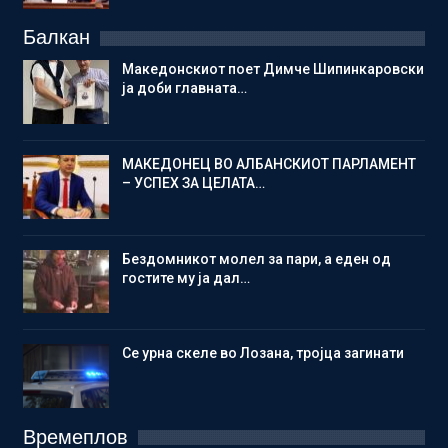
Балкан
Македонскиот поет Димче Шипинкаровски
ја доби главната…
МАКЕДОНЕЦ ВО АЛБАНСКИОТ ПАРЛАМЕНТ
– УСПЕХ ЗА ЦЕЛАТА…
Бездомникот молел за пари, а еден од
гостите му ја дал…
Се урна скеле во Лозана, тројца загинати
Времеплов