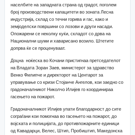
населбите на западната страна од градот, поголем
број производствени капацитети во зоната Лесна
индустрија, склад со течни горива и гас, како и
земјоделски површини со лозови и други насади.
Опожарени се неколку куќи, складот со дрва на
Национални шуми и хаварисано возило. Штетите
допрва ќе се проценуваат.
Доцна ноќеска во Кочани пристигнаа претседателот
на Владата Зоран Заев, министерот за здравство
Венко Филипче и директорот на Центарот за
управување со кризи Стојанче Ангелов, кои заедно со
градоначалникот Николчо Илијев го координираа
гасењето на пожарот.
Градоначалникот Илијев упати благодарност до сите
сограѓани кои помогнаа во гасењето на пожарот, до
војската и полицијата, до противпожарните единици
од Кавадарци, Велес, Штип, Пробиштип, Македонска