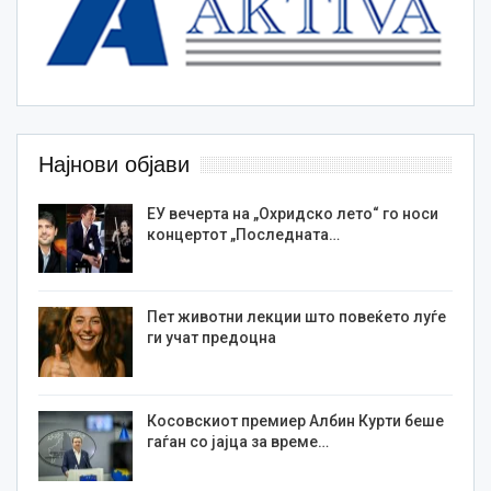
Најнови објави
ЕУ вечерта на „Охридско лето“ го носи
концертот „Последната…
Пет животни лекции што повеќето луѓе
ги учат предоцна
Косовскиот премиер Албин Курти беше
гаѓан со јајца за време…