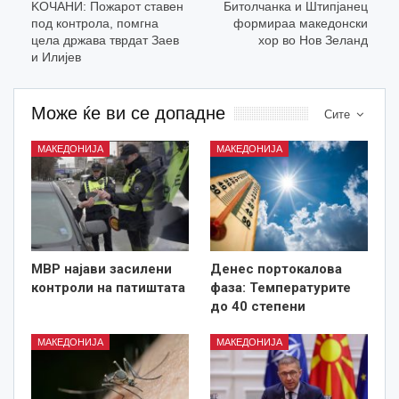
KOЧАНИ: Пожарот ставен
Битолчанка и Штипјанец
под контрола, помгна
формираа македонски
цела држава тврдат Заев
хор во Нов Зеланд
и Илијев
Може ќе ви се допадне
Сите
МАКЕДОНИЈА
МАКЕДОНИЈА
МВР најави засилени
Денес портокалова
контроли на патиштата
фаза: Температурите
до 40 степени
МАКЕДОНИЈА
МАКЕДОНИЈА