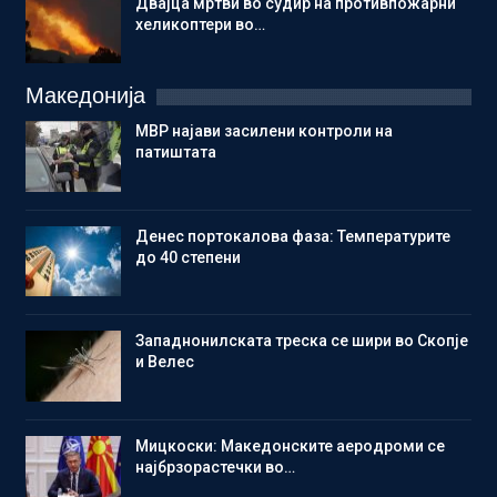
Двајца мртви во судир на противпожарни
хеликоптери во…
Македонија
МВР најави засилени контроли на
патиштата
Денес портокалова фаза: Температурите
до 40 степени
Западнонилската треска се шири во Скопје
и Велес
Мицкоски: Македонските аеродроми се
најбрзорастечки во…