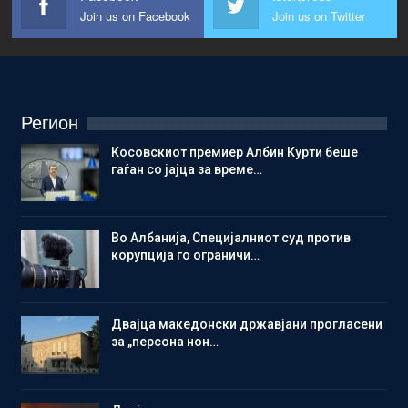
Join us on Facebook
Join us on Twitter
Регион
Косовскиот премиер Албин Курти беше
гаѓан со јајца за време…
Во Албанија, Специјалниот суд против
корупција го ограничи…
Двајца македонски државјани прогласени
за „персона нон…