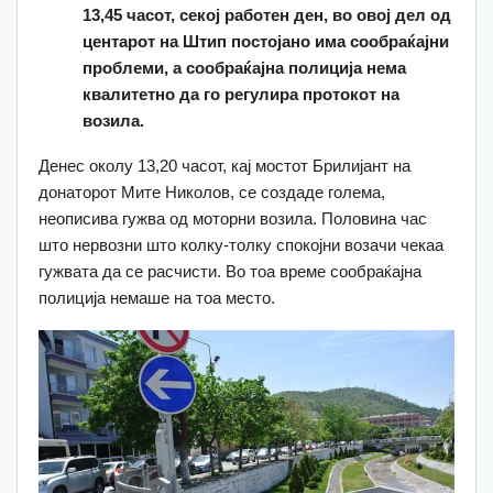
13,45 часот, секој работен ден, во овој дел од
центарот на Штип постојано има сообраќајни
проблеми, а сообраќајна полиција нема
квалитетно да го регулира протокот на
возила.
Денес околу 13,20 часот, кај мостот Брилијант на
донаторот Мите Николов, се создаде голема,
неописива гужва од моторни возила. Половина час
што нервозни што колку-толку спокојни возачи чекаа
гужвата да се расчисти. Во тоа време сообраќајна
полиција немаше на тоа место.