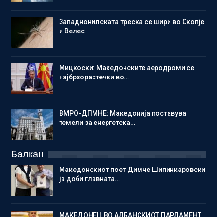
Западнонилската треска се шири во Скопје
и Велес
Мицкоски: Македонските аеродроми се
најбрзорастечки во…
ВМРО-ДПМНЕ: Македонија поставува
темели за енергетска…
Балкан
Македонскиот поет Димче Шипинкаровски
ја доби главната…
МАКЕДОНЕЦ ВО АЛБАНСКИОТ ПАРЛАМЕНТ