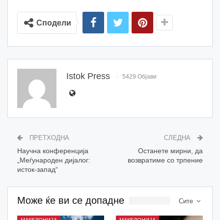
Сподели
Istok Press
5429 Објави
ПРЕТХОДНА
СЛЕДНА
Научна конференцијa
Останете мирни, да
„Меѓународен дијалог:
возвратиме со трпение
исток-запад“
Може ќе ви се допадне
Сите
МАКЕДОНИЈА
МАКЕДОНИЈА