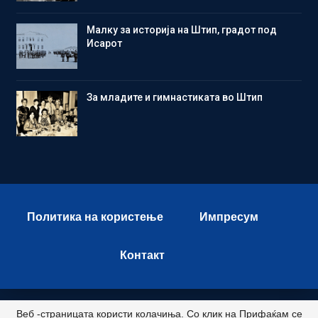
Малку за историја на Штип, градот под
Исарот
Зa младите и гимнастиката во Штип
Политика на користење
Импресум
Контакт
Веб -страницата користи колачиња. Со клик на Прифаќам се
© 2026 - Istok Press. All Rights Reserved.