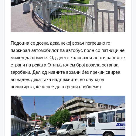
Подоцна се дозна дека некој возач погрешно го
паркирал автомобилот па автобус полн со патници не
можел да помине. Од двете коловозни ленти на двете
страни на реката Отиња голем број возила останаа
заробени. Дел од нивните возачи без прекин свиреа
во надеж дека така надлежните, во случајов
полицијата, ќе успее да го реши проблемот.