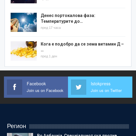
Денес портокалова фаза:
Температурите до…
пред 17 часа
Кога е подобро да се зема витамин Д –
…
пред 1 ден
Facebook
Istokpress
Join us on Facebook
Join us on Twitter
Регион
Во Албанија, Специјалниот суд против