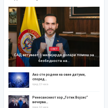
СВЕТ
САД ветуваат 1 милијарда долари помош за
безбедноста на…
Ако сте родени на овие датуми,
според…
пред 13 часа
Ренесансниот хор „Готик Војсис“
вечерва…
пред 14 часа