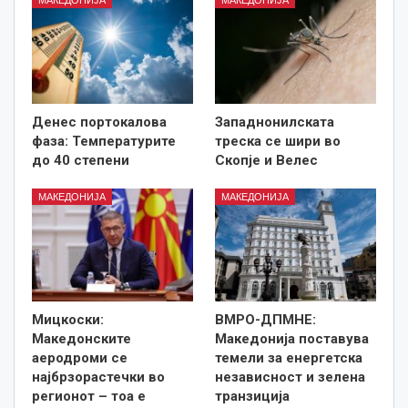
Денес портокалова
Западнонилската
фаза: Температурите
треска се шири во
до 40 степени
Скопје и Велес
МАКЕДОНИЈА
МАКЕДОНИЈА
Мицкоски:
ВМРО-ДПМНЕ:
Македонските
Македонија поставува
аеродроми се
темели за енергетска
најбрзорастечки во
независност и зелена
регионот – тоа е
транзиција