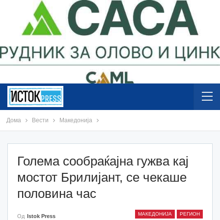
Дома
Вести
Македонија
Голема сообраќајна гужва кај
мостот Брилијант, се чекаше
половина час
МАКЕДОНИЈА
РЕГИОН
Од
Istok Press