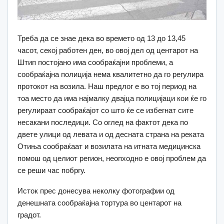
Треба да се знае дека во времето од 13 до 13,45
часот, секој работен ден, во овој дел од центарот на
Штип постојано има сообраќајни проблеми, а
сообраќајна полиција нема квалитетно да го регулира
протокот на возила. Наш предлог е во тој период на
тоа место да има најмалку двајца полицијаци кои ќе го
регулираат сообраќајот со што ќе се избегнат сите
несакани последици. Со оглед на фактот дека по
двете улици од левата и од десната страна на реката
Отиња сообраќаат и возилата на итната медицинска
помош од целиот регион, неопходно е овој проблем да
се реши час побргу.
Исток прес донесува неколку фотографии од
денешната сообраќајна тортура во центарот на
градот.