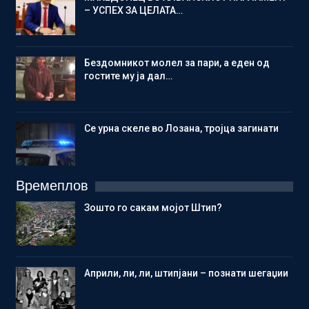
– УСПЕХ ЗА ЦЕЛАТА…
Бездомникот молел за пари, а еден од
гостите му ја дал…
Се урна скеле во Лозана, тројца загинати
Времеплов
Зошто го сакам мојот Штип?
Aприли, ли, ли, штипјани – познати шегаџии