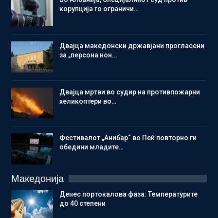
корупција го ограничи…
Двајца македонски државјани прогласени
за „персона нон…
Двајца мртви во судир на противпожарни
хеликоптери во…
Фестивалот „Анибар“ во Пеќ повторно ги
обедини младите…
Македонија
Денес портокалова фаза: Температурите
до 40 степени