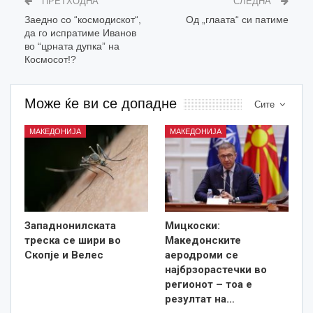
ПРЕТХОДНА
СЛЕДНА
Заедно со “космодискот“,
Oд „глаата“ си патиме
да го испратиме Иванов
во “црната дупка” на
Космосот!?
Може ќе ви се допадне
Сите
МАКЕДОНИЈА
МАКЕДОНИЈА
Западнонилската
Мицкоски:
треска се шири во
Македонските
Скопје и Велес
аеродроми се
најбрзорастечки во
регионот – тоа е
резултат на…