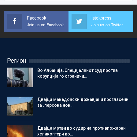
Facebook
Istokpress
Join us on Facebook
Join us on Twitter
Регион
Во Албанија, Специјалниот суд против
корупција го ограничи…
Двајца македонски државјани прогласени
за „персона нон…
Двајца мртви во судир на противпожарни
хеликоптери во…