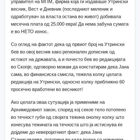
управител на МПМ, фирма која ги издаваше Утрински
весник, Вест и Дневник (последниот миленик и
одработувач за власта остана во живот) добивала
месечна плата од 25.000 евра! Да нема забуна сумата
е во НЕТО износ.
Со оглед на фактот дека од првиот број на Утрински
бев во овој весник како регионален дописник од
истокот на државата, а и почесто бев во редакцијата
во Скопје, одговорно можам да констатирам дека Јана
сама, во финансиска смисла, тежела колку целата
редакција на Утрински, односно колку приближно 60
просечно вработени во весникот!
Ако целата оваа сутуација ја примениме на
Архимедовиот закон, според кој секое тело потопено
во течност губи од својата тежина онолку колку што
изнесува тежината на течноста што ја истиснува ќе
дојдеме до неверојатниот факт: дека Јана
Станисавлева, потопена во када полна со новинари,