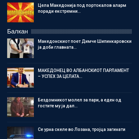
Цела Македонија под портокалов аларм
поради екстремни…
Балкан
Македонскиот поет Димче Шипинкаровски
ја доби главната…
МАКЕДОНЕЦ ВО АЛБАНСКИОТ ПАРЛАМЕНТ
– УСПЕХ ЗА ЦЕЛАТА…
Бездомникот молел за пари, а еден од
гостите му ја дал…
Се урна скеле во Лозана, тројца загинати