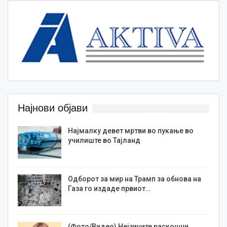
Најнови објави
Најмалку девет мртви во пукање во
училиште во Тајланд
Одборот за мир на Трамп за обнова на
Газа го издаде првиот…
(Фото/Видео) Нејзините раскошни