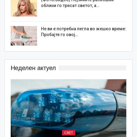
облини го тресат светот, а…
Не ви е потребна пегла во жешко време:
Пробајте го овој…
Неделен актуел
СВЕТ