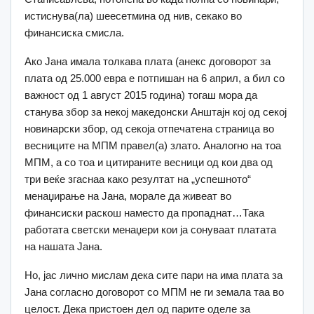
истиснува(ла) шеесетмина од нив, секако во
финансиска смисла.
Ако Јана имала толкава плата (анекс договорот за
плата од 25.000 евра е потпишан на 6 април, а бил со
важност од 1 август 2015 година) тогаш мора да
станува збор за некој македонски Анштајн кој од секој
новинарски збор, од секоја отпечатена страница во
весниците на МПМ правел(а) злато. Аналогно на тоа
МПМ, а со тоа и цитираните весници од кои два од
три веќе згаснаа како резултат на „успешното“
менаџирање на Јана, морале да живеат во
финансиски раскош наместо да пропаднат…Така
работата светски менаџери кои ја сонуваат платата
на нашата Јана.
Но, јас лично мислам дека сите пари на има плата за
Јана согласно договорот со МПМ не ги земала таа во
целост. Дека пристоен дел од парите оделе за