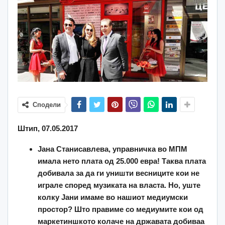
Сподели
Штип, 07.05.2017
Јана Станисавлева, управничка во МПМ
имала нето плата од 25.000 евра! Таква плата
добивала за да ги уништи весниците кои не
играле според музиката на власта. Но, уште
колку Јани имаме во нашиот медиумски
простор? Што правиме со медиумите кои од
маркетиншкото колаче на државата добиваа