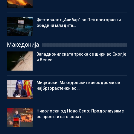
Фестивалот „Анибар“ во Пеќ повторно ги
обедини младите…
Македонија
Западнонилската треска се шири во Скопје
и Велес
Мицкоски: Македонските аеродроми се
најбрзорастечки во…
Николоски од Ново Село: Продолжуваме
со проекти што носат…