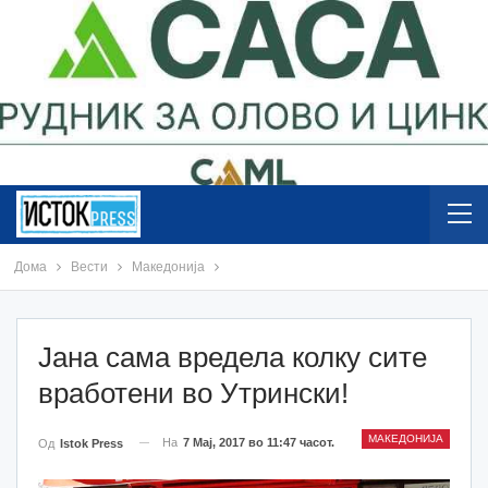
Дома
Вести
Македонија
Јана сама вредела колку сите
вработени во Утрински!
МАКЕДОНИЈА
На
7 Мај, 2017 во 11:47 часот.
Од
Istok Press