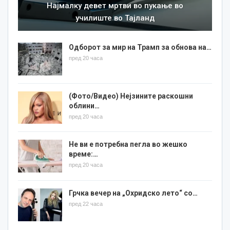
Најмалку девет мртви во пукање во
училиште во Тајланд
Одборот за мир на Трамп за обнова на…
пред 20 часа
(Фото/Видео) Нејзините раскошни
облини…
пред 20 часа
Не ви е потребна пегла во жешко
време:…
пред 20 часа
Грчка вечер на „Охридско лето“ со…
пред 22 часа