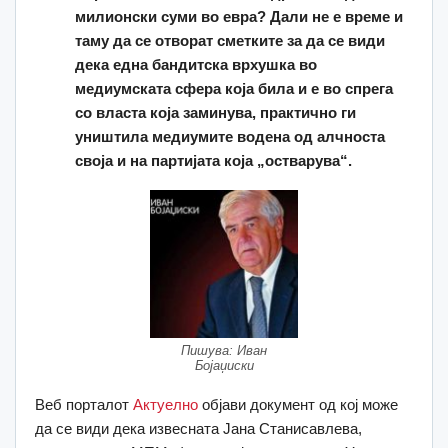
милионски суми во евра? Дали не е време и
таму да се отворат сметките за да се види
дека една бандитска врхушка во
медиумската сфера која била и е во спрега
со власта која заминува, практично ги
уништила медиумите водена од алчноста
своја и на партијата која „остварува“.
Пишува: Иван
Бојаџиски
Веб порталот
Актуелно
објави документ од кој може
да се види дека извесната Јана Станисавлева,