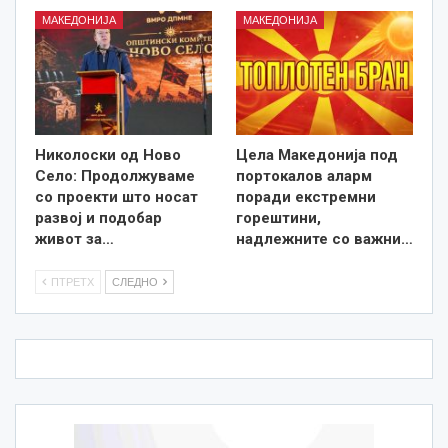
МАКЕДОНИЈА
МАКЕДОНИЈА
Николоски од Ново
Цела Македонија под
Село: Продолжуваме
портокалов аларм
со проекти што носат
поради екстремни
развој и подобар
горештини,
живот за…
надлежните со важни…
ПТРЕТХ
СЛЕДНО