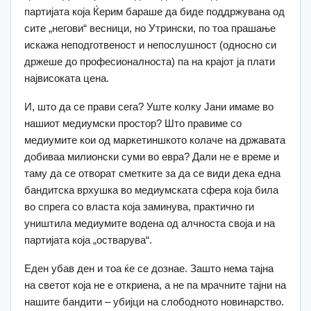
партијата која Ќерим бараше да биде поддржувана од
сите „негови“ весници, но Утрински, по тоа прашање
искажа неподготвеност и непослушност (односно си
држеше до професионалноста) па на крајот ја плати
највисоката цена.
И, што да се прави сега? Уште колку Јани имаме во
нашиот медиумски простор? Што правиме со
медиумите кои од маркетиншкото колаче на државата
добиваа милионски суми во евра? Дали не е време и
таму да се отворат сметките за да се види дека една
бандитска врхушка во медиумската сфера која била
во спрега со власта која заминува, практично ги
уништила медиумите водена од алчноста своја и на
партијата која „остварува“.
Еден убав ден и тоа ќе се дознае. Зашто нема тајна
на светот која не е откриена, а не па мрачните тајни на
нашите бандити – убијци на слободното новинарство.