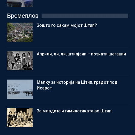
Времеплов
Зошто го сакам мојот Штип?
Aприли, ли, ли, штипјани – познати шегаџии
Малку за историја на Штип, градот под
Исарот
Зa младите и гимнастиката во Штип