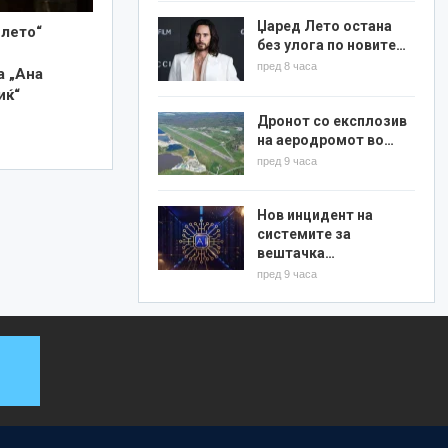
Џаред Лето остана
 лето“
без улога по новите…
пред 8 часа
а „Ана
иќ“
Дронот со експлозив
на аеродромот во…
пред 9 часа
Нов инцидент на
системите за
вештачка…
пред 9 часа