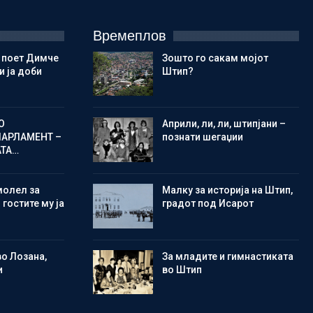
Времеплов
 поет Димче
Зошто го сакам мојот
 ја доби
Штип?
О
Aприли, ли, ли, штипјани –
ПАРЛАМЕНТ –
познати шегаџии
АТА…
молел за
Малку за историја на Штип,
 гостите му ја
градот под Исарот
во Лозана,
Зa младите и гимнастиката
и
во Штип