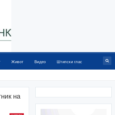
т
Живот
Видео
Штипски глас
тник на