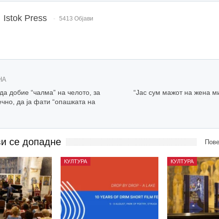
Istok Press
5413 Објави
НА
а добие “чалма” на челото, за
“Јас сум мажот на жена м
ечно, да ја фати “опашката на
ви се допадне
Пове
КУЛТУРА
КУЛТУРА