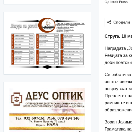
Од
Istok Press
Сподели
Струга, 10 м
Наградата „Ј
Ревијата за 
доби поетски
Се работи за
општочовечки
поврзуваат м
Преплетот на
рамниште и п
образложение
Зоран Јакимос
Граматика на