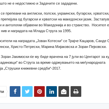
што не е недостижно и Задачите се зададени.
 се препеани на англиски, полски, украински, бугарски, хрватски
 препејува од бугарски и хрватски на македонски јазик. Застапув
и и антологии објавени во Македонија и во странство. Носител е
у нив и наградата на Млада Струга за 1995.
сители на наградата „Јован Котески“ се Трајче Кацаров, Санде С
нски, Христо Петрески, Марина Мијаковска и Зоран Пејковски.
 Зоран Јакимоски ќе му биде врачена на 7 јули во Центарот за к
адиновци“ во Струга за време одржувањето на меѓународната
а „Струшки книжевни средби“-2017.
ли