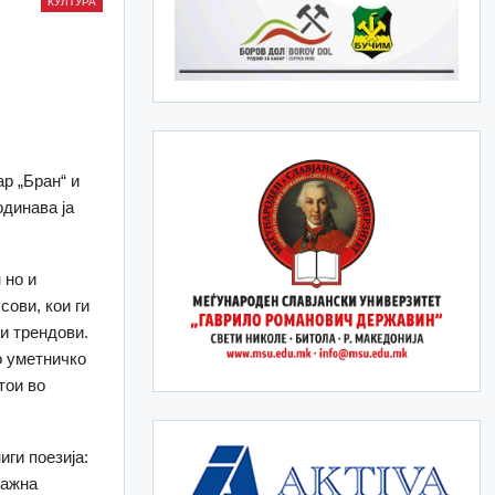
КУЛТУРА
р „Бран“ и
одинава ја
 но и
сови, кои ги
и трендови.
о уметничко
тои во
иги поезија:
лажна