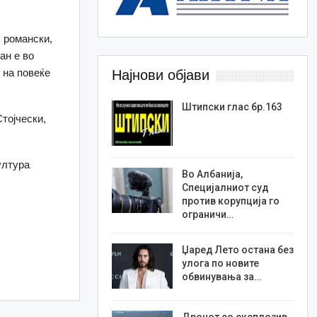
, романски,
ан е во
 на повеќе
Најнови објави
Штипски глас бр.163
тојчески,
ултура
Во Албанија,
Специјалниот суд
против корупција го
ограничи…
Џаред Лето остана без
улога по новите
обвинувања за…
Дронот со експлозив