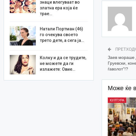
знаци влегуваат во
златна ера која ќе
трае…
Натали Портман (46)
го очекува своето
трето дете, а сега ја…
ПРЕТХОД
Заев мораше д
Колку и да се трудите,
Груевски, кон
не можете да ги
ѓаволот”!?
излажете: Овие…
Може ќе 
КУЛТУРА