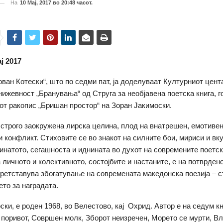
На
10 Мај, 2017 во 20:48 часот.
ај 2017
ован Котески“, што по седми пат, ја доделуваат Културниот цента
книжевност „Бранувања“ од Струга за необјавена поетска книга, г
от ракопис „Бришан простор“ на Зоран Јакимоски.
 строго заокружена лирска целина, плод на внатрешен, емотивен
 конфликт. Стиховите се во знакот на силните бои, мириси и вку
инатото, сегашноста и иднината во духот на современите поетск
 личното и колективното, состојбите и настаните, е на потврден
ретставува збогатување на современата македонска поезија – с
то за наградата.
ки, е роден 1968, во Велестово, кај Охрид. Автор е на седум кн
 поривот, Совршен молк, Зборот неизречен, Морето се мурти, В