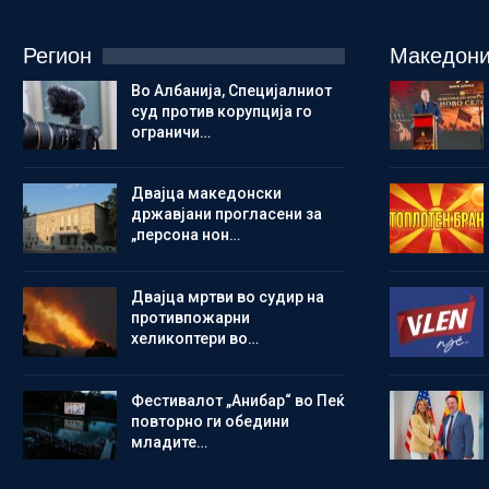
Регион
Македони
Во Албанија, Специјалниот
суд против корупција го
ограничи…
Двајца македонски
државјани прогласени за
„персона нон…
Двајца мртви во судир на
противпожарни
хеликоптери во…
Фестивалот „Анибар“ во Пеќ
повторно ги обедини
младите…