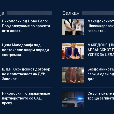
ја
Балкан
Николоски од Ново Село:
Македонскиот
Продолжуваме со проекти
Шипинкаровски
што носат…
главната…
Цела Македонија под
МАКЕДОНЕЦ В
портокалов аларм поради
АЛБАНСКИОТ 
екстремни…
УСПЕХ ЗА ЦЕЛ
ВЛЕН: Охридскиот договор
Бездомникот 
не е сопственост на ДУИ,
пари, а еден од
Законот…
дал…
Николоски: Го зајакнуваме
Се урна скеле 
партнерството со САД
тројца загинат
преку…