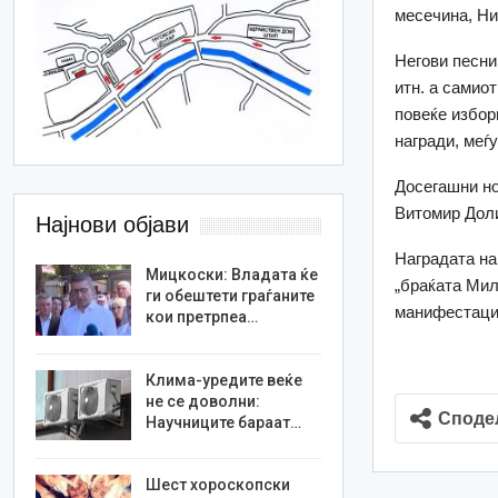
месечина, Ни
Негови песни
итн. а самиот
повеќе избор
награди, меѓ
Досегашни но
Витомир Доли
Најнови објави
Наградата на
Мицкоски: Владата ќе
„браќата Мил
ги обештети граѓаните
манифестациј
кои претрпеа…
Клима-уредите веќе
не се доволни:
Споде
Научниците бараат…
Шест хороскопски