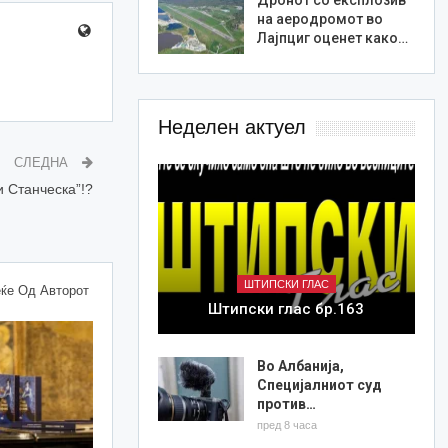
на аеродромот во
Лајпциг оценет како…
Неделен актуел
СЛЕДНА
и Станческа”!?
ШТИПСКИ ГЛАС
ќе Од Авторот
Штипски глас бр.163
Во Албанија,
Специјалниот суд
против…
пред 8 часа