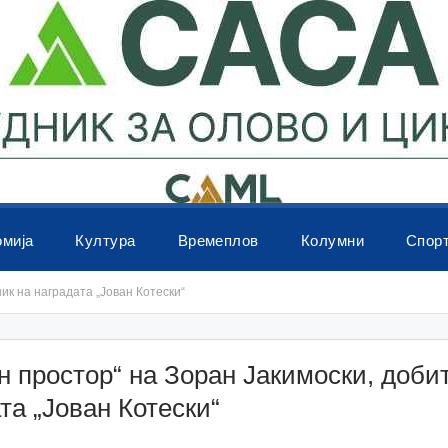
омија
Култура
Времеплов
Колумни
Спор
ик на наградата „Јован Котески“
 простор“ на Зоран Јакимоски, доби
та „Јован Котески“