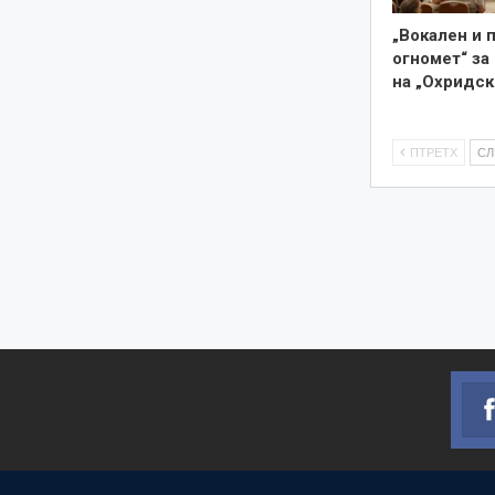
„Вокален и 
огномет“ за
на „Охридск
ПТРЕТХ
С