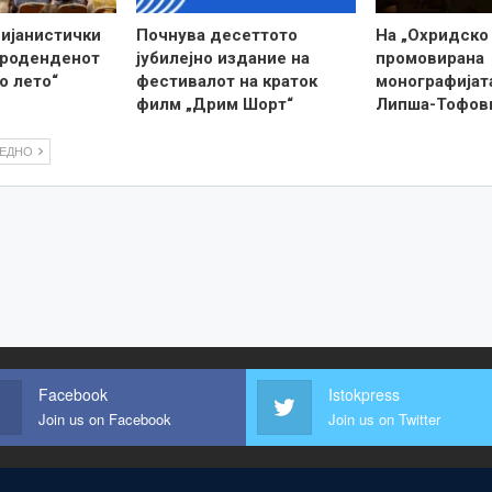
пијанистички
Почнува десеттото
На „Охридско
 роденденот
јубилејно издание на
промовирана
о лето“
фестивалот на краток
монографијат
филм „Дрим Шорт“
Липша-Тофов
ЛЕДНО
Facebook
Istokpress
Join us on Facebook
Join us on Twitter