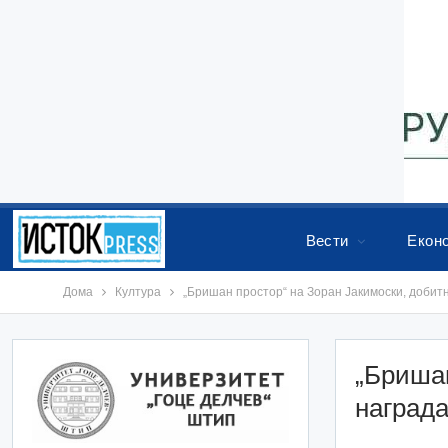
Вести
Екон
Дома
Култура
„Бришан простор“ на Зоран Јакимоски, добитн
„Бришан
награда