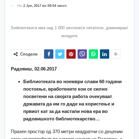
На
2 Јун, 2017 во 09:54 часот.
Библиотеката има над 1.000 зачленети читатели, доминираат
младите
Сподели
Радовиш, 02.06.2017
Библиотеката во ноември слави 60 години
постоење, вработените кои се силно
посветени на својата работа очекуваат
државата да им го даде на користење и
првиот кат за да настапи нова ера во
радовишкото библиотекарство…
Празен простор од 370 метри квадратни со децении
стои неупотреблив во самиот центар на Радовиш, а