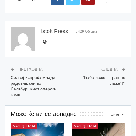
Istok Press
5429 Објави
ПРЕТХОДНА
СЛЕДНА
Солвеј испраќа млади
“Баба лаже – трап не
радовишани во
лаже”!?
Салзбуршкиот оперски
камп
Може ќе ви се допадне
Сите
МАКЕДОНИЈА
МАКЕДОНИЈА