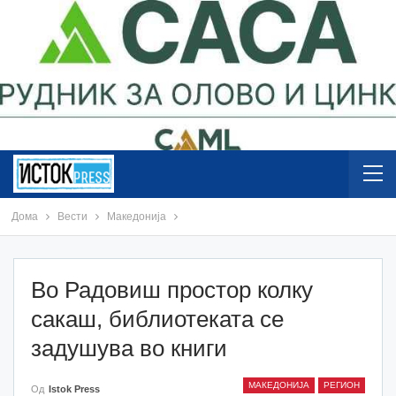
Дома
Вести
Македонија
Во Радовиш простор колку
сакаш, библиотеката се
задушува во книги
МАКЕДОНИЈА
РЕГИОН
Од
Istok Press