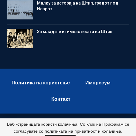
Малку за историја на Штип, градот под
Исарот
Зa младите и гимнастиката во Штип
Политика на користење
Импресум
Контакт
Веб -страницата користи колачиња. Со клик на Прифаќам се
© 2026 - Istok Press. All Rights Reserved.
согласувате со политиката на приватност и колачиња.
Развиено и хостирано од