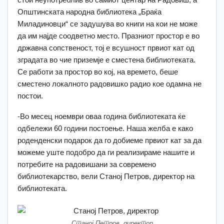
Општинската народна библиотека „Браќа
Миладиновци“ се задушува во книги на кои не може
да им најде соодветно место. Празниот простор е во
државна сопственост, тој е всушност првиот кат од
зградата во чие приземје е сместена библиотеката.
Се работи за простор во кој, на времето, беше
сместено локалното радовишко радио кое одамна не
постои.
-Во месец ноември оваа година библиотеката ќе
одбележи 60 години постоење. Наша желба е како
роденденски подарок да го добиеме првиот кат за да
можеме уште подобро да ги реализираме нашите и
потребите на радовишани за современо
библиотекарство, вели Станој Петров, директор на
библиотеката.
Станој Петров, директор