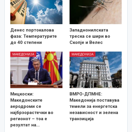
Денес портокалова
Западнонилската
фаза: Температурите
треска се шири во
до 40 степени
Скопје и Велес
МАКЕДОНИЈА
МАКЕДОНИЈА
Мицкоски:
ВМРО-ДПМНЕ:
Македонските
Македонија поставува
аеродроми се
темели за енергетска
најбрзорастечки во
независност и зелена
регионот – тоа е
транзиција
резултат на…