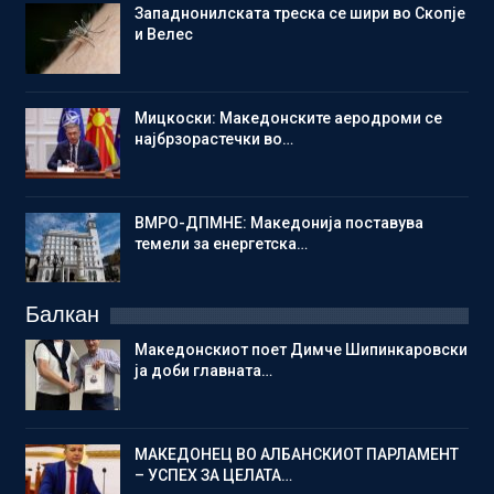
Западнонилската треска се шири во Скопје
и Велес
Мицкоски: Македонските аеродроми се
најбрзорастечки во…
ВМРО-ДПМНЕ: Македонија поставува
темели за енергетска…
Балкан
Македонскиот поет Димче Шипинкаровски
ја доби главната…
МАКЕДОНЕЦ ВО АЛБАНСКИОТ ПАРЛАМЕНТ
– УСПЕХ ЗА ЦЕЛАТА…