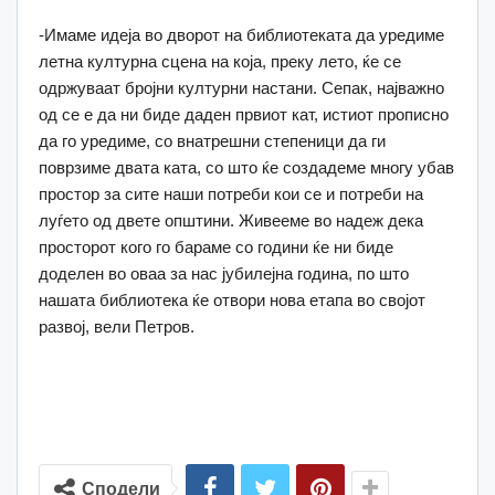
-Имаме идеја во дворот на библиотеката да уредиме
летна културна сцена на која, преку лето, ќе се
одржуваат бројни културни настани. Сепак, најважно
од се е да ни биде даден првиот кат, истиот прописно
да го уредиме, со внатрешни степеници да ги
поврзиме двата ката, со што ќе создадеме многу убав
простор за сите наши потреби кои се и потреби на
луѓето од двете општини. Живееме во надеж дека
просторот кого го бараме со години ќе ни биде
доделен во оваа за нас јубилејна година, по што
нашата библиотека ќе отвори нова етапа во својот
развој, вели Петров.
Сподели