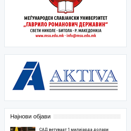
Најнови објави
САД ветуваат 1 милијарда долари