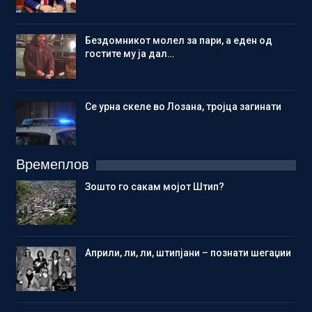
Бездомникот молел за пари, а еден од
гостите му ја дал…
Се урна скеле во Лозана, тројца загинати
Времеплов
Зошто го сакам мојот Штип?
Aприли, ли, ли, штипјани – познати шегаџии