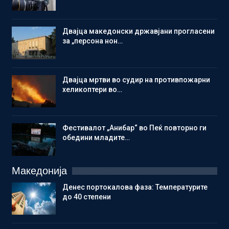
Двајца македонски државјани прогласени
за „персона нон…
Двајца мртви во судир на противпожарни
хеликоптери во…
Фестивалот „Анибар“ во Пеќ повторно ги
обедини младите…
Македонија
Денес портокалова фаза: Температурите
до 40 степени