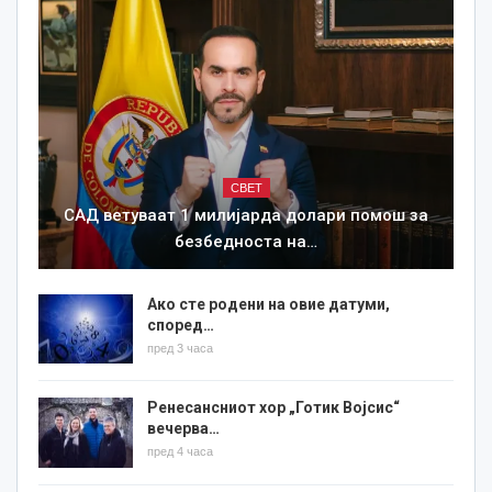
СВЕТ
САД ветуваат 1 милијарда долари помош за
безбедноста на…
Ако сте родени на овие датуми,
според…
пред 3 часа
Ренесансниот хор „Готик Војсис“
вечерва…
пред 4 часа