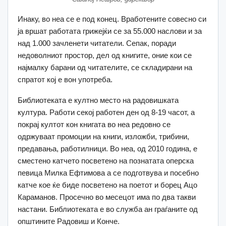
Инаку, во неа се е под конец. Вработените совесно си
ја вршат работата грижејќи се за 55.000 наслови и за
над 1.000 зачленети читатели. Сепак, поради
недоволниот простор, дел од книгите, оние кои се
најмалку барани од читателите, се складирани на
спратот кој е вон употреба.
Библиотеката е култно место на радовишката
култура. Работи секој работен ден од 8-19 часот, а
покрај култот кон книгата во неа редовно се
одржуваат промоции на книги, изложби, трибини,
предавања, работилници. Во неа, од 2010 година, е
сместено катчето посветено на познатата оперска
певица Милка Ефтимова а се подготвува и посебно
катче кое ќе биде посветено на поетот и борец Ацо
Караманов. Просечно во месецот има по два такви
настани. Библиотеката е во служба ан граѓаните од
општините Радовиш и Конче.