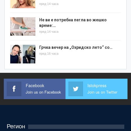
пред 14 часа
Не ви е потребна пегла во жешко
време:…
пред 14 часа
Грчка вечер на „Охридско лето“ со…
пред 16 часа
Facebook
Istokpress
Join us on Facebook
Join us on Twitter
Регион