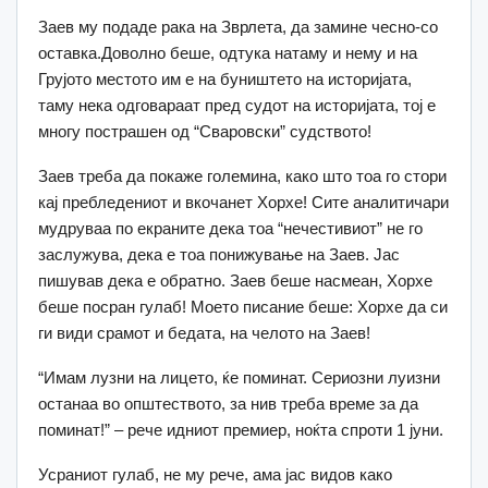
Заев му подаде рака на Зврлета, да замине чесно-со
оставка.Доволно беше, одтука натаму и нему и на
Грујото местото им е на буништето на историјата,
таму нека одговараат пред судот на историјата, тој е
многу пострашен од “Сваровски” судството!
Заев треба да покаже големина, како што тоа го стори
кај пребледениот и вкочанет Хорхе! Сите аналитичари
мудруваа по екраните дека тоа “нечестивиот” не го
заслужува, дека е тоа понижување на Заев. Јас
пишував дека е обратно. Заев беше насмеан, Хорхе
беше посран гулаб! Моето писание беше: Хорхе да си
ги види срамот и бедата, на челото на Заев!
“Имам лузни на лицето, ќе поминат. Сериозни луизни
останаа во општеството, за нив треба време за да
поминат!” – рече идниот премиер, ноќта спроти 1 јуни.
Усраниот гулаб, не му рече, ама јас видов како