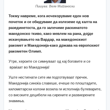
Пишува: Веле Митаноски
Токму навреме, кога исчекоруваме еден нов
почеток и се обидуваме да излеземе од калта на
разединетоста, да го залечиме раскинатото
македонско ткиво, како мевлем на рана, дојде
искачувањето на Вардар, на македонскиот
ракомет и Македонија-како држава на европскиот
ракометен Олимп.
Утре, хероите се симнуваат од кај боговите и се
враќаат во Македонија!
Уште нестигнати сите им подготвуваат пречек.
Македонија синоќа славеше, ечеше по плоштадите,
километарски колони возила ги исполнија булеварите,
со високите децибели на сирените и развиорените
знамиња.