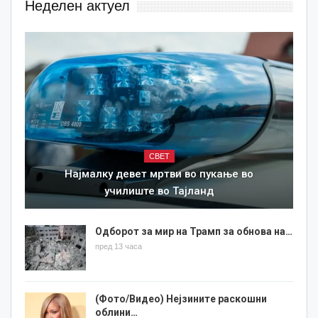
Неделен актуел
СВЕТ
Најмалку девет мртви во пукање во
училиште во Тајланд
Одборот за мир на Трамп за обнова на…
пред 13 часа
(Фото/Видео) Нејзините раскошни
облини…