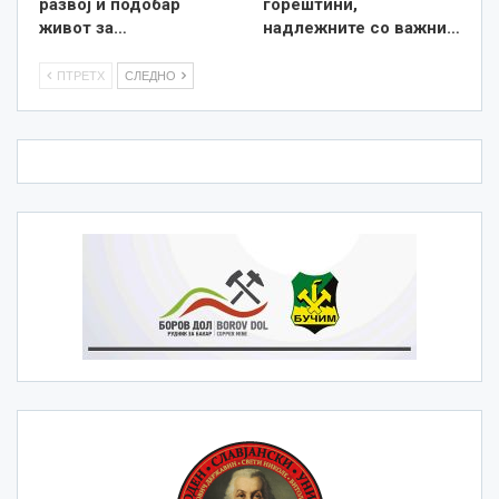
развој и подобар
горештини,
живот за…
надлежните со важни…
ПТРЕТХ
СЛЕДНО