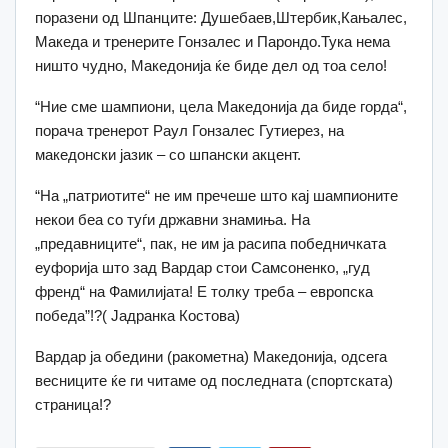
поразени од Шпанците: Душебаев,Штербик,Кањалес,
Македа и тренерите Гонзалес и Парондо.Тука нема
ништо чудно, Македонија ќе биде дел од тоа село!
“Ние сме шампиони, цела Македонија да биде горда“,
порача тренерот Раул Гонзалес Гутиерез, на
македонски јазик – со шпански акцент.
“На „патриотите“ не им пречеше што кај шампионите
некои беа со туѓи државни знамиња. На
„предавниците“, пак, не им ја расипа победничката
еуфорија што зад Вардар стои Самсоненко, „гуд
френд“ на Фамилијата! Е толку треба – европска
победа”!?( Јадранка Костова)
Вардар ја обедини (ракометна) Македонија, одсега
весниците ќе ги читаме од последната (спортската)
страница!?