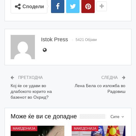
Сподели
Istok Press
5421 Објави
ПРЕТХОДНА
СЛЕДНА
Кој ќе се удави во
Лена Бела со изложба во
длабокото корито на
Радовиш
базенот во Охрид?
Може ќе ви се допадне
Сите
МАКЕДОНИЈА
МАКЕДОНИЈА