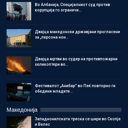
Во Албанија, Специјалниот суд против
корупција го ограничи…
Двајца македонски државјани прогласени
за „персона нон…
Двајца мртви во судир на противпожарни
хеликоптери во…
Фестивалот „Анибар“ во Пеќ повторно ги
обедини младите…
Македонија
Западнонилската треска се шири во Скопје
и Велес