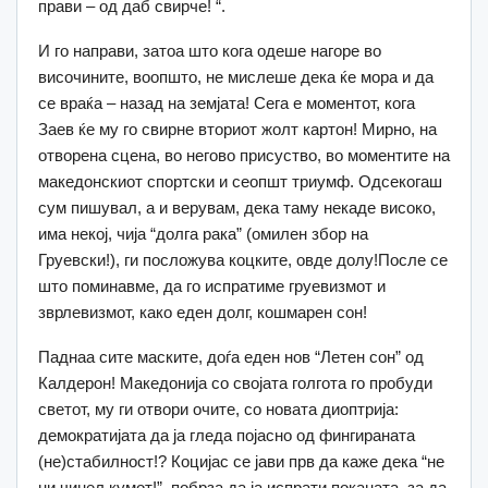
прави – од даб свирче! “.
И го направи, затоа што кога одеше нагоре во
височините, воопшто, не мислеше дека ќе мора и да
се враќа – назад на земјата! Сега е моментот, кога
Заев ќе му го свирне вториот жолт картон! Мирно, на
отворена сцена, во негово присуство, во моментите на
македонскиот спортски и сеопшт триумф. Одсекогаш
сум пишувал, а и верувам, дека таму некаде високо,
има некој, чија “долга рака” (омилен збор на
Груевски!), ги посложува коцките, овде долу!После се
што поминавме, да го испратиме груевизмот и
зврлевизмот, како еден долг, кошмарен сон!
Паднаа сите маските, доѓа еден нов “Летен сон” од
Калдерон! Македонија со својата голгота го пробуди
светот, му ги отвори очите, со новата диоптрија:
демократијата да ја гледа појасно од фингираната
(не)стабилност!? Коцијас се јави прв да каже дека “не
ни чинел кумот!”, побрза да ја испрати поканата, за да