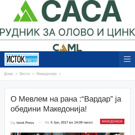
Дома
Вести
Македонија
О Мевлем на рана :“Вардар” ја
обедини Македонија!
МАКЕДОНИЈА
На
5 Јун, 2017 во 14:09 часот.
Од
Istok Press