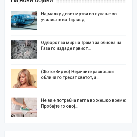
Најмалку девет мртви во пукање во
училиште во Тајланд
Одборот за мир на Трамп за обнова на
Газа го издаде првиот…
(Фото/Видео) Нејзините раскошни
облини го тресат светот, а…
Не ви е потребна пегла во жешко време:
Пробајте го овој…