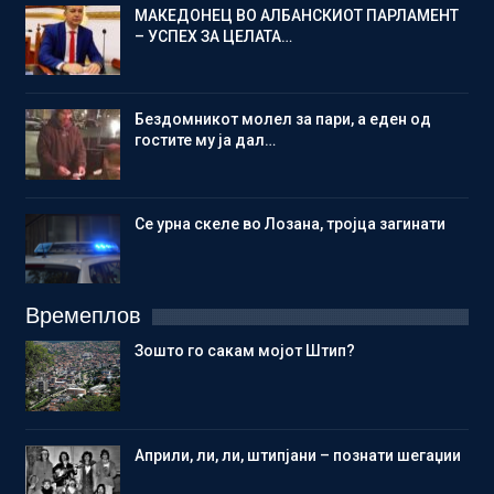
МАКЕДОНЕЦ ВО АЛБАНСКИОТ ПАРЛАМЕНТ
– УСПЕХ ЗА ЦЕЛАТА…
Бездомникот молел за пари, а еден од
гостите му ја дал…
Се урна скеле во Лозана, тројца загинати
Времеплов
Зошто го сакам мојот Штип?
Aприли, ли, ли, штипјани – познати шегаџии