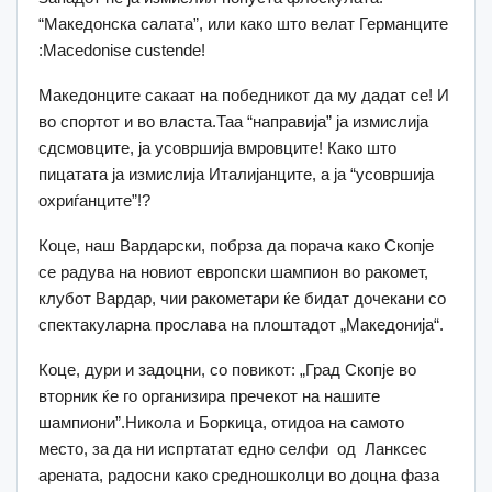
“Македонска салата”, или како што велат Германците
:Macedonise custende!
Македонците сакаат на победникот да му дадат се! И
во спортот и во власта.Таа “направија” ја измислија
сдсмовците, ја усовршија вмровците! Како што
пицатата ја измислија Италијанците, а ја “усовршија
охриѓанците”!?
Коце, наш Вардарски, побрза да порача како Скопје
се радува на новиот европски шампион во ракомет,
клубот Вардар, чии ракометари ќе бидат дочекани со
спектакуларна прослава на плоштадот „Македонија“.
Коце, дури и задоцни, со повикот: „Град Скопје во
вторник ќе го организира пречекот на нашите
шампиони”.Никола и Боркица, отидоа на самото
место, за да ни испртатат едно селфи од Ланксес
арената, радосни како средношколци во доцна фаза