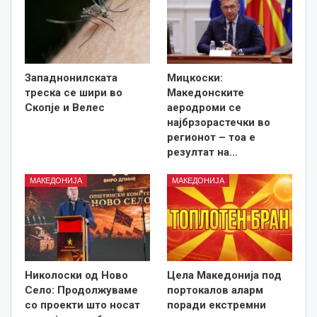
Западнонилската
Мицкоски:
треска се шири во
Македонските
Скопје и Велес
аеродроми се
најбрзорастечки во
регионот – тоа е
резултат на…
МАКЕДОНИЈА
МАКЕДОНИЈА
Николоски од Ново
Цела Македонија под
Село: Продолжуваме
портокалов аларм
со проекти што носат
поради екстремни