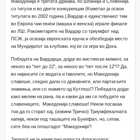
Македонија е третата држава, по Шпанија и Словенија
со титули и во двете конкуренции (Кометал ја освои
титулата во 2002 година ).Вардар е единствениот тим
во Европа чии екипи (машка и женска) играле финале
во ЛШ. Ракометарите на Вардар со триумфот над
ПСЖ, ја освоија европската круна и обезбедија место
на Мундијалот за клубови, кој ќе се игра во Доха.
Победата на Вардарци, дојде во вистински момент, за
некого во “пет до 12”, за некого во “пет после 12”!? Да,
во нијансите се модата и ѓаволите, но Македонија
славеше, сеедно дали со државните, или партиските
знамиња, или со знамето од Кутлеш!? Победата дојде
како мелем на рана, па и какви да им се побудите на
славениците, Македонија славеше! Некои посакаа
тоа да го сторат кај, (извини Тричко) Триумфекалната
капија, некои под ташаците на Букефал, но, сепак,
сите беа на плоштадот “Македонија”!
Западот не ја измислил попуста флоскулата: