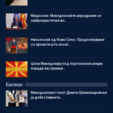
Мицкоски: Македонските аеродроми се
најбрзорастечки во…
Николоски од Ново Село: Продолжуваме
со проекти што носат…
Цела Македонија под портокалов аларм
поради екстремни…
Балкан
Македонскиот поет Димче Шипинкаровски
ја доби главната…