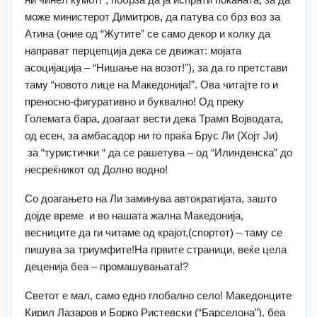
може министерот Димитров, да патува со брз воз за
Атина (оние од “Жутите” се само декор и колку да
направат перцепција дека се движат: мојата
асоцијација – “Нишање на возот!”), за да го претстави
таму “новото лице на Македонија!”. Ова читајте го и
преносно-фигуративно и буквално! Од преку
Големата бара, доагаат вести дека Трамп Војводата,
од есен, за амбасадор ни го праќа Брус Ли (Хојт Ји)
за “туристички “ да се рашетува – од “Илинденска” до
несреќникот од Долно водно!
Со доагањето на Ли заминува автократијата, зашто
дојде време и во нашата жална Македонија,
весниците да ги читаме од крајот,(спортот) – таму се
пишува за триумфите!На првите страници, веќе цела
деценија беа – промашувањата!?
Светот е мал, само едно глобално село! Македонците
Кирил Лазаров и Борко Ристевски (“Барселона”), беа