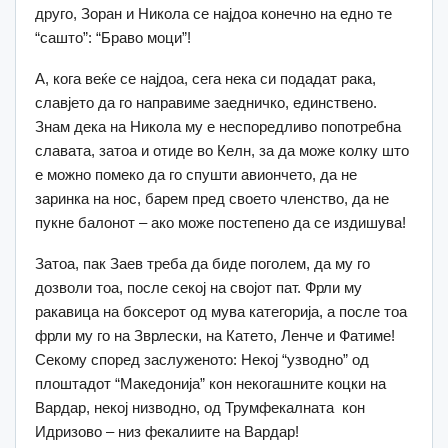
друго, Зоран и Никола се најдоа конечно на едно те
“сашто”: “Браво моци”!
А, кога веќе се најдоа, сега нека си подадат рака,
славјето да го направиме заедничко, единствено.
Знам дека на Никола му е неспоредливо попотребна
славата, затоа и отиде во Келн, за да може колку што
е можно помеко да го спушти авиончето, да не
заринка на нос, барем пред своето членство, да не
пукне балонот – ако може постепено да се издишува!
Затоа, пак Заев треба да биде поголем, да му го
дозволи тоа, после секој на својот пат. Фрли му
ракавица на боксерот од мува категорија, а после тоа
фрли му го на Зврлески, на Катето, Ленче и Фатиме!
Секому според заслуженото: Некој “узводно” од
плоштадот “Македонија” кон некогашните коцки на
Вардар, некој низводно, од Трумфекалната кон
Идризово – низ фекалиите на Вардар!