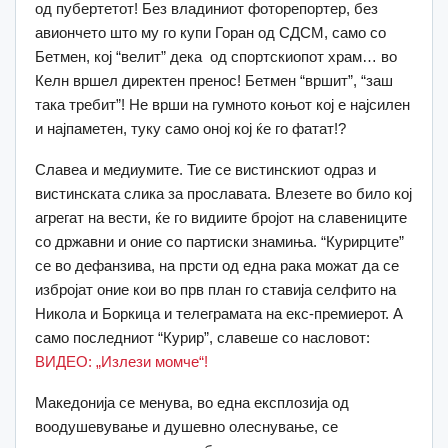
од пубертетот! Без владиниот фоторепортер, без
авиончето што му го купи Горан од СДСМ, само со
Бетмен, кој “велит” дека oд спортскиопот храм… во
Келн вршел директен пренос! Бетмен “вршит”, “заш
така требит”! Не врши на гумното коњот кој е најсилен
и најпаметен, туку само оној кој ќе го фатат!?
Славеа и медиумите. Тие се вистинскиот одраз и
вистинската слика за прославата. Влезете во било кој
агрегат на вести, ќе го видиите бројот на славениците
со државни и оние со партиски знамиња. “Курирците”
се во дефанзива, на прсти од една рака можат да се
избројат оние кои во прв план го ставија селфито на
Никола и Боркица и телеграмата на екс-премиерот. А
само последниот “Курир”, славеше со насловот:
ВИДЕО: „Излези момче“!
Македонија се менува, во една експлозија од
воодушевување и душевно олеснување, се