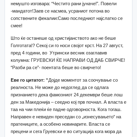
немушто изговара: “Честито рани јуначе!”. Повели
-мандатот!Заев се насмеа, усраниот потона во
сопствените фекалии:Само последниот најслатко се
смее!
Што ќе останеше од христијанството ако не беше
Голготата!? Секој си го носи својот крст. На 27 август,
пред 4 години, во Утрински весник озаглавив
колумна: ГРУЕВСКИ ЌЕ НАПРАВИ ОД ДАБ СВИРЧЕ!
“Разби ра се”- поентата беше во свирчето!
Еве го цитатот
:
“
Дојде моментот за соочување со
реалноста. Не може до недоглед да се одлага
признанието дека фамозниот 24 декември беше лош
ден за Македонија – сеедно кој прв почнал. А власта е
таа на чии плеќи ќе падне одговорноста. Кога тогаш.
Направен е невиден преседан со „изнесувањето“ на
пратениците, а особено новинарите. Власта се
прецени и сега Груевски е во ситуација кога мора да