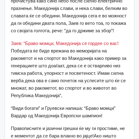
прочистува како сино небо после силно електрично
празнење. Македонија слави, и нека слави, белким во
славата ќе се обедини. Македонија сега е во можност
да ги обедини двата пола, Заев го вето тоа, го покажа
со својата голгота, рече: “да го држиме за збор”!
Заев: “Браво момци, Македонија се гордее со вас!
Победата ќе биде врежана во меморијата на
ракометот и на спортот во Македонија како пример за
генерациите што доаѓаат, дека се е остварливо низ
тимска работа, упорност и посветеност. Имам силна
верба дека ова е само почеток на успесите што ќе се
множат, во ракометот, во спортот и во животот во
Република Македонија“,
“Види богати” и Груевски напиша: “Браво момци”
Вардар од Македонија Европски шампион!
Правописните и јазични грешки ќе му ги простиме, не
е моментот да се бара влакно во јајце!Ако ништо