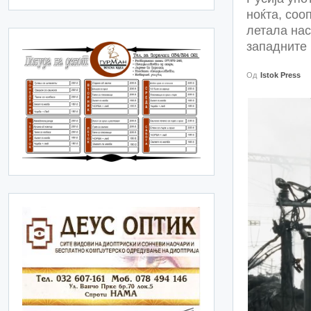
ноќта, соо
летала нас
западните 
Од
Istok Press