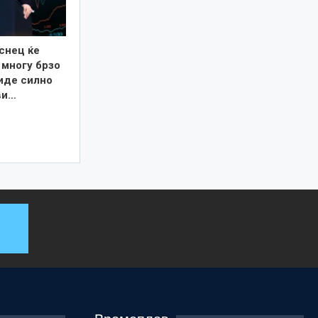
снец ќе
 многу брзо
иде силно
ви…