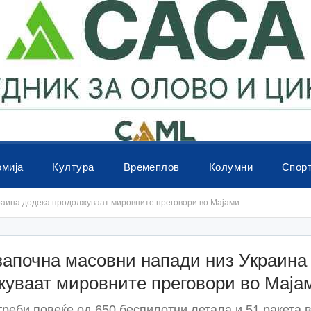
омија
Култура
Времеплов
Колумни
Спор
раина додека продолжуваат мировните преговори во Мајами
започна масовни напади низ Украина
жуваат мировните преговори во Маја
треби повеќе од 650 беспилотни летала и 51 ракета в