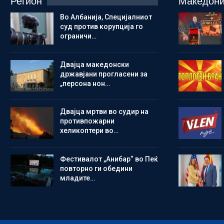
Регион
Македони
Во Албанија, Специјалниот
суд против корупција го
ограничи…
Двајца македонски
државјани прогласени за
„персона нон…
Двајца мртви во судир на
противпожарни
хеликоптери во…
Фестивалот „Анибар“ во Пеќ
повторно ги обедини
младите…