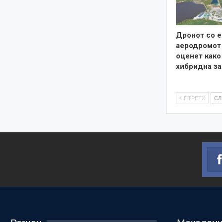
Дронот со е
аеродромот 
оценет како
хибридна за
ПТРЕТХ
С