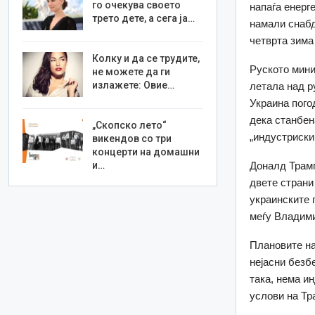
го очекува своето
напаѓа енерг
трето дете, а сега ја…
намали снабд
четврта зима
Колку и да се трудите,
Руското мини
не можете да ги
излажете: Овие…
летала над р
Украина пого
дека станбен
„Скопско лето“
„индустриски 
викендов со три
концерти на домашни
и…
Доналд Трамп
двете страни
украинските 
меѓу Владими
Плановите на
нејасни безб
така, нема и
услови на Тр