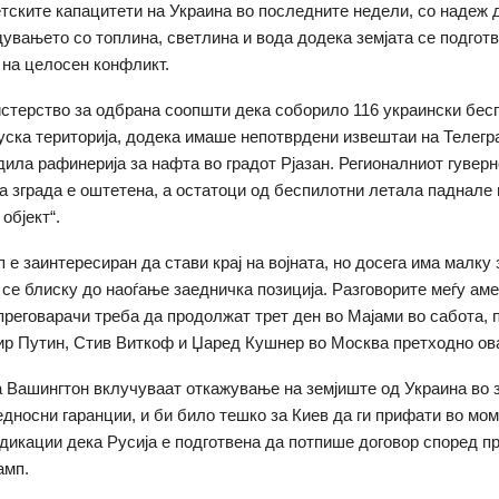
етските капацитети на Украина во последните недели, со надеж д
увањето со топлина, светлина и вода додека земјата се подготв
 на целосен конфликт.
стерство за одбрана соопшти дека соборило 116 украински бес
уска територија, додека имаше непотврдени извештаи на Телегр
дила рафинерија за нафта во градот Рјазан. Регионалниот гуверн
а зграда е оштетена, а остатоци од беспилотни летала паднале 
објект“.
 е заинтересиран да стави крај на војната, но досега има малку
 се блиску до наоѓање заедничка позиција. Разговорите меѓу ам
преговарачи треба да продолжат трет ден во Мајами во сабота, 
р Путин, Стив Виткоф и Џаред Кушнер во Москва претходно ов
 Вашингтон вклучуваат откажување на земјиште од Украина во 
едносни гаранции, и би било тешко за Киев да ги прифати во мо
ндикации дека Русија е подготвена да потпише договор според 
амп.