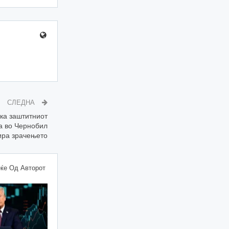
СЛЕДНА
ка заштитниот
а во Чернобил
кира зрачењето
ќе Од Авторот