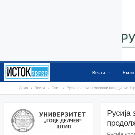
Вести
Екон
Дома
Вести
Свет
Русија започна масовни напади низ Ук
Русија 
продол
Русија упо