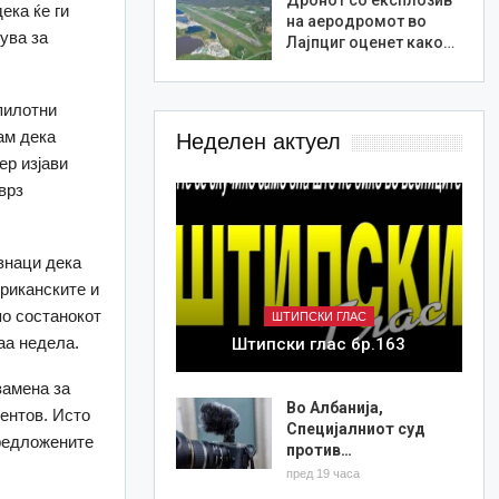
ека ќе ги
на аеродромот во
ува за
Лајпциг оценет како…
пилотни
ам дека
Неделен актуел
ер изјави
врз
 знаци дека
ериканските и
по состанокот
ШТИПСКИ ГЛАС
аа недела.
Штипски глас бр.163
замена за
Во Албанија,
ментов. Исто
Специјалниот суд
предложените
против…
пред 19 часа