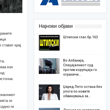
Најнови објави
 раните
Штипски глас бр.163
ници
 стават крај
Во Албанија,
та,
Специјалниот суд
ваа кон
против корупција го
 од
ограничи…
источна
Џаред Лето остана без
улога по новите
ионалниот
обвинувања за…
оќта ги
срдно ги
Дронот со експлозив