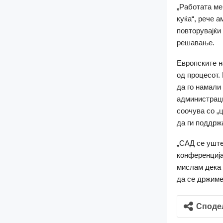
„Работата ме
куќа“, рече а
повторувајќи
решавање.
Европските н
од процесот.
да го намали
администраци
соочува со „
да ги поддрж
„САД се уште
конференција
мислам дека 
да се држиме
Споде