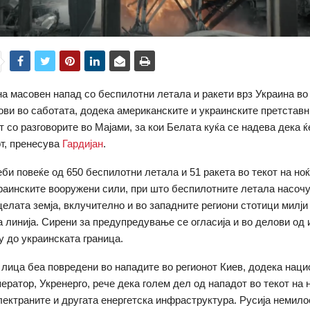
на масовен напад со беспилотни летала и ракети врз Украина во
ови во саботата, додека американските и украинските претстав
 со разговорите во Мајами, за кои Белата куќа се надева дека ќе
т, пренесува
Гардијан
.
еби повеќе од 650 беспилотни летала и 51 ракета во текот на ноќ
раинските вооружени сили, при што беспилотните летала насочу
целата земја, вклучително и во западните региони стотици милји
 линија. Сирени за предупредување се огласија и во делови од 
у до украинската граница.
 лица беа повредени во нападите во регионот Киев, додека нац
ератор, Укренерго, рече дека голем дел од нападот во текот на н
лектраните и другата енергетска инфраструктура. Русија немило