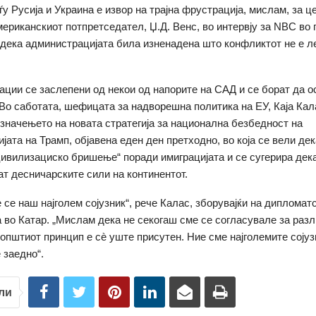
ѓу Русија и Украина е извор на трајна фрустрација, мислам, за 
мериканскиот потпретседател, Џ.Д. Венс, во интервју за NBC во 
 дека администрацијата била изненадена што конфликтот не е л
ации се заслепени од некои од напорите на САД и се борат да о
 Во саботата, шефицата за надворешна политика на ЕУ, Каја Кал
 значењето на новата стратегија за национална безбедност на
јата на Трамп, објавена еден ден претходно, во која се вели де
цивилизациско бришење“ поради имиграцијата и се сугерира дек
ат десничарските сили на континентот.
 се наш најголем сојузник“, рече Калас, зборувајќи на дипломат
 во Катар. „Мислам дека не секогаш сме се согласувале за разл
општиот принцип е сè уште присутен. Ние сме најголемите сојуз
 заедно“.
ли