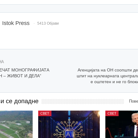
Istok Press
5413 Објави
НА
ПЕЧАТ МОНОГРАФИЈАТА
Агенцијата на ОН соопшти де
Н – ЖИВОТ И ДЕЛА“
штит на нуклеарната централ
е оштетен и не го бло
ви се допадне
Пове
СВЕТ
СВЕТ