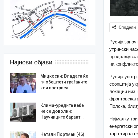
Сподели
Русија започ
утрински час
продолжуваат
Најнови објави
на конфликто
Мицкоски: Владата ќе
Русија употр
ги обештети граѓаните
соопштија ук
кои претрпеа…
локации низ 
фронтовската
Клима-уредите веќе
Полска, близ
не се доволни:
Научниците бараат…
Најмалку три
енергетски оп
таргетирал е
Натали Портман (46)