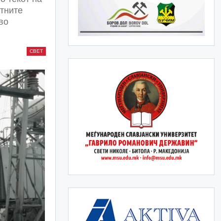
отните
во
СВЕТ