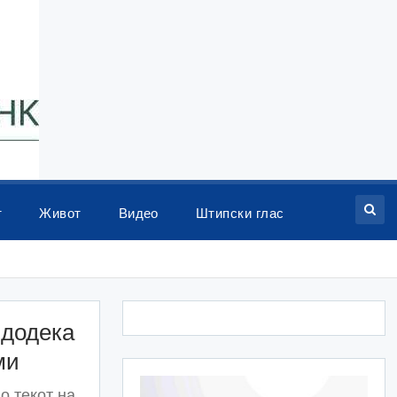
т
Живот
Видео
Штипски глас
 додека
ми
о текот на