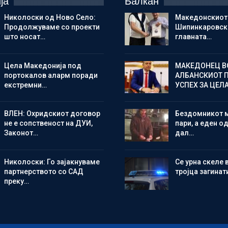
ја
Балкан
Николоски од Ново Село:
Македонскиот
Продолжуваме со проекти
Шипинкаровски
што носат…
главната…
Цела Македонија под
МАКЕДОНЕЦ В
портокалов аларм поради
АЛБАНСКИОТ 
екстремни…
УСПЕХ ЗА ЦЕЛ
ВЛЕН: Охридскиот договор
Бездомникот 
не е сопственост на ДУИ,
пари, а еден од
Законот…
дал…
Николоски: Го зајакнуваме
Се урна скеле 
партнерството со САД
тројца загинат
преку…