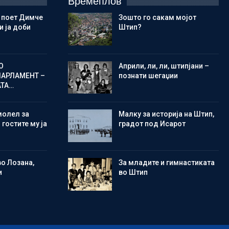
Времеплов
 поет Димче
Зошто го сакам мојот
 ја доби
Штип?
О
Aприли, ли, ли, штипјани –
ПАРЛАМЕНТ –
познати шегаџии
АТА…
молел за
Малку за историја на Штип,
 гостите му ја
градот под Исарот
во Лозана,
Зa младите и гимнастиката
и
во Штип