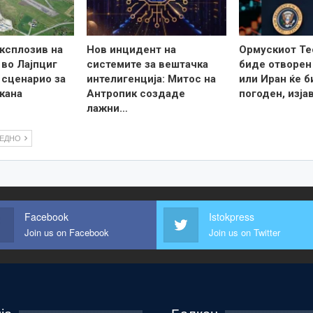
ксплозив на
Нов инцидент на
Ормускиот Те
во Лајпциг
системите за вештачка
биде отворен
 сценарио за
интелигенција: Митос на
или Иран ќе б
кана
Антропик создаде
погоден, изја
лажни…
ЛЕДНО
Facebook
Istokpress
Join us on Facebook
Join us on Twitter