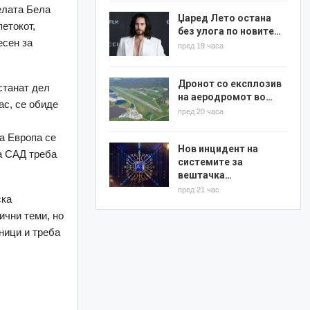
целата Бела
Џаред Лето остана
петокот,
без улога по новите…
есен за
пред 19 часа
Дронот со експлозив
станат дел
на аеродромот во…
ас, се обиде
пред 20 часа
ка Европа се
Нов инцидент на
а САД треба
системите за
вештачка…
пред 21 час
ска
ични теми, но
ници и треба