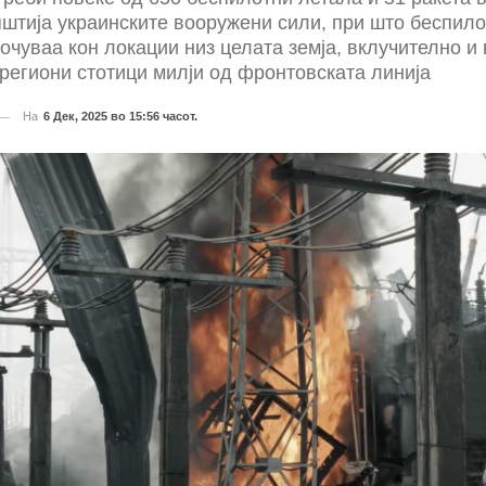
пштија украинските вооружени сили, при што беспил
очуваа кон локации низ целата земја, вклучително и 
региони стотици милји од фронтовската линија
На
6 Дек, 2025 во 15:56 часот.