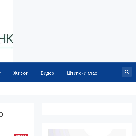
т
Живот
Видео
Штипски глас
о