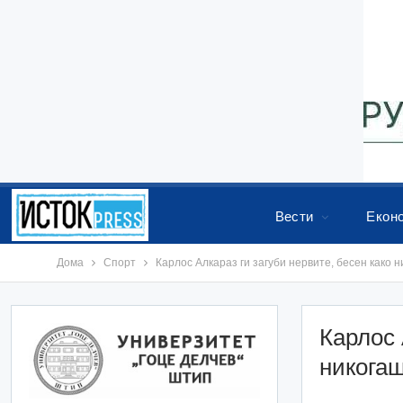
Вести
Екон
Дома
Спорт
Карлос Алкараз ги загуби нервите, бесен како 
Карлос 
никогаш