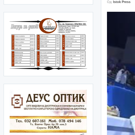
Од
Istok Press