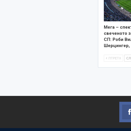
Мега – спек
свеченото 
СП: Роби Ви
Шерцингер,
ПТРЕТХ
С