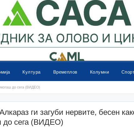
омија
Култура
Времеплов
Колумни
Спор
никогаш до сега (ВИДЕО)
Алкараз ги загуби нервите, бесен как
 до сега (ВИДЕО)