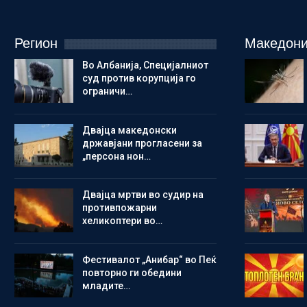
Регион
Македони
Во Албанија, Специјалниот
суд против корупција го
ограничи…
Двајца македонски
државјани прогласени за
„персона нон…
Двајца мртви во судир на
противпожарни
хеликоптери во…
Фестивалот „Анибар“ во Пеќ
повторно ги обедини
младите…