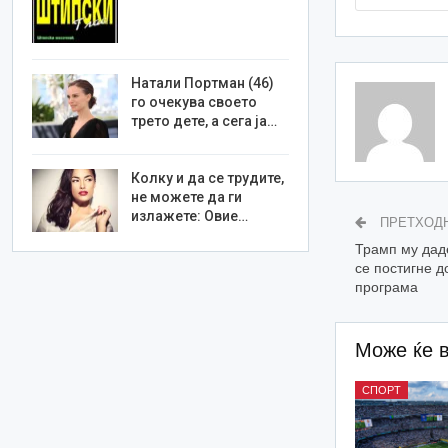
Натали Портман (46)
го очекува своето
трето дете, а сега ја…
Колку и да се трудите,
не можете да ги
излажете: Овие…
ПРЕТХОД
Трамп му даде
се постигне д
програма
Може ќе 
СПОРТ