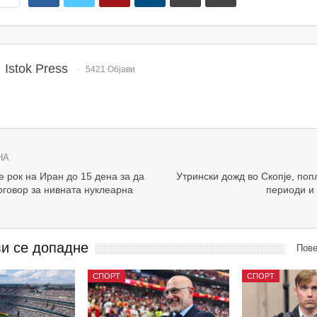
Istok Press
5421 Објави
НА
 рок на Иран до 15 дена за да
Утрински дожд во Скопје, по
оговор за нивната нуклеарна
периоди и 
ви се допадне
Пове
СПОРТ
СПОРТ