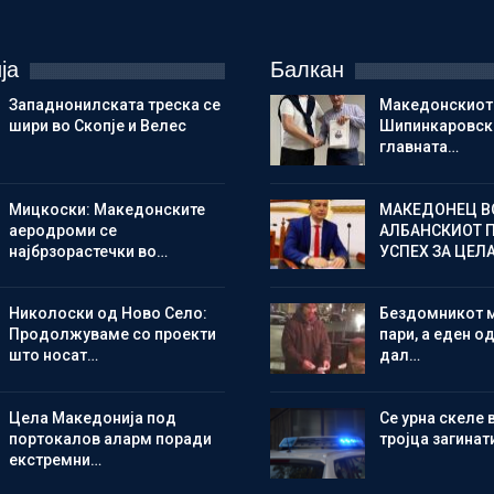
ја
Балкан
Западнонилската треска се
Македонскиот
шири во Скопје и Велес
Шипинкаровски
главната…
Мицкоски: Македонските
МАКЕДОНЕЦ В
аеродроми се
АЛБАНСКИОТ 
најбрзорастечки во…
УСПЕХ ЗА ЦЕЛ
Николоски од Ново Село:
Бездомникот 
Продолжуваме со проекти
пари, а еден од
што носат…
дал…
Цела Македонија под
Се урна скеле 
портокалов аларм поради
тројца загинат
екстремни…