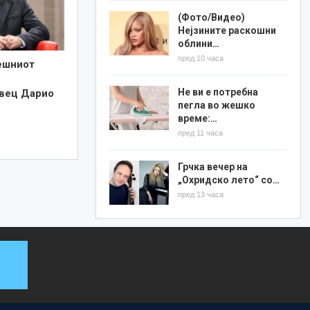
(Фото/Видео)
Нејзините раскошни
облини…
пред 10 часа
ешниот
Не ви е потребна
вец Дарио
пегла во жешко
време:…
пред 11 часа
Грчка вечер на
„Охридско лето“ со…
пред 13 часа