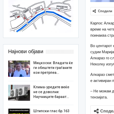
Сподели
Карлос Алкар
време на чет
поинаква стр
Во центарот 
Најнови објави
судии Марија
Алкараз го с
Мицкоски: Владата ќе
Неколку изгу
ги обештети граѓаните
кои претрпеа…
Алкараз смет
е активиран 
Клима-уредите веќе
– Не можам д
не се доволни:
Научниците бараат…
тензијата.
Споде
Штипски глас бр.163