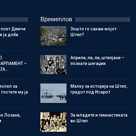
Времеплов
 поет Димче
Зошто го сакам мојот
 ја доби
Штип?
О
Aприли, ли, ли, штипјани –
ПАРЛАМЕНТ –
познати шегаџии
АТА…
молел за
Малку за историја на Штип,
 гостите му ја
градот под Исарот
во Лозана,
Зa младите и гимнастиката
и
во Штип