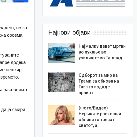
ладеат, но за
Најнови објави
ажа сосема
Најмалку девет мртви
во пукање во
итуваните
училиште во Тајланд
запре додека
еме пешкир.
Одборот за мир на
 времето.
Трамп за обнова на
Газа го издаде
ка часовникот
првиот…
(Фото/Видео)
 да ја смири
Нејзините раскошни
облини го тресат
светот, а…