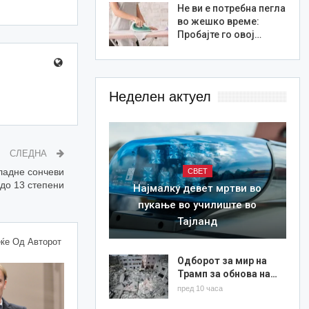
Не ви е потребна пегла
во жешко време:
Пробајте го овој…
Неделен актуел
СЛЕДНА
пладне сончеви
СВЕТ
до 13 степени
Најмалку девет мртви во
пукање во училиште во
Тајланд
ќе Од Авторот
Одборот за мир на
Трамп за обнова на…
пред 10 часа