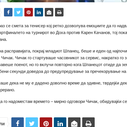
аз се смета за тенисер кој ретко дозволува емоциите да го надв
вртфиналето на турнирот во Доха против Карен Качанов, тој пок
ана.
на расправијата, покрај младиот Шпанец, беше и еден од најпоч
 Чичак. Чичак го стартуваше часовникот за сервис, накратко го 
лавеше поенот, но го вклучи повторно кога Шпанецот отиде да з
бени секунди доведоа до предупредување за пречекорување на
аше дека не му е дадено доволно време да здивне, тврдејќи де
прерано.
а го надоместам времето – мирно одговори Чичак, обидувајќи се
ли