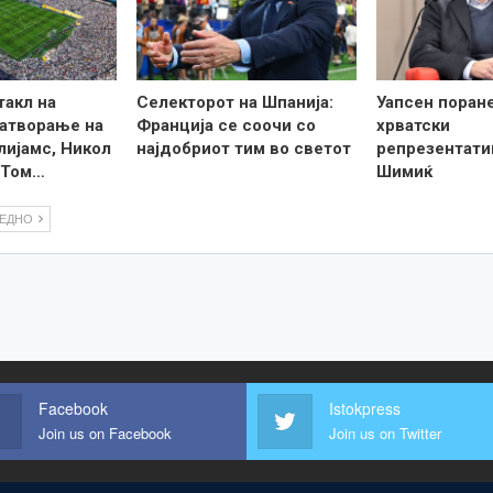
такл на
Селекторот на Шпанија:
Уапсен поран
затворање на
Франција се соочи со
хрватски
лијамс, Никол
најдобриот тим во светот
репрезентати
 Том…
Шимиќ
ЛЕДНО
Facebook
Istokpress
Join us on Facebook
Join us on Twitter