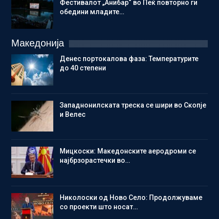
Фестивалот „Анибар“ во Пеќ повторно ги
обедини младите…
Македонија
Денес портокалова фаза: Температурите
до 40 степени
Западнонилската треска се шири во Скопје
и Велес
Мицкоски: Македонските аеродроми се
најбрзорастечки во…
Николоски од Ново Село: Продолжуваме
со проекти што носат…