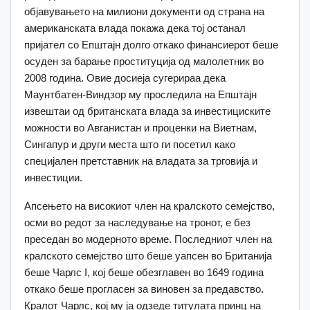
објавувањето на милиони документи од страна на
американската влада покажа дека тој останал
пријател со Епштајн долго откако финансиерот беше
осуден за барање проституција од малолетник во
2008 година. Овие досиеја сугерираа дека
Маунтбатен-Виндзор му проследила на Епштајн
извештаи од британската влада за инвестициските
можности во Авганистан и проценки на Виетнам,
Сингапур и други места што ги посетил како
специјален претставник на владата за трговија и
инвестиции.
Апсењето на високиот член на кралското семејство,
осми во редот за наследување на тронот, е без
преседан во модерното време. Последниот член на
кралското семејство што беше уапсен во Британија
беше Чарлс I, кој беше обезглавен во 1649 година
откако беше прогласен за виновен за предавство.
Кралот Чарлс, кој му ја одзеде титулата принц на