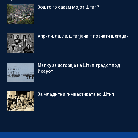
Зошто го сакам мојот Штип?
Aприли, ли, ли, штипјани – познати шегаџии
Малку за историја на Штип, градот под
Исарот
Зa младите и гимнастиката во Штип