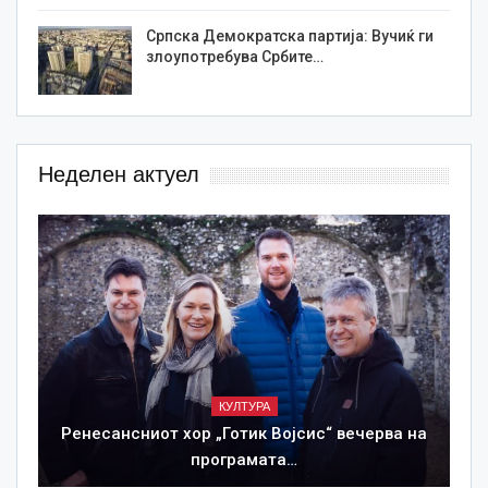
Српска Демократска партија: Вучиќ ги
злоупотребува Србите…
Неделен актуел
КУЛТУРА
Ренесансниот хор „Готик Војсис“ вечерва на
програмата…