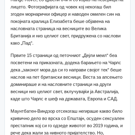
лицето. Фотографијата од човек кој некогаш бил
згоден морнарички офицер и наводен омилен син на
покојната кралица Елизабета беше објавена на
насловната страница на весниците во Велика
Британија и низ целиот свет, придружена со наслови
како „Пад“.
Првите 15 страници од петочниот „Дејли меил“ беа
посветени на приказната, додека барањето на Чарлс
дека „законот мора да си го направи својот тек“ беше
наслов на пет британски весници. Веста за апсењето
доминираше и на насловните страници на други
весници низ целиот свет, вклучувајќи ја Австралија,
каде што Чарлс е шеф на државата, Европа и САД.
Маунтбатен-Виндзор отсекогаш негираше какво било
кривично дело во врска со Епштајн, осуден сексуален
престапник кој си го одзеде животот во 2019 година, и
рече дека жали за нивното пријателство. Но,