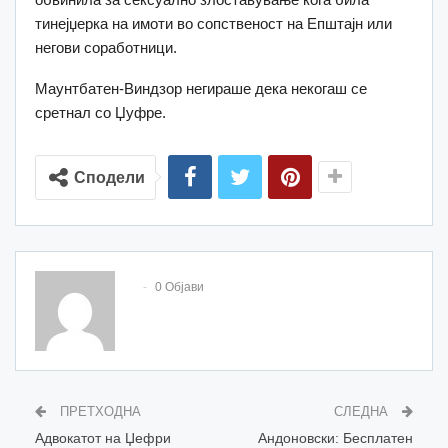
тинејџерка на имоти во сопственост на Епштајн или
негови соработници.
Маунтбатен-Виндзор негираше дека некогаш се
сретнал со Џуфре.
Сподели
0 Објави
ПРЕТХОДНА
СЛЕДНА
Адвокатот на Џефри
Андоновски: Бесплатен