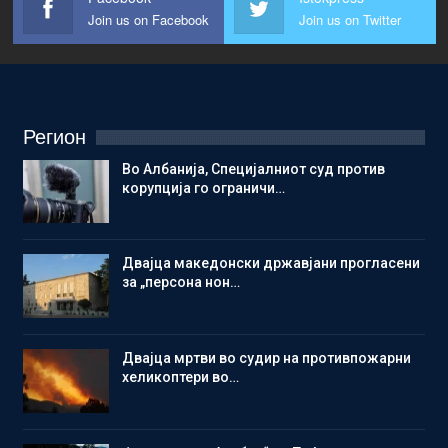
Join us on Facebook
Join us on Twitter
Регион
Во Албанија, Специјалниот суд против
корупција го ограничи…
Двајца македонски државјани прогласени
за „персона нон…
Двајца мртви во судир на противпожарни
хеликоптери во…