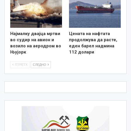
Најмалку двајца мртви
Цената на нафтата
во судир на авион и
продолжува да расте,
возило на аеродром во
еден барел надмина
Њујорк
112 долари
ПТРЕТХ
СЛЕДНО