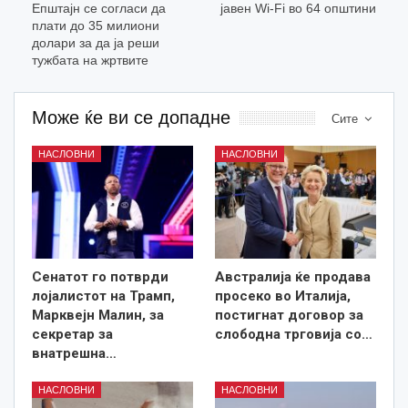
Епштајн се согласи да
јавен Wi-Fi во 64 општини
плати до 35 милиони
долари за да ја реши
тужбата на жртвите
Може ќе ви се допадне
Сите
НАСЛОВНИ
НАСЛОВНИ
Сенатот го потврди
Австралија ќе продава
лојалистот на Трамп,
просеко во Италија,
Марквејн Малин, за
постигнат договор за
секретар за
слободна трговија со…
внатрешна…
НАСЛОВНИ
НАСЛОВНИ