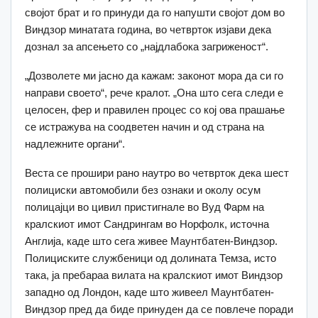
својот брат и го принуди да го напушти својот дом во
Виндзор минатата година, во четврток изјави дека
дознал за апсењето со „најдлабока загриженост“.
„Дозволете ми јасно да кажам: законот мора да си го
направи своето“, рече кралот. „Она што сега следи е
целосен, фер и правилен процес со кој ова прашање
се истражува на соодветен начин и од страна на
надлежните органи“.
Веста се прошири рано наутро во четврток дека шест
полициски автомобили без ознаки и околу осум
полицајци во цивил пристигнале во Вуд Фарм на
кралскиот имот Сандрингам во Норфолк, источна
Англија, каде што сега живее Маунтбатен-Виндзор.
Полициските службеници од долината Темза, исто
така, ја пребараа вилата на кралскиот имот Виндзор
западно од Лондон, каде што живеел Маунтбатен-
Виндзор пред да биде принуден да се повлече поради