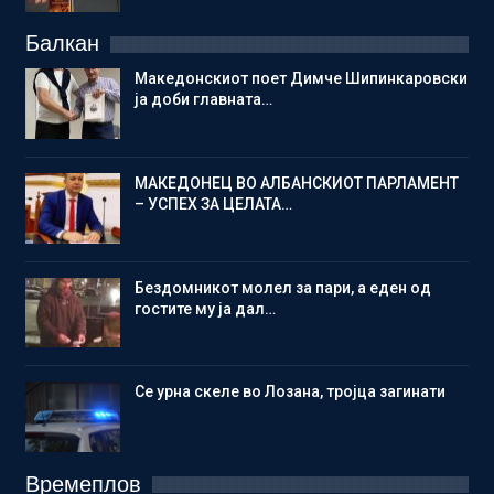
Балкан
Македонскиот поет Димче Шипинкаровски
ја доби главната…
МАКЕДОНЕЦ ВО АЛБАНСКИОТ ПАРЛАМЕНТ
– УСПЕХ ЗА ЦЕЛАТА…
Бездомникот молел за пари, а еден од
гостите му ја дал…
Се урна скеле во Лозана, тројца загинати
Времеплов