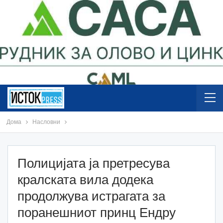
Дома
Насловни
Полицијата ја претресува
кралската вила додека
продолжува истрагата за
поранешниот принц Ендру