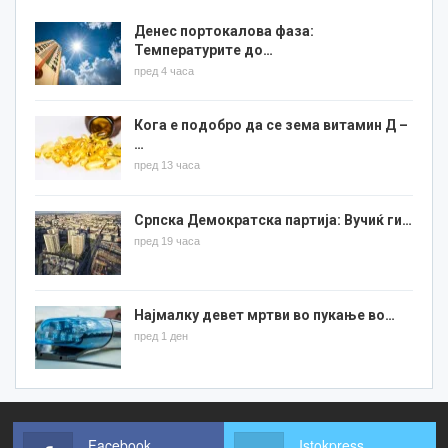
Денес портокалова фаза:
Температурите до…
пред 4 часа
Кога е подобро да се зема витамин Д –
…
пред 13 часа
Српска Демократска партија: Вучиќ ги…
пред 19 часа
Најмалку девет мртви во пукање во…
пред 1 ден
Facebook
Istokpress