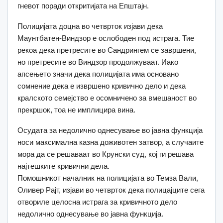
гневот поради откритијата на Епштајн.
Полицијата доцна во четврток изјави дека
Маунтбатен-Виндзор е ослободен под истрага. Тие
рекоа дека претресите во Сандрингем се завршени,
но претресите во Виндзор продолжуваат. Иако
апсењето значи дека полицијата има основано
сомнение дека е извршено кривично дело и дека
кралското семејство е осомничено за вмешаност во
прекршок, тоа не имплицира вина.
Осудата за недолично однесување во јавна функција
носи максимална казна доживотен затвор, а случаите
мора да се решаваат во Крунски суд, кој ги решава
најтешките кривични дела.
Помошникот началник на полицијата во Темза Вали,
Оливер Рајт, изјави во четврток дека полицајците сега
отвориле целосна истрага за кривичното дело
недолично однесување во јавна функција.