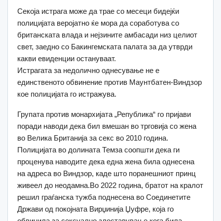
Секоја истрага може да трае со месеци бидејќи
полицијата веројатно ќе мора да соработува со
британската влада и нејзините амбасади низ целиот
свет, заедно со Бакингемската палата за да утврди
какви евиденции остануваат.
Истрагата за недолично однесување не е
единственото обвинение против Маунтбатен-Виндзор
кое полицијата го истражува.
Групата против монархијата „Република“ го пријави
поради наводи дека бил вмешан во трговија со жена
во Велика Британија за секс во 2010 година.
Полицијата во долината Темза соопшти дека ги
проценува наводите дека една жена била однесена
на адреса во Виндзор, каде што поранешниот принц
живеел до неодамна.Во 2022 година, братот на кралот
решил граѓанска тужба поднесена во Соединетите
Држави од покојната Вирџинија Џуфре, која го
обвинила за сексуално злоставување кога била