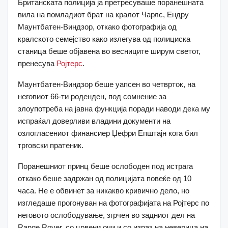
Британската полиција ја претресуваше поранешната
вила на помладиот брат на кралот Чарлс, Ендру
Маунтбатен-Виндзор, откако фотографија од
кралското семејство како излегува од полициска
станица беше објавена во весниците ширум светот,
пренесува
Ројтерс
.
Маунтбатен-Виндзор беше уапсен во четврток, на
неговиот 66-ти роденден, под сомнение за
злоупотреба на јавна функција поради наводи дека му
испраќал доверливи владини документи на
озлогласениот финансиер Џефри Епштајн кога бил
трговски пратеник.
Поранешниот принц беше ослободен под истрага
откако беше задржан од полицијата повеќе од 10
часа. Не е обвинет за никакво кривично дело, но
изгледаше прогонуван на фотографијата на Ројтерс по
неговото ослободување, згрчен во задниот дел на
Range Rover, со црвени очи и со израз на неверица на