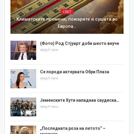
СВЕТ
Климатските промени, пожарите и сушата во
Европа…
(Фото) Род Стјуарт доби шесто внуче
пред 5 часа
Се породи актерката Обри Плаза
пред 5 часа
Јеменските Хути нападнаа саудиска…
пред 5 часа
„Последната роза на летото“ –