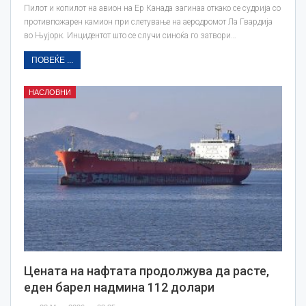
Пилот и копилот на ‌авион на Ер Канада загинаа откако се судрија со
противпожарен камион при слетување на аеродромот Ла Гвардија
во Њујорк. Инцидентот што се случи синоќа го затвори…
ПОВЕЌЕ ...
НАСЛОВНИ
Цената на нафтата продолжува да расте,
еден барел надмина 112 долари