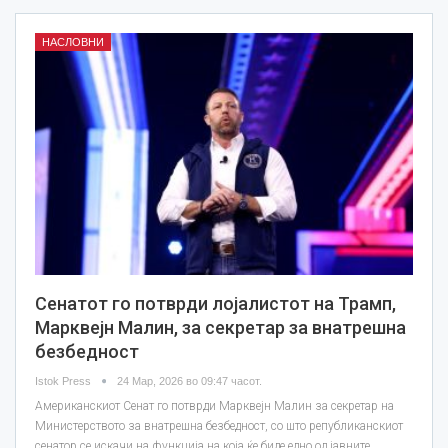
НАСЛОВНИ
Сенатот го потврди лојалистот на Трамп,
Марквејн Малин, за секретар за внатрешна
безбедност
Istok Press
24 Мар, 2026 во 09:47 часот.
Американскиот Сенат го потврди Марквејн Малин за секретар на
Министерството за внатрешна безбедност, со што републиканскиот
сенатор се искачи на функција на која ќе биде едно од јавните…