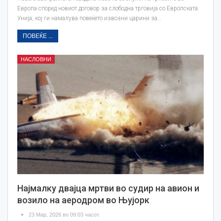
Европа според новиот договор за слободна трговија со Европската
Унија, кој ги намалува повеќето извозни царини за…
ПОВЕЌЕ ...
НАСЛОВНИ
Најмалку двајца мртви во судир на авион и
возило на аеродром во Њујорк
23 Мар, 2026 во 09:03 часот.