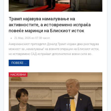
Трамп најавува намалување на
активностите, а истовремено испраќа
повеќе маринци на Блискиот исток
21 Мар, 2026 во 07:38 часот.
Американскиот претседател Доналд Трамп изјави дека разгледува
можност за „намалување“ на воените операции на Блискиот исток,
но истовремено САД испраќаат дополнителни воени сили во…
ПОВЕЌЕ ...
НАСЛОВНИ