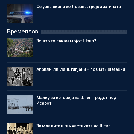
Се урна скеле во Лозана, тројца загинати
Времеплов
Зошто го сакам мојот Штип?
Aприли, ли, ли, штипјани – познати шегаџии
Малку за историја на Штип, градот под
Исарот
Зa младите и гимнастиката во Штип