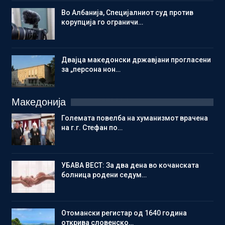
Во Албанија, Специјалниот суд против
корупција го ограничи…
Двајца македонски државјани прогласени
за „персона нон…
Македонија
Големата повелба на хуманизмот врачена
на г.г. Стефан по…
УБАВА ВЕСТ: За два дена во кочанската
болница родени седум…
Отомански регистар од 1640 година
открива словенско…