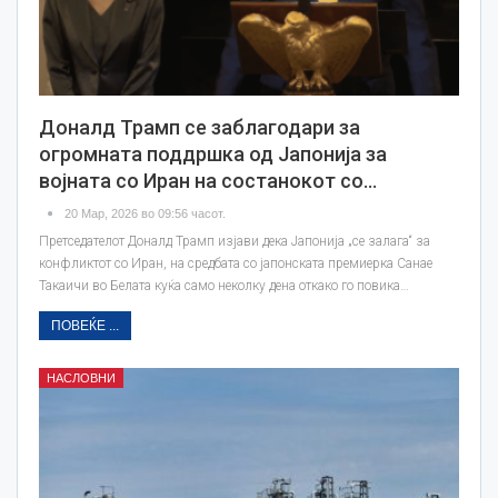
Доналд Трамп се заблагодари за
огромната поддршка од Јапонија за
војната со Иран на состанокот со…
20 Мар, 2026 во 09:56 часот.
Претседателот Доналд Трамп изјави дека Јапонија „се залага“ за
конфликтот со Иран, на средбата со јапонската премиерка Санае
Такаичи во Белата куќа само неколку дена откако го повика…
ПОВЕЌЕ ...
НАСЛОВНИ