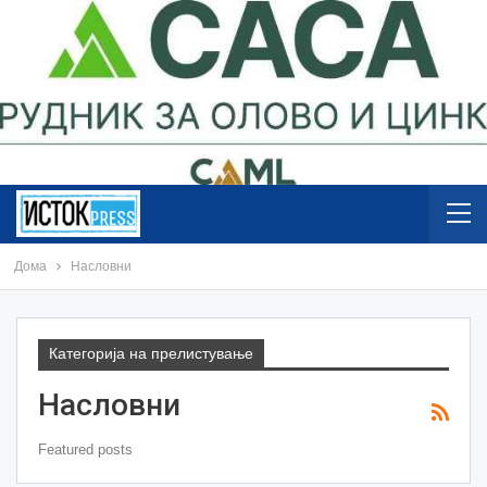
Дома
Насловни
Категорија на прелистување
Насловни
Featured posts