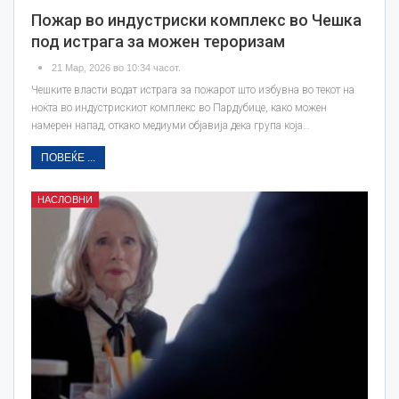
Пожар во индустриски комплекс во Чешка
под истрага за можен тероризам
21 Мар, 2026 во 10:34 часот.
Чешките власти водат истрага за пожарот што избувна во текот на
ноќта во индустрискиот комплекс во Пардубице, како можен
намерен напад, откако медиуми објавија дека група која…
ПОВЕЌЕ ...
НАСЛОВНИ