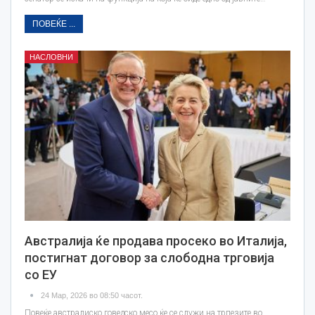
ПОВЕЌЕ ...
НАСЛОВНИ
Австралија ќе продава просеко во Италија,
постигнат договор за слободна трговија
со ЕУ
24 Мар, 2026 во 08:50 часот.
Повеќе австралиско говедско месо ќе се служи на трпезите во