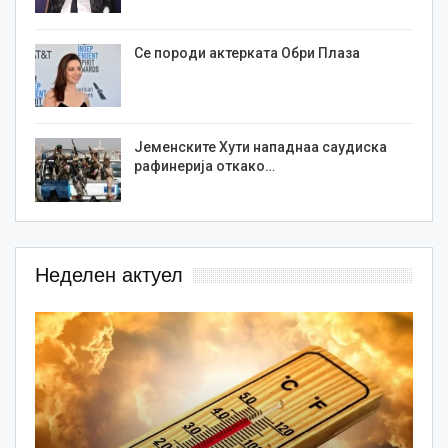
Се породи актерката Обри Плаза
Јеменските Хути нападнаа саудиска
рафинерија откако…
Неделен актуел