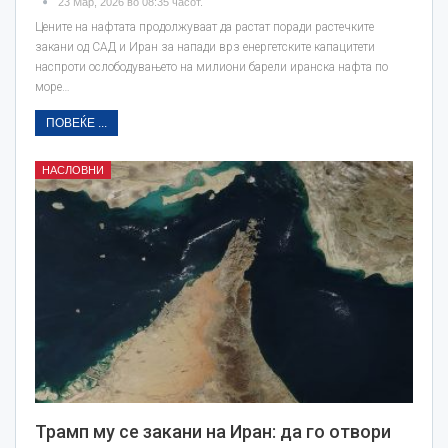
23 Мар, 2026 во 08:35 часот.
Цените на нафтата продолжуваат да растат поради растечките
закани од САД и Иран за напади врз енергетските капацитети
наспроти ослободувањето на милиони барели иранска нафта по
море…
ПОВЕЌЕ ...
НАСЛОВНИ
Трамп му се закани на Иран: да го отвори