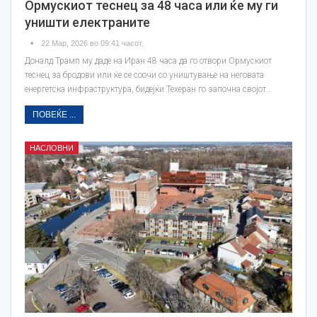
Ормускиот теснец за 48 часа или ќе му ги
уништи електраните
22 Мар, 2026 во 09:41 часот.
Доналд Трамп му даде на Иран 48 часа да го отвори Ормускиот
теснец за бродови или ќе се соочи со уништување на неговата
енергетска инфраструктура, бидејќи Техеран го започна својот…
ПОВЕЌЕ ...
НАСЛОВНИ