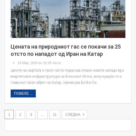
Цената на природниот гас се покачи за 25
отсто по нападот од Иран на Катар
19 Мар, 2026 во 16:28 часот.
Цените на нафтата и гасот нагло пораснаа откако новите напади врз
енергетската инфраструктура на Блискиот Исток, вклучувајќи го и
главниот гасен објект на Катар, пренесува Би-Би-Си.…
ПОВЕЌЕ ...
1
2
3
…
11
СЛЕДНА