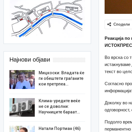
Сподели
Реакција по 
ИСТОКПРЕ
Во врска со 
Најнови објави
истакнуваме 
текст во цел
Мицкоски: Владата ќе
ги обештети граѓаните
Согласно про
кои претрпеа…
информацијат
Клима-уредите веќе
Доколку во н
не се доволни:
одговорност,
Научниците бараат…
Подолго врем
Натали Портман (46)
перманентно 