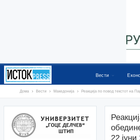
Вести
Екон
Дома
Вести
Македонија
Реакција по повод текстот на П
Реакциј
обедин
22 јуни