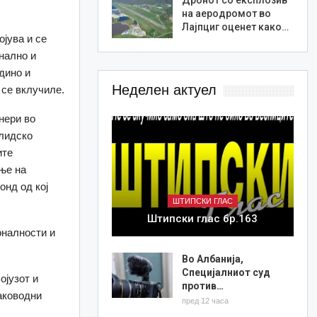
на аеродромот во
Лајпциг оценет како…
ојува и се
нално и
дино и
Неделен актуел
 се вклучиле.
нери во
алидско
ите
ње на
онд од кој
ШТИПСКИ ГЛАС
Штипски глас бр.163
оналности и
Во Албанија,
Специјалниот суд
ојузот и
против…
аководни
пред 12 часа