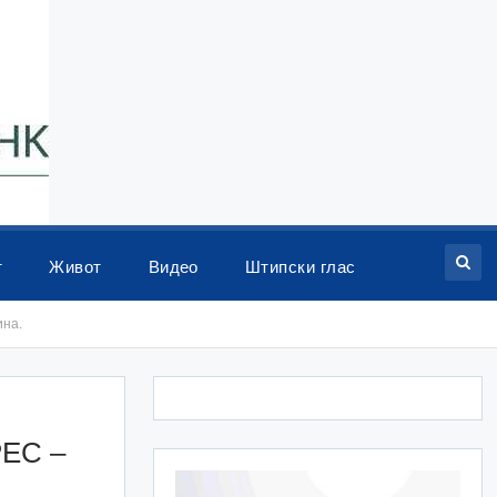
т
Живот
Видео
Штипски глас
ина.
РЕС –