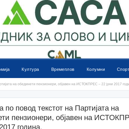
омија
Култура
Времеплов
Колумни
Спор
артијата на обединети пензионери, објавен на ИСТОКПРЕС – 22 јуни 2017 год
а по повод текстот на Партијата на
ети пензионери, објавен на ИСТОКП
 2017 година.