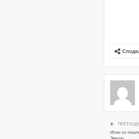
Споде
ПРЕТХОД
Илчо со општи
Звегор