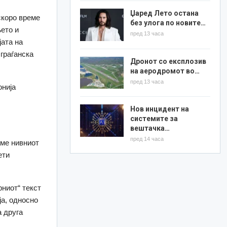
Џаред Лето остана
скоро време
без улога по новите…
ето и
пред 13 часа
ата на
граѓанска
Дронот со експлозив
на аеродромот во…
пред 13 часа
онија
Нов инцидент на
системите за
вештачка…
пред 14 часа
аме нивниот
ети
ниот“ текст
ја, односно
а друга