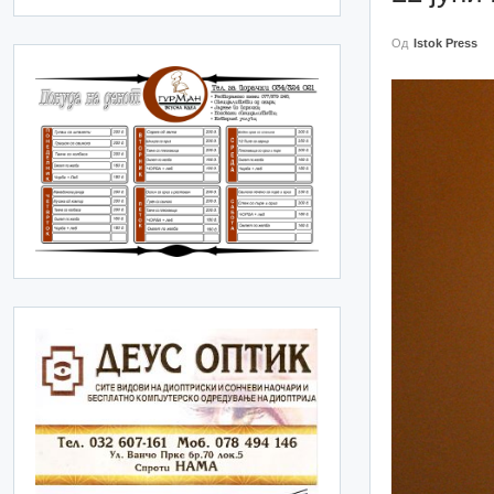
Од
Istok Press