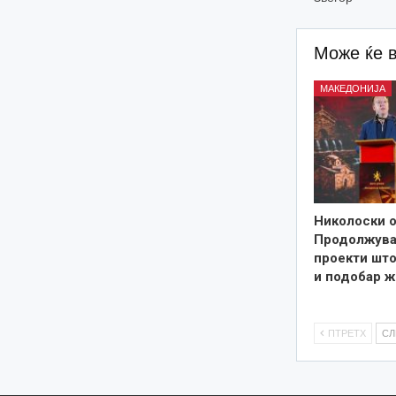
Може ќе 
МАКЕДОНИЈА
Николоски о
Продолжува
проекти што
и подобар ж
ПТРЕТХ
С