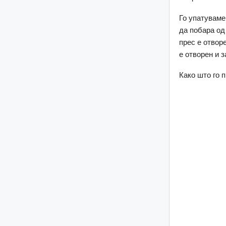
Го упатуваме
да побара од
прес е отвор
е отворен и 
Како што го п
Со 