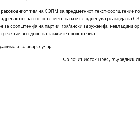
 раководниот тим на СЗПМ за предметниот текст-соопштение п
 адресантот на соопштението на кое се однесува реакција на 
ен за соопштенија на партии, граѓански здруженија, невладини о
за реакции во однос на такквите соопштенија.
равиме и во овој случај.
почит Исток Прес, гл.уредник Иван Б