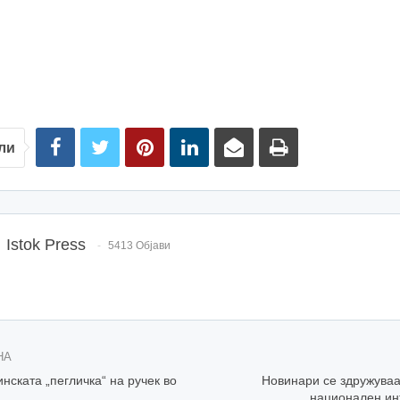
ли
Istok Press
5413 Објави
НА
нската „пегличка“ на ручек во
Новинари се здружуваа
национален ин