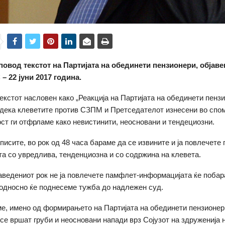
повод текстот на Партијата на обединети пензионери, објаве
С
– 22 јуни 2017 година.
текстот насловен како „Реакција на Партијата на обединети пенз
дека клеветите против СЗПМ и Претседателот изнесени во спо
ост ги отфрламе како невистинити, неосновани и тендециозни.
писите, во рок од 48 часа бараме да се извините и ја повлечете
а со увредлива, тенденциозна и со содржина на клевета.
аведениот рок не ја повлечете памфлет-информацијата ќе поба
 односно ќе поднесеме тужба до надлежен суд.
е, имено од формирањето на Партијата на обединети пензионер
се вршат груби и неосновани напади врз Сојузот на здруженија 