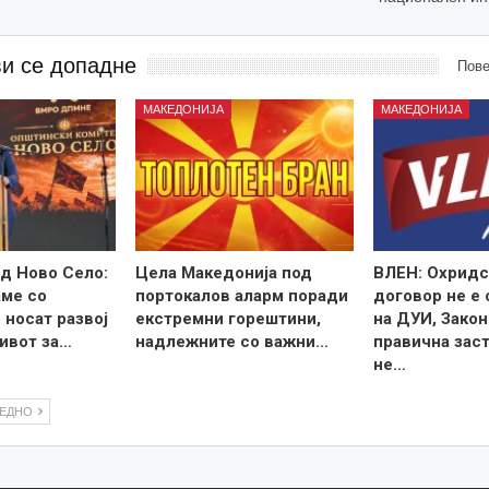
ви се допадне
Пове
МАКЕДОНИЈА
МАКЕДОНИЈА
д Ново Село:
Цела Македонија под
ВЛЕН: Охридс
ме со
портокалов аларм поради
договор не е
 носат развој
екстремни горештини,
на ДУИ, Закон
ивот за…
надлежните со важни…
правична зас
не…
ЛЕДНО