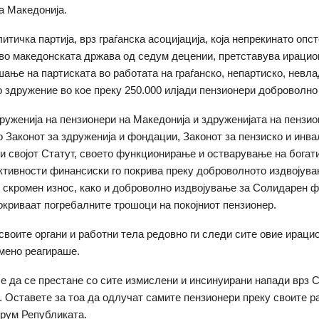
а Македонија.
итичка партија, врз граѓанска асоцијација, која непрекинато опст
во македонската држава од седум децении, претставува ирацио
ање на партиската во работата на граѓанско, непартиско, невла
 здружение во кое преку 250.000 илјади пензионери доброволно
друженија на пензионери на Македонија и здруженијата на пензио
о Законот за здруженија и фондации, Законот за пензиско и инв
и својот Статут, своето функционирање и остварување на богат
ктивности финансиски го покрива преку доброволното издвојува
 скромен износ, како и доброволно издвојување за Солидарен ф
окриваат погребалните трошоци на покојниот пензионер.
воите органи и работни тела редовно ги следи сите овие ираци
мено реагираше.
 е да се престане со сите измислени и инсинуирани напади врз С
. Оставете за тоа да одлучат самите пензионери преку своите р
рум Републиката.