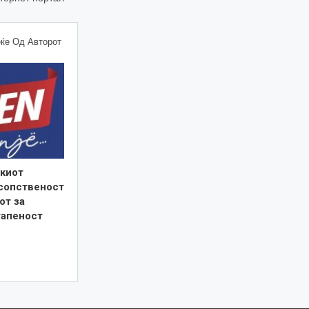
ќе Од Авторот
киот
 сопственост
от за
тапеност