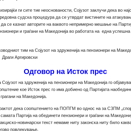
изирајќи ги сите тие неоснованости, Сојузот заклучи дека во нај
 редовна судска процедура да се утврдат вистините на атакувањ
да се казнат авторите на ваквото непримерно мешање на Партиј
нзионери и граѓани на Македонија во работата на една успешна 
ководниот тим на Сојузот на здруженија на пензионери на Макед
 Драги Аргировски
Oдговор на Исток прес
 Сојузот на здруженија на пензионери на Македонија го објавув
општение кое Исток прес го има добиено од Партијата наобедин
 грагани на Македонија.
фактот дека соопштението на ПОПГМ во однос на за СЗПМ „спор
 самата Партија на обединети пензионери и граѓани на Македони
дакциско-новинарски текст немаме ниту законска ниту било какв
егово повлекување.