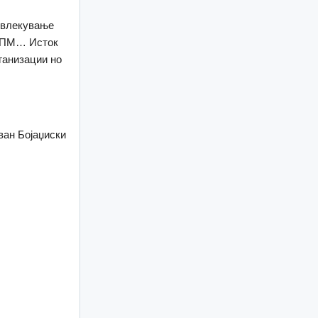
овлекување
СЗПМ… Исток
рганизации но
ојаџиски