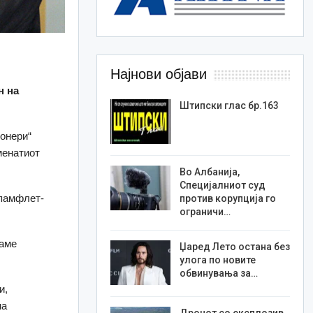
Најнови објави
н на
Штипски глас бр.163
ионери“
менатиот
Во Албанија,
Специјалниот суд
 памфлет-
против корупција го
ограничи…
раме
Џаред Лето остана без
улога по новите
обвинувања за…
и,
на
Дронот со експлозив