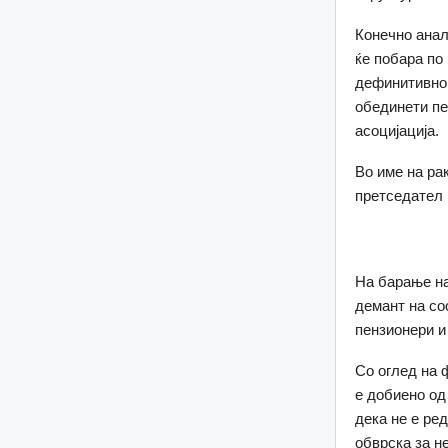
Конечно анал
ќе побара по
дефинитивно 
обединети пе
асоцијација.
Во име на ра
претседател
На барање на
демант на со
пензионери и
Со оглед на 
е добиено од
дека не е ре
обврска за н