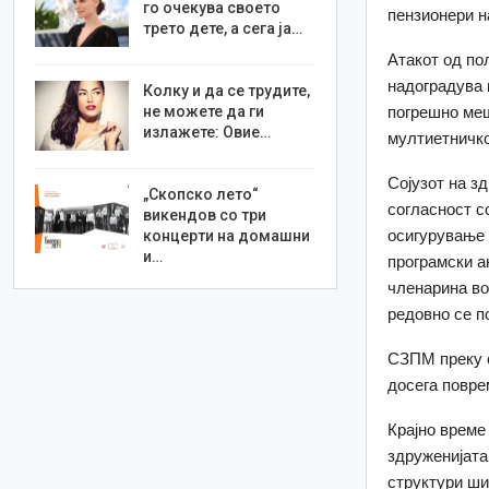
го очекува своето
пензионери н
трето дете, а сега ја…
Атакот од пол
надоградува 
Колку и да се трудите,
погрешно меш
не можете да ги
излажете: Овие…
мултиетничко
Сојузот на з
„Скопско лето“
согласност с
викендов со три
осигурување 
концерти на домашни
и…
програмски а
членарина во
редовно се п
СЗПМ преку с
досега повре
Крајно време
здруженијата
структури ши