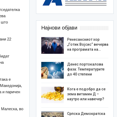
тседателка
ева
и што
Најнови објави
ани 22
Ренесансниот хор
„Готик Војсис“ вечерва
на програмата на…
бидат
на
Денес портокалова
фаза: Температурите
до 40 степени
така е
 Македонија,
Кога е подобро да се
а и паричен
зема витамин Д –
наутро или навечер?
а Малеска, во
Српска Демократска