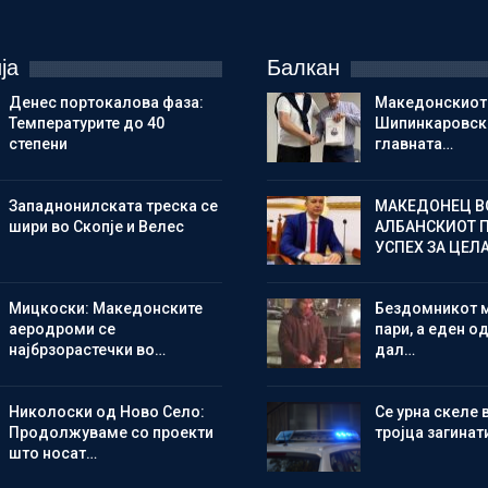
ја
Балкан
Денес портокалова фаза:
Македонскиот
Температурите до 40
Шипинкаровски
степени
главната…
Западнонилската треска се
МАКЕДОНЕЦ В
шири во Скопје и Велес
АЛБАНСКИОТ 
УСПЕХ ЗА ЦЕЛ
Мицкоски: Македонските
Бездомникот 
аеродроми се
пари, а еден од
најбрзорастечки во…
дал…
Николоски од Ново Село:
Се урна скеле 
Продолжуваме со проекти
тројца загинат
што носат…