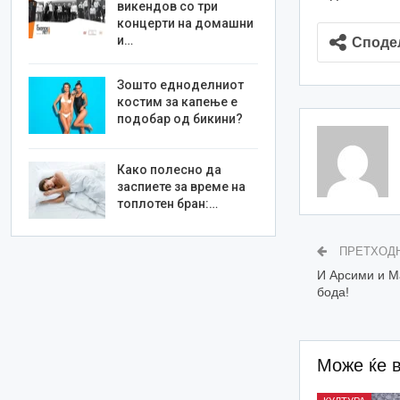
викендов со три
концерти на домашни
и…
Споде
Зошто едноделниот
костим за капење е
подобар од бикини?
Како полесно да
заспиете за време на
топлотен бран:…
ПРЕТХОД
И Арсими и М
бода!
Може ќе 