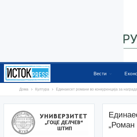
Вести
Екон
Дома
Култура
Единаесет романи во конкуренција за награда
Единаес
„Роман 