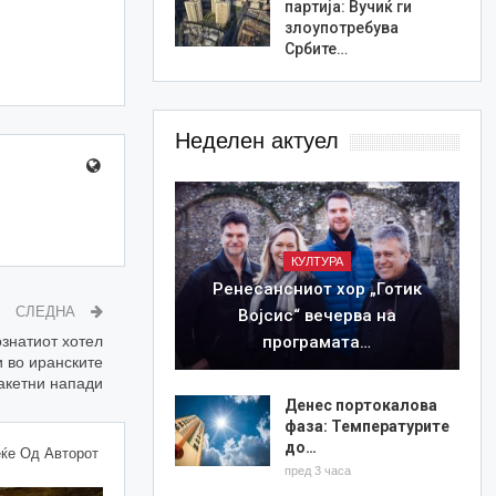
партија: Вучиќ ги
злоупотребува
Србите…
Неделен актуел
КУЛТУРА
Ренесансниот хор „Готик
СЛЕДНА
Војсис“ вечерва на
програмата…
знатиот хотел
 во иранските
акетни напади
Денес портокалова
фаза: Температурите
до…
ќе Од Авторот
пред 3 часа