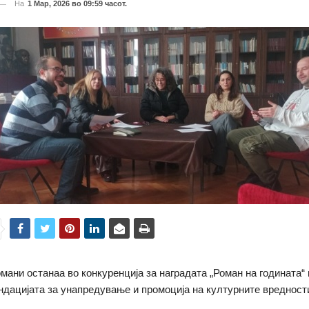
На
1 Мар, 2026 во 09:59 часот.
мани останаа во конкуренција за наградата „Роман на годината“ 
дацијата за унапредување и промоција на културните вредност