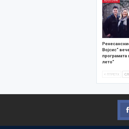
КУЛТУРА
Ренесанснио
Војсис“ веч
програмата 
лето“
ПТРЕТХ
С