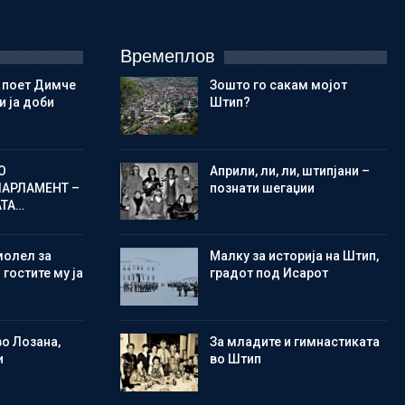
Времеплов
 поет Димче
Зошто го сакам мојот
 ја доби
Штип?
О
Aприли, ли, ли, штипјани –
ПАРЛАМЕНТ –
познати шегаџии
АТА…
молел за
Малку за историја на Штип,
 гостите му ја
градот под Исарот
во Лозана,
Зa младите и гимнастиката
и
во Штип