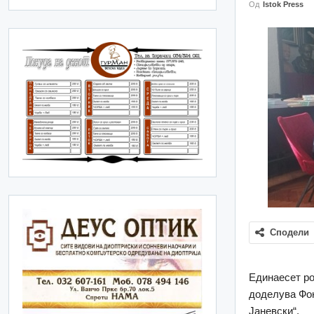
Од
Istok Press
Сподели
Единаесет ро
доделува Фон
Јаневски“.