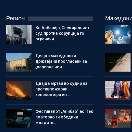
Регион
Македони
Во Албанија, Специјалниот
суд против корупција го
ограничи…
Двајца македонски
државјани прогласени за
„персона нон…
Двајца мртви во судир на
противпожарни
хеликоптери во…
Фестивалот „Анибар“ во Пеќ
повторно ги обедини
младите…