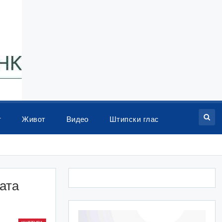
т
Живот
Видео
Штипски глас
ата