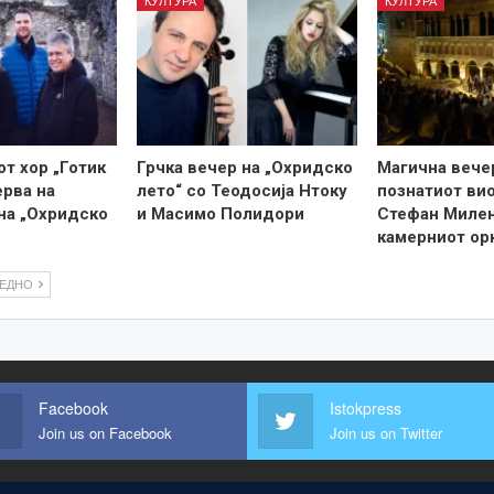
КУЛТУРА
КУЛТУРА
т хор „Готик
Грчка вечер на „Охридско
Магична вече
ерва на
лето“ со Теодосија Нтоку
познатиот ви
на „Охридско
и Масимо Полидори
Стефан Милен
камерниот ор
ЛЕДНО
Facebook
Istokpress
Join us on Facebook
Join us on Twitter