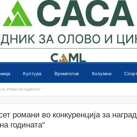
омија
Култура
Времеплов
Колумни
Спор
та „Роман на годината“
ет романи во конкуренција за наград
на годината“