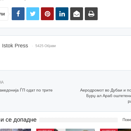
ли
Istok Press
5425 Објави
НА
акедонија ЃП одат по трите
Аеродромот во Дубаи и по
Бурџ ал Араб оштетени
р
ви се допадне
Пове