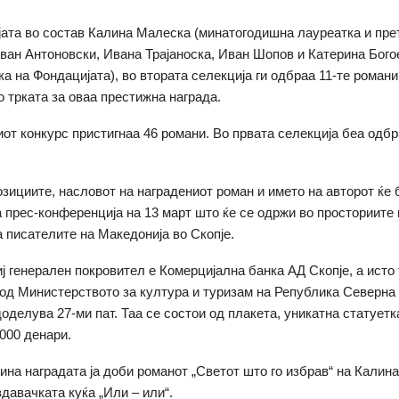
ата во состав Калина Малеска (минатогодишна лауреатка и пре
Иван Антоновски, Ивана Трајаноска, Иван Шопов и Катерина Бого
ка на Фондацијата), во втората селекција ги одбраа 11-те роман
о трката за оваа престижна награда.
от конкурс пристигнаа 46 романи. Во првата селекција беа одбр
зициите, насловот на наградениот роман и името на авторот ќе 
 прес-конференција на 13 март што ќе се одржи во просториите 
 писателите на Македонија во Скопје.
иј генерален покровител е Комерцијална банка АД Скопје, а исто 
од Министерството за култура и туризам на Република Северна
доделува 27-ми пат. Таа се состои од плакета, уникатна статуетк
.000 денари.
ина наградата ја доби романот „Светот што го избрав“ на Калин
здавачката куќа „Или – или“.