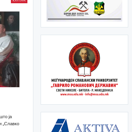
КУЛТУРА
што ја
и „Славко