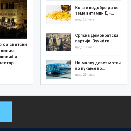
Кога е подобро да се
зема витамин Д –…
пред 12 часа
Српска Демократска
партија: Вучиќ ги…
р со светски
пред 18 часа
олинист
ковиќ и
кестар…
Најмалку девет мртви
во пукање во…
пред 23 часа