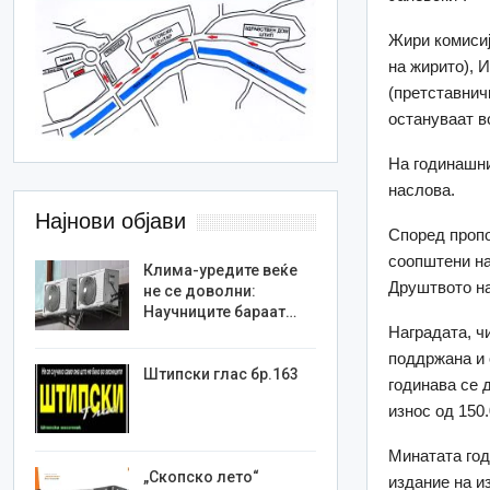
Жири комисиј
на жирито), 
(претставнич
остануваат в
На годинашни
наслова.
Најнови објави
Според пропо
соопштени на
Клима-уредите веќе
Друштвото на
не се доволни:
Научниците бараат…
Наградата, ч
поддржана и 
Штипски глас бр.163
годинава се 
износ од 150
Минатата год
„Скопско лето“
издание на и