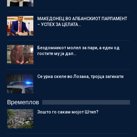
МАКЕДОНЕЦ ВО АЛБАНСКИОТ ПАРЛАМЕНТ
– УСПЕХ ЗА ЦЕЛАТА…
Бездомникот молел за пари, а еден од
гостите му ја дал…
Се урна скеле во Лозана, тројца загинати
Времеплов
Зошто го сакам мојот Штип?