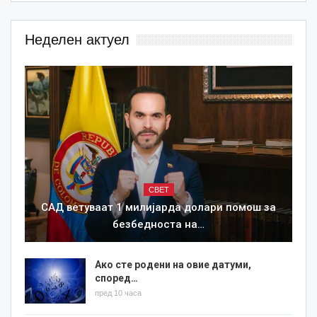
Неделен актуел
СВЕТ
САД ветуваат 1 милијарда долари помош за
безбедноста на…
Ако сте родени на овие датуми,
според…
пред 10 часа