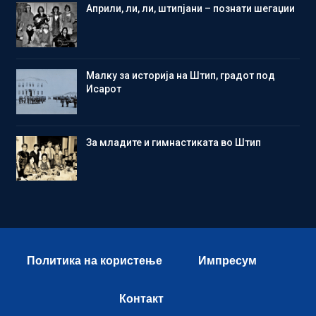
Aприли, ли, ли, штипјани – познати шегаџии
Малку за историја на Штип, градот под
Исарот
Зa младите и гимнастиката во Штип
Политика на користење
Импресум
Контакт