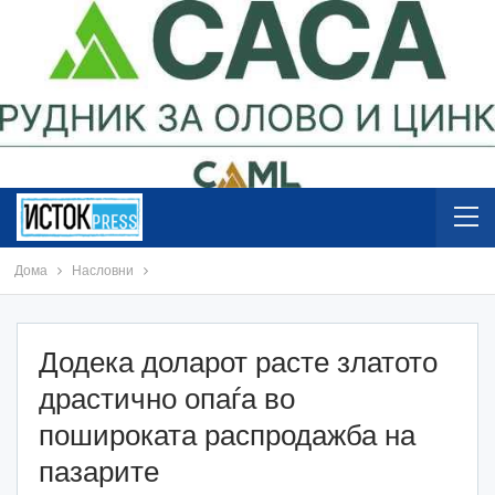
Дома
Насловни
Додека доларот расте златото
драстично опаѓа во
пошироката распродажба на
пазарите