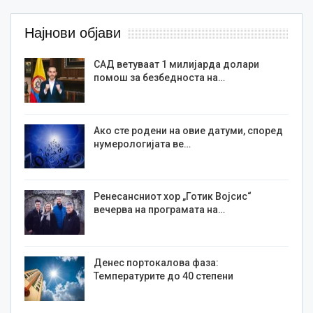
Најнови објави
САД ветуваат 1 милијарда долари
помош за безбедноста на…
Ако сте родени на овие датуми, според
нумерологијата ве…
Ренесансниот хор „Готик Војсис“
вечерва на програмата на…
Денес портокалова фаза:
Температурите до 40 степени