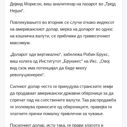
Дејвид Морисон, виш аналитичар на пазарот во „Трејд
Нејшн“.
Повлекувањето во вторник се случи откако индексот
на американскиот долар, мерка на доларот во однос
на кошничка валути, се приближи до тримесечниот
максимум.
„Доларот оди вертикално“, забележа Робин Брукс,
виш колега од Институтот „Брукингс“ на Икс. „Овој
вид скок има потенцијал да биде многу
револуционерен“.
Силниот долар често ги принудува странските земји
да продаваат американски државни обврзници за да
спречат пад на сопствените валути. Таа распродажба
ги зголемува приносите од обврзниците, правејќи ги
златните прачки помалку привлечни за чување.
Посилниот долар, исто така, ги прави златото и