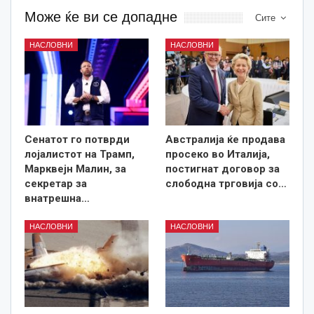
Може ќе ви се допадне
Сите
НАСЛОВНИ
НАСЛОВНИ
Сенатот го потврди
Австралија ќе продава
лојалистот на Трамп,
просеко во Италија,
Марквејн Малин, за
постигнат договор за
секретар за
слободна трговија со…
внатрешна…
НАСЛОВНИ
НАСЛОВНИ