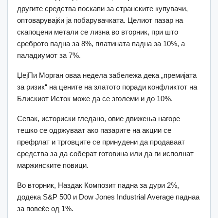
другите средства поскапи за странските купувачи,
оптоварувајќи ја побарувачката. Целиот пазар на
скапоцени метали се лизна во вторник, при што
среброто падна за 8%, платината падна за 10%, а
паладиумот за 7%.
ЏејПи Морган оваа недела забележа дека „премијата
за ризик“ на цените на златото поради конфликтот на
Блискиот Исток може да се зголеми и до 10%.
Сепак, историски гледано, овие движења нагоре
тешко се одржуваат ако пазарите на акции се
префрлат и трговците се принудени да продаваат
средства за да соберат готовина или да ги исполнат
маржинските повици.
Во вторник, Наздак Композит падна за дури 2%,
додека S&P 500 и Dow Jones Industrial Average паднаа
за повеќе од 1%.