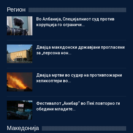
Регион
Во Албанија, Специјалниот суд против
корупција го ограничи…
Двајца македонски државјани прогласени
за „персона нон…
Двајца мртви во судир на противпожарни
хеликоптери во…
Фестивалот „Анибар“ во Пеќ повторно ги
обедини младите…
Македонија