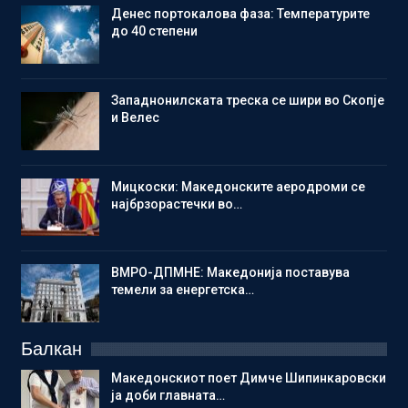
Денес портокалова фаза: Температурите
до 40 степени
Западнонилската треска се шири во Скопје
и Велес
Мицкоски: Македонските аеродроми се
најбрзорастечки во…
ВМРО-ДПМНЕ: Македонија поставува
темели за енергетска…
Балкан
Македонскиот поет Димче Шипинкаровски
ја доби главната…