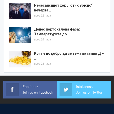
Ренесансниот хор „Готик Војсис“
вечерва…
пред 12 часа
Денес портокалова фаза:
Температурите до…
пред 14 часа
Кога е подобро да се зема витамин Д –
…
пред 23 часа
Facebook
Istokpress
Join us on Facebook
Join us on Twitter