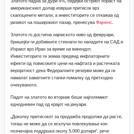
Златото падна за дури 4%, бидејќи остриот пораст на
американскиот долар изврши притисок врз
скапоцените метали, а инвеститорите се откажаа од
ризикот на поширокиот пазар, пренесува
Фајненс
.
Златото го достигна најниското ниво од февруари,
бришејќи ги добивките стекнати по нападите на САД и
Израел врз Иран за време на викендот.
Инвеститорите ги земаа предвид инфлаторните
ефекти од повисоките цени на нафтата и растечката
веројатност дека Федералните резерви може да ги
намалат каматните стапки помалку од претходно
очекуваното.
Падот на златото во вторник беше најголемиот
еднодневен пад од крајот на јануари.
„Доколку притисокот за продажба продолжи да расте,
тогаш не може да се исклучи повлекување кон
позначајна поддршка околу 5.000 долари“, рече