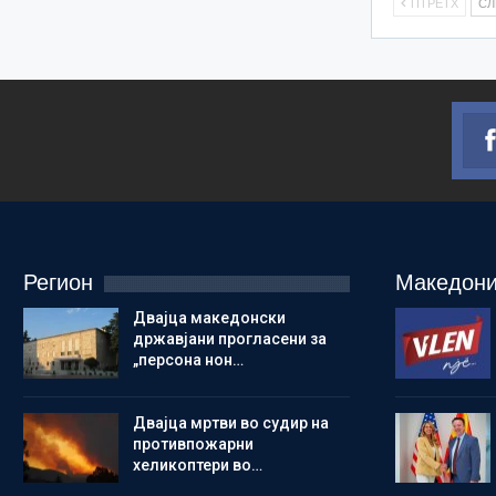
ПТРЕТХ
С
Регион
Македони
Двајца македонски
државјани прогласени за
„персона нон…
Двајца мртви во судир на
противпожарни
хеликоптери во…