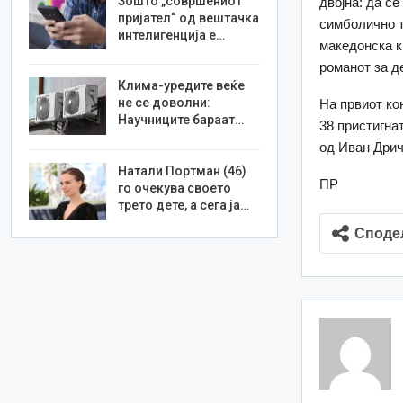
Зошто „совршениот
двојна: да с
пријател“ од вештачка
симболично т
интелигенција е…
македонска к
романот за д
Клима-уредите веќе
не се доволни:
На првиот ко
Научниците бараат…
38 пристигнат
од Иван Дрич
Натали Портман (46)
ПР
го очекува своето
трето дете, а сега ја…
Споде