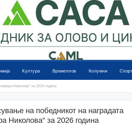
омија
Култура
Времеплов
Колумни
Спор
ливера Николова“ за 2026 година
ување на победникот на наградата
а Николова“ за 2026 година