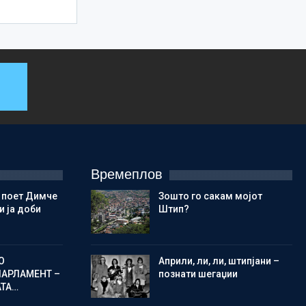
Времеплов
 поет Димче
Зошто го сакам мојот
 ја доби
Штип?
О
Aприли, ли, ли, штипјани –
ПАРЛАМЕНТ –
познати шегаџии
АТА…