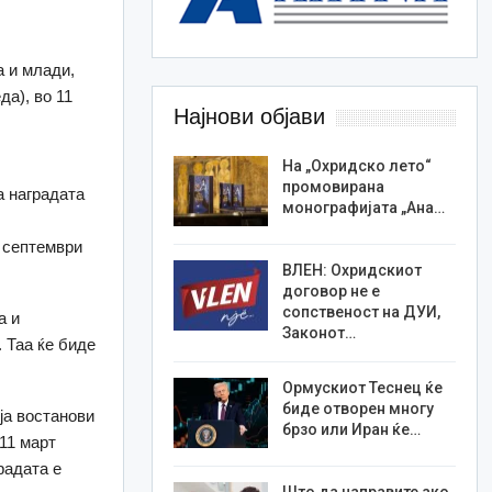
а и млади,
да), во 11
Најнови објави
На „Охридско лето“
промовирана
а наградата
монографијата „Ана…
1 септември
ВЛЕН: Охридскиот
договор не е
сопственост на ДУИ,
а и
Законот…
 Таа ќе биде
Ормускиот Теснец ќе
биде отворен многу
ја востанови
брзо или Иран ќе…
11 март
радата е
Што да направите ако