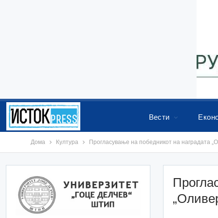
Вести
Екон
Дома
Култура
Прогласување на победникот на наградата „О
Проглас
„Оливер