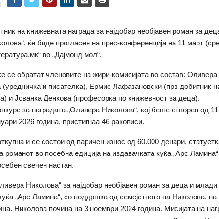
тник на книжевната награда за најдобар необјавен роман за дец
олова“, ќе биде прогласен на прес-конференција на 11 март (сре
тература.мк“ во „Дајмонд мол“.
ќе се обратат членовите на жири-комисијата во состав: Оливера
 (уредничка и писателка), Ермис Лафазановски (прв добитник н
на) и Јованка Денкова (професорка по книжевност за деца).
онкурс за наградата „Оливера Николова“, кој беше отворен од 1
нуари 2026 година, пристигнаа 46 ракописи.
откупна и се состои од паричен износ од 60.000 денари, статуетк
а романот во посебна едиција на издавачката куќа „Арс Ламина“.
осебен свечен настан.
ливера Николова“ за најдобар необјавен роман за деца и млади 
куќа „Арс Ламина“, со поддршка од семејството на Николова, на 
ина. Николова почина на 3 ноември 2024 година. Мисијата на наг