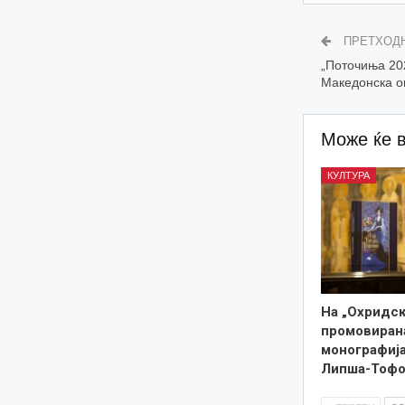
ПРЕТХОД
„Поточиња 202
Македонска о
Може ќе 
КУЛТУРА
На „Охридск
промовиран
монографија
Липша-Тофо