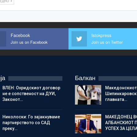
ЛЕДНО
Facebook
Istokpress
Join us on Facebook
Join us on Twitter
ја
Балкан
ВЛЕН: Охридскиот договор
Македонскиот
не е сопственост на ДУИ,
Шипинкаровски
Законот…
главната…
Николоски: Го зајакнуваме
МАКЕДОНЕЦ В
партнерството со САД
АЛБАНСКИОТ 
преку…
УСПЕХ ЗА ЦЕЛ