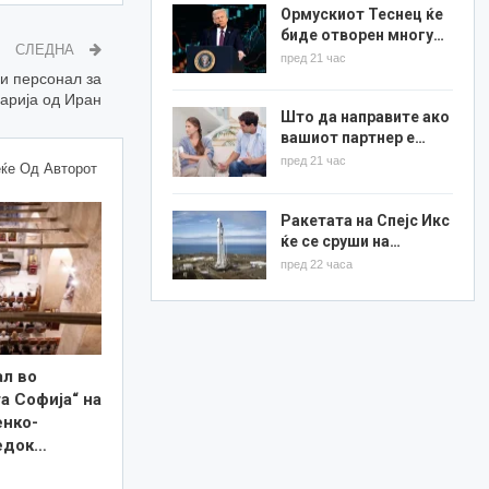
Ормускиот Теснец ќе
биде отворен многу…
СЛЕДНА
пред 21 час
 и персонал за
гарија од Иран
Што да направите ако
вашиот партнер е…
пред 21 час
ќе Од Авторот
Ракетата на Спејс Икс
ќе се сруши на…
пред 22 часа
ал во
а Софија“ на
нко-
редок…