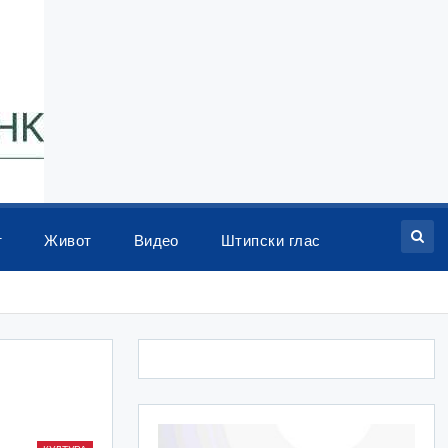
т
Живот
Видео
Штипски глас