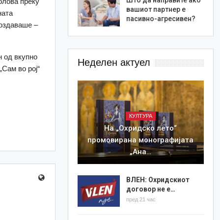
олова преку
вашиот партнер е
ната
пасивно-агресивен?
создаваше –
н од вкупно
Неделен актуел
„Сам во рој“
КУЛТУРА
На „Охридско лето“
промовирана монографијата
„Ана…
ВЛЕН: Охридскиот
договор не е…
пред 21 час