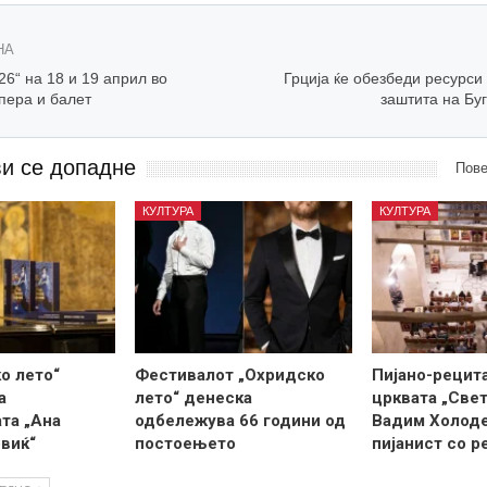
НА
6“ на 18 и 19 април во
Грција ќе обезбеди ресурси
пера и балет
заштита на Бу
ви се допадне
Пове
КУЛТУРА
КУЛТУРА
о лето“
Фестивалот „Охридско
Пијано-рецит
а
лето“ денеска
црквата „Свет
та „Ана
одбележува 66 години од
Вадим Холоде
виќ“
постоењето
пијанист со 