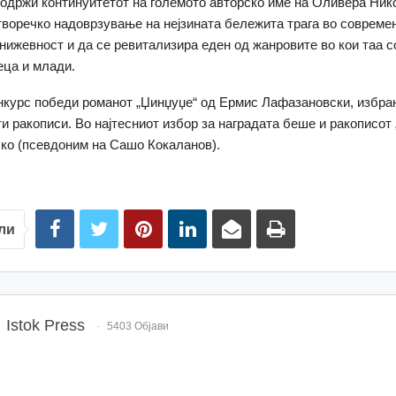
е одржи континуитетот на големото авторско име на Оливера Ник
воречко надоврзување на нејзината бележита трага во совреме
нижевност и да се ревитализира еден од жанровите во кои таа 
еца и млади.
нкурс победи романот „Џинџуџе“ од Ермис Лафазановски, избра
и ракописи. Во најтесниот избор за наградата беше и ракописот 
ко (псевдоним на Сашо Кокаланов).
ли
Istok Press
5403 Објави