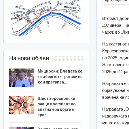
Вториот доби
„Оливера Ник
часот, во „Ли
На настанот 
Ќорвезироска
Најнови објави
во 2025 годи
На вториот к
Мицкоски: Владата ќе
2025 до 11 ја
ги обештети граѓаните
кои претрпеа…
Наградата е 
објавување н
врачена на п
Шест хороскопски
знаци влегуваат во
Наградата „О
златна ера која ќе
трае…
издавачката 
минатата год