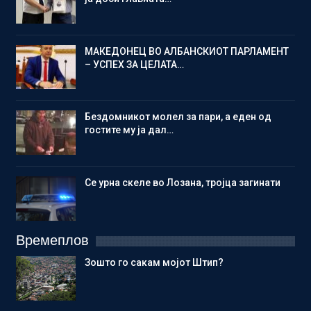
МАКЕДОНЕЦ ВО АЛБАНСКИОТ ПАРЛАМЕНТ
– УСПЕХ ЗА ЦЕЛАТА…
Бездомникот молел за пари, а еден од
гостите му ја дал…
Се урна скеле во Лозана, тројца загинати
Времеплов
Зошто го сакам мојот Штип?