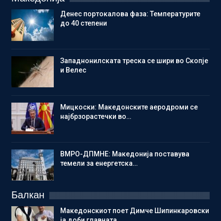
Денес портокалова фаза: Температурите
до 40 степени
Западнонилската треска се шири во Скопје
и Велес
Мицкоски: Македонските аеродроми се
најбрзорастечки во…
ВМРО-ДПМНЕ: Македонија поставува
темели за енергетска…
Балкан
Македонскиот поет Димче Шипинкаровски
ја доби главната…