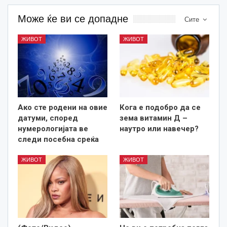
Може ќе ви се допадне
Сите
ЖИВОТ
ЖИВОТ
Ако сте родени на овие
Кога е подобро да се
датуми, според
зема витамин Д –
нумерологијата ве
наутро или навечер?
следи посебна среќа
ЖИВОТ
ЖИВОТ