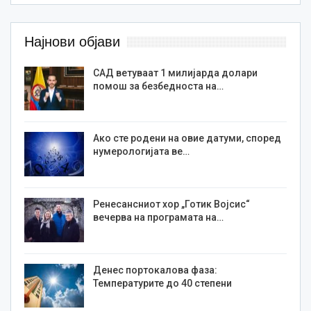
Најнови објави
САД ветуваат 1 милијарда долари
помош за безбедноста на…
Ако сте родени на овие датуми, според
нумерологијата ве…
Ренесансниот хор „Готик Војсис“
вечерва на програмата на…
Денес портокалова фаза:
Температурите до 40 степени