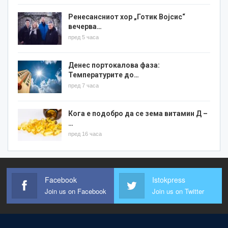
Ренесансниот хор „Готик Војсис“
вечерва…
пред 5 часа
Денес портокалова фаза:
Температурите до…
пред 7 часа
Кога е подобро да се зема витамин Д –
…
пред 16 часа
Facebook
Istokpress
Join us on Facebook
Join us on Twitter