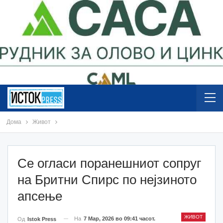
Дома
Живот
Се огласи поранешниот сопруг
на Бритни Спирс по нејзиното
апсење
ЖИВОТ
На
7 Мар, 2026 во 09:41 часот.
Од
Istok Press