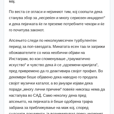
мај.
По веста се огласи и нејзиниот тим, кој соопшти дека
станува збор за „несреќен и многу сериозен инцидент“
и дека пејачката ќе ги преземе потребните чекори и ќе
го почитува законот.
Апсењето следи по неколкумесечен турбулентен
период за поп-ѕвездата. Минатата есен таа ги загрижи
обожавателите со низа необични објави на
Инстаграм, во кои споменуваше „трауматично
искуство“ и чувство дека ѝ се „одземени крилјата“,
пред привремено да го деактивира својот профил. Во
декември беше објавено дека наводно го продала
својот музички каталог, а во јануари изјави дека
поради „многу лични причини“ повеќе никогаш нема да
настапува во САД. Само неколку дена пред
апсењето, на пејачката ѝ беше одобрена трајна
забрана за приближување на маж кој, според
судските документи, ја вознемирувал преку интернет