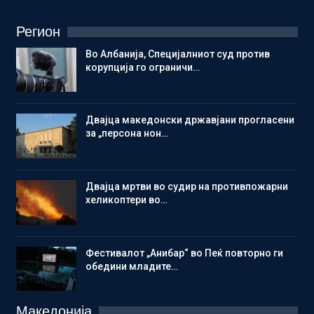
Регион
Во Албанија, Специјалниот суд против
корупција го ограничи…
Двајца македонски државјани прогласени
за „персона нон…
Двајца мртви во судир на противпожарни
хеликоптери во…
Фестивалот „Анибар“ во Пеќ повторно ги
обедини младите…
Македонија