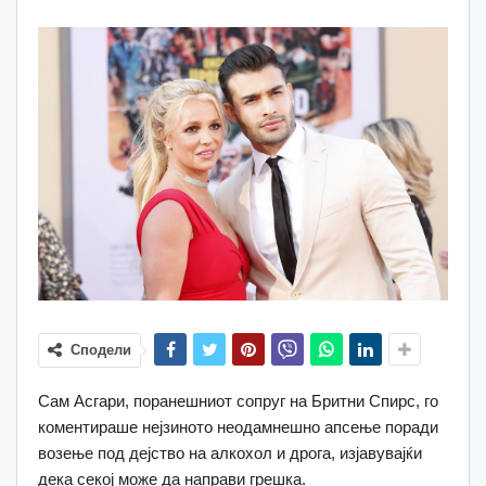
Сподели
Сам Асгари, поранешниот сопруг на Бритни Спирс, го
коментираше нејзиното неодамнешно апсење поради
возење под дејство на алкохол и дрога, изјавувајќи
дека секој може да направи грешка.