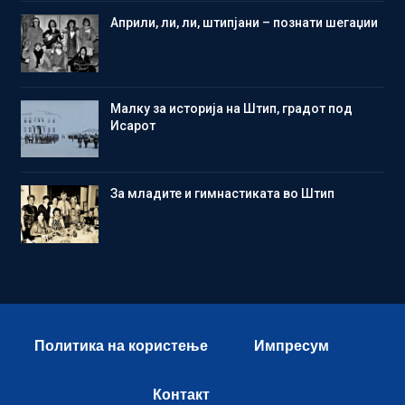
Aприли, ли, ли, штипјани – познати шегаџии
Малку за историја на Штип, градот под
Исарот
Зa младите и гимнастиката во Штип
Политика на користење
Импресум
Контакт