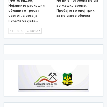
(Фото/Видео)
Не ви е потребна пегла
Нејзините раскошни
во жешко време:
облини го тресат
Пробајте го овој трик
светот, а сега ја
за пеглање облека
покажа својата…
ПТРЕТХ
СЛЕДНО