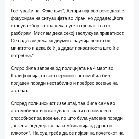
Гостувајќи на „Фокс њуз“, Асгари најпрво рече дека е
фокусиран на ситуацијата во Иран, но додаде: „Кога
станува збор за тоа дека луѓето грешат, тоа го
разбирам. Мислам дека секој заслужува приватност.
Се надевам дека медиумите научија нешто од
минатото и дека ќе ѝ ја дадат приватноста што ѝ е
потребна.“
Спирс била запрена од полицијата на 4 март во
Калифорнија, откако нејзиниот автомобил бил
пријавен поради нестабилно и пребрзо возење на
автопат.
Според полицискиот извештај, таа била сама во
автомобилот и покажувала знаци на намалена
способност за возење, по што била уапсена поради
„возење под дејство на комбинација од дрога и
алкохол“. На суд треба да се појави на почетокот на