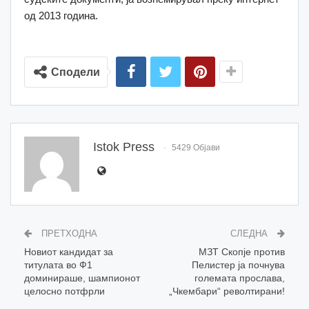
од 2013 година.
Сподели
Istok Press
5429 Објави
ПРЕТХОДНА
СЛЕДНА
Новиот кандидат за
МЗТ Скопје против
титулата во Ф1
Пелистер ја почнува
доминираше, шампионот
големата прослава,
целосно потфрли
„Чкембари“ револтирани!