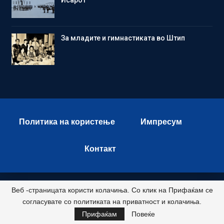
Исарот
Зa младите и гимнастиката во Штип
Политика на користење
Импресум
Контакт
Веб -страницата користи колачиња. Со клик на Прифаќам се
© 2026 - Istok Press. All Rights Reserved.
согласувате со политиката на приватност и колачиња.
Развиено и хостирано од
Прифаќам
Повеќе