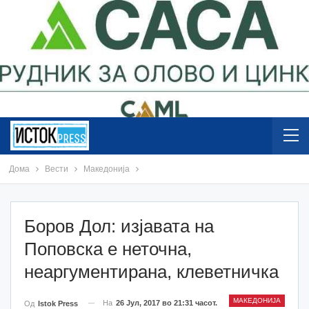
Дома
Вести
Македонија
Боров Дол: изјавата на
Поповска е неточна,
неаргументирана, клеветничка
МАКЕДОНИЈА
На
26 Јул, 2017 во 21:31 часот.
Од
Istok Press