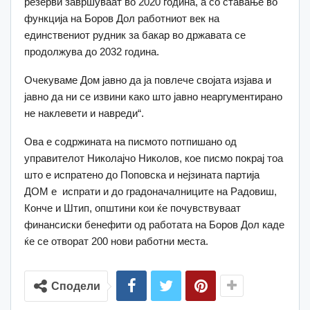
резерви завршуваат во 2020 година, а со ставање во
функција на Боров Дол работниот век на
единствениот рудник за бакар во државата се
продолжува до 2032 година.
Очекуваме Дом јавно да ја повлече својата изјава и
јавно да ни се извини како што јавно неаргументирано
не наклевети и навреди“.
Ова е содржината на писмото потпишано од
управителот Николајчо Николов, кое писмо покрај тоа
што е испратено до Поповска и нејзината партија
ДОМ е испрати и до градоначалниците на Радовиш,
Конче и Штип, општини кои ќе почувствуваат
финансиски бенефити од работата на Боров Дол каде
ќе се отворат 200 нови работни места.
Сподели