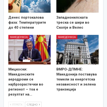
Денес портокалова
Западнонилската
фаза: Температурите
треска се шири во
до 40 степени
Скопје и Велес
МАКЕДОНИЈА
МАКЕДОНИЈА
Мицкоски:
ВМРО-ДПМНЕ:
Македонските
Македонија поставува
аеродроми се
темели за енергетска
најбрзорастечки во
независност и зелена
регионот – тоа е
транзиција
резултат на…
ПТРЕТХ
СЛЕДНО