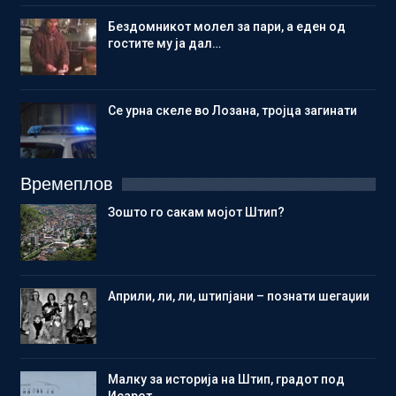
Бездомникот молел за пари, а еден од
гостите му ја дал…
Се урна скеле во Лозана, тројца загинати
Времеплов
Зошто го сакам мојот Штип?
Aприли, ли, ли, штипјани – познати шегаџии
Малку за историја на Штип, градот под