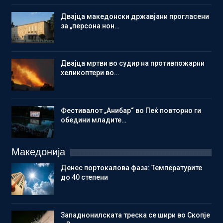
Двајца македонски државјани прогласени
за „персона нон…
Двајца мртви во судир на противпожарни
хеликоптери во…
Фестивалот „Анибар“ во Пеќ повторно ги
обедини младите…
Македонија
Денес портокалова фаза: Температурите
до 40 степени
Западнонилската треска се шири во Скопје