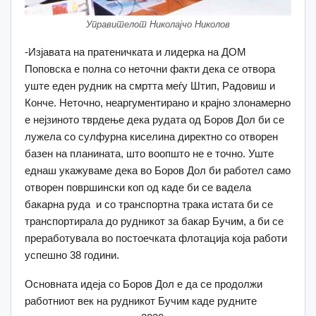
Управителот Николајчо Николов
-Изјавата на пратеничката и лидерка на ДОМ
Поповска е полна со неточни факти дека се отвора
уште еден рудник на смртта меѓу Штип, Радовиш и
Конче. Неточно, неаргументирано и крајно злонамерно
е нејзиното тврдење дека рудата од Боров Дол би се
лужела со сулфурна киселина директно со отворен
базен на планината, што воопшто не е точно. Уште
еднаш укажуваме дека во Боров Дол би работел само
отворен површински коп од каде би се вадела
бакарна руда и со транспортна трака истата би се
транспортирала до рудникот за бакар Бучим, а би се
преработувала во постоечката флотација која работи
успешно 38 години.
Основната идеја со Боров Дол е да се продолжи
работниот век на рудникот Бучим каде рудните