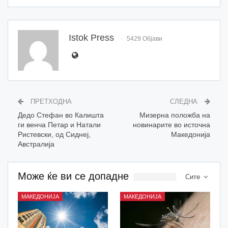
Istok Press
5429 Објави
ПРЕТХОДНА
СЛЕДНА
Дедо Стефан во Калишта
Мизерна положба на
ги венча Петар и Натали
новинарите во источна
Ристевски, од Сиднеј,
Македонија
Австралија
Може ќе ви се допадне
Сите
МАКЕДОНИЈА
МАКЕДОНИЈА