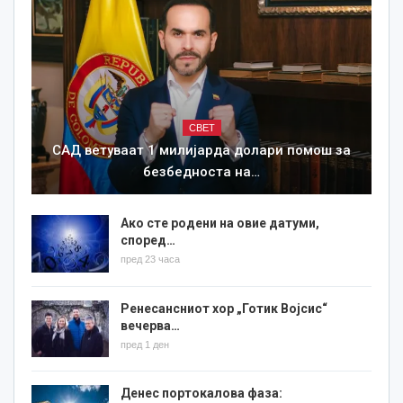
СВЕТ
САД ветуваат 1 милијарда долари помош за
безбедноста на…
Ако сте родени на овие датуми,
според…
пред 23 часа
Ренесансниот хор „Готик Војсис“
вечерва…
пред 1 ден
Денес портокалова фаза: