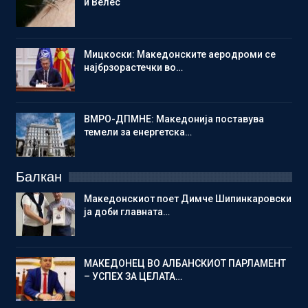
и Велес
Мицкоски: Македонските аеродроми се
најбрзорастечки во…
ВМРО-ДПМНЕ: Македонија поставува
темели за енергетска…
Балкан
Македонскиот поет Димче Шипинкаровски
ја доби главната…
МАКЕДОНЕЦ ВО АЛБАНСКИОТ ПАРЛАМЕНТ
– УСПЕХ ЗА ЦЕЛАТА…