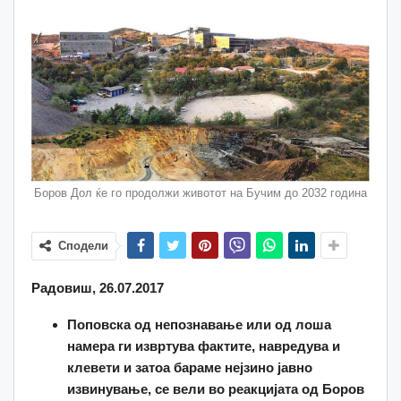
Боров Дол ќе го продолжи животот на Бучим до 2032 година
Сподели
Радовиш, 26.07.2017
Поповска од непознавање или од лоша
намера ги извртува фактите, навредува и
клевети и затоа бараме нејзино јавно
извинување, се вели во реакцијата од Боров