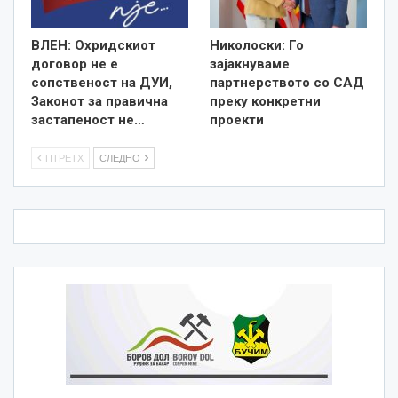
ВЛЕН: Охридскиот
Николоски: Го
договор не е
зајакнуваме
сопственост на ДУИ,
партнерството со САД
Законот за правична
преку конкретни
застапеност не…
проекти
ПТРЕТХ
СЛЕДНО