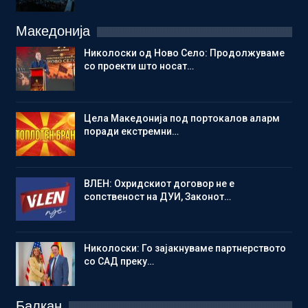
Македонија
Николоски од Ново Село: Продолжуваме
со проекти што носат…
Цела Македонија под портокалов аларм
поради екстремни…
ВЛЕН: Охридскиот договор не е
сопственост на ДУИ, Законот…
Николоски: Го зајакнуваме партнерството
со САД преку…
Балкан