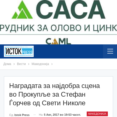
Дома
Вести
Македонија
Наградата за најдобра сцена
во Прокупље за Стефан
Ѓорчев од Свети Николе
МАКЕДОНИЈА
На
5 Авг, 2017 во 19:53 часот.
Од
Istok Press