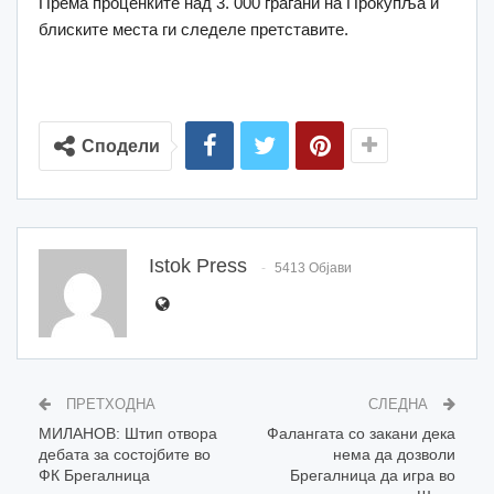
Према проценките над 3. 000 граѓани на Прокупља и
блиските места ги следеле претставите.
Сподели
Istok Press
5413 Објави
ПРЕТХОДНА
СЛЕДНА
MИЛАНОВ: Штип отвора
Фалангата со закани дека
дебата за состојбите во
нема да дозволи
ФК Брегалница
Брегалница да игра во