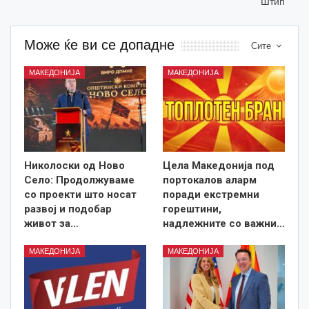
Штип
Може ќе ви се допадне
Сите
МАКЕДОНИЈА
МАКЕДОНИЈА
Николоски од Ново
Цела Македонија под
Село: Продолжуваме
портокалов аларм
со проекти што носат
поради екстремни
развој и подобар
горештини,
живот за…
надлежните со важни…
МАКЕДОНИЈА
МАКЕДОНИЈА