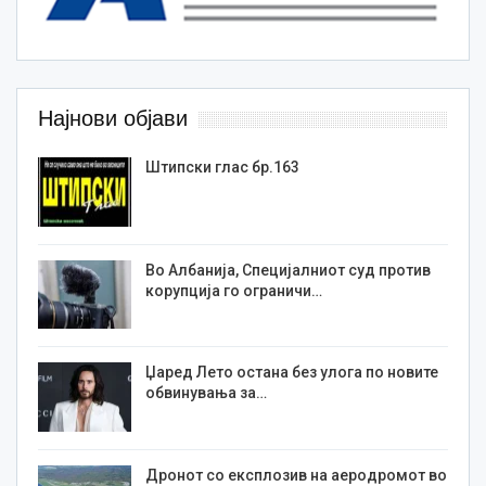
Најнови објави
Штипски глас бр.163
Во Албанија, Специјалниот суд против
корупција го ограничи…
Џаред Лето остана без улога по новите
обвинувања за…
Дронот со експлозив на аеродромот во