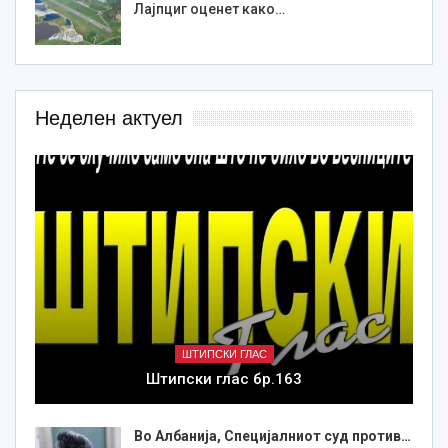
Лајпциг оценет како…
Неделен актуел
ШТИПСКИ ГЛАС
Штипски глас бр.163
Во Албанија, Специјалниот суд против…