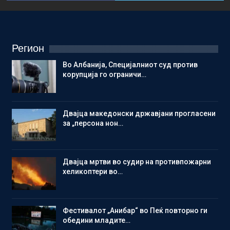
Регион
Во Албанија, Специјалниот суд против
корупција го ограничи…
Двајца македонски државјани прогласени
за „персона нон…
Двајца мртви во судир на противпожарни
хеликоптери во…
Фестивалот „Анибар“ во Пеќ повторно ги
обедини младите…