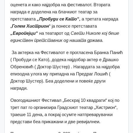
оценета и како најдобра на фестивалот. Втората
награда е доделена на блачкиот театар за
претставата
„Пробуди се Като“
,
а третата награда
„
Голем Хистрион
“ ја понесе претставата
„Европејци“
на театарот од
Свети Николе кој беше
единствен претставник од нашата држава.
За актерка на Фестивалот е прогласена Бранка Панић
( Пробуди се Като), додека најдобар актер е Драшко
Обреновић ( Доктор Шустер) . Нагардата за најдобра
епизодна улога му припадна на Предраг Лошић (
Доктор Шустер). Беа доделени и повеќе други
награди.
Овогодишниот Фестивал „Бескрај 10 квадрати“ кој по
трет пат го организира Градскиот театар „Хистрион“,
траеше 11 дена, а покрај осумте натпреварувачки
представи беа прикажани и две ревијалнеи.