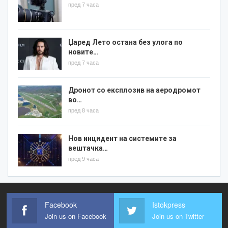
пред 7 часа
Џаред Лето остана без улога по
новите…
пред 7 часа
Дронот со експлозив на аеродромот
во…
пред 8 часа
Нов инцидент на системите за
вештачка…
пред 9 часа
Facebook
Istokpress
Join us on Facebook
Join us on Twitter