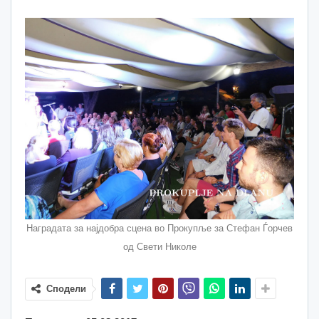
Наградата за најдобра сцена во Прокупље за Стефан Ѓорчев
од Свети Николе
Сподели