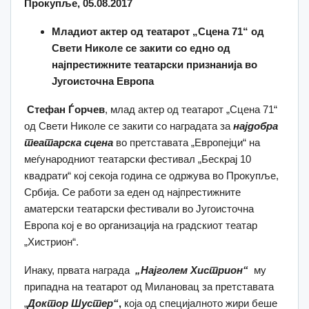
Прокупље, 05.08.2017
Младиот актер од театарот „Сцена 71“ од
Свети Николе се закити со едно од
најпрестижните театарски признанија во
Југоисточна Европа
Стефан Ѓорчев
, млад актер од театарот „Сцена 71“
од Свети Николе се закити со наградата за
најдобра
театарска сцена
во претставaта „Европејци“ на
меѓународниот театарски фестивaл „Бескрај 10
квадрати“ кој секоја година се одржува во Прокупље,
Србија. Се работи за едeн од најпрестижните
аматерски театарски фестивали во Југоисточна
Европа кој е во организација на градскиот театар
„Хистрион“.
Инаку, првата награда
„Најголем Хистрион“
му
припадна на театарот од Милановац за претставата
„
Доктор Шустер“
,
која од специјалното жири беше