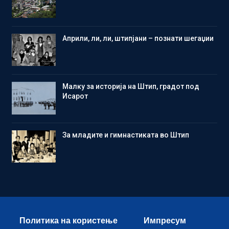
Aприли, ли, ли, штипјани – познати шегаџии
Малку за историја на Штип, градот под
Исарот
Зa младите и гимнастиката во Штип
Политика на користење
Импресум