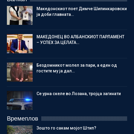
Македонскиот поет Димче Шипинкаровски
ја доби главната…
МАКЕДОНЕЦ ВО АЛБАНСКИОТ ПАРЛАМЕНТ
– УСПЕХ ЗА ЦЕЛАТА…
Бездомникот молел за пари, а еден од
гостите му ја дал…
Се урна скеле во Лозана, тројца загинати
Времеплов
Зошто го сакам мојот Штип?