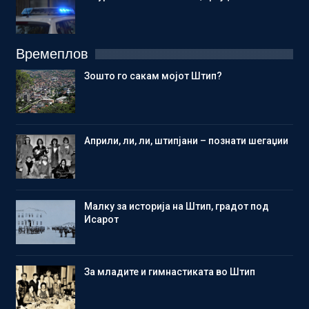
Времеплов
Зошто го сакам мојот Штип?
Aприли, ли, ли, штипјани – познати шегаџии
Малку за историја на Штип, градот под
Исарот
Зa младите и гимнастиката во Штип