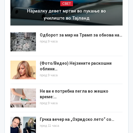
СВЕТ
Најмалку девет мртви во пукање во
училиште во Тајланд
Одборот за мир на Трамп за обнова на…
пред 9 часа
(Фото/Видео) Нејзините раскошни
облини…
пред 9 часа
Не ви е потребна пегла во жешко
време:…
пред 9 часа
Грчка вечер на „Охридско лето“ со…
пред 11 часа