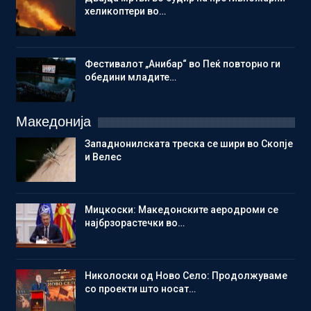
хеликоптери во…
Фестивалот „Анибар“ во Пеќ повторно ги
обедини младите…
Македонија
Западнонилската треска се шири во Скопје
и Велес
Мицкоски: Македонските аеродроми се
најбрзорастечки во…
Николоски од Ново Село: Продолжуваме
со проекти што носат…