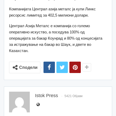
Компанијата Централ азија металс ја купи Линкс
ресорсис лимитед за 402,5 милиони долари.
Централ Азија Металс е компанија со големо
оперативно искуство, а поседува 100% од
операцијата за бакар Коунрад и 80% од концесијата
за истражување на бакар во Шаук, и двете во
Казахстан.
Сподели
Istok Press
5421 Објави