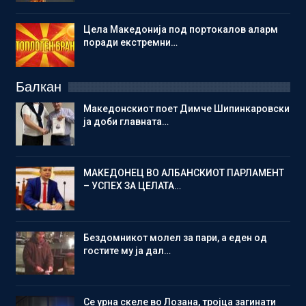
Цела Македонија под портокалов аларм
поради екстремни…
Балкан
Македонскиот поет Димче Шипинкаровски
ја доби главната…
МАКЕДОНЕЦ ВО АЛБАНСКИОТ ПАРЛАМЕНТ
– УСПЕХ ЗА ЦЕЛАТА…
Бездомникот молел за пари, а еден од
гостите му ја дал…
Се урна скеле во Лозана, тројца загинати