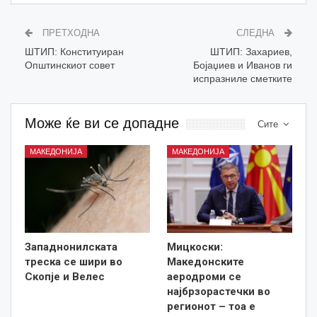
ПРЕТХОДНА
СЛЕДНА
ШТИП: Конституиран
ШТИП: Захариев,
Општинскиот совет
Бојаџиев и Иванов ги
испразниле сметките
Може ќе ви се допадне
Сите
МАКЕДОНИЈА
МАКЕДОНИЈА
Западнонилската
Мицкоски:
треска се шири во
Македонските
Скопје и Велес
аеродроми се
најбрзорастечки во
регионот – тоа е