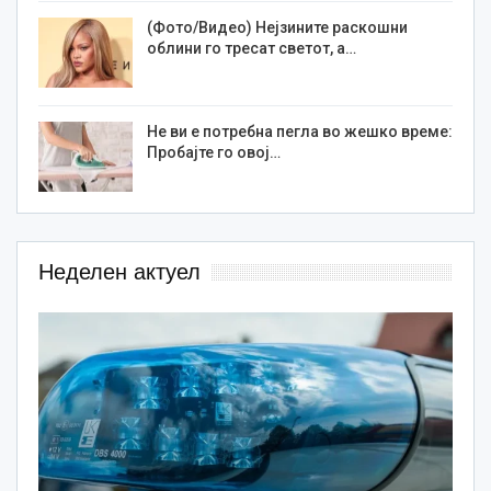
(Фото/Видео) Нејзините раскошни
облини го тресат светот, а…
Не ви е потребна пегла во жешко време:
Пробајте го овој…
Неделен актуел