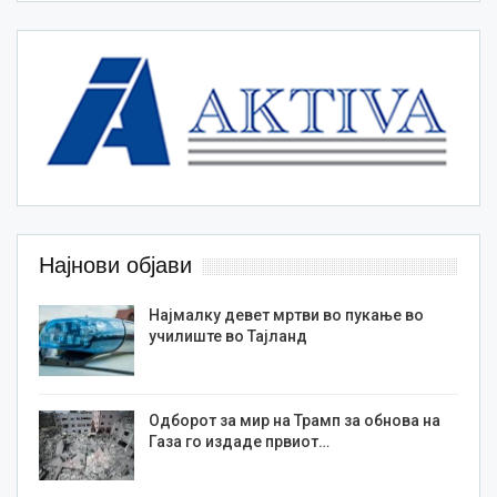
Најнови објави
Најмалку девет мртви во пукање во
училиште во Тајланд
Одборот за мир на Трамп за обнова на
Газа го издаде првиот…