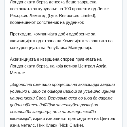
Лондонската берза денеска беше завршена
постапката за купување на 100 проценти од Линкс
Ресорсис Лимитед (Lynx Resources Limited),
поранешниот сопственик на рудникот.
Претходно, компанијата доби одобрение за
аквизицијата од страна на Комисијата за заштита на
конкуренцијата на Република Македонија.
Аквизицијата е извршена според правилата на
Лондонската берза, на која котира Централ Азија
Металс.
„
Задоволни сме што процесот на аквизиција заврши
успешно и што се отвора патот за успешно иднина
на рудникот Саса. Веруваме дека со тоа ќе дадеме
дополнителен поттик за севкупен развој на
локалната заедница, но и на македонската
економија
“, изјави извршниот претседател на Централ
азија металс, Ник Кларк (Nick Clarke).