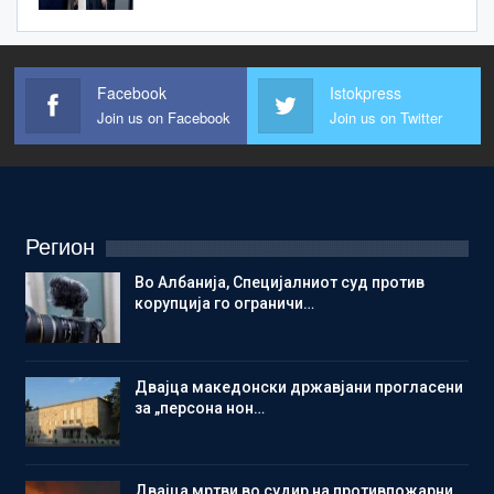
Facebook
Istokpress
Join us on Facebook
Join us on Twitter
Регион
Во Албанија, Специјалниот суд против
корупција го ограничи…
Двајца македонски државјани прогласени
за „персона нон…
Двајца мртви во судир на противпожарни