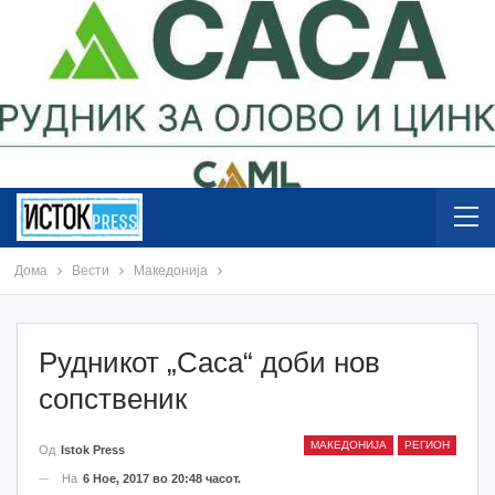
Дома
Вести
Македонија
Рудникот „Саса“ доби нов
сопственик
МАКЕДОНИЈА
РЕГИОН
Од
Istok Press
На
6 Ное, 2017 во 20:48 часот.