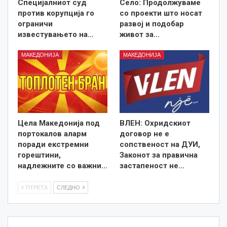
Специјалниот суд
Село: Продолжуваме
против корупција го
со проекти што носат
ограничи
развој и подобар
известувањето на…
живот за…
МАКЕДОНИЈА
МАКЕДОНИЈА
Цела Македонија под
ВЛЕН: Охридскиот
портокалов аларм
договор не е
поради екстремни
сопственост на ДУИ,
горештини,
Законот за правична
надлежните со важни…
застапеност не…
ПТРЕТХ
СЛЕДНО