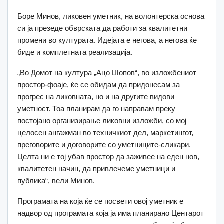
Боре Минов, ликовен уметник, на волонтерска основа
си ја презеде обврската да работи за квалитетни
промени во културата. Идејата е негова, а негова ќе
биде и комплетната реализација.
„Во Домот на култура „Ацо Шопов“, во изложбениот
простор-фоаје, ќе се обидам да придонесам за
прогрес на ликовната, но и на другите видови
уметност. Тоа планирам да го направам преку
постојано организирање ликовни изложби, со мој
целосен ангажман во техничкиот дел, маркетингот,
преговорите и договорите со уметниците-сликари.
Целта ни е тој убав простор да заживее на еден нов,
квалитетен начин, да привлечеме уметници и
публика“, вели Минов.
Програмата на која ќе се посвети овој уметник е
надвор од програмата која ја има планирано Центарот