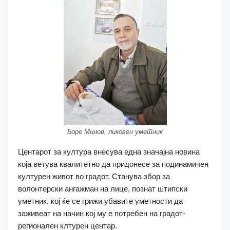
Боре Минов, ликовен уметник
Центарот за култура внесува една значајна новина
која ветува квалитетно да придонесе за подинамичен
културен живот во градот. Станува збор за
волонтерски ангажман на лице, познат штипски
уметник, кој ќе се грижи убавите уметности да
заживеат на начин кој му е потребен на градот-
регионален клтурен центар.