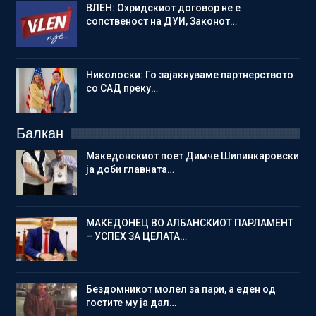
ВЛЕН: Охридскиот договор не е
сопственост на ДУИ, Законот…
Николоски: Го зајакнуваме партнерството
со САД преку…
Балкан
Македонскиот поет Димче Шипинкаровски
ја доби главната…
МАКЕДОНЕЦ ВО АЛБАНСКИОТ ПАРЛАМЕНТ
– УСПЕХ ЗА ЦЕЛАТА…
Бездомникот молел за пари, а еден од
гостите му ја дал…