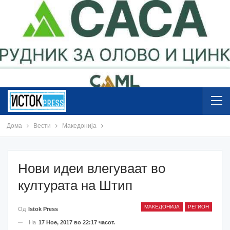
Дома
Вести
Македонија
Нови идеи влегуваат во
културата на Штип
МАКЕДОНИЈА
РЕГИОН
Од
Istok Press
На
17 Ное, 2017 во 22:17 часот.