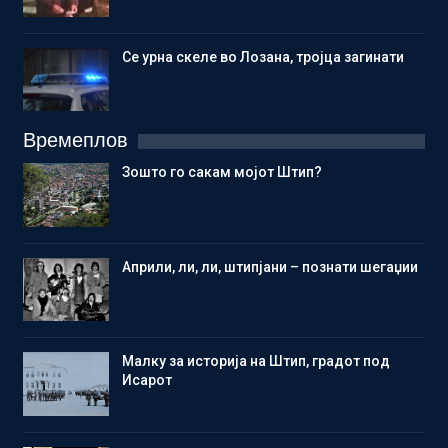
Се урна скеле во Лозана, тројца загинати
Времеплов
Зошто го сакам мојот Штип?
Aприли, ли, ли, штипјани – познати шегаџии
Малку за историја на Штип, градот под
Исарот