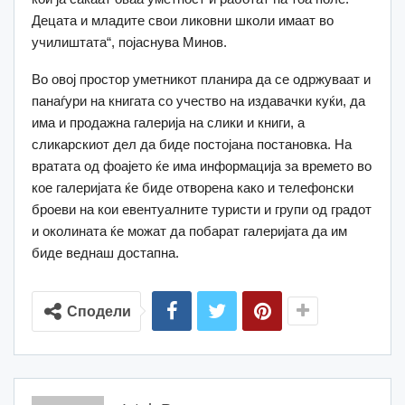
Децата и младите свои ликовни школи имаат во
училиштата“, појаснува Минов.
Во овој простор уметникот планира да се одржуваат и
панаѓури на книгата со учество на издавачки куќи, да
има и продажна галерија на слики и книги, а
сликарскиот дел да биде постојана постановка. На
вратата од фоајето ќе има информација за времето во
кое галеријата ќе биде отворена како и телефонски
броеви на кои евентуалните туристи и групи од градот
и околината ќе можат да побарат галеријата да им
биде веднаш достапна.
Сподели