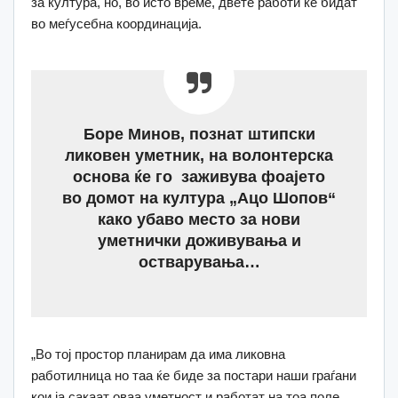
за култура, но, во исто време, двете работи ќе бидат
во меѓусебна координација.
Боре Минов, познат штипски
ликовен уметник, на волонтерска
основа ќе го заживува фоајето
во домот на култура „Ацо Шопов“
како убаво место за нови
уметнички доживувања и
остварувања…
„Во тој простор планирам да има ликовна
работилница но таа ќе биде за постари наши граѓани
кои ја сакаат оваа уметност и работат на тоа поле.