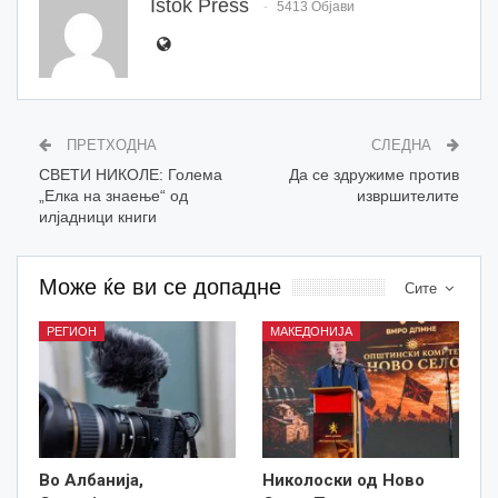
Istok Press
5413 Објави
ПРЕТХОДНА
СЛЕДНА
СВЕТИ НИКОЛЕ: Голема
Да се здружиме против
„Елка на знаење“ од
извршителите
илјадници книги
Може ќе ви се допадне
Сите
РЕГИОН
МАКЕДОНИЈА
Во Албанија,
Николоски од Ново