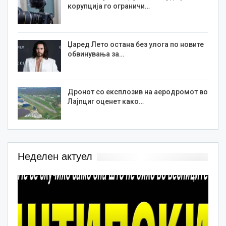
корупција го ограничи…
Џаред Лето остана без улога по новите
обвинувања за…
Дронот со експлозив на аеродромот во
Лајпциг оценет како…
Неделен актуел