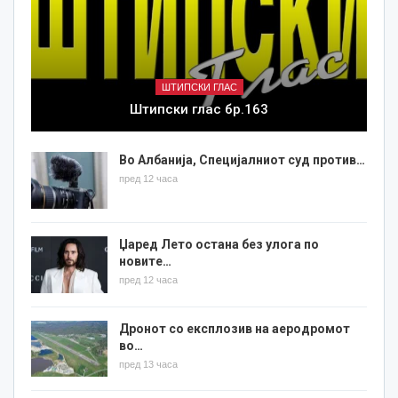
ШТИПСКИ ГЛАС
Штипски глас бр.163
Во Албанија, Специјалниот суд против…
пред 12 часа
Џаред Лето остана без улога по
новите…
пред 12 часа
Дронот со експлозив на аеродромот
во…
пред 13 часа