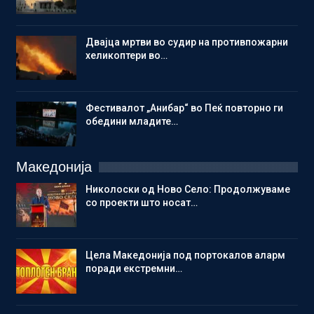
Двајца мртви во судир на противпожарни
хеликоптери во…
Фестивалот „Анибар“ во Пеќ повторно ги
обедини младите…
Македонија
Николоски од Ново Село: Продолжуваме
со проекти што носат…
Цела Македонија под портокалов аларм
поради екстремни…