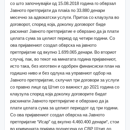
со што започнувајќи од 15.08.2018 година го обврзал
Јавното претпријати да плаќа по 33.880 денари
месечно за адвокатски услуги. Притоа со клаузула во
договорот, според која, доколку договорот биде
раскинат Јавното претпријатие е обврзано да ја плати
целата сума за целиот период од четири години. Со
ова пријавениот создал обврска на јавното
претпријатие од вкупно 1.699.065 денари. Во вториот
случај, пак, во текот на минатата година пријавениот,
исто така, без изготвен и одобрен финансиски план на
годишно ниво и без одлука на управниот одбор на
Јавното претпријатие, склучил три договори за услуги
со правно лице од Штип со важност до 2021 година со
клаузула според која доколку договорите бидат
раскинати Јавното претпријатие е обврзано да ја
плати целата сума за целиот периодот од три години.
Со ова пријавениот создал обврска на Јавното
претпријатие “Исар” од вкупно 4.460.400 денари“, стои
во кривичната пријава поднесена од СВР Штип до