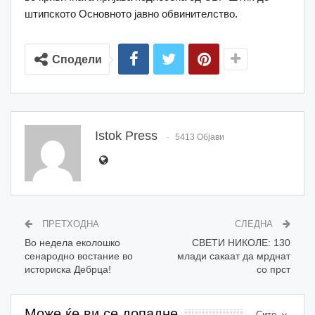
штипското Основното јавно обвинителство.
Сподели
Istok Press
5413 Објави
ПРЕТХОДНА
СЛЕДНА
Во недела еколошко
СВЕТИ НИКОЛЕ: 130
сенародно востание во
млади сакаат да мрднат
историска Дебрца!
со прст
Може ќе ви се допадне
Сите