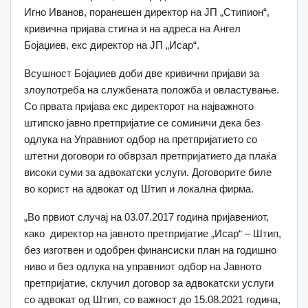
Игно Иванов, поранешен директор на ЈП „Стипион“,
кривична пријава стигна и на адреса на Ангел
Бојаџиев, екс директор на ЈП „Исар“.
Всушност Бојаџиев доби две кривични пријави за
злоупотреба на службената положба и овластување.
Со првата пријава екс директорот на најважното
штипско јавно претпријатие се соминичи дека без
одлука на Управниот одбор на претпријатието со
штетни договори го обврзал претпријатието да плаќа
високи суми за адвокатски услуги. Договорите биле
во корист на адвокат од Штип и локална фирма.
„Во првиот случај на 03.07.2017 година пријавениот,
како директор на јавното претпријатие „Исар“ – Штип,
без изготвен и одобрен финансиски план на годишно
ниво и без одлука на управниот одбор на Јавното
претпријатие, склучил договор за адвокатски услуги
со адвокат од Штип, со важност до 15.08.2021 година,