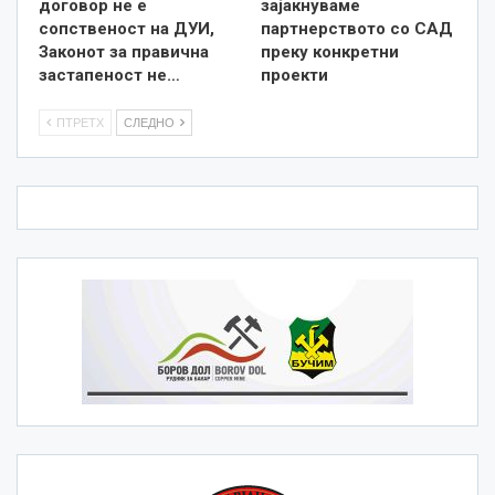
договор не е
зајакнуваме
сопственост на ДУИ,
партнерството со САД
Законот за правична
преку конкретни
застапеност не…
проекти
ПТРЕТХ
СЛЕДНО