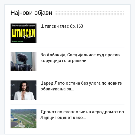
Најнови објави
Штипски глас бр.163
Во Албанија, Специјалниот суд против
корупција го ограничи…
Џаред Лето остана без улога по новите
обвинувања за…
Дронот со експлозив на аеродромот во
Лајпциг оценет како…