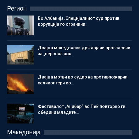
Регион
Во Албанија, Специјалниот суд против
корупција го ограничи…
Двајца македонски државјани прогласени
за „персона нон…
Двајца мртви во судир на противпожарни
хеликоптери во…
Фестивалот „Анибар“ во Пеќ повторно ги
обедини младите…
Македонија