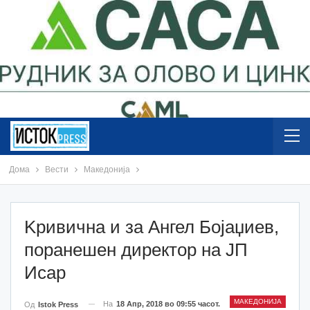
Дома
Вести
Македонија
Kривична и за Ангел Бојаџиев,
поранешен директор на ЈП
Исар
МАКЕДОНИЈА
На
18 Апр, 2018 во 09:55 часот.
Од
Istok Press