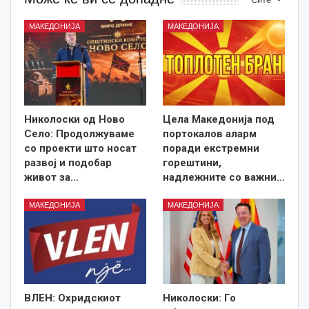
МАКЕДОНИЈА
МАКЕДОНИЈА
Николоски од Ново
Цела Македонија под
Село: Продолжуваме
портокалов аларм
со проекти што носат
поради екстремни
развој и подобар
горештини,
живот за…
надлежните со важни…
МАКЕДОНИЈА
МАКЕДОНИЈА
ВЛЕН: Охридскиот
Николоски: Го