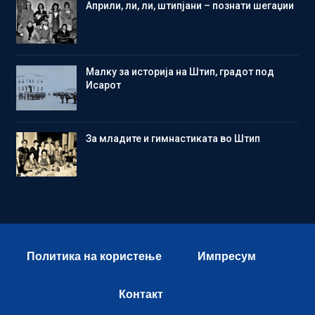
Aприли, ли, ли, штипјани – познати шегаџии
Малку за историја на Штип, градот под
Исарот
Зa младите и гимнастиката во Штип
Политика на користење
Импресум
Контакт