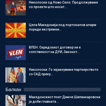
Николоски од Ново Село: Продолжуваме
со проекти што носат…
Цела Македонија под портокалов аларм
поради екстремни…
ВЛЕН: Охридскиот договор не е
сопственост на ДУИ, Законот…
Николоски: Го зајакнуваме партнерството
со САД преку…
Балкан
Македонскиот поет Димче Шипинкаровски
ја доби главната…