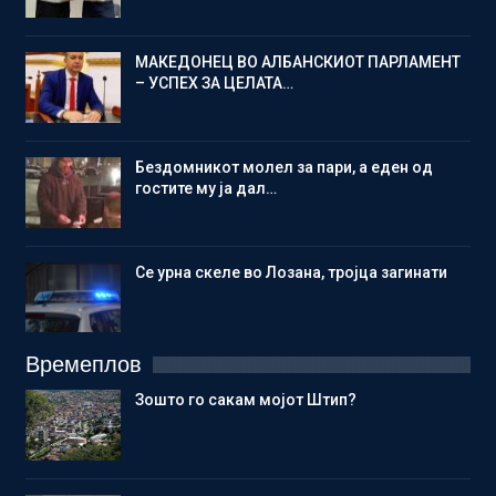
МАКЕДОНЕЦ ВО АЛБАНСКИОТ ПАРЛАМЕНТ
– УСПЕХ ЗА ЦЕЛАТА…
Бездомникот молел за пари, а еден од
гостите му ја дал…
Се урна скеле во Лозана, тројца загинати
Времеплов
Зошто го сакам мојот Штип?