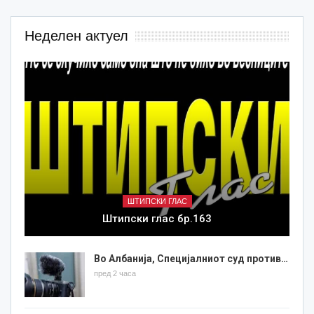
Неделен актуел
ШТИПСКИ ГЛАС
Штипски глас бр.163
Во Албанија, Специјалниот суд против…
пред 2 часа