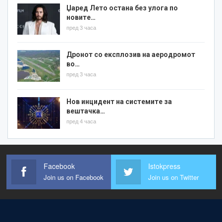
Џаред Лето остана без улога по
новите…
пред 3 часа
Дронот со експлозив на аеродромот
во…
пред 3 часа
Нов инцидент на системите за
вештачка…
пред 4 часа
Facebook
Istokpress
Join us on Facebook
Join us on Twitter