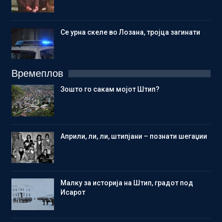
Се урна скеле во Лозана, тројца загинати
Времеплов
Зошто го сакам мојот Штип?
Aприли, ли, ли, штипјани – познати шегаџии
Малку за историја на Штип, градот под
Исарот