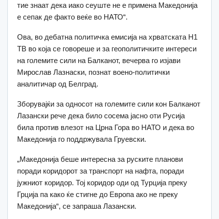
тие знаат дека иако сеуште не е примена Македонија
е сепак де факто веќе во НАТО“.
Ова, во дебатна политичка емисија на хрватската Н1
ТВ во која се говореше и за геополитичките интереси
на големите сили на Балканот, вечерва го изјави
Мирослав Лазнаски, познат воено-политички
аналитичар од Белград.
Зборувајќи за односот на големите сили кон Балканот
Лазански рече дека било сосема јасно оти Русија
била против влезот на Црна Гора во НАТО и дека во
Македонија го поддржувала Груевски.
„Македонија беше интересна за руските планови
поради коридорот за транспорт на нафта, поради
јужниот коридор. Тој коридор оди од Турција преку
Грција па како ќе стигне до Европа ако не преку
Македонија“, се запраша Лазански.