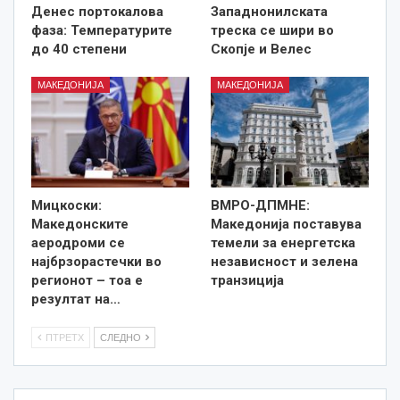
Денес портокалова
Западнонилската
фаза: Температурите
треска се шири во
до 40 степени
Скопје и Велес
МАКЕДОНИЈА
МАКЕДОНИЈА
Мицкоски:
ВМРО-ДПМНЕ:
Македонските
Македонија поставува
аеродроми се
темели за енергетска
најбрзорастечки во
независност и зелена
регионот – тоа е
транзиција
резултат на…
ПТРЕТХ
СЛЕДНО