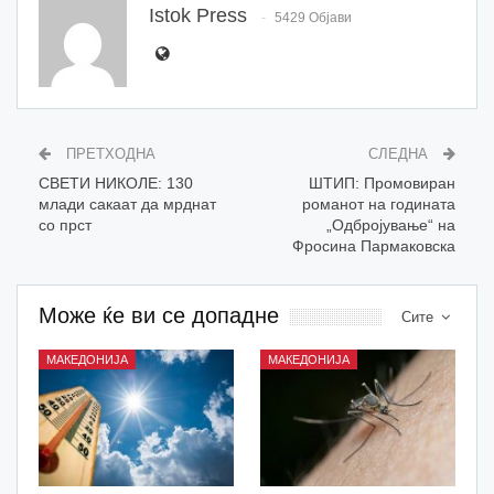
Istok Press
5429 Објави
ПРЕТХОДНА
СЛЕДНА
СВЕТИ НИКОЛЕ: 130
ШТИП: Промовиран
млади сакаат да мрднат
романот на годината
со прст
„Одбројување“ на
Фросина Пармаковска
Може ќе ви се допадне
Сите
МАКЕДОНИЈА
МАКЕДОНИЈА