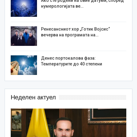
Ако сте родени на овие датуми, според
нумерологијата ве…
Ренесансниот хор „Готик Војсис“
вечерва на програмата на…
Денес портокалова фаза:
Температурите до 40 степени
Неделен актуел