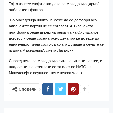
Тој го изнесе својот став дека во Македонија „дрма“
албанскиот фактор.
„Во Македонија ништо не може да се договори ако
албанските партии не се согласат. А Тиранската
платформа беше директна ревизија на Охридскиот
договор и беше сосема јасно дека таа ќе доведе до
една невралгична состојба која ја дрмаше и сеуште ќе
ја дрма Македонија“, смета Лазански.
Според него, во Македонија сите политички партии, и
владеачки и опозициски се за влез во НАТО, и
Македонија е всушност веќе негова членк.
Сподели