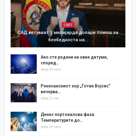
СВЕТ
САД ветуваат 1 милијарда долари помош за
безбедноста на…
Ако сте родени на овие датуми,
според…
пред 20 часа
Ренесансниот хор „Готик Војсис“
вечерва…
пред 21 час
Денес портокалова фаза:
Температурите до…
пред 24 часа