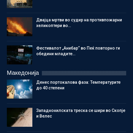
Двајца мртви во судир на противпожарни
хеликоптери во…
Фестивалот „Анибар“ во Пеќ повторно ги
обедини младите…
Македонија
Денес портокалова фаза: Температурите
до 40 степени
Западнонилската треска се шири во Скопје
и Велес