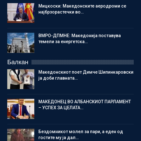
Мицкоски: Македонските аеродроми се
најбрзорастечки во…
ВМРО-ДПМНЕ: Македонија поставува
темели за енергетска…
Балкан
Македонскиот поет Димче Шипинкаровски
ја доби главната…
МАКЕДОНЕЦ ВО АЛБАНСКИОТ ПАРЛАМЕНТ
– УСПЕХ ЗА ЦЕЛАТА…
Бездомникот молел за пари, а еден од
гостите му ја дал…