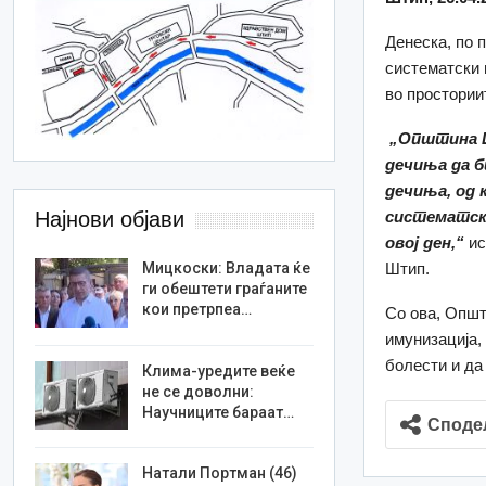
Денеска, по 
систематски 
во простории
„Општина Ш
дечиња да б
дечиња, од 
систематски
Најнови објави
овој ден,“
ис
Штип.
Мицкоски: Владата ќе
ги обештети граѓаните
кои претрпеа…
Со ова, Општ
имунизација,
болести и да
Клима-уредите веќе
не се доволни:
Научниците бараат…
Споде
Натали Портман (46)