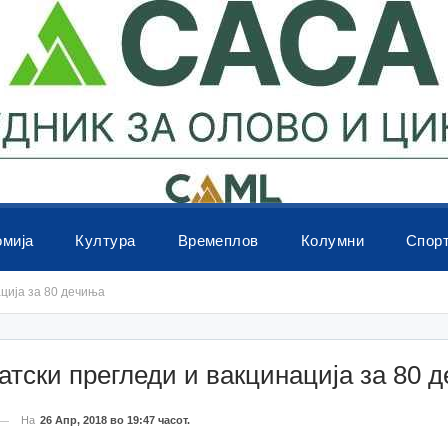
омија
Култура
Времеплов
Колумни
Спор
ција за 80 дечиња
тски прегледи и вакцинација за 80 
На
26 Апр, 2018 во 19:47 часот.