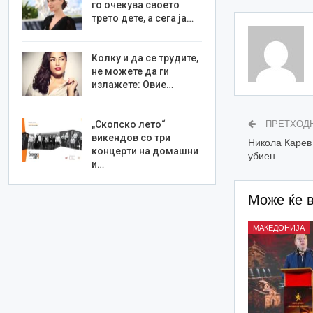
го очекува своето
трето дете, а сега ја…
Колку и да се трудите,
не можете да ги
излажете: Овие…
„Скопско лето“
ПРЕТХОД
викендов со три
Никола Карев 
концерти на домашни
убиен
и…
Може ќе 
МАКЕДОНИЈА