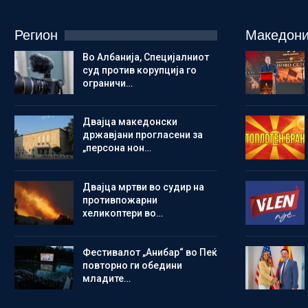
Регион
Македони
Во Албанија, Специјалниот
суд против корупција го
ограничи…
Двајца македонски
државјани прогласени за
„персона нон…
Двајца мртви во судир на
противпожарни
хеликоптери во…
Фестивалот „Анибар“ во Пеќ
повторно ги обедини
младите…