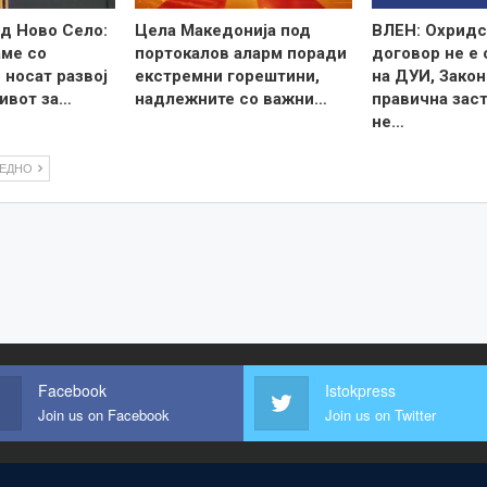
д Ново Село:
Цела Македонија под
ВЛЕН: Охридс
ме со
портокалов аларм поради
договор не е
 носат развој
екстремни горештини,
на ДУИ, Закон
ивот за…
надлежните со важни…
правична зас
не…
ЛЕДНО
Facebook
Istokpress
Join us on Facebook
Join us on Twitter