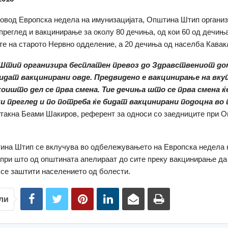
повод Европска недела на имунизацијата, Општина Штип органи
преглед и вакцинирање за околу 80 дечиња, од кои 60 од дечињ
те на старото Нервно одделение, а 20 дечиња од населба Кавакл
тип организира бесплатен превоз до Здравствениот дом
идат вакцинирани овде. Предвидено е вакцинирање на вку
коишто дел се прва смена. Тие дечиња што се прва смена ќ
 преглед и по потреба ќе бидат вакцинирани подоцна во
такна Беами Шакиров, референт за односи со заедниците при 
ина Штип се вклучува во одбележувањето на Европска недела 
 при што од општината апелираат до сите преку вакцинирање да
 се заштити населението од болести.
ли