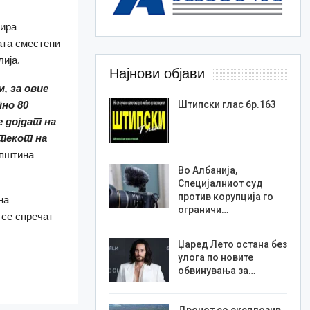
зира
ата сместени
ија.
Најнови објави
, за овие
пно 80
Штипски глас бр.163
е дојдат на
 текот на
Општина
Во Албанија,
Специјалниот суд
против корупција го
на
ограничи…
 се спречат
Џаред Лето остана без
улога по новите
обвинувања за…
Дронот со експлозив