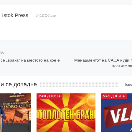
Istok Press
5413 Објави
НА
се „враќа“ на местото на кое е
Менаџментот на САСА нуди 
платите з
ви се допадне
Пове
МАКЕДОНИЈА
МАКЕДОНИЈА