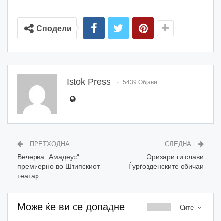
Сподели
Istok Press
5439 Објави
ПРЕТХОДНА
СЛЕДНА
Вечерва „Амадеус“
Оризари ги слави
премиерно во Штипскиот
Ѓурѓовденските обичаи
театар
Може ќе ви се допадне
Сите