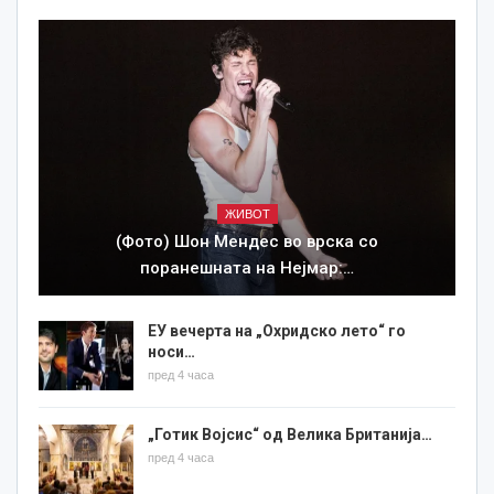
ЖИВОТ
(Фото) Шон Мендес во врска со
поранешната на Нејмар:…
ЕУ вечерта на „Охридско лето“ го
носи…
пред 4 часа
„Готик Војсис“ од Велика Британија…
пред 4 часа