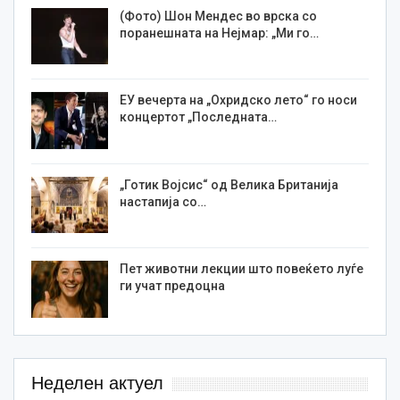
(Фото) Шон Мендес во врска со
поранешната на Нејмар: „Ми го…
ЕУ вечерта на „Охридско лето“ го носи
концертот „Последната…
„Готик Војсис“ од Велика Британија
настапија со…
Пет животни лекции што повеќето луѓе
ги учат предоцна
Неделен актуел