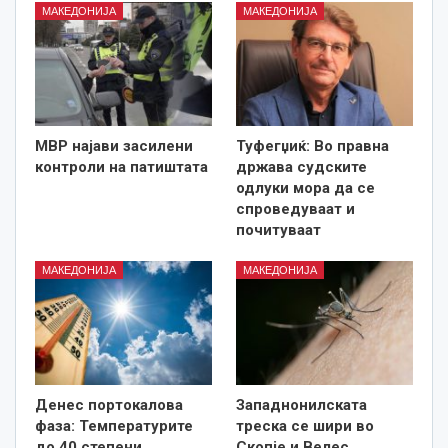
МАКЕДОНИЈА
МАКЕДОНИЈА
МВР најави засилени
Туфегџиќ: Во правна
контроли на патиштата
држава судските
одлуки мора да се
спроведуваат и
почитуваат
МАКЕДОНИЈА
МАКЕДОНИЈА
Денес портокалова
Западнонилската
фаза: Температурите
треска се шири во
до 40 степени
Скопје и Велес