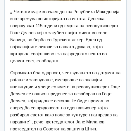
„
Четврти мај е значаен ден за Република Македонија
и се врежува во историјата на истата. Денеска
навршуваат 115 години од смртта на револуционерот
Гоце Делчев кој го загубил својот живот во село
Баница, во борба со Турскиот аскер. Еден од
најзначајните ликови за нашата држава, кој го
жртвувал својот живот за највредното нешто во
целиот свет, слободата.
Огромната благодарност, чествувањето на датумот на
раѓање и загинување, именување на значајни
институции и улици со името на револуционерот Гоце
Делчев се нашиот придонес за незаборав на Гоце
Делчев, кој придонес секогаш ќе биде премал во
споредба со придонесот на еден визионер кој го
разбирал светот како поле за културен натпревар на
народите“ , рече претседателот Јане Миланов,
претседател на Советот на општина Штип.