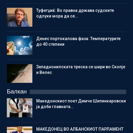
Туфегџиќ: Во правна држава судските
одлуки мора да се…
Денес портокалова фаза: Температурите
до 40 степени
Западнонилската треска се шири во Скопје
и Велес
Балкан
Македонскиот поет Димче Шипинкаровски
ја доби главната…
МАКЕДОНЕЦ ВО АЛБАНСКИОТ ПАРЛАМЕНТ