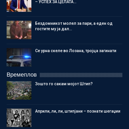
– УСПЕХ ЗА ЦЕЛАТА…
Бездомникот молел за пари, а еден од
гостите му ја дал…
Се урна скеле во Лозана, тројца загинати
Времеплов
Зошто го сакам мојот Штип?
Aприли, ли, ли, штипјани – познати шегаџии