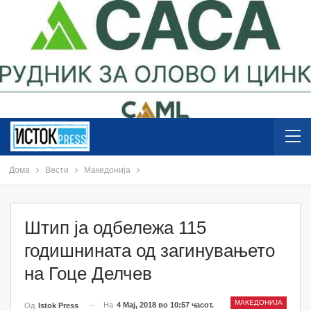
Дома
Вести
Македонија
Штип ја одбележа 115
годишнината од загинувањето
на Гоце Делчев
МАКЕДОНИЈА
На
4 Мај, 2018 во 10:57 часот.
Од
Istok Press