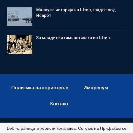
Малку за историја на Штип, градот под
Исарот
Зa младите и гимнастиката во Штип
Политика на користење
Импресум
Контакт
Веб -страницата користи колачиња. Со клик на Прифаќам се
© 2026 - Istok Press. All Rights Reserved.