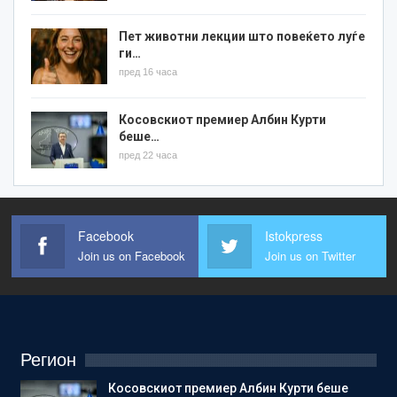
Пет животни лекции што повеќето луѓе
ги…
пред 16 часа
Косовскиот премиер Албин Курти
беше…
пред 22 часа
Facebook
Istokpress
Join us on Facebook
Join us on Twitter
Регион
Косовскиот премиер Албин Курти беше