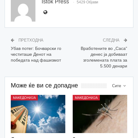
Istok Press
5429 Објави
ПРЕТХОДНА
СЛЕДНА
Убав потег: Бочварски го
Вработените во „Саса“
честиташе Денот на
денес ја добиваат
победата над фашизмот
зголемената плата за
5.500 денари
Може ќе ви се допадне
Сите
МАКЕДОНИЈА
МАКЕДОНИЈА