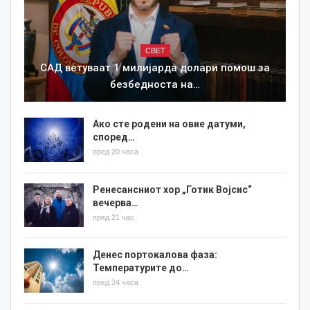
СВЕТ
САД ветуваат 1 милијарда долари помош за
безбедноста на…
Ако сте родени на овие датуми,
според…
пред 20 часа
Ренесансниот хор „Готик Војсис“
вечерва…
пред 21 час
Денес портокалова фаза:
Температурите до…
пред 24 часа