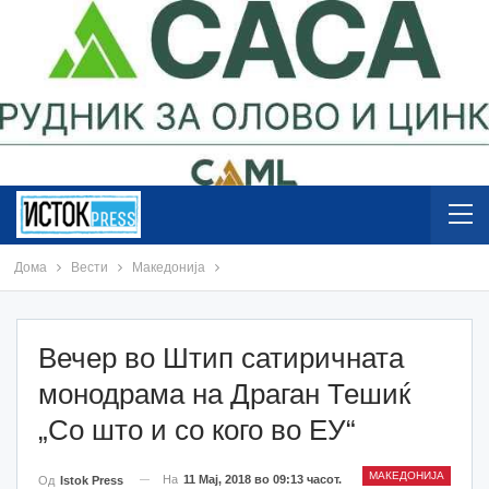
Дома
Вести
Македонија
Вечер во Штип сатиричната
монодрама на Драган Тешиќ
„Со што и со кого во ЕУ“
МАКЕДОНИЈА
На
11 Мај, 2018 во 09:13 часот.
Од
Istok Press