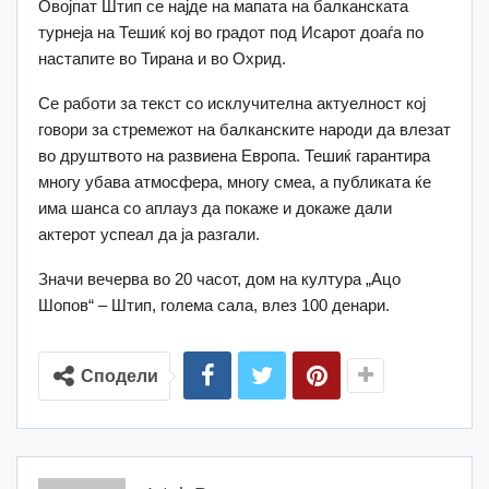
Овојпат Штип се најде на мапата на балканската
турнеја на Тешиќ кој во градот под Исарот доаѓа по
настапите во Тирана и во Охрид.
Се работи за текст со исклучителна актуелност кој
говори за стремежот на балканските народи да влезат
во друштвото на развиена Европа. Тешиќ гарантира
многу убава атмосфера, многу смеа, а публиката ќе
има шанса со аплауз да покаже и докаже дали
актерот успеал да ја разгали.
Значи вечерва во 20 часот, дом на култура „Ацо
Шопов“ – Штип, голема сала, влез 100 денари.
Сподели