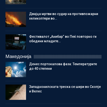
Двајца мртви во судир на противпожарни
хеликоптери во…
Фестивалот „Анибар“ во Пеќ повторно ги
обедини младите…
Македонија
Денес портокалова фаза: Температурите
до 40 степени
Западнонилската треска се шири во Скопје
и Велес