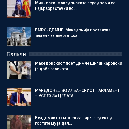
Мицкоски: Македонските аеродроми се
најбрзорастечки во…
ВМРО-ДПМНЕ: Македонија поставува
темели за енергетска…
Балкан
Македонскиот поет Димче Шипинкаровски
ја доби главната…
МАКЕДОНЕЦ ВО АЛБАНСКИОТ ПАРЛАМЕНТ
– УСПЕХ ЗА ЦЕЛАТА…
Бездомникот молел за пари, а еден од
гостите му ја дал…