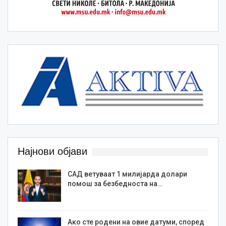
Најнови објави
САД ветуваат 1 милијарда долари
помош за безбедноста на…
Ако сте родени на овие датуми, според