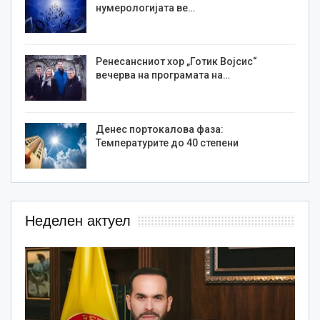
нумерологијата ве…
Ренесансниот хор „Готик Војсис“
вечерва на програмата на…
Денес портокалова фаза:
Температурите до 40 степени
Неделен актуел