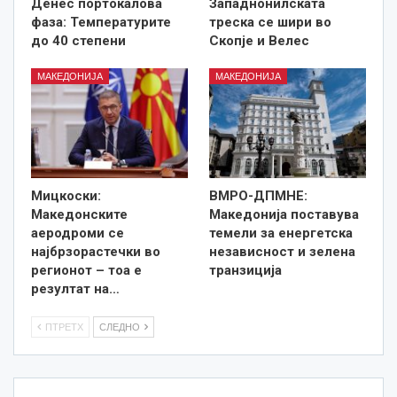
Денес портокалова
Западнонилската
фаза: Температурите
треска се шири во
до 40 степени
Скопје и Велес
МАКЕДОНИЈА
МАКЕДОНИЈА
Мицкоски:
ВМРО-ДПМНЕ:
Македонските
Македонија поставува
аеродроми се
темели за енергетска
најбрзорастечки во
независност и зелена
регионот – тоа е
транзиција
резултат на…
ПТРЕТХ
СЛЕДНО