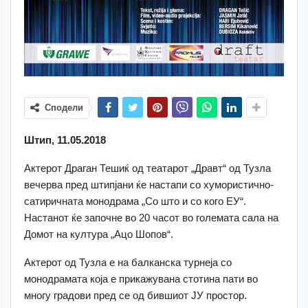
Сподели
Штип, 11.05.2018
Актерот Драган Тешиќ од театарот „Дравт“ од Тузла
вечерва пред штипјани ќе настапи со хумористично-
сатиричната монодрама „Со што и со кого ЕУ“.
Настанот ќе започне во 20 часот во големата сала на
Домот на култура „Ацо Шопов“.
Актерот од Тузла е на балканска турнеја со
монодрамата која е прикажувана стотина пати во
многу градови пред се од бившиот ЈУ простор.