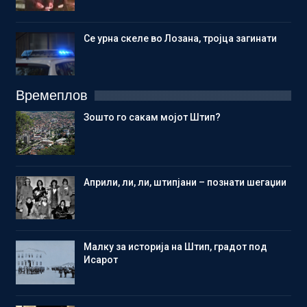
Се урна скеле во Лозана, тројца загинати
Времеплов
Зошто го сакам мојот Штип?
Aприли, ли, ли, штипјани – познати шегаџии
Малку за историја на Штип, градот под
Исарот