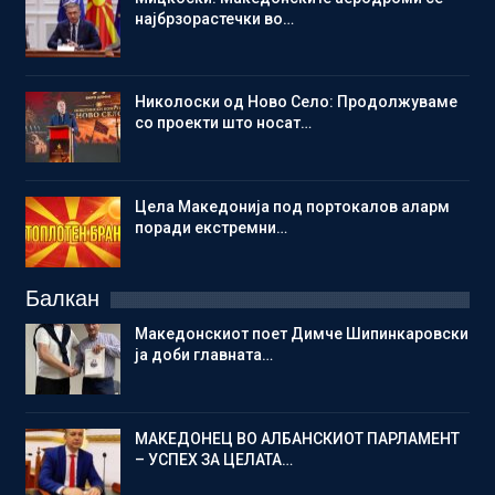
најбрзорастечки во…
Николоски од Ново Село: Продолжуваме
со проекти што носат…
Цела Македонија под портокалов аларм
поради екстремни…
Балкан
Македонскиот поет Димче Шипинкаровски
ја доби главната…
МАКЕДОНЕЦ ВО АЛБАНСКИОТ ПАРЛАМЕНТ
– УСПЕХ ЗА ЦЕЛАТА…