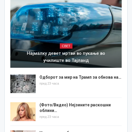
СВЕТ
Најмалку девет мртви во пукање во
училиште во Тајланд
Одборот за мир на Трамп за обнова на…
пред 23 часа
(Фото/Видео) Нејзините раскошни
облини…
пред 23 часа