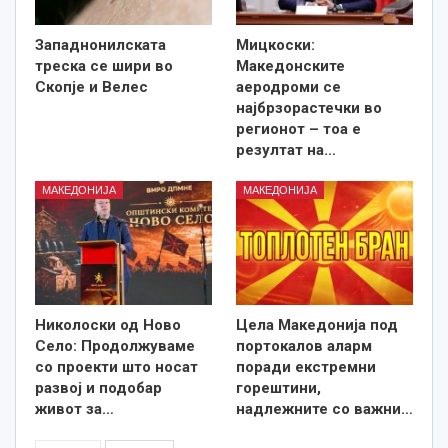
Западнонилската
Мицкоски:
треска се шири во
Македонските
Скопје и Велес
аеродроми се
најбрзорастечки во
регионот – тоа е
резултат на…
МАКЕДОНИЈА
МАКЕДОНИЈА
Николоски од Ново
Цела Македонија под
Село: Продолжуваме
портокалов аларм
со проекти што носат
поради екстремни
развој и подобар
горештини,
живот за…
надлежните со важни…