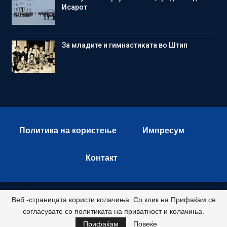
Исарот
Зa младите и гимнастиката во Штип
Политика на користење
Импресум
Контакт
Веб -страницата користи колачиња. Со клик на Прифаќам се
© 2026 - Istok Press. All Rights Reserved.
согласувате со политиката на приватност и колачиња.
Развиено и хостирано од
Прифаќам
Повеќе