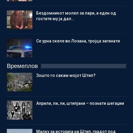
Бездомникот молел за пари, а еден од
гостите му ја дал…
Се урна скеле во Лозана, тројца загинати
Времеплов
Зошто го сакам мојот Штип?
Aприли, ли, ли, штипјани – познати шегаџии
Малку за историја на Штип, градот под