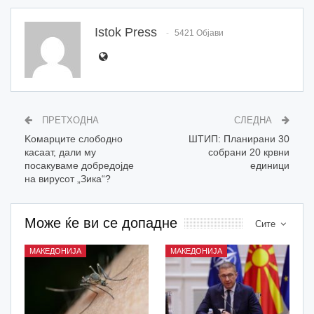
Istok Press
5421 Објави
ПРЕТХОДНА
СЛЕДНА
Koмарците слободно
ШТИП: Планирани 30
касаат, дали му
собрани 20 крвни
посакуваме добредојде
единици
на вирусот „Зика“?
Може ќе ви се допадне
Сите
МАКЕДОНИЈА
МАКЕДОНИЈА