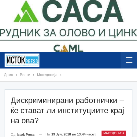
Дома
Вести
Македонија
Дискриминирани работнички –
ќе стават ли институциите крај
на ова?
МАКЕДОНИЈА
На
19 Јул, 2018 во 13:44 часот.
Од
Istok Press