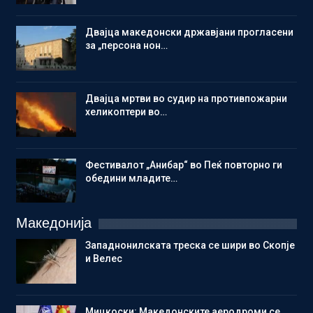
Двајца македонски државјани прогласени
за „персона нон…
Двајца мртви во судир на противпожарни
хеликоптери во…
Фестивалот „Анибар“ во Пеќ повторно ги
обедини младите…
Македонија
Западнонилската треска се шири во Скопје
и Велес
Мицкоски: Македонските аеродроми се