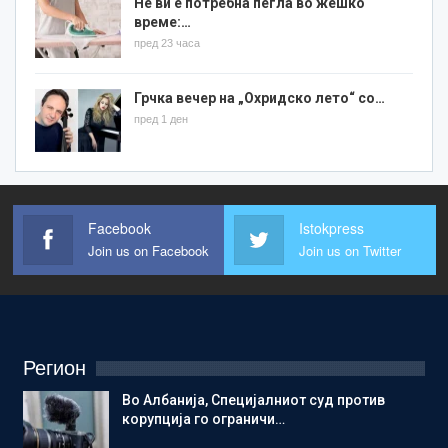
Не ви е потребна пегла во жешко
време:…
пред 23 часа
Грчка вечер на „Охридско лето“ со…
пред 1 ден
Facebook
Istokpress
Join us on Facebook
Join us on Twitter
Регион
Во Албанија, Специјалниот суд против
корупција го ограничи…