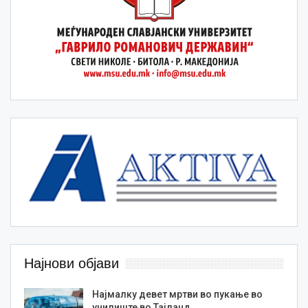
Најнови објави
Најмалку девет мртви во пукање во
училиште во Тајланд