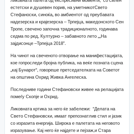
ликовната палета од експресивни моменти, со силен
естетски и душевен порив, на уметникотСвето
Стефаноски, синоќа
,
во амбиентот од преубавата
надезерска и крајезерска – Трпејца, македонското Сен
Тропе, свечено започна традиционалното, годинава
седма по ред, Културно – забавното лето „„На
зајдисонце –Трпејца 2018”.
На чинот на свеченото отворање на манифестацијата,
кое гопроследи бројна публика, на веќе позната сцена
„кај Бунарот“, говореше претседателката на Советот
на општина Охрид Живка Ангелеска.
Последниве години Стефановски живее на релацијата
помеѓу Скопје и Охрид.
Ликовната кртика за него ќе забележи: “Делата на
Свето Стефановски, имаат препознатлив стил и јазик
со изразита енергија. Широка е палетата на неговото
изразување. Кај него ќе најдете и пејзаж,и Стара