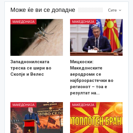
Може ќе ви се допадне
Сите
МАКЕДОНИЈА
МАКЕДОНИЈА
Западнонилската
Мицкоски:
треска се шири во
Македонските
Скопје и Велес
аеродроми се
најбрзорастечки во
регионот – тоа е
резултат на…
МАКЕДОНИЈА
МАКЕДОНИЈА