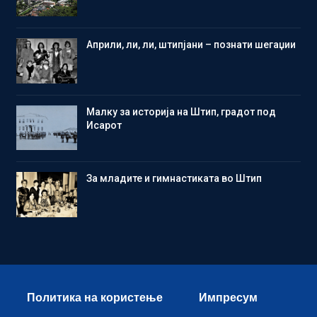
Aприли, ли, ли, штипјани – познати шегаџии
Малку за историја на Штип, градот под
Исарот
Зa младите и гимнастиката во Штип
Политика на користење
Импресум