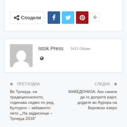
Сподели
Istok Press
5421 Објави
ПРЕТХОДНА
СЛЕДНА
Во Трпејца, на
МАКЕДОНИЈА: Ако сакате
традиционалното,
да го допрете рајот,
годинава седмо по ред,
дојдете во Аурора на
Културно – забавното
Беровско езеро
лето „„На зајдисонце –
Трпејца 2018”