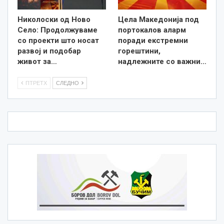
Николоски од Ново
Цела Македонија под
Село: Продолжуваме
портокалов аларм
со проекти што носат
поради екстремни
развој и подобар
горештини,
живот за…
надлежните со важни…
ПТРЕТХ
СЛЕДНО