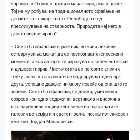
чаршија, и Охрид и цркви и манастири, ама и цвеќе.
Тој не му робува на традиционалното сфаќање на
догмите за сликарството. Ослободен е од
пресликување на стварноста. Природата кај него е
дематеријализирана”.
– Свето Стефаноски е уметник, во чиии ликовни
оствартувања можат да се препознаат експресивни
моменти, а кои авторот ги изразува со силен естетски
и душевен порив. Чистототата во неговите слики е
толку јасна, штопораките се надовруваат една врз
друга, успешно давајќи ни многу повеќе од она што го
знаеме. Свето Стефаноски, се движи, уметнички
созрева кон една содржина, вертикала и височина
што наредниве години ќего внесе во најпознатите
галерии во земјата и светот- вели, познатиот ликовен
уметник Јордан Манасиески.