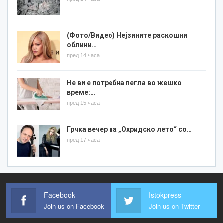
(Фото/Видео) Нејзините раскошни
облини…
пред 14 часа
Не ви е потребна пегла во жешко
време:…
пред 15 часа
Грчка вечер на „Охридско лето“ со…
пред 17 часа
Facebook
Istokpress
Join us on Facebook
Join us on Twitter