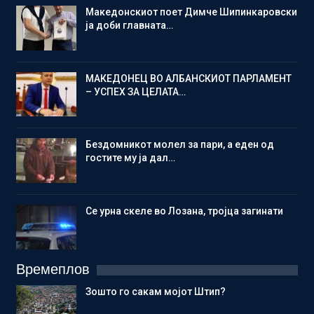
Македонскиот поет Димче Шипинкаровски
ја доби главната…
МАКЕДОНЕЦ ВО АЛБАНСКИОТ ПАРЛАМЕНТ
– УСПЕХ ЗА ЦЕЛАТА…
Бездомникот молел за пари, а еден од
гостите му ја дал…
Се урна скеле во Лозана, тројца загинати
Времеплов
Зошто го сакам мојот Штип?