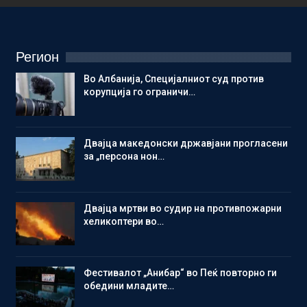
Регион
Во Албанија, Специјалниот суд против
корупција го ограничи…
Двајца македонски државјани прогласени
за „персона нон…
Двајца мртви во судир на противпожарни
хеликоптери во…
Фестивалот „Анибар“ во Пеќ повторно ги
обедини младите…