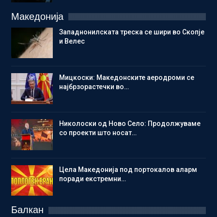
Македонија
Западнонилската треска се шири во Скопје
и Велес
Мицкоски: Македонските аеродроми се
најбрзорастечки во…
Николоски од Ново Село: Продолжуваме
со проекти што носат…
Цела Македонија под портокалов аларм
поради екстремни…
Балкан