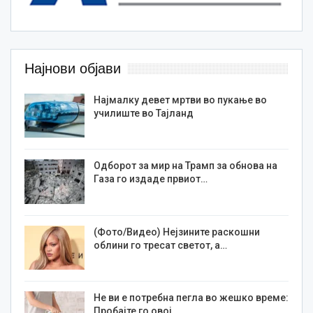
Најнови објави
Најмалку девет мртви во пукање во
училиште во Тајланд
Одборот за мир на Трамп за обнова на
Газа го издаде првиот…
(Фото/Видео) Нејзините раскошни
облини го тресат светот, а…
Не ви е потребна пегла во жешко време:
Пробајте го овој…