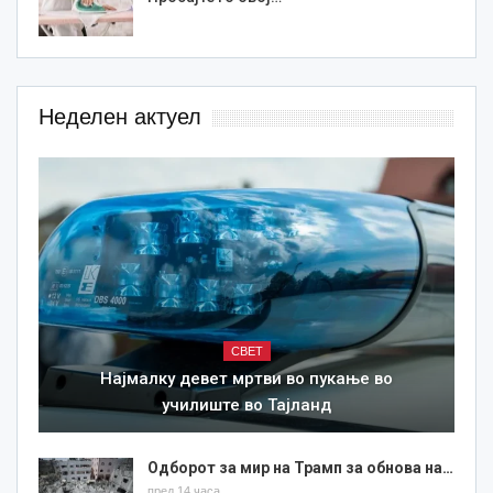
Неделен актуел
СВЕТ
Најмалку девет мртви во пукање во
училиште во Тајланд
Одборот за мир на Трамп за обнова на…
пред 14 часа