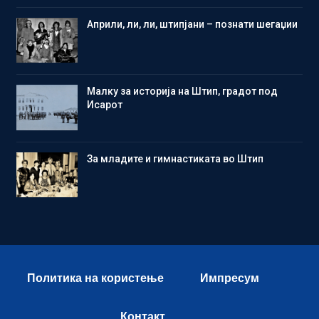
Aприли, ли, ли, штипјани – познати шегаџии
Малку за историја на Штип, градот под
Исарот
Зa младите и гимнастиката во Штип
Политика на користење
Импресум
Контакт