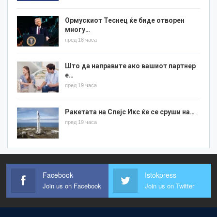
Ормускиот Теснец ќе биде отворен
многу…
пред 18 часа
Што да направите ако вашиот партнер
е…
пред 19 часа
Ракетата на Спејс Икс ќе се сруши на…
пред 19 часа
Facebook
Istokpress
Join us on Facebook
Join us on Twitter