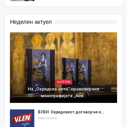
Неделен актуел
КУЛТУРА
На „Охридско лето“ промовирана
монографијата „Ана…
ВЛЕН: Охридскиот договор не е…
пред 18 часа