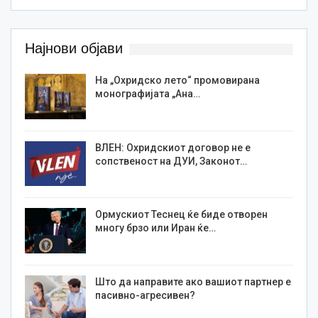
Најнови објави
На „Охридско лето“ промовирана
монографијата „Ана…
ВЛЕН: Охридскиот договор не е
сопственост на ДУИ, Законот…
Ормускиот Теснец ќе биде отворен
многу брзо или Иран ќе…
Што да направите ако вашиот партнер е
пасивно-агресивен?