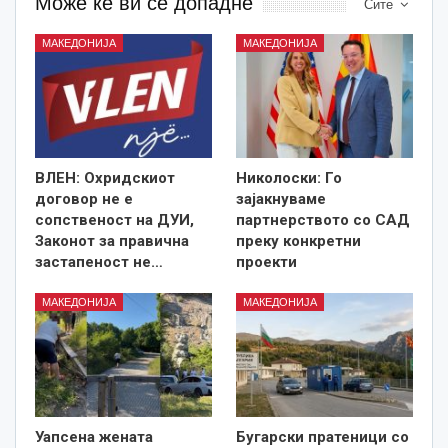
Може ќе ви се допадне
Сите
МАКЕДОНИЈА
МАКЕДОНИЈА
ВЛЕН: Охридскиот
Николоски: Го
договор не е
зајакнуваме
сопственост на ДУИ,
партнерството со САД
Законот за правична
преку конкретни
застапеност не…
проекти
МАКЕДОНИЈА
МАКЕДОНИЈА
Уапсена жената
Бугарски пратеници со