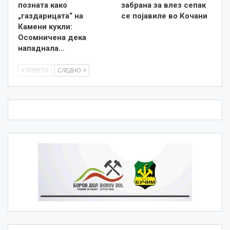
позната како
забрана за влез сепак
„газдарицата“ на
се појавиле во Кочани
Камени кукли:
Осомничена дека
нападнала…
ПТРЕТХ
СЛЕДНО