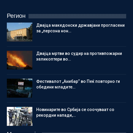
Регион
Двајца македонски државјани прогласени
за „персона нон…
Двајца мртви во судир на противпожарни
хеликоптери во…
Фестивалот „Анибар“ во Пеќ повторно ги
обедини младите…
Новинарите во Србија се соочуваат со
рекордни напади,…