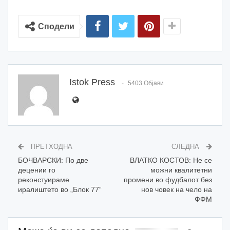
Сподели
Istok Press
5403 Објави
ПРЕТХОДНА
СЛЕДНА
БОЧВАРСКИ: По две
ВЛАТКО КОСТОВ: Не се
децении го
можни квалитетни
реконстуираме
промени во фудбалот без
иралиштето во „Блок 77“
нов човек на чело на
ФФМ