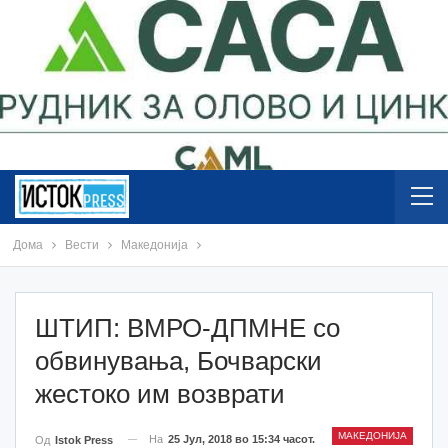
Дома
Вести
Македонија
ШТИП: ВМРО-ДПМНЕ со
обвинувања, Бочварски
жестоко им возврати
МАКЕДОНИЈА
На
25 Јул, 2018 во 15:34 часот.
Од
Istok Press