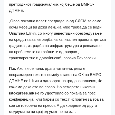
претходниот градоначалник кој беше од ВМРО-
ДПМНЕ.
„Оваа локална власт предводена од СДСМ за само
осум месеци ви држи лекција како треба да се води
Општина Штип, со многу инвестиции,обезбедување
на средства за изградба на капитален проекти, детска
градинка , изградба на инфраструктура и решавање
на проблемите на граѓаните одговорно ,
транспарентно и домаќински“, порача Бочварски.
П.с.
Ако ви се чини, драги читатели, дека е
несразмерен текстот помеѓу ставот на ОК на ВМРО
ДПМНЕ во Штип и одговорот на градоначалникот, ќе
кажеме дека сте во право. Но вемерето никогаш
istokpress.mk
не го удостоило со покана за прес
конференција, или барем со текст испратен за тоа за
кое се говорело на пресот. А да крадеме од други
медиуми ни ни крај од умот не ни е….