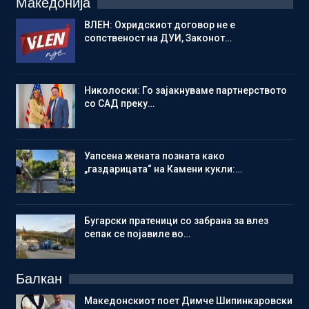
Македонија
ВЛЕН: Охридскиот договор не е
сопственост на ДУИ, Законот…
Николоски: Го зајакнуваме партнерството
со САД преку…
Уапсена жената позната како
„газдарицата“ на Камени кукли:…
Бугарски пратеници со забрана за влез
сепак се појавиле во…
Балкан
Македонскиот поет Димче Шипинкаровски