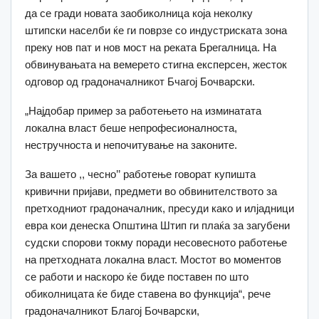
да се гради новата заобиколница која неколку
штипски населби ќе ги поврзе со индустриската зона
преку нов пат и нов мост на реката Брегалница. На
обвинувањата на вемерето стигна експерсен, жесток
одговор од градоначалникот Бчагој Бочварски.
„Најдобар пример за работењето на изминатата
локална власт беше непрофесионалноста,
нестручноста и непочитување на законите.
За вашето ,, чесно’’ работење говорат купишта
кривични пријави, предмети во обвинителството за
претходниот градоначалник, пресуди како и илјадници
евра кои денеска Општина Штип ги плаќа за загубени
судски спорови токму поради несовесното работење
на претходната локална власт. Мостот во моментов
се работи и наскоро ќе биде поставен по што
обиколницата ќе биде ставена во функција“, рече
градоначалникот Благој Бочварски,