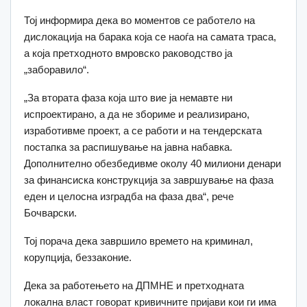
Тој информира дека во моментов се работело на
дислокација на барака која се наоѓа на самата траса,
а која претходното вмровско раководство ја
„заборавило“.
„За втората фаза која што вие ја немавте ни
испроектирано, а да не збориме и реализирано,
изработивме проект, а се работи и на тендерската
постапка за распишување на јавна набавка.
Дополнително обезбедивме околу 40 милиони денари
за финансиска конструкција за завршување на фаза
еден и целосна изградба на фаза два“, рече
Бочварски.
Тој порача дека завршило времето на криминал,
корупција, беззаконие.
Дека за работењето на ДПМНЕ и претходната
локална власт говорат кривичните пријави кои ги има