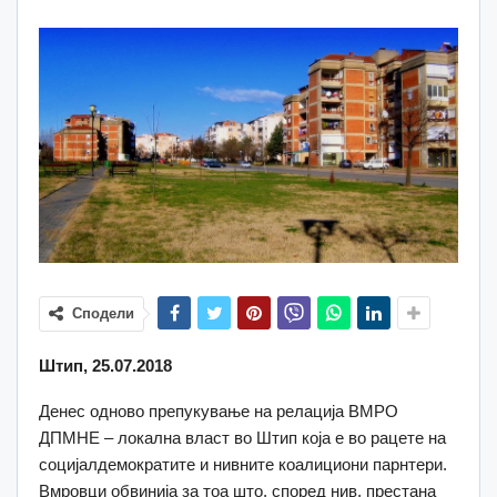
Сподели
Штип, 25.07.2018
Денес одново препукување на релација ВМРО
ДПМНЕ – локална власт во Штип која е во рацете на
социјалдемократите и нивните коалициони парнтери.
Вмровци обвинија за тоа што, според нив, престана