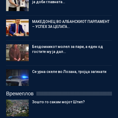
ја доби главната…
МАКЕДОНЕЦ ВО АЛБАНСКИОТ ПАРЛАМЕНТ
– УСПЕХ ЗА ЦЕЛАТА…
Бездомникот молел за пари, а еден од
гостите му ја дал…
Се урна скеле во Лозана, тројца загинати
Времеплов
Зошто го сакам мојот Штип?