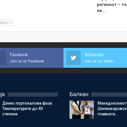
регионот – то
на…
ЛЕДНО
Facebook
Istokpress
Join us on Facebook
Join us on Twitter
ја
Балкан
Денес портокалова фаза:
Македонскиот
Температурите до 40
Шипинкаровски
степени
главната…