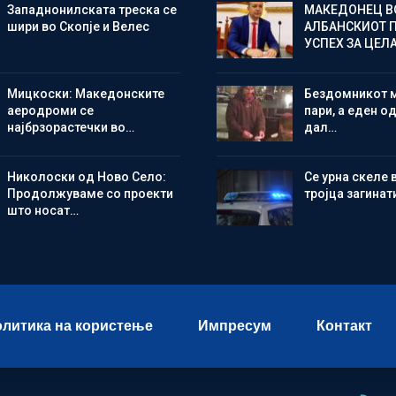
Западнонилската треска се
МАКЕДОНЕЦ В
шири во Скопје и Велес
АЛБАНСКИОТ 
УСПЕХ ЗА ЦЕЛ
Мицкоски: Македонските
Бездомникот 
аеродроми се
пари, а еден од
најбрзорастечки во…
дал…
Николоски од Ново Село:
Се урна скеле 
Продолжуваме со проекти
тројца загинат
што носат…
литика на користење
Импресум
Контакт