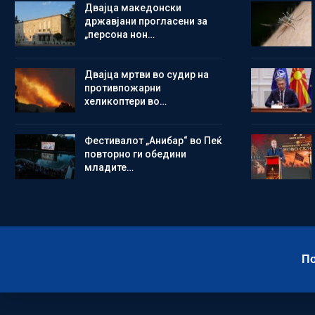
Двајца македонски
државјани прогласени за
„персона нон…
Двајца мртви во судир на
противпожарни
хеликоптери во…
Фестивалот „Анибар“ во Пеќ
повторно ги обедини
младите…
По