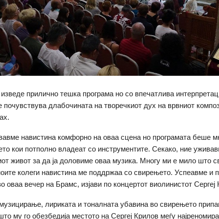
 изведе прилично тешка програма но со впечатлива интерпретац
 почувствува длабочината на творечкиот дух на врвниот компо
ах.
вавме навистина комфорно на оваа сцена но програмата беше м
ѓето кои потполно владеат со инструментите. Секако, ние уживавм
от живот за да ја доловиме оваа музика. Многу ми е мило што 
оите колеги навистина ме поддржаа со свирењето. Успеавме и 
во оваа вечер на Брамс, изјави по концертот виолинистот Сергеј 
узицирање, лириката и тоналната убавина во свирењето припа
што му го обезбедија местото на Сергеј Крилов меѓу најреномир