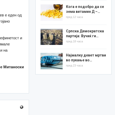
Кога е подобро да се
зема витамин Д –…
ев е еден од
пред 12 часа
тојано
Српска Демократска
партија: Вучиќ ги…
рефинетост и
пред 18 часа
 имале
и на
Најмалку девет мртви
во пукање во…
пред 23 часа
е Митаноски