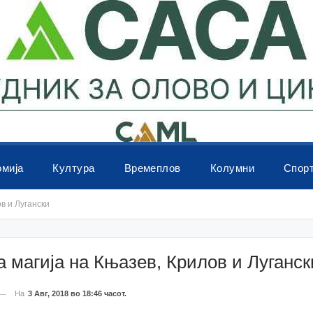
омија
Култура
Времеплов
Колумни
Спор
в и Лугански
 магија на Књазев, Крилов и Луганск
На
3 Авг, 2018 во 18:46 часот.