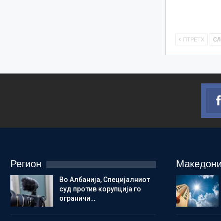
ПТРЕТХ
С
Регион
Македони
Во Албанија, Специјалниот
суд против корупција го
ограничи…