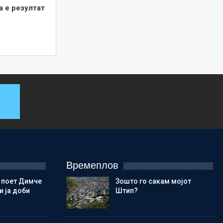
а е резултат
Времеплов
 поет Димче
Зошто го сакам мојот
 ја доби
Штип?