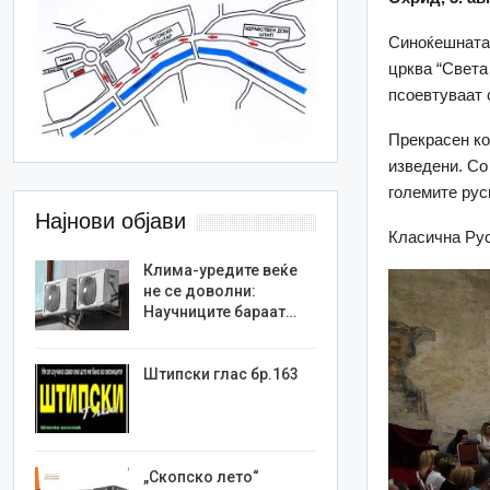
Синоќешната 
црква “Света 
псоевтуваат 
Прекрасен ко
изведени. Со
големите рус
Најнови објави
Класична Ру
Клима-уредите веќе
не се доволни:
Научниците бараат…
Штипски глас бр.163
„Скопско лето“