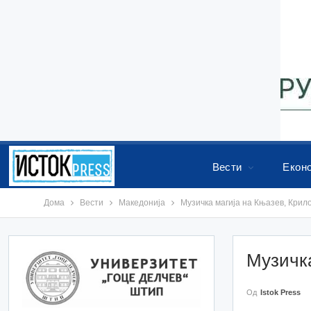
Вести
Екон
Дома
Вести
Македонија
Музичка магија на Књазев, Крило
Музичка
Од
Istok Press