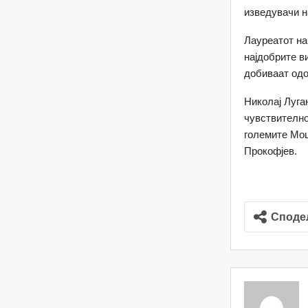
изведувачи н
Лауреатот на
најдобрите в
добиваат одо
Николај Луга
чувствително
големите Моц
Прокофјев.
Споде