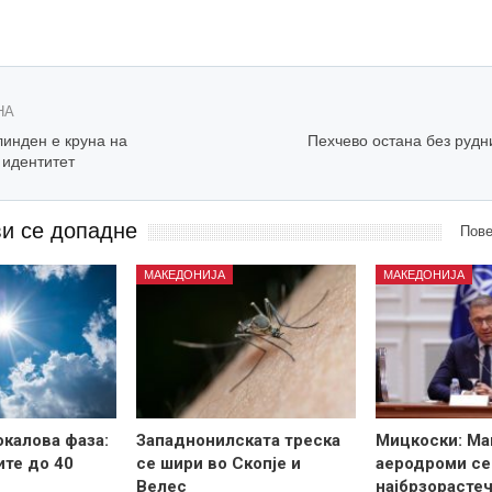
НА
нден е круна на
Пехчево остана без рудн
 идентитет
ви се допадне
Пове
МАКЕДОНИЈА
МАКЕДОНИЈА
калова фаза:
Западнонилската треска
Мицкоски: Ма
те до 40
се шири во Скопје и
аеродроми се
Велес
најбрзорастеч