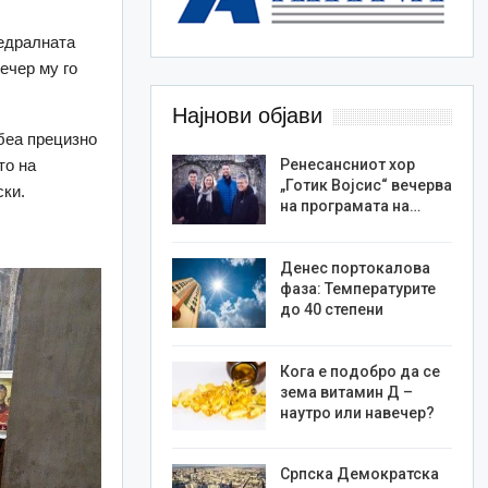
тедралната
ечер му го
Најнови објави
 беа прецизно
то на
Ренесансниот хор
„Готик Војсис“ вечерва
ски.
на програмата на…
Денес портокалова
фаза: Температурите
до 40 степени
Кога е подобро да се
зема витамин Д –
наутро или навечер?
Српска Демократска