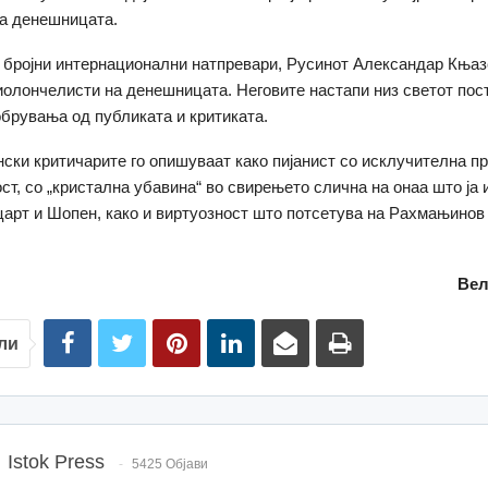
а денешницата.
 бројни интернационални натпревари, Русинот Александар Књаз
иолончелисти на денешницата. Неговите настапи низ светот пос
брувања од публиката и критиката.
нски критичарите го опишуваат како пијанист со исклучителна п
ст, со „кристална убавина“ во свирењето слична на онаа што ја
арт и Шопен, како и виртуозност што потсетува на Рахмањинов 
Вел
ли
Istok Press
5425 Објави