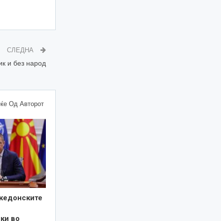
СЛЕДНА
ик и без народ
ќе Од Авторот
кедонските
ки во