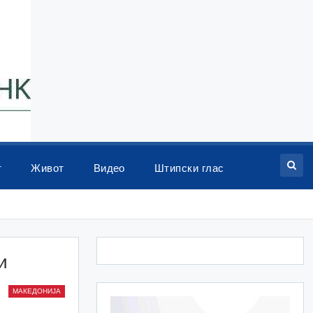
т
Живот
Видео
Штипски глас
и
МАКЕДОНИЈА