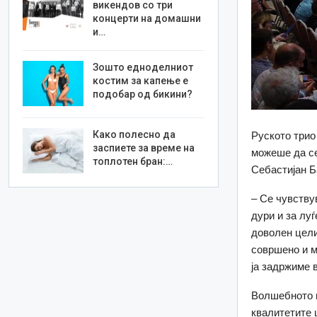
викендов со три
концерти на домашни
и…
Зошто едноделниот
костим за капење е
подобар од бикини?
Како полесно да
Руското трио
заспиете за време на
можеше да се
топлотен бран:…
Себастијан Б
– Се чувству
дури и за лу
доволен цели
совршено и м
ја задржиме 
Волшебното м
квалитетите 