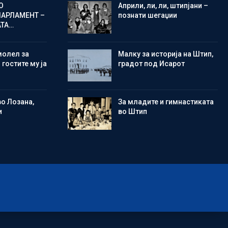
О
Aприли, ли, ли, штипјани –
ПАРЛАМЕНТ –
познати шегаџии
АТА…
молел за
Малку за историја на Штип,
 гостите му ја
градот под Исарот
во Лозана,
Зa младите и гимнастиката
и
во Штип