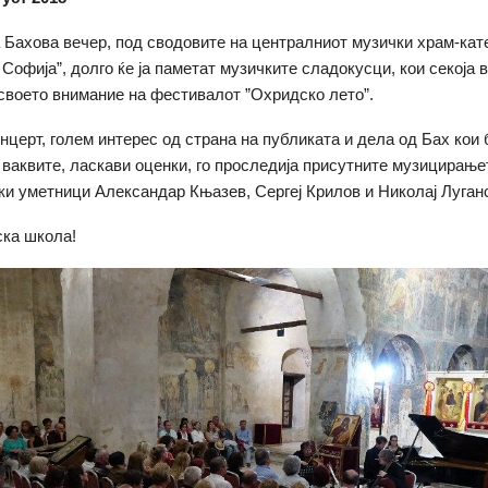
Бахова вечер, под сводовите на централниот музички храм-ка
Софија”, долго ќе ја паметат музичките сладокусци, кои секоја в
своето внимание на фестивалот ”Охридско лето”.
нцерт, голем интерес од страна на публиката и дела од Бах кои
 ваквите, ласкави оценки, го проследија присутните музицирање
ки уметници Александар Књазев, Сергеј Крилов и Николај Луган
ска школа!