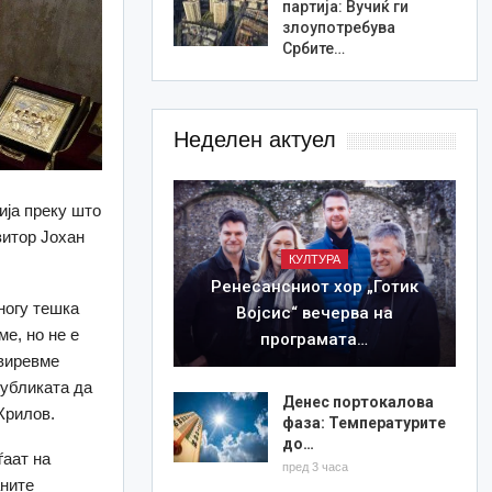
партија: Вучиќ ги
злоупотребува
Србите…
Неделен актуел
ија преку што
зитор Јохан
КУЛТУРА
Ренесансниот хор „Готик
ногу тешка
Војсис“ вечерва на
е, но не е
програмата…
свиревме
публиката да
Денес портокалова
Крилов.
фаза: Температурите
до…
ѓаат на
пред 3 часа
аните