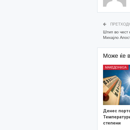
ПРЕТХОД
Штип во чест 
Михајло Апос
Може ќе 
МАКЕДОНИЈА
Денес порто
Температури
степени