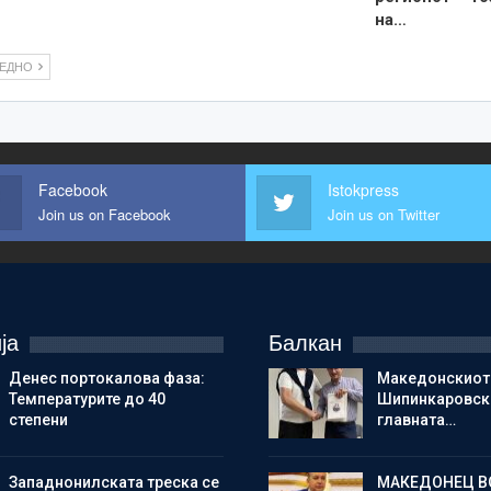
на…
ЛЕДНО
Facebook
Istokpress
Join us on Facebook
Join us on Twitter
ја
Балкан
Денес портокалова фаза:
Македонскиот
Температурите до 40
Шипинкаровски
степени
главната…
Западнонилската треска се
МАКЕДОНЕЦ В