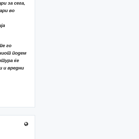
ари
за
сега,
нари во
ија
те го
јниот подем
итура ќе
и и вредни