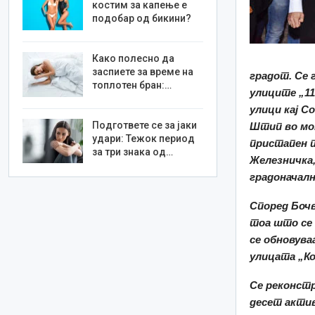
костим за капење е
подобар од бикини?
Како полесно да
заспиете за време на
градот. Се 
топлотен бран:…
улиците „11
улици кај С
Подгответе се за јаки
Штип во мом
удари: Тежок период
пристапен п
за три знака од…
Железничка,
градоначалн
Според Бочв
тоа што се 
се обновува
улицата „Ко
Се реконстр
десет актив