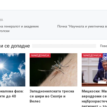
НА
на генералот и академик
Почна “Научната и уметничка в
толски
ви се допадне
Пове
МАКЕДОНИЈА
МАКЕДОНИЈА
калова фаза:
Западнонилската треска
Мицкоски: Ма
те до 40
се шири во Скопје и
аеродроми се
Велес
најбрзорастеч
регионот – то