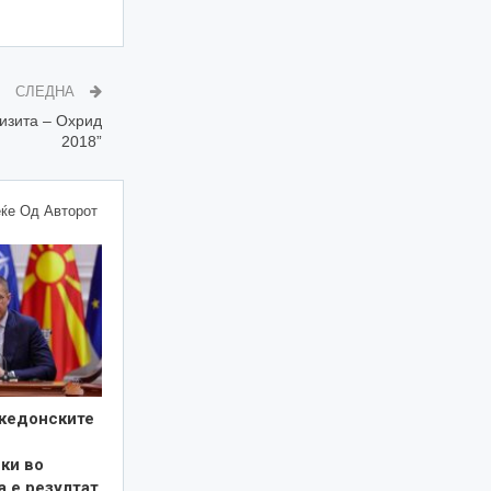
СЛЕДНА
изита – Охрид
2018”
ќе Од Авторот
кедонските
ки во
а е резултат