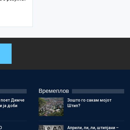
Времеплов
 поет Димче
Зошто го сакам мојот
 ја доби
Штип?
О
Aприли, ли, ли, штипјани –