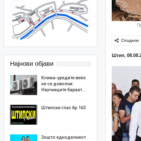
П
Сподели
Штип, 08.08.
Најнови објави
Клима-уредите веќе
не се доволни:
Научниците бараат…
Штипски глас бр.163
Зошто едноделниот