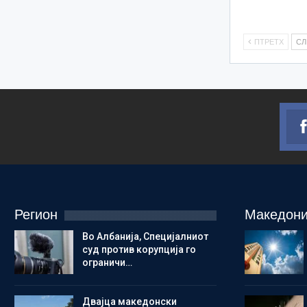
ПТРЕТХ
С
Регион
Македони
Во Албанија, Специјалниот
суд против корупција го
ограничи…
Двајца македонски