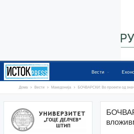
Вести
Екон
Дома
Вести
Македонија
БОЧВАРСКИ: Во проекти од знач
БОЧВАР
вложив