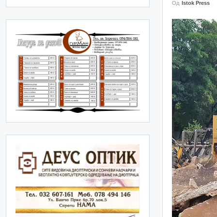
Од
Istok Press