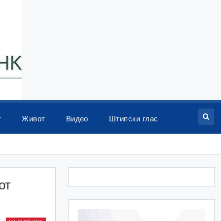
т
Живот
Видео
Штипски глас
от