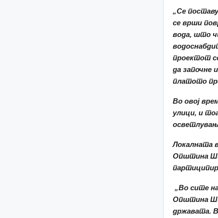
„
Се поставу
се врши пов
вода, што ч
водоснабди
проектот со
да започне 
платото пр
Во овој вре
улици, и то
осветлување
Локалната 
Општина Шти
партиципира
„
Во сите на
Општина Шти
државата.
В