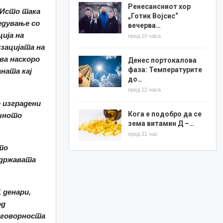
Ренесансниот хор
 Исто така
„Готик Војсис“
едување со
вечерва…
ија на
пред 10 часа
зацијата на
ува наскоро
Денес портокалова
фаза: Температурите
ната кај
до…
пред 12 часа
 изградени
Кога е подобро да се
ичното
зема витамин Д –…
пред 21 час
то
 државата
 денари,
од
одговорноста