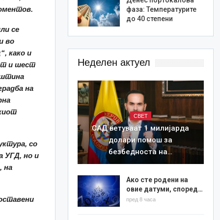
моментов.
фаза: Температурите
до 40 степени
ли се
и во
, како и
Неделен актуел
пат и шест
Општина
градба на
рна
киот
СВЕТ
САД ветуваат 1 милијарда
долари помош за
уктура, со
безбедноста на…
 УГД, но и
 на
Ако сте родени на
овие датуми, според…
поставени
пред 8 часа