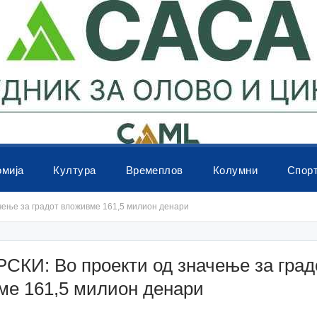
омија
Култура
Времеплов
Колумни
Спор
ење за градот вложивме 161,5 милион денари
СКИ: Во проекти од значење за град
ме 161,5 милион денари