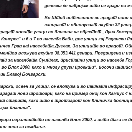
денеска ќе набројам што се гради во 
Во Штип интензивно се градат нови и
санираат и обновуваат вкупно 32 улиц
градат новите улици во близина на објектот „Луна Комерц“
 Конгрес“ и 6 и 7 во населба Баби, две улици кај Радански 
ончев Град кај населбата Дузлак. За улиците во градот, 
ентов вложува вкупно 38.353.441 денари. Предвидена и из
ат за населбата Суитлак, пристапни улици во населба Го
 во Блок 2000, како и многу други проекти
“, посочи штипс
ик Благој Бочварски.
арски, о
свен за улици, се вложува и во патната инфрастр
градат нови тротоари, како на пример оној кон Кампус 4 на
ат старите, како
што е
тротоарот кон Клиничка болница,
зјак планина“.
уира игралиштето во населба Блок 2000, а исто така се 
ни зони за вежбање.