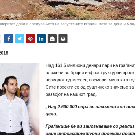
риоритет доби и средувањето на запустените игралиштата за деца и мла
2018
Над 161,5 милиони денари пари на граѓанит
вложени во бројни инфраструктурни проек
периодот од мессец ноември, минатата год
Сите проекти се од суштинско значење за 
развојот на нашиот град.
„Над 2.600.000 евра се насочени кон в
цели.
Граѓаните ќе ги запознаваме со реализ
овие инфраструктурни проекти посте