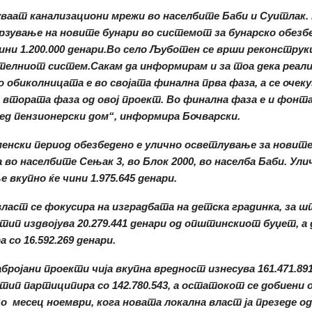
ваат канализациони мрежи во населбите Баби и Суитлак.
рзување на новите бунари во системот за бунарско обезб
ини 1.200.000 денари.Во село Љуботен се врши реконструкц
телниот систем.
Сакам да информирам и за тоа дека р
еали
 обиколницата е во сво
јата финална прва фаза,
а се очек
и втората фаза од овој проект. Во финална фаза е и фонта
ед пензионерски дом
“, информира Бочварски.
менски период о
безбедено е улично осветлување за новите
а во населбите Сењак 3, во Блок 2000, во населба Баби. Ул
 вкупно ќе чини 1.975.645 денари.
власт се
фокусира на изградбата на детска градинка, за ш
п издвојува 20.279.441 денари од општинскиот буџет, а
 со 16.592.269 денари.
бројани проекти чија вкупна вредност изнесува 161.471.891
п партиципира со 142.780.543, а остатокот се добиени 
о месец ноември, кога новата локална власт ја презеде 