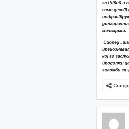
за Штип и 
само десет 
инфрастру
долгорочнио
Бочварски
.
Според „та
препознава
кој го заслу
продолжи да
заложби за
Споде