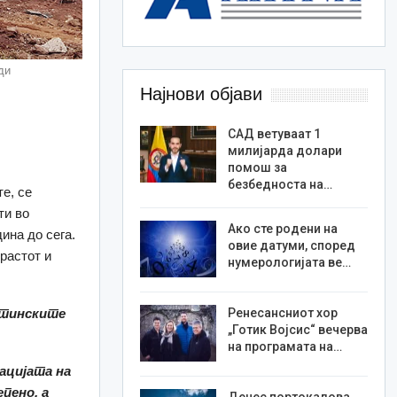
ди
Најнови објави
САД ветуваат 1
милијарда долари
помош за
безбедноста на…
е, се
ти во
Ако сте родени на
ина до сега.
овие датуми, според
растот и
нумерологијата ве…
истинските
Ренесансниот хор
„Готик Војсис“ вечерва
на програмата на…
ацијата на
пено, а
Денес портокалова