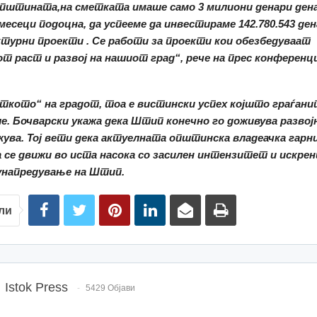
општината,на сметката имаше само 3 милиони денари
ден
месеци подоцна,
да успееме да
инвестира
ме
142.780.543 де
ктурни проекти
. Се работи за проекти кои
обезбедуваат
т раст и развој на нашиот град
“, рече на прес конференц
ткото“ на градот, т
оа е вистински успех којшто граѓани
ле
.
Бочварски укажа дека
Штип конечно го доживува разво
жува.
Тој вети дека актуелната општинска владеачка гарн
 се движи во иста насока со засилен интензитет и искрен
 унапредување на Штип
.
ли
Istok Press
5429 Објави