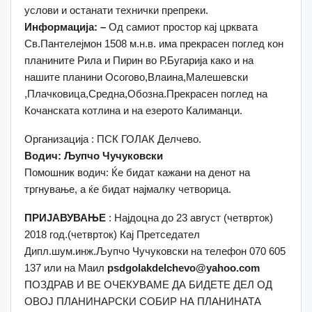
услови и останати технички препреки.
Информација: –
Од самиот простор кај црквата
Св.Пантелејмон 1508 м.н.в. има прекрасен поглед кон
планините Рила и Пирин во Р.Бугарија како и на
нашите планини Осогово,Влаина,Малешевски
,Плачковица,Средна,Обозна.Прекрасен поглед на
Кочанската котлина и на езерото Калиманци.
Организација : ПСК ГОЛАК Делчево.
Водич: Љупчо Чучуковски
Помошник водич: Ќе бидат кажани на денот на
тргнување, а ќе бидат најмалку четворица.
ПРИЈАВУВАЊЕ
: Најдоцна до 23 август (четврток)
2018 год.(четврток) Кај Претседател
Дипл.шум.инж.Љупчо Чучуковски на телефон 070 605
137 или на Маил
psdgolakdelchevo@yahoo.com
ПОЗДРАВ И ВЕ ОЧЕКУВАМЕ ДА БИДЕТЕ ДЕЛ ОД
ОВОЈ ПЛАНИНАРСКИ СОБИР НА ПЛАНИНАТА