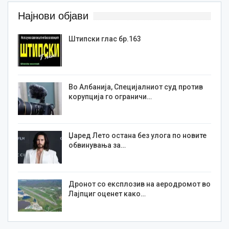
Најнови објави
Штипски глас бр.163
Во Албанија, Специјалниот суд против
корупција го ограничи…
Џаред Лето остана без улога по новите
обвинувања за…
Дронот со експлозив на аеродромот во
Лајпциг оценет како…