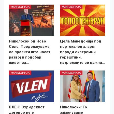
МАКЕДОНИЈА
МАКЕДОНИЈА
Николоски од Ново
Цела Македонија под
Село: Продолжуваме
портокалов аларм
со проекти што носат
поради екстремни
развој и подобар
горештини,
живот за…
надлежните со важни…
МАКЕДОНИЈА
МАКЕДОНИЈА
ВЛЕН: Охридскиот
Николоски: Го
договор не е
зајакнуваме