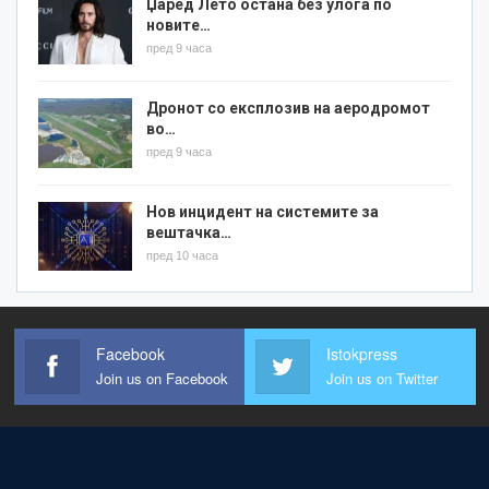
Џаред Лето остана без улога по
новите…
пред 9 часа
Дронот со експлозив на аеродромот
во…
пред 9 часа
Нов инцидент на системите за
вештачка…
пред 10 часа
Facebook
Istokpress
Join us on Facebook
Join us on Twitter