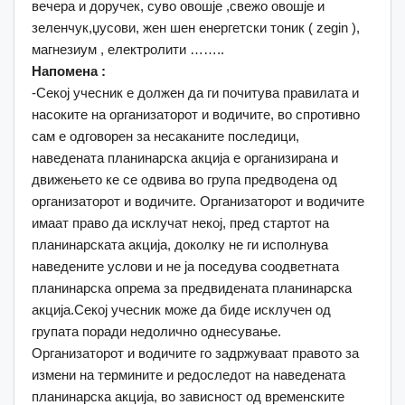
вечера и доручек, суво овошје ,свежо овошје и
зеленчук,џусови, жен шен енергетски тоник ( zegin ),
магнезиум , електролити ……..
Напомена :
-Секој учесник е должен да ги почитува правилата и
насоките на организаторот и водичите, во спротивно
сам е одговорен за несаканите последици,
наведената планинарска акција е организирана и
движењето ке се одвива во група предводена од
организаторот и водичите. Организаторот и водичите
имаат право да исклучат некој, пред стартот на
планинарската акција, доколку не ги исполнува
наведените услови и не ја поседува соодветната
планинарска опрема за предвидената планинарска
акција.Секој учесник може да биде исклучен од
групата поради недолично однесување.
Организаторот и водичите го задржуваат правото за
измени на термините и редоследот на наведената
планинарска акција, во зависност од временските