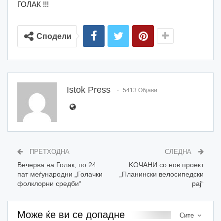
ГОЛАК !!!
Сподели
Istok Press
5413 Објави
ПРЕТХОДНА
СЛЕДНА
Вечерва на Голак, по 24
KOЧАНИ со нов проект
пат меѓународни „Голачки
„Планински велосипедски
фолклорни средби“
рај“
Може ќе ви се допадне
Сите