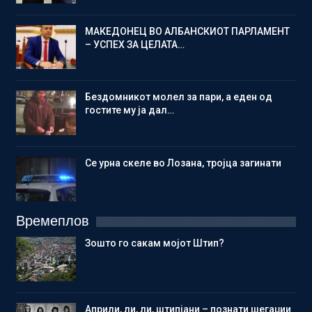
МАКЕДОНЕЦ ВО АЛБАНСКИОТ ПАРЛАМЕНТ
– УСПЕХ ЗА ЦЕЛАТА…
Бездомникот молел за пари, а еден од
гостите му ја дал…
Се урна скеле во Лозана, тројца загинати
Времеплов
Зошто го сакам мојот Штип?
Aприли, ли, ли, штипјани – познати шегаџии