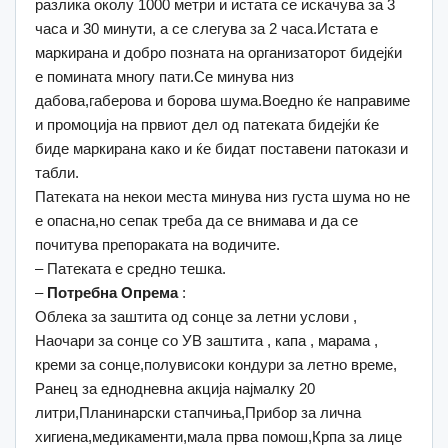
разлика околу 1000 метри и истата се искачува за 3
часа и 30 минути, а се слегува за 2 часа.Истата е
маркирана и добро позната на организаторот бидејќи
е помината многу пати.Се минува низ
дабова,габерова и борова шума.Воедно ќе направиме
и промоција на првиот дел од патеката бидејќи ќе
биде маркирана како и ќе бидат поставени патокази и
табли.
Патеката на некои места минува низ густа шума но не
е опасна,но сепак треба да се внимава и да се
почитува препораката на водичите.
– Патеката е средно тешка.
–
Потребна Опрема
:
Облека за заштита од сонце за летни услови ,
Наочари за сонце со УВ заштита , капа , марама ,
креми за сонце,полувисоки кондури за летно време,
Ранец за еднодневна акција најмалку 20
литри,Планинарски стапчиња,Прибор за лична
хигиена,медикаменти,мала прва помош,Крпа за лице