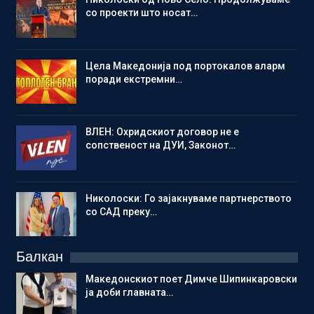
со проекти што носат…
Цела Македонија под портокалов аларм
поради екстремни…
ВЛЕН: Охридскиот договор не е
сопственост на ДУИ, Законот…
Николоски: Го зајакнуваме партнерството
со САД преку…
Балкан
Македонскиот поет Димче Шипинкаровски
ја доби главната…