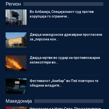
Регион
Во Албанија, Специјалниот суд против
корупција го ограничи…
Двајца македонски државјани прогласени
за „персона нон…
Двајца мртви во судир на противпожарни
хеликоптери во…
Фестивалот „Анибар“ во Пеќ повторно ги
обедини младите…
Македонија
Николоски од Ново Село: Продолжуваме