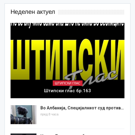
Неделен актуел
ШТИПСКИ ГЛАС
Штипски глас бр.163
Во Албанија, Специјалниот суд против…
пред 8 часа