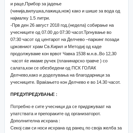
и раце,Прибор за јадење
(чинија,вилушка,лажица,нож) како и шише за вода од
најмалку 1.5 литри.
-Прв ден 26 август 2018 год.(недела) собирање на
учесниците од 07.00 до 07:30 часот.Тргнување во
07:30 часот од центарот на Делчево –паркинг позади
црковниот храм Св.Кирил и Методиј од каде
продолжуваме кон врвот Чавка 1538 м.н.в..Во 12,30
часот ќе имаме ручек (планинарско гравче ) со
салата,кои се обезбедени од ПСК ГОЛАК
Делчево,како и доделувања на благодарници за
учесниците. Враќањето кон Делчево е во 14.30 часот.
ПРЕДУПРЕДУВАЊЕ :
Потребно е сите учесници да се придржуваат на
упатствата и препораките од организаторот.
Дополнителна исхрана :
Секој сам си носи исхрана од ранец по своја желба за