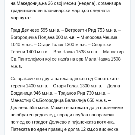
на Македонија,на 26 овој месец (недела), организира
традиционален планинарски марш,со следната
маршута :
Град Делчево 595 м.н.в. – Ветровити Рид 753 м.н.в. –
Богородичка Полјана 900 м.н.в. – Милосова Чешма
1040 м.н.в. – Стари Голак 1300 м.н.в. – Спортски
Терени 1400 м.н.в. – Врв Чавка 1538 м.н.в. – Манастир
Св.Пантелејмон кој се наоѓа на врв Мала Чавка 1508
м.н.в.
Се враќаме по друга патека односно од Спортските
терени 1400 м.н.в. – Стари Голак 1300 м.н.в. – Долна
Богданица 946 м.н.в. – Трајанов Рид 730 м.н.в. –
Манастир Св.Богородица Балаклија 650 м.н.в. –
Делчево 595 м.н.в. Можно е патеката да ја промениме
по обратен редослед, поради поубав панорамски
поглед кон градот Делчево и пијанечката котлина.
Патеката во еден правец е долга 12 км,со висинска