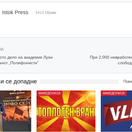
Istok Press
5413 Објави
НА
вото дело на академик Луан
При 2.000 невработе
анот „Полифонисти”
слобод
ви се допадне
Пове
МАКЕДОНИЈА
МАКЕДОНИЈА