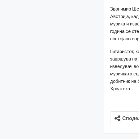
Звонимир Шес
Австрија, ка
музика и изв
година се ст
постојано со
Гитаристот, 
завршува на 
изведувач во
музичката сце
добитник на 
Хрватска
.
Споде