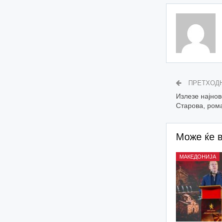
ПРЕТХОД
Излезе најно
Старова, ром
Може ќе 
МАКЕДОНИЈА