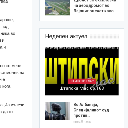
уваа
на аеродромот во
Лајпциг оценет како…
вараше,
, под
хника во
Неделен актуел
и и
а и
дно со мене
 се молев на
и е
ШТИПСКИ ГЛАС
 кога
Штипски глас бр.163
Во Албанија,
а „Ја излези
Специјалниот суд
 да го
против…
пред 8 часа