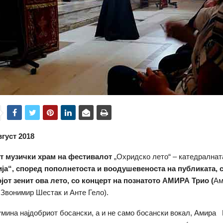
вгуст 2018
т музички храм на фестивалот
„Охридско лето“ – катедралнат
ја“,
според пополнетоста и воодушевеноста на публиката, с
јот зенит ова лето, со
концерт на познатото АМИРА Трио
(
Ам
Звонимир Шестак и Анте Гело).
мина најдобриот босански, а и не само босански вокал, Амир