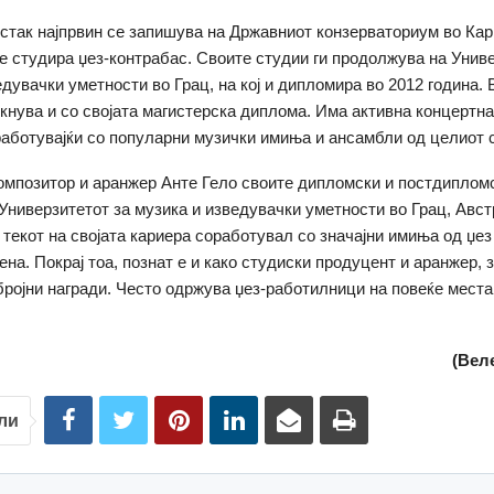
так најпрвин се запишува на Државниот конзерваториум во Кар
де студира џез-контрабас. Своите студии ги продолжува на Унив
едувачки уметности во Грац, на кој и дипломира во 2012 година. 
екнува и со својата магистерска диплома. Има активна концертна 
работувајќи со популарни музички имиња и ансамбли од целиот с
композитор и аранжер Анте Гело своите дипломски и постдипломс
Универзитетот за музика и изведувачки уметности во Грац, Австр
 текот на својата кариера соработувал со значајни имиња од џез
на. Покрај тоа, познат е и како студиски продуцент и аранжер, 
бројни награди. Често одржува џез-работилници на повеќе места
(
Вел
ли