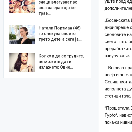
уште пред ед
знаци влегуваат во
златна ера која ќе
дополнителни
трае…
„Босанската 
диригареше со
Натали Портман (46)
го очекува своето
сводовите на
трето дете, а сега ја…
светот што б
преработките
озвучување.
Колку и да се трудите,
не можете да ги
излажете: Овие…
– Во оваа пр
пееја и анге
Севишниот да
исполнета ду
стотици грла 
“Прошетала Јо
Ѓурѓо“, нави
покажи нивнио