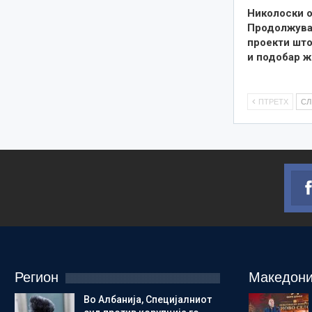
Николоски о
Продолжува
проекти што
и подобар ж
ПТРЕТХ
С
Регион
Македони
Во Албанија, Специјалниот