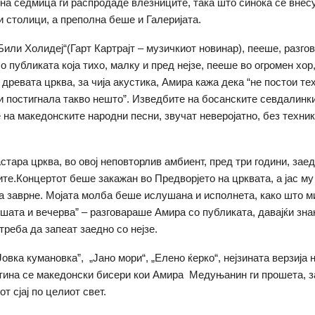
на седмица ги распродаде влезниците, така што синоќа се внес
 столици, а преполна беше и Галеријата.
Били Холидеј“(Гарт Картрајт – музичкиот новинар), пееше, разго
 публиката која тихо, малку и пред нејзе, пееше во огромен хор
 древата црква, за чија акустика, Амира кажа дека “не постои те
и постигнала такво нешто”. Изведбите на босанските севдалинк
 на македонските народни песни, звучат неверојатно, без техник
астара црква, во овој неповторлив амбиент, пред три години, зае
лите.Концертот беше закажан во Предворјето на црквата, а јас му
 заврне. Мојата молба беше ислушана и исполнета, како што м
шата и вечерва” – разговараше Амира со публиката, давајќи знак
треба да запеат заедно со нејзе.
вка кумановка”, „Јано мори“, „Елено ќерко“, нејзината верзија н
стина се македонски бисери кои Амира Медуњанин ги прошета, за
т сјај по целиот свет.