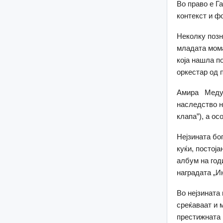
Во право е Га
контекст и ф
Неколку позн
младата мома
која нашла п
оркестар од 
Амира Медуња
наследство н
клапа”), а о
Нејзината бо
куќи, постој
албум на год
наградата „И
Во нејзината
среќаваат и 
престижната 