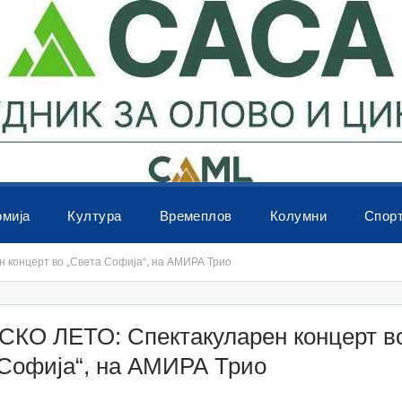
омија
Култура
Времеплов
Колумни
Спор
концерт во „Света Софија“, на АМИРА Трио
КО ЛЕТО: Спектакуларен концерт в
 Софија“, на АМИРА Трио