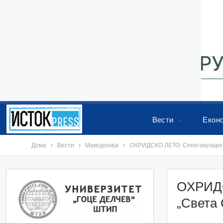
Вести
Екон
Дома
Вести
Македонија
OХРИДСКО ЛЕТО: Спектакуларен 
OХРИДС
„Света