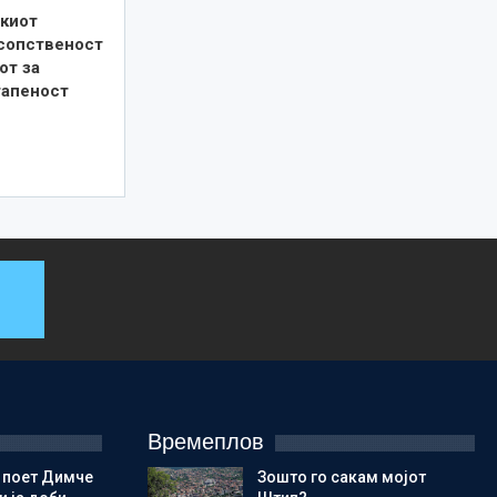
киот
 сопственост
от за
тапеност
Времеплов
 поет Димче
Зошто го сакам мојот