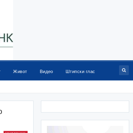
т
Живот
Видео
Штипски глас
о