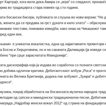
рт Картрајт, кога вели дека Амира се „игра“ со севдахот, пронаоѓа
орма во традицијата стара повеќе од сто години.
ати босански бисери, публиката ги слушна во нови верзии: “Не 
, жената да се продава за грст дукати и кило злато” – објаснув
оинакви текстови, поинакви изведби, како онаа на Чикашкиот т
пред еден век.
нин е уникатна вокалистка, една од најактивните промотори 
а Босна и Херцеговина, но и на саканата Далмација (ја изведе с
собено “при срце зараснатата Македонија”.
гата дискографија која ја издава во соработка со познати светск
ано добива одлични критики. Дебитантскиот албум „Роса“ е прогл
ината во Велика Британија, додека пак албумот „Зумра“ е добит
ндекси“.
 музика, покрај обработката на босанската музичка народна трад
мелодии од српски и македонски традиционални песни. Добитник
награда „Најдобар женски вокал 2012“ од страна на фондацијата