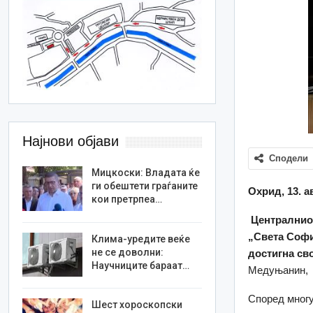
Најнови објави
Сподели
Мицкоски: Владата ќе
ги обештети граѓаните
О
хрид, 13. а
кои претрпеа…
Централнио
„Света Софи
Клима-уредите веќе
не се доволни:
достигна сво
Научниците бараат…
Медуњанин, 
Според многу
Шест хороскопски