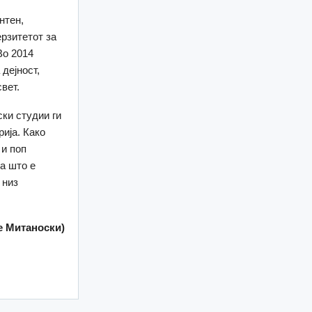
нтен,
ерзитетот за
Во 2014
дејност,
вет.
ки студии ги
ија. Како
 и поп
за што е
 низ
е Митаноски)