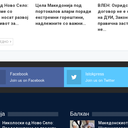
д Ново Село:
Цела Македонија под
ВЛЕН: Охридс
ме со
портокалов аларм поради
договор не е
 носат развој
екстремни горештини,
на ДУИ, Закон
ивот за…
надлежните со важни…
правична зас
не…
ЛЕДНО
Facebook
Istokpress
Join us on Facebook
Join us on Twitter
ја
Балкан
Николоски од Ново Село:
Македонскиот