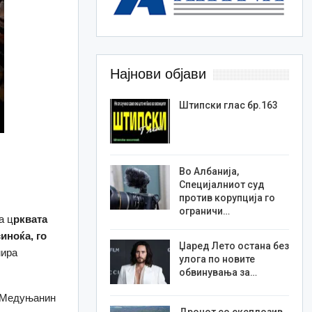
Најнови објави
Штипски глас бр.163
Во Албанија,
Специјалниот суд
против корупција го
ограничи…
а ц
рквата
иноќа, го
Џаред Лето остана без
ира
улога по новите
обвинувања за…
а Медуњанин
Дронот со експлозив