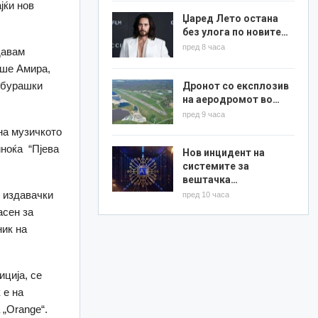
јќи нов
Џаред Лето остана
без улога по новите…
пред 8 часа
давам
аше Амира,
амбурашки
Дронот со експлозив
на аеродромот во…
пред 9 часа
на музичкото
иноќа “Пјева
Нов инцидент на
системите за
вештачка…
и издавачки
пред 10 часа
асен за
ник на
иција, се
 е на
 „Orange“.