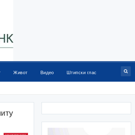
т
Живот
Видео
Штипски глас
ниту