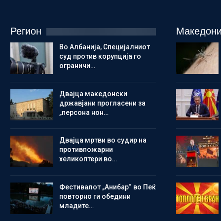
Регион
Македони
Во Албанија, Специјалниот
суд против корупција го
ограничи…
Двајца македонски
државјани прогласени за
„персона нон…
Двајца мртви во судир на
противпожарни
хеликоптери во…
Фестивалот „Анибар“ во Пеќ
повторно ги обедини
младите…