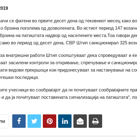
2019
зачи се фатени во првите десет дена од тековниот месец како в
со брзина поголема од дозволената. Во истиот период 147 возач
брзина на патиштата надвор од населените места.Тоа говори дек
и само во период од десет дена, СВР Штип санкционирал 325 воз
за внатрешни работи Штип соопштуваат дека спроведуваат и ќ
аат засилени контроли за откривање, спречување и санкционира
нати видови прекршоци кои придонесуваат за настанување на со
отешки последици.
ите учесници во сообраќајот да ги почитуваат сообраќајните пр
о и да ја почитуваат поставената сигнализација на патиштата“, п
ли