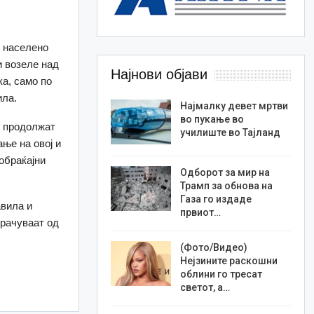
о населено
и возеле над
Најнови објави
а, само по
ила.
Најмалку девет мртви
во пукање во
е продолжат
училиште во Тајланд
ње на овој и
обраќајни
Одборот за мир на
Трамп за обнова на
Газа го издаде
авила и
првиот…
орачуваат од
(Фото/Видео)
Нејзините раскошни
облини го тресат
светот, а…