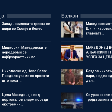
ја
Балкан
Западнонилската треска се
Македонскиот
шири во Скопје и Велес
Шипинкаровски
главната…
Мицкоски: Македонските
МАКЕДОНЕЦ В
аеродроми се
АЛБАНСКИОТ 
најбрзорастечки во…
УСПЕХ ЗА ЦЕЛ
Николоски од Ново Село:
Бездомникот 
Продолжуваме со проекти
пари, а еден од
што носат…
дал…
Цела Македонија под
Се урна скеле 
портокалов аларм поради
тројца загинат
екстремни…