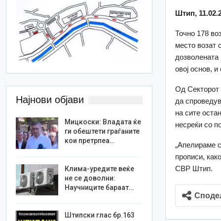
Штип, 11.02.
Точно 178 во
место возат 
дозволената 
овој основ, 
Од Секторот 
Најнови објави
да спроведув
на сите оста
Мицкоски: Владата ќе
несреќи со п
ги обештети граѓаните
кои претрпеа…
„Апелираме с
прописи, как
СВР Штип.
Клима-уредите веќе
не се доволни:
Научниците бараат…
Споде
Штипски глас бр.163