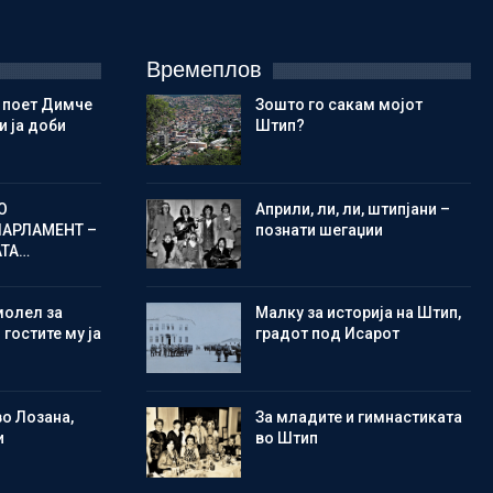
Времеплов
 поет Димче
Зошто го сакам мојот
 ја доби
Штип?
О
Aприли, ли, ли, штипјани –
ПАРЛАМЕНТ –
познати шегаџии
АТА…
молел за
Малку за историја на Штип,
 гостите му ја
градот под Исарот
во Лозана,
Зa младите и гимнастиката
и
во Штип