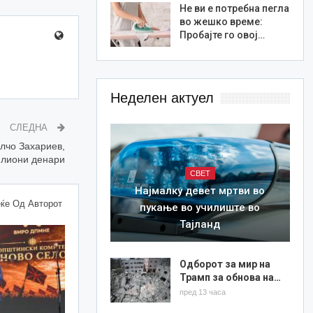
Не ви е потребна пегла
во жешко време:
Пробајте го овој…
Неделен актуел
СЛЕДНА
лчо Захариев,
илиони денари
СВЕТ
Најмалку девет мртви во
ќе Од Авторот
пукање во училиште во
Тајланд
Одборот за мир на
Трамп за обнова на…
пред 13 часа