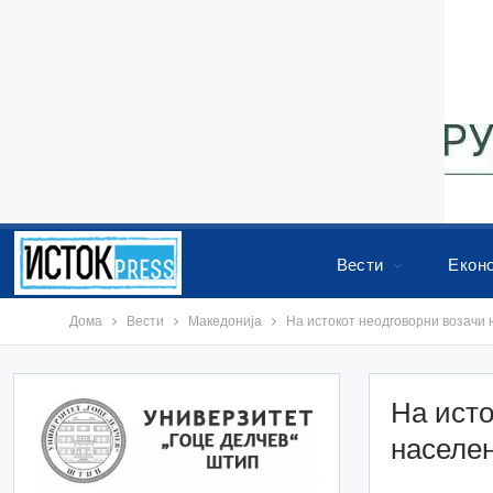
Вести
Екон
Дома
Вести
Македонија
На истокот неодговорни возачи 
На исто
населе