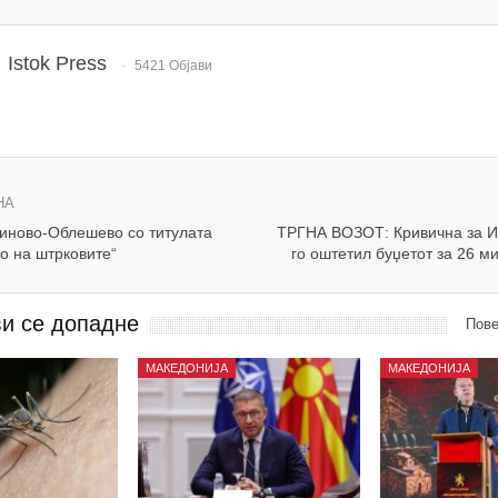
Istok Press
5421 Објави
НА
ново-Облешево со титулата
ТРГНА ВОЗОТ: Кривична за И
о на штрковите“
го оштетил буџетот за 26 м
ви се допадне
Пове
МАКЕДОНИЈА
МАКЕДОНИЈА