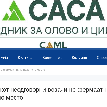
омија
Култура
Времеплов
Колумни
Спор
не фермаат ниту населено место
кот неодговорни возачи не фермаат 
но место