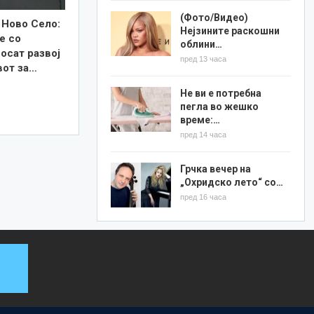
(Фото/Видео)
 Ново Село:
Нејзините раскошни
е со
облини…
осат развој
пред 13 часа
вот за…
Не ви е потребна
пегла во жешко
време:…
пред 14 часа
Грчка вечер на
„Охридско лето“ со…
пред 16 часа