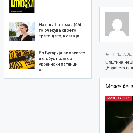
Натали Портман (46)
го очекува своето
трето дете, а сега ја…
Во Бугарија се преврте
ПРЕТХОД
автобус полн со
Општина Чеши
украински патници
„Европско сел
на…
Може ќе 
МАКЕДОНИЈА