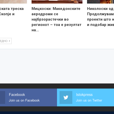
ската треска
Мицкоски: Македонските
Николоски од
Скопје и
аеродроми се
Продолжувам
најбрзорастечки во
проекти што н
регионот – тоа е резултат
и подобар жи
на…
ЛЕДНО
Facebook
Istokpress
Join us on Facebook
Join us on Twitter