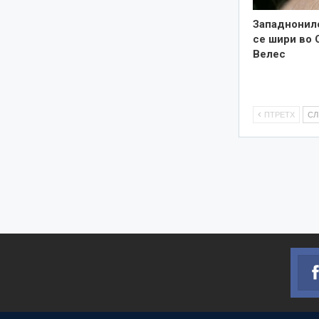
Западнонил
се шири во 
Велес
ПТРЕТХ
С