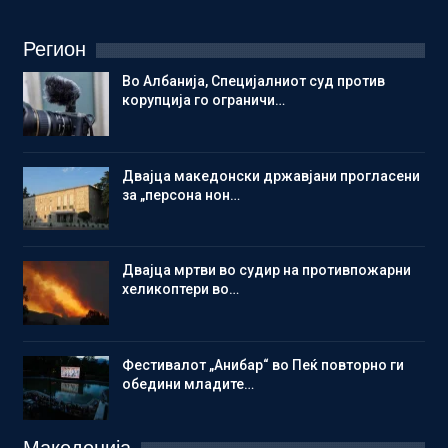
Регион
Во Албанија, Специјалниот суд против
корупција го ограничи…
Двајца македонски државјани прогласени
за „персона нон…
Двајца мртви во судир на противпожарни
хеликоптери во…
Фестивалот „Анибар“ во Пеќ повторно ги
обедини младите…