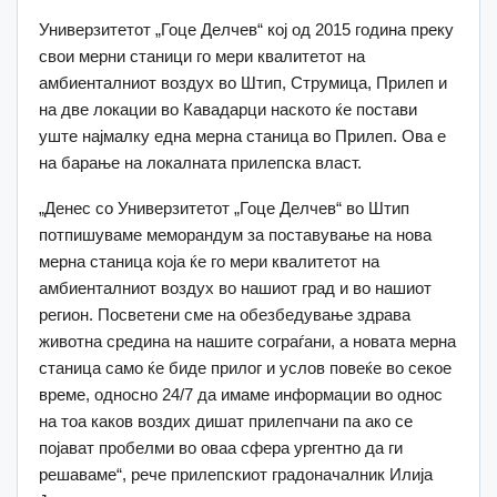
Универзитетот „Гоце Делчев“ кој од 2015 година преку
свои мерни станици го мери квалитетот на
амбиенталниот воздух во Штип, Струмица, Прилеп и
на две локации во Кавадарци наското ќе постави
уште најмалку една мерна станица во Прилеп. Ова е
на барање на локалната прилепска власт.
„Денес со Универзитетот „Гоце Делчев“ во Штип
потпишуваме меморандум за поставување на нова
мерна станица која ќе го мери квалитетот на
амбиенталниот воздух во нашиот град и во нашиот
регион. Посветени сме на обезбедување здрава
животна средина на нашите сограѓани, а новата мерна
станица само ќе биде прилог и услов повеќе во секое
време, односно 24/7 да имаме информации во однос
на тоа каков воздих дишат прилепчани па ако се
појават пробелми во оваа сфера ургентно да ги
решаваме“, рече прилепскиот градоначалник Илија