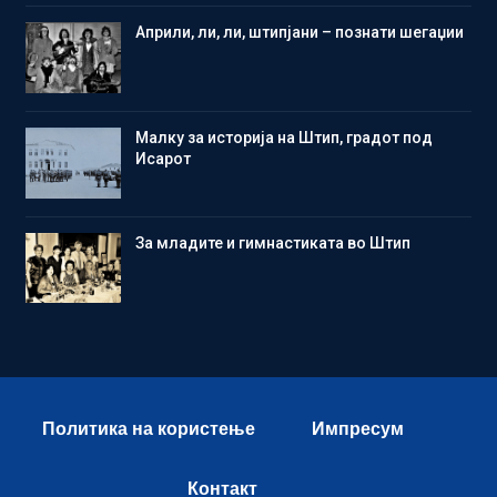
Aприли, ли, ли, штипјани – познати шегаџии
Малку за историја на Штип, градот под
Исарот
Зa младите и гимнастиката во Штип
Политика на користење
Импресум
Контакт