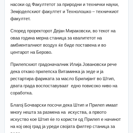
насоки од Факултетот за природни и технички науки,
Земјоделскиот факултет и Технолошко – техничкиот
факултет.
Според проректорот Дејан Мираковски, во текот на
оваа година мерна станица за квалитетот на
амбиенталниот воздух ќе биде поставена и во
центарот на Берово.
Прилепскиот градоначалник Илија Јовановски рече
дека откако прилепска Витаминка ја зеде и ја
рестартира фариката за масло Брилијант во Штип,
двата града воспоставуваат едно повисоко ниво на
соработка.
Благој Бочварски посочи дека Штип и Прилеп имаат
многу нешта за размена на искуства, а првото
искуство кое Штип ќе го користи од Прилеп е начинот
на кој овој град ја уреди својата филтер станица за