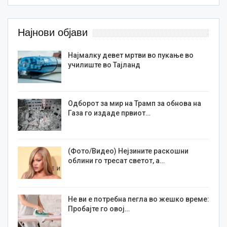
Најнови објави
Најмалку девет мртви во пукање во
училиште во Тајланд
Одборот за мир на Трамп за обнова на
Газа го издаде првиот…
(Фото/Видео) Нејзините раскошни
облини го тресат светот, а…
Не ви е потребна пегла во жешко време:
Пробајте го овој…