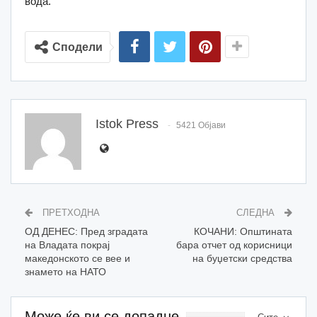
вода.
Сподели
Istok Press
5421 Објави
ПРЕТХОДНА
СЛЕДНА
ОД ДЕНЕС: Пред зградата
КОЧАНИ: Општината
на Владата покрај
бара отчет од корисници
македонското се вее и
на буџетски средства
знамето на НАТО
Може ќе ви се допадне