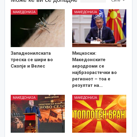
Сите
МАКЕДОНИЈА
МАКЕДОНИЈА
Западнонилската
Мицкоски:
треска се шири во
Македонските
Скопје и Велес
аеродроми се
најбрзорастечки во
регионот – тоа е
резултат на…
МАКЕДОНИЈА
МАКЕДОНИЈА