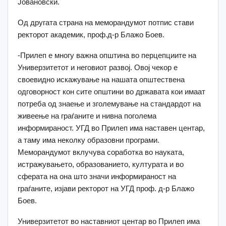
Јовановски.
Од другата страна на меморандумот потпис стави
ректорот академик, проф.д-р Блажо Боев.
-Прилеп е многу важна општина во перцепциите на
Универзитетот и неговиот развој. Овој чекор е
своевидно искажување на нашата општествена
одговорност кон сите општини во државата кои имаат
потреба од знаење и зголемување на стандардот на
живеење на граѓаните и нивна поголема
информираност. УГД во Прилеп има наставен центар,
а таму има неколку образовни програми.
Меморандумот вклучува соработка во науката,
истражувањето, образованието, културата и во
сферата на она што значи информираност на
граѓаните, изјави ректорот на УГД проф. д-р Блажо
Боев.
Универзитетот во наставниот центар во Прилеп има