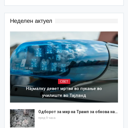
Неделен актуел
СВЕТ
Најмалку девет мртви во пукање во
училиште во Тајланд
Одборот за мир на Трамп за обнова на…
пред 9 часа