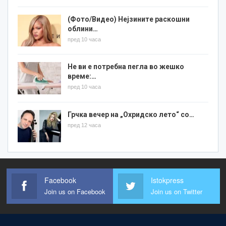
(Фото/Видео) Нејзините раскошни
облини…
пред 10 часа
Не ви е потребна пегла во жешко
време:…
пред 10 часа
Грчка вечер на „Охридско лето“ со…
пред 12 часа
Facebook
Istokpress
Join us on Facebook
Join us on Twitter