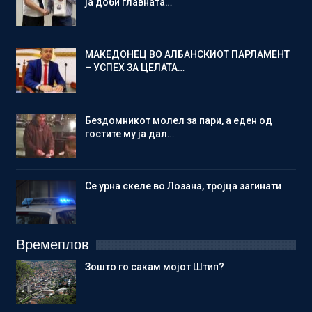
ја доби главната…
МАКЕДОНЕЦ ВО АЛБАНСКИОТ ПАРЛАМЕНТ
– УСПЕХ ЗА ЦЕЛАТА…
Бездомникот молел за пари, а еден од
гостите му ја дал…
Се урна скеле во Лозана, тројца загинати
Времеплов
Зошто го сакам мојот Штип?