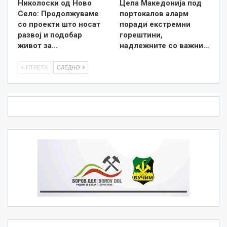
Николоски од Ново
Цела Македонија под
Село: Продолжуваме
портокалов аларм
со проекти што носат
поради екстремни
развој и подобар
горештини,
живот за…
надлежните со важни…
ПТРЕТХ
СЛЕДНО