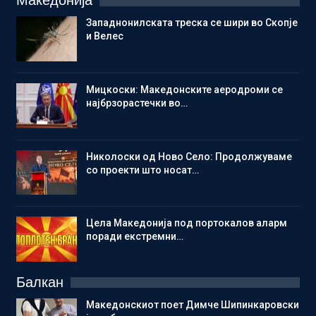
Македонија
Западнонилската треска се шири во Скопје
и Велес
Мицкоски: Македонските аеродроми се
најбрзорастечки во…
Николоски од Ново Село: Продолжуваме
со проекти што носат…
Цела Македонија под портокалов аларм
поради екстремни…
Балкан
Македонскиот поет Димче Шипинкаровски