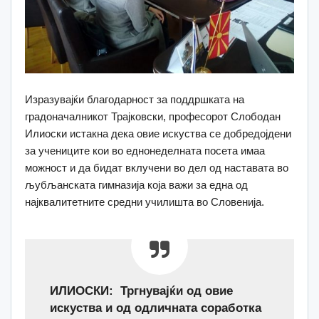
Изразувајќи благодарност за поддршката на
градоначалникот Трајковски, професорот Слободан
Илиоски истакна дека овие искуства се добредојдени
за учениците кои во еднонеделната посета имаа
можност и да бидат вклучени во дел од наставата во
љубљанската гимназија која важи за една од
најквалитетните средни училишта во Словенија.
ИЛИОСКИ: Тргнувајќи од овие
искуства и од одличната соработка