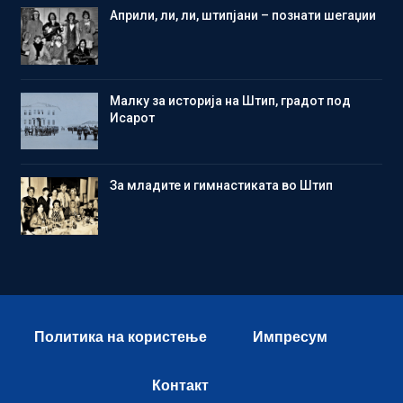
Aприли, ли, ли, штипјани – познати шегаџии
Малку за историја на Штип, градот под
Исарот
Зa младите и гимнастиката во Штип
Политика на користење
Импресум
Контакт