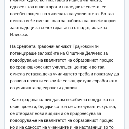
односот кон инвентарот и нагледните свеста, со
посебен акцент на хигиената на училиштето. Во таа
смисла веќе сме во план за набавка на повеќе корпи
за отпадоци за селектирање на отпадот, истакна
Илиоски.
На средбата, градоначалникот Трајковски ги
потенцираше заложбите на Општина Делчево за
подобрување на квалитетот на образовниот процес
во средношколскиот училишен центар и во таа
смисла истакна дека училиштето треба и понатаму да
развива проекти со кои ќе се зацврстува соработката
со училишта од европски држави.
-Како градоначалник давам несебична поддршка на
овие проекти, бидејќи со тоа се стекнуваат искуства,
се отвораат нови видици и се придонесува за
подобрување на квалитетот на образовниот процес,
но и на односот на учениците и на наставници во тој