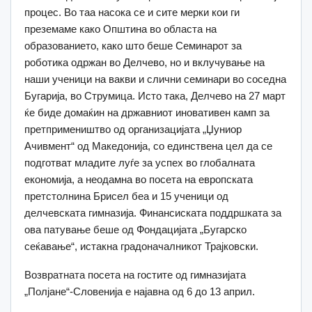
процес. Во таа насока се и сите мерки кои ги
преземаме како Општина во областа на
образованието, како што беше Семинарот за
роботика одржан во Делчево, но и вклучување на
наши ученици на вакви и слични семинари во соседна
Бугарија, во Струмица. Исто така, Делчево на 27 март
ќе биде домаќин на државниот иновативен камп за
претпримеништво од организацијата „Џуниор
Ачивмент“ од Македонија, со единствена цел да се
подготват младите луѓе за успех во глобалната
економија, а неодамна во посета на европската
претстолнина Брисел беа и 15 ученици од
делчевската гимназија. Финансиската поддршката за
ова патување беше од Фондацијата „Бугарско
сеќавање“, истакна градоначалникот Трајковски.
Возвратната посета на гостите од гимназијата
„Полјане“-Словенија е најавна од 6 до 13 април.