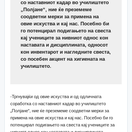
со наставниот кадар во училиштето
„Полјане“, ние ќе преземеме
соодветни мерки за примена на
овие искуства и кај нас. Посебно би
го потенцирал подигањето на свеста
кај учениците за нивниот однос кон
наставата и дисциплината, односот
кон инвентарот и нагледните свеста,
со посебен акцент на хигиената на
училиштето.
-Тргнувајќи од овие искуства и од одличната
соработка со наставниот кадар во училиштето
„Полјане“, ние ќе преземеме соодветни мерки за
примена на овие искуства и кај нас. Посебно би го
потенцирал подигањето на свеста кај учениците за
нивниот однос кон наставата и дисциплината,