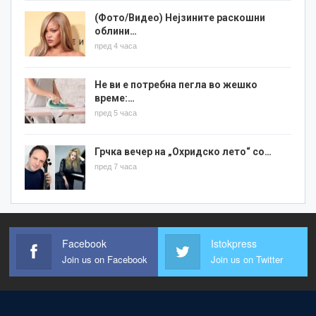
(Фото/Видео) Нејзините раскошни
облини…
пред 4 часа
Не ви е потребна пегла во жешко
време:…
пред 5 часа
Грчка вечер на „Охридско лето“ со…
пред 7 часа
Facebook
Istokpress
Join us on Facebook
Join us on Twitter