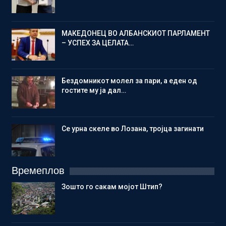
МАКЕДОНЕЦ ВО АЛБАНСКИОТ ПАРЛАМЕНТ
– УСПЕХ ЗА ЦЕЛАТА…
Бездомникот молел за пари, а еден од
гостите му ја дал…
Се урна скеле во Лозана, тројца загинати
Времеплов
Зошто го сакам мојот Штип?