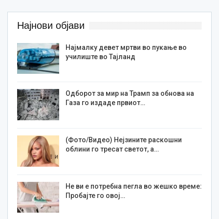
Најнови објави
Најмалку девет мртви во пукање во
училиште во Тајланд
Одборот за мир на Трамп за обнова на
Газа го издаде првиот…
(Фото/Видео) Нејзините раскошни
облини го тресат светот, а…
Не ви е потребна пегла во жешко време:
Пробајте го овој…