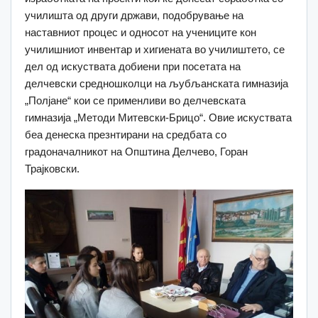
училишта од други држави, подобрување на
наставниот процес и односот на учениците кон
училишниот инвентар и хигиената во училиштето, се
дел од искуствата добиени при посетата на
делчевски средношколци на љубљанската гимназија
„Полјане“ кои се применливи во делчевската
гимназија „Методи Митевски-Брицо“. Овие искуствата
беа денеска презнтирани на средбата со
градоначалникот на Општина Делчево, Горан
Трајковски.