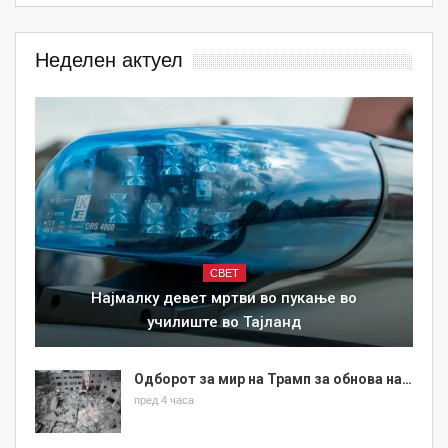
Неделен актуел
СВЕТ
Најмалку девет мртви во пукање во
училиште во Тајланд
Одборот за мир на Трамп за обнова на…
пред 4 часа