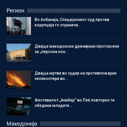
Регион
Во Албанија, Специјалниот суд против
корупција го ограничи…
Двајца македонски државјани прогласени
за „персона нон…
Двајца мртви во судир на противпожарни
хеликоптери во…
Фестивалот „Анибар“ во Пеќ повторно ги
обедини младите…
Македонија