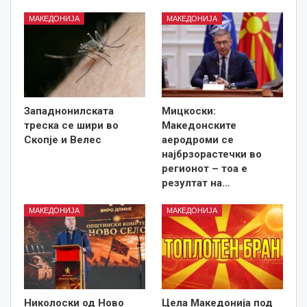
МАКЕДОНИЈА
МАКЕДОНИЈА
Западнонилската
Мицкоски:
треска се шири во
Македонските
Скопје и Велес
аеродроми се
најбрзорастечки во
регионот – тоа е
резултат на…
МАКЕДОНИЈА
МАКЕДОНИЈА
Николоски од Ново
Цела Македонија под