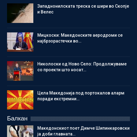
Западнонилската треска се шири во Скопје
и Велес
Мицкоски: Македонските аеродроми се
најбрзорастечки во…
Николоски од Ново Село: Продолжуваме
со проекти што носат…
Цела Македонија под портокалов аларм
поради екстремни…
Балкан
Македонскиот поет Димче Шипинкаровски
ја доби главната…