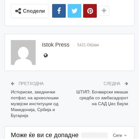
Сподели
Istok Press
5421 Објави
ПРЕТХОДНА
СЛЕДНА
Историски, заеднички
ШТИП: Бочварски имаше
потфат, на археолошки
средба со амбасадорот
музејски институции од
на САД Џес Бејли
Македонија, Србија и
Бугарија
Може ќе ви се допадне
Сите