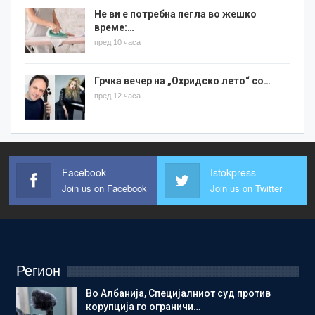
Не ви е потребна пегла во жешко
време:…
пред 10 часа
Грчка вечер на „Охридско лето“ со…
пред 12 часа
Facebook
Istokpress
Join us on Facebook
Join us on Twitter
Регион
Во Албанија, Специјалниот суд против
корупција го ограничи…