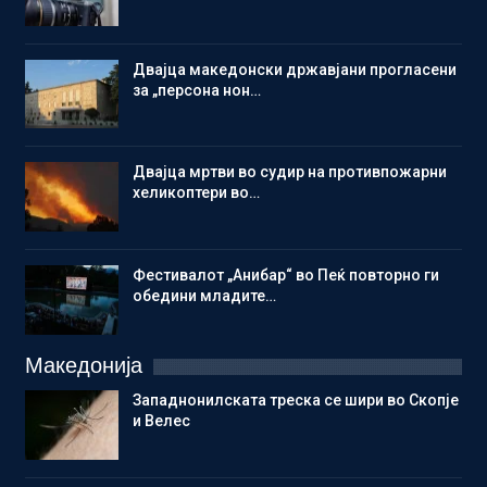
Двајца македонски државјани прогласени
за „персона нон…
Двајца мртви во судир на противпожарни
хеликоптери во…
Фестивалот „Анибар“ во Пеќ повторно ги
обедини младите…
Македонија
Западнонилската треска се шири во Скопје
и Велес