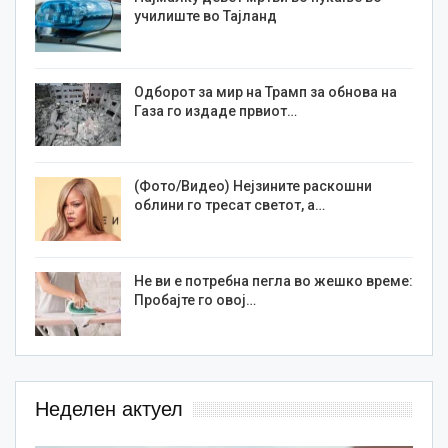
училиште во Тајланд
Одборот за мир на Трамп за обнова на
Газа го издаде првиот…
(Фото/Видео) Нејзините раскошни
облини го тресат светот, а…
Не ви е потребна пегла во жешко време:
Пробајте го овој…
Неделен актуел