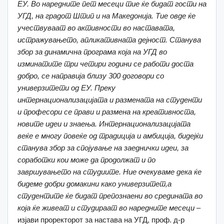
ЕУ. Во наредните пет месеци тие ќе бидат гости на
УГД, на градот Штип и на Македонија. Тие овде ќе
учествуваат во активности во наставата,
истражувањето, апликативната дејност. Станува
збор за динамична програма која на УГД во
изминатите три четири години се работи доста
добро, се направија близу 300 договори со
универзитети од ЕУ. Преку
интернационализацијата и размената на студенти
и професори се прави и размена на креативноста,
новите идеи и знаења. Интернационализацијата
веќе е многу повеќе од традиција и амбиција, бидејќи
станува збор за спојување на заеднички идеи, за
соработки кои може да продолжат и по
завршувањето на студиите. Ние очекуваме дека ќе
бидеме добри домакини како универзитет,а
студентите ќе бидат препознаени во средината во
која ќе живеат и студираат во наредните месеци
–
изјави проректорот за настава на УГД, проф. д-р