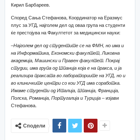
Кирил Барбареев.
Според Сања Стефанова, Координатор на Еразмус
плус за УГД, најголем дел од оваа група на студенти
ќе престојува на Факултетот за медицински науки:
–
Најголем дел од студентите се на ФМН, но има и
на Информатика, Економски факултет, Ликовна
академија, Машински и Правен факултет. Покрај
студии, има група од Шпанија која е на пракса, и ја
реализира праксата во лабораториите на УГД, но и
во клиничките центри со кои УГД има соработка.
Имаме студенти од Италија, Шпанија, Франција,
Полска, Романија, Португалија и Турција
– изјави
Стефанова.
Сподели