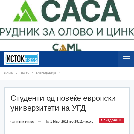
Дома
Вести
Македонија
Студенти од повеќе европски
универзитети на УГД
МАКЕДОНИЈА
На
1 Мар, 2019 во 15:11 часот.
Од
Istok Press