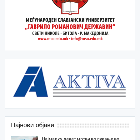
Најнови објави
Најмалку девет мртви во пукање во