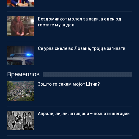
Бездомникот молел за пари, а еден од
гостите му ја дал…
Се урна скеле во Лозана, тројца загинати
Времеплов
Зошто го сакам мојот Штип?
Aприли, ли, ли, штипјани – познати шегаџии