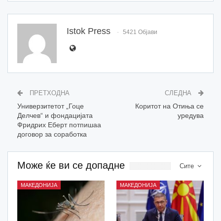
Istok Press
5421 Објави
ПРЕТХОДНА
СЛЕДНА
Универзитетот „Гоце
Коритот на Отиња се
Делчев“ и фондацијата
уредува
Фридрих Еберт потпишаа
договор за соработка
Може ќе ви се допадне
Сите
МАКЕДОНИЈА
МАКЕДОНИЈА