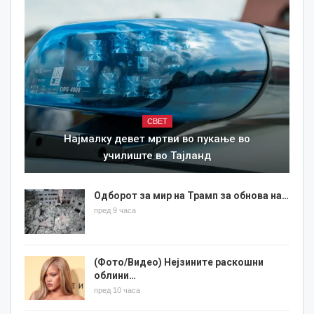
СВЕТ
Најмалку девет мртви во пукање во
училиште во Тајланд
Одборот за мир на Трамп за обнова на…
пред 9 часа
(Фото/Видео) Нејзините раскошни
облини…
пред 10 часа