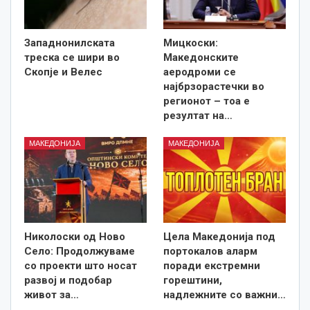
Западнонилската
Мицкоски:
треска се шири во
Македонските
Скопје и Велес
аеродроми се
најбрзорастечки во
регионот – тоа е
резултат на…
МАКЕДОНИЈА
МАКЕДОНИЈА
Николоски од Ново
Цела Македонија под
Село: Продолжуваме
портокалов аларм
со проекти што носат
поради екстремни
развој и подобар
горештини,
живот за…
надлежните со важни…