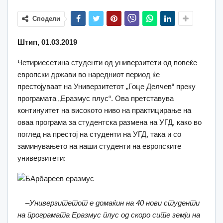
Сподели
Штип, 01.03.2019
Четириесетина студенти од универзитети од повеќе
европски држави во наредниот период ќе
престојуваат на Универзитетот „Гоце Делчев“ преку
програмата „Еразмус плус“. Ова претставува
континуитет на високото ниво на практицирање на
оваа програма за студентска размена на УГД, како во
поглед на престој на студенти на УГД, така и со
заминувањето на наши студенти на европските
универзитети:
–
Универзитетот е домаќин на 40 нови студенти
на програмата Еразмус плус од скоро сите земји на