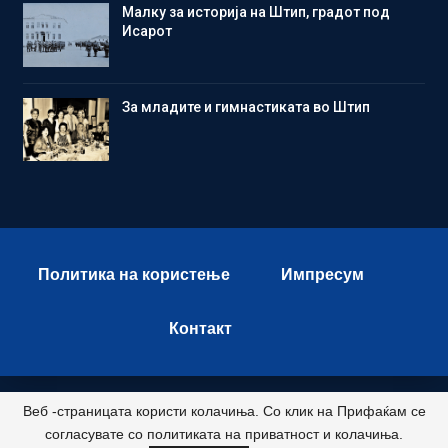
Малку за историја на Штип, градот под
Исарот
Зa младите и гимнастиката во Штип
Политика на користење
Импресум
Контакт
Веб -страницата користи колачиња. Со клик на Прифаќам се
© 2026 - Istok Press. All Rights Reserved.
согласувате со политиката на приватност и колачиња.
Развиено и хостирано од