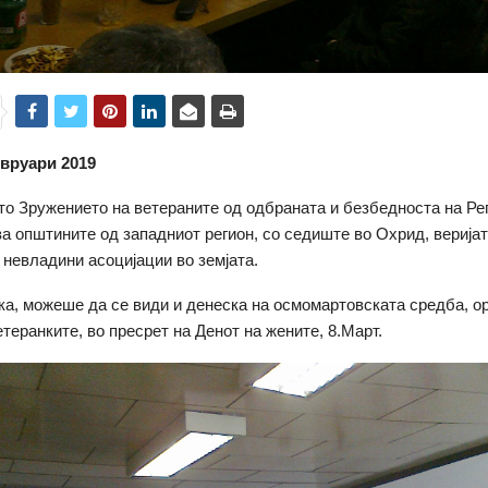
вруари
2019
то Зружението на ветераните од одбраната и безбедноста на Р
за општините од западниот регион, со седиште во Охрид, веријат
 невладини асоцијации во земјата.
ака, можеше да се види и денеска на осмомартовската средба, о
етеранките, во пресрет на Денот на жените, 8.Март.