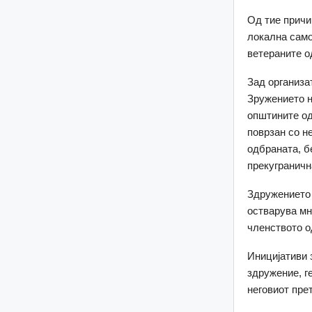
Од тие причи
локална само
ветераните о
Зад организа
Зружението н
општините од
поврзан со н
одбраната, б
прекуграничн
Здружението 
остварува мн
членството о
Иницијативи 
здружение, г
неговиот пре