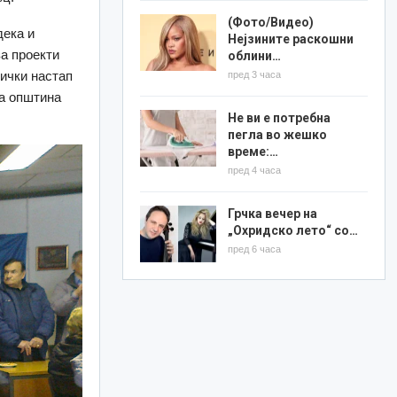
(Фото/Видео)
ека и
Нејзините раскошни
за проекти
облини…
нички настап
пред 3 часа
на општина
Не ви е потребна
пегла во жешко
време:…
пред 4 часа
Грчка вечер на
„Охридско лето“ со…
пред 6 часа