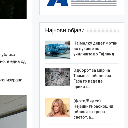
Најнови објави
Најмалку девет мртви
во пукање во
училиште во Тајланд
епублика
но, е една од
Одборот за мир на
Трамп за обнова на
рганизирана,
Газа го издаде
првиот…
(Фото/Видео)
Нејзините раскошни
облини го тресат
светот, а…