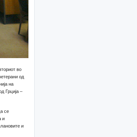
вториот во
ветерани од
ија на
од Грција –
да се
а и
плановите и