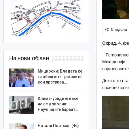
Сподели
Охрид, 4.
фе
– Регионално
Најнови објави
Македонија, 
најмасовните
Мицкоски: Владата ќе
ги обештети граѓаните
Дека е тоа т
кои претрпеа…
посебно за в
Клима-уредите веќе
не се доволни:
Научниците бараат…
Натали Портман (46)