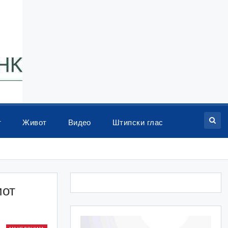
т
Живот
Видео
Штипски глас
иот