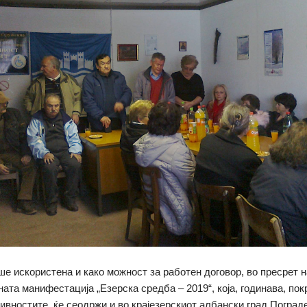
е искористена и како можност за работен договор, во пресрет н
ата манифестација „Езерска средба – 2019“, која, годинава, пок
тивностите, ќе сеодржи и во крајезерскиот албански град Поград