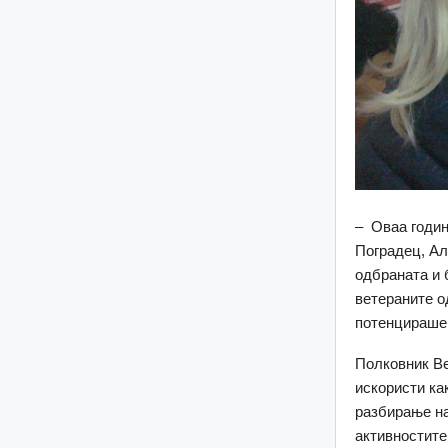
– Оваа годин
Поградец, Ал
одбраната и 
ветераните од
потенцираше
Полковник Ве
искористи ка
разбирање на
активностите