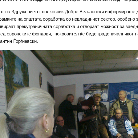
от на Здружението, полковник Добре Вељаноски информираше д
 рамките на општата соработка со невладиниот сектор, особено 
зивираат прекуграничната соработка и отвораат можност за заед
ред европските фондови, покровител ќе биде градоначалникот 
антин Ѓорѓиевски.