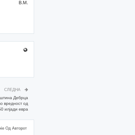
В.М.
СЛЕДНА
Општина Дебрца
о вредност од
50 илјади евра
ќе Од Авторот