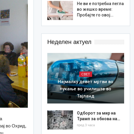
Не ви е потребна пегла
во жешко време:
Пробајте го овој…
Неделен актуел
СВЕТ
Најмалку девет мртви во
пукање во училиште во
Тајланд
Одборот за мир на
а
Трамп за обнова на…
рај во Охрид,
пред 3 часа
ец.