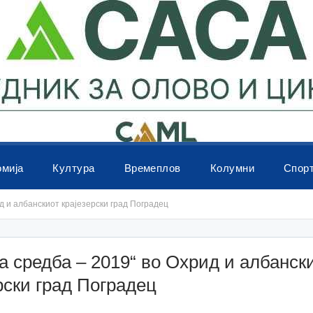
омија
Култура
Времеплов
Колумни
Спор
д и албанскиот крајезерски град Поградец
а средба – 2019“ во Охрид и албанск
рски град Поградец