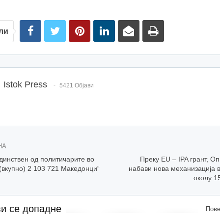
ли
Istok Press
5421 Објави
НА
динствен од политичарите во
Преку EU – IPA грант, 
 (вкупно) 2 103 721 Македонци“
набави нова механизација в
околу 1
ви се допадне
Пове