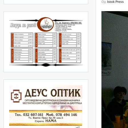
Од
Istok Press