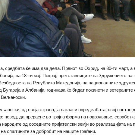
а, средбата ќе има два дела. Првиот во Охрид, на 30-ти март, а 
банија, на 18-ти мај. Покрај, претставниците на Здружението на 
безбедноста на Република Македонија, на националните здружен
 Бугарија и Албанија, годинава ќе бидат поканети и ветераните 
 Вељаноски.
љаноски, од своја страна, ја нагласи определбата, овој настан 
ко повод, да прерасне во трајна форма на поврзување, соработк
 народите од соседните пријателски земји во реализацијата на 
 на општините за добробит на нашите граѓани.