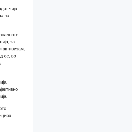
адот чија
на на
ионалното
ија, за
и активизам,
д се, во
а
ија,
ајактивно
ија.
ото
енцира