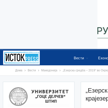
Вести
Екон
Дома
Вести
Македонија
„Езерска средба – 2019“ во Охри
„Езерск
крајезе