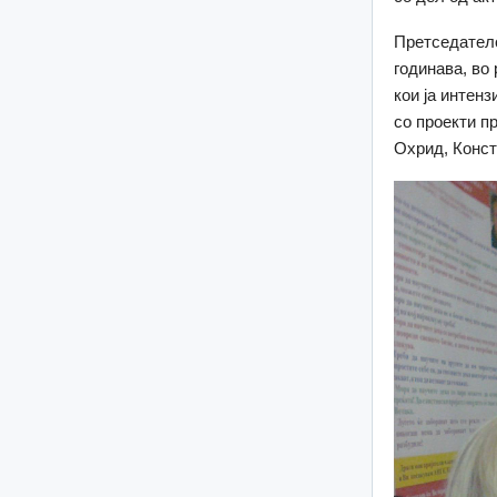
Претседател
годинава, во
кои ја интен
со проекти п
Охрид, Конст