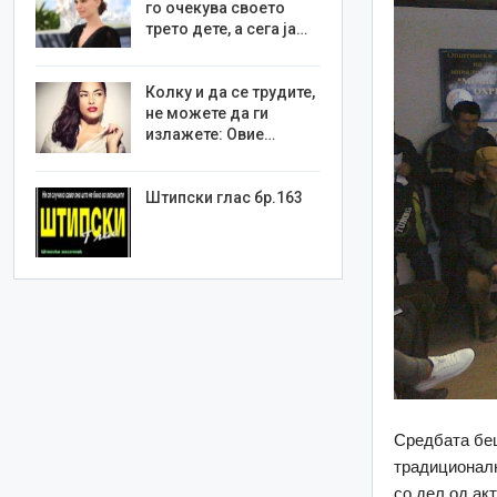
го очекува своето
трето дете, а сега ја…
Колку и да се трудите,
не можете да ги
излажете: Овие…
Штипски глас бр.163
Средбата беш
традиционалн
со дел од ак