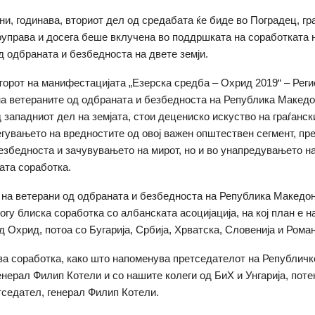
ни, годинава, вториот дел од средабата ќе биде во Поградец, гр
управа и досега беше вклучена во поддршката на соработката 
д одбраната и безбедноста на двете земји.
торот на манифестацијата „Езерска средба – Охрид 2019“ – Рег
а ветераните од одбраната и безбедноста на Република Македон
 западниот дел на земјата, стои децениско искуство на граѓанск
егувањето на вредностите од овој важен општествен сегмент, пре
езбедноста и зачувувањето на мирот, но и во унапредувањето н
ата соработка.
на ветерани од одбраната и безбедноста на Република Македон
огу блиска соработка со албанската асоцијација, на кој план е н
д Охрид, потоа со Бугарија, Србија, Хрватска, Словенија и Роман
за соработка, како што напоменува претседателот на Републичк
енерал Филип Котели и со нашите колеги од БиХ и Унгарија, пот
тседател, генерал Филип Котели.