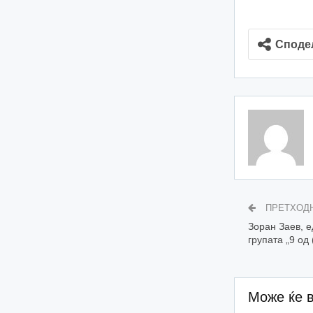
Споде
ПРЕТХОД
Зоран Заев, е
групата „9 од
Може ќе 