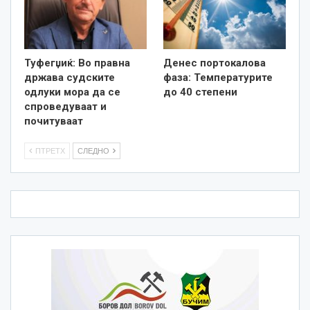
Туфегџиќ: Во правна
Денес портокалова
држава судските
фаза: Температурите
одлуки мора да се
до 40 степени
спроведуваат и
почитуваат
ПТРЕТХ
СЛЕДНО