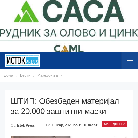
Дома
Вести
Македонија
ШТИП: Обезбеден материјал
за 20.000 заштитни маски
МАКЕДОНИЈА
На
19 Мар, 2020 во 19:16 часот.
Од
Istok Press