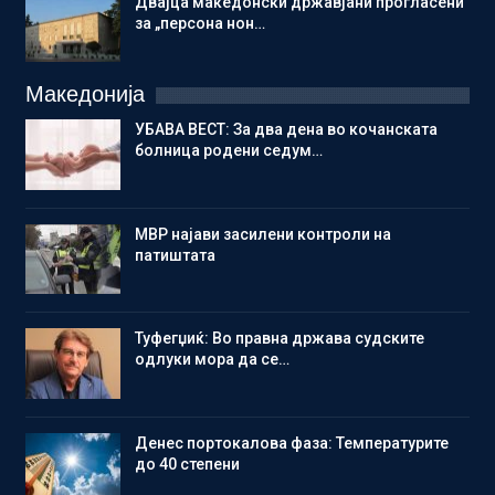
Двајца македонски државјани прогласени
за „персона нон…
Македонија
УБАВА ВЕСТ: За два дена во кочанската
болница родени седум…
МВР најави засилени контроли на
патиштата
Туфегџиќ: Во правна држава судските
одлуки мора да се…
Денес портокалова фаза: Температурите
до 40 степени