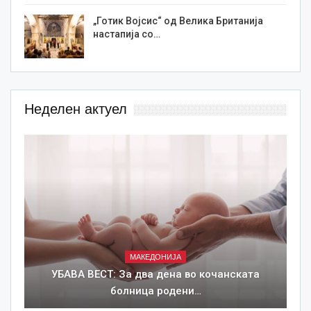
„Готик Војсис“ од Велика Британија
настапија со…
Неделен актуел
МАКЕДОНИЈА
УБАВА ВЕСТ: За два дена во кочанската
болница родени…