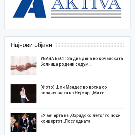
Најнови објави
УБАВА ВЕСТ: За два дена во кочанската
болница родени седум…
(Фото) Шон Мендес во врска со
поранешната на Нејмар: „Ми го…
ЕУ вечерта на „Охридско лето“ го носи
концертот „Последната…