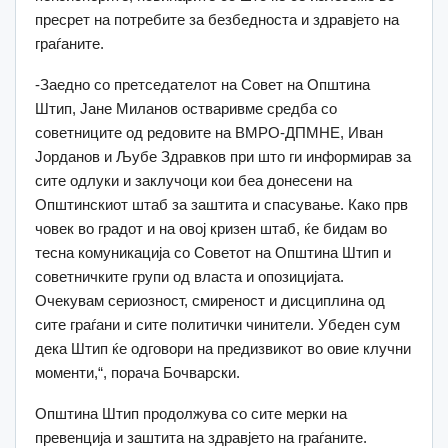
пресрет на потребите за безбедноста и здравјето на
граѓаните.
-Заедно со претседателот на Совет на Општина
Штип, Јане Миланов остваривме средба со
советниците од редовите на ВМРО-ДПМНЕ, Иван
Јорданов и Љубе Здравков при што ги информирав за
сите одлуки и заклучоци кои беа донесени на
Општинскиот штаб за заштита и спасување. Како прв
човек во градот и на овој кризен штаб, ќе бидам во
тесна комуникација со Советот на Општина Штип и
советничките групи од власта и опозицијата.
Очекувам сериозност, смиреност и дисциплина од
сите граѓани и сите политички чинители. Убеден сум
дека Штип ќе одговори на предизвикот во овие клучни
моменти,“, порача Бочварски.
Општина Штип продолжува со сите мерки на
превенција и заштита на здравјето на граѓаните.