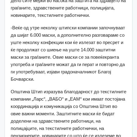
дело сите мерки во насока на заштита на здравјето на
граѓаните, здравствените работници, полицијата,
новинарите, текстилните работнички.
-Веќе од утре неколку штипски компании започнуваат
да шијат 6.000 маски, а дополнително разговараме со
уште неколку конфекции кои ќе излезат во пресрет и
ќе продолжат со шиење на уште 14.000 заштитни
маски за граѓаните. Овие маски се за повеќекранта
употреба и граѓаните можат да ги перат и повторно да
ги употребуваат, изјави градоначалникот Благој
Бочварски.
Општина Штип изразува благодарност до текстилните
компании „Ларс“, „ВАБО“ и „ЕАМ“ кои имаат постојана
координација и комуникација со Општина Штип во
овие важни моменти. Заштитните маски ќе бидат
доделени на здравствените работници, на
полицајците, на текстилните работнички, на
пензионерите, новинарите со што ќе се излеземе во