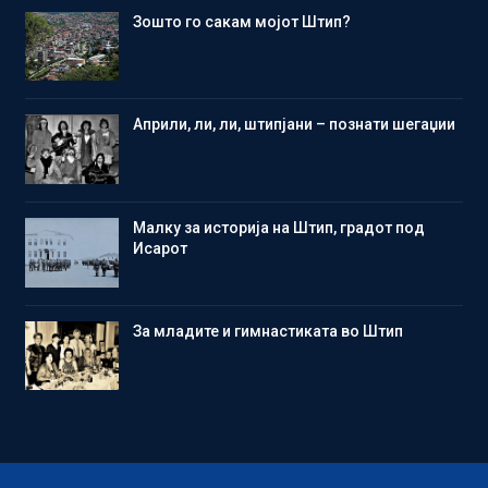
Зошто го сакам мојот Штип?
Aприли, ли, ли, штипјани – познати шегаџии
Малку за историја на Штип, градот под
Исарот
Зa младите и гимнастиката во Штип