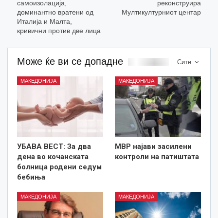
самоизолација,
реконструира
доминантно вратени од
Мултикултурниот центар
Италија и Малта,
кривични против две лица
Може ќе ви се допадне
Сите
МАКЕДОНИЈА
МАКЕДОНИЈА
УБАВА ВЕСТ: За два
МВР најави засилени
дена во кочанската
контроли на патиштата
болница родени седум
бебиња
МАКЕДОНИЈА
МАКЕДОНИЈА