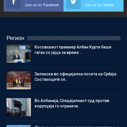
Join us on Facebook
Join us on Twitter
Регион
Косовскиот премиер Албин Курти беше
гаѓан со јајца за време…
Зеленски во официјална посета на Србија:
Состаноците се…
Во Албанија, Специјалниот суд против
корупција го ограничи…