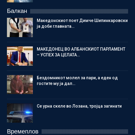
Балкан
Македонскиот поет Димче Шипинкаровски
ја доби главната…
МАКЕДОНЕЦ ВО АЛБАНСКИОТ ПАРЛАМЕНТ
– УСПЕХ ЗА ЦЕЛАТА…
Бездомникот молел за пари, а еден од
гостите му ја дал…
Се урна скеле во Лозана, тројца загинати
Времеплов