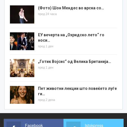
(Фото) Шон Мендес во врска со…
пред 24 часа
ЕУ вечерта на „Охридско лето“ го
носи…
пред 1 ден
„Готик Војсис“ од Велика Британија…
пред 1 ден
Пет животни лекции што повеќето луѓе
ги…
пред 2 дена
Facebook
Istokpress