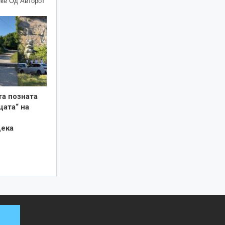
ќе Од Авторот
та позната
цата“ на
дека