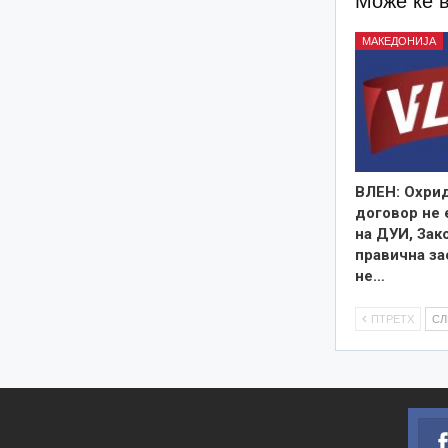
Може ќе 
МАКЕДОНИЈА
ВЛЕН: Охри
договор не 
на ДУИ, Зак
правична за
не…
ПТРЕТХ
С