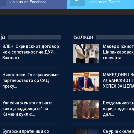
Join us on Facebook
Join us on Twitter
ја
Балкан
ВЛЕН: Охридскиот договор
Македонскиот
не е сопственост на ДУИ,
Шипинкаровски
Законот…
главната…
Николоски: Го зајакнуваме
МАКЕДОНЕЦ В
партнерството со САД
АЛБАНСКИОТ 
преку…
УСПЕХ ЗА ЦЕЛ
Уапсена жената позната
Бездомникот 
како „газдарицата“ на
пари, а еден од
Камени кукли:…
дал…
Бугарски пратеници со
Се урна скеле 