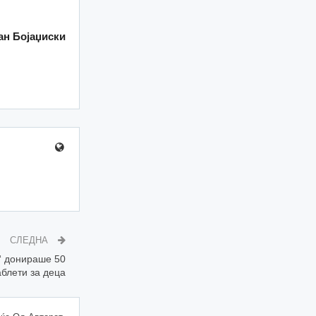
ан Бојаџиски
СЛЕДНА
“ донираше 50
аблети за деца