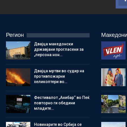
Регион
Македони
Двајца македонски
државјани прогласени за
„персона нон…
Двајца мртви во судир на
противпожарни
хеликоптери во…
Фестивалот „Анибар“ во Пеќ
повторно ги обедини
младите…
Новинарите во Србија се