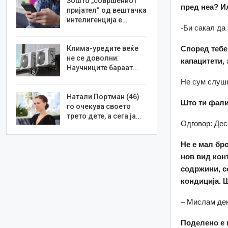
Зошто „совршениот
пред неа? И
пријател“ од вештачка
интелигенција е…
-Би сакал да
Според тебе
Клима-уредите веќе
не се доволни:
капацитети,
Научниците бараат…
Не сум слушн
Натали Портман (46)
Што ти фали
го очекува своето
трето дете, а сега ја…
Одговор: Дес
Не е мал бро
нов вид кон
содржини, с
кондиција. 
– Мислам дек
Поделено е 