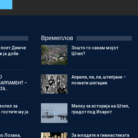
Времеплов
 поет Димче
Зошто го сакам мојот
 ја доби
Штип?
О
Aприли, ли, ли, штипјани –
ПАРЛАМЕНТ –
познати шегаџии
АТА…
молел за
Малку за историја на Штип,
 гостите му ја
градот под Исарот
во Лозана,
Зa младите и гимнастиката