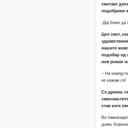
сметаат дека
подобриме к
-Дај боже да
Цел свет, се
здравственит
нашите живот
подобар од 
нов роман и
– На компјут
ќе кажам сé!
Се држ
иш л
самозаштита
став кога ов
Во гимназија
дома. Корона