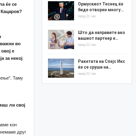
Ормускиот Теснец ќе
ла ќе се
биде отворен многу…
 Кацаров?
пред 21 час
Што да направите ако
а
вашиот партнер е…
 важни во
пред 21 час
 овој е
а за некој
Ракетата на Спејс Икс
ќе се сруши на…
пред 21 час
жење“. Таму
маш ли свој
авме кон
 немаме друг