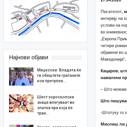
Писателот
, 
интервју на 
услови на ко
во книжевнос
„Европа Прим
четири романа
објавени во 
Најнови објави
Македонија“,
Мицкоски: Владата ќе
Кацаров, шт
ги обештети граѓаните
намалени пр
кои претрпеа…
– Што можам 
Шест хороскопски
Што пишув
знаци влегуваат во
златна ера која ќе
-Штотуку го 
трае…
Мислиш ли де