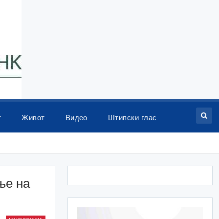
т
Живот
Видео
Штипски глас
ње на