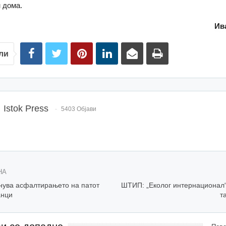
н дома.
Ив
ли
Istok Press
5403 Објави
НА
ува асфалтирањето на патот
ШТИП: „Еколог интернационал
анци
т