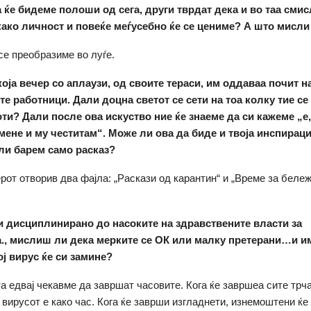
 ќе бидеме полоши од сега, други тврдат дека и во таа смис
ако личност и повеќе меѓусебно ќе се цениме?
А што мисли
 се преобразиме во луѓе.
која вечер со аплаузи, од своите тераси, им оддаваа почит н
е работници. Дали доцна светот се сети на тоа колку тие се
и? Дали после ова искуство ние ќе знаеме да си кажеме „е,
мене и му честитам“.
Може ли ова да биде и твоја инспирациј
ли барем само расказ?
ерот отворив два фајла: „Раскази од карантин“ и „Време за беле
и дисциплинирано до насоките на здравствените власти за
., мислиш ли дека мерките
се ОК или малку претерани…и и
ој вирус ќе си замине?
та едвај чекавме да завршат часовите. Кога ќе завршеа сите трч
 вирусот е како час. Кога ќе заврши изгладнети, изнемоштени ќе