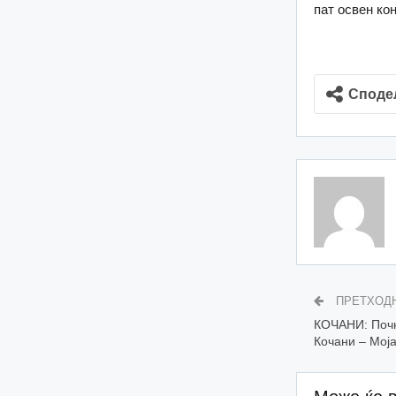
пат освен ко
Споде
ПРЕТХОД
КОЧАНИ: Почн
Кочани – Мој