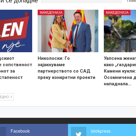
ви се допадне
Пове
МАКЕДОНИЈА
МАКЕДОНИЈА
дскиот
Николоски: Го
Уапсена жена
е сопственост
зајакнуваме
како „газдари
онот за
партнерството со САД
Камени кукли:
стапеност
преку конкретни проекти
Осомничена 
нападнала…
ЛЕДНО
Facebook
Istokpress