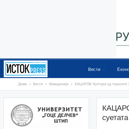
Вести
Екон
Дома
Вести
Македонија
КАЦАРОВ: Култура од терасите з
КАЦАРОВ
суетата