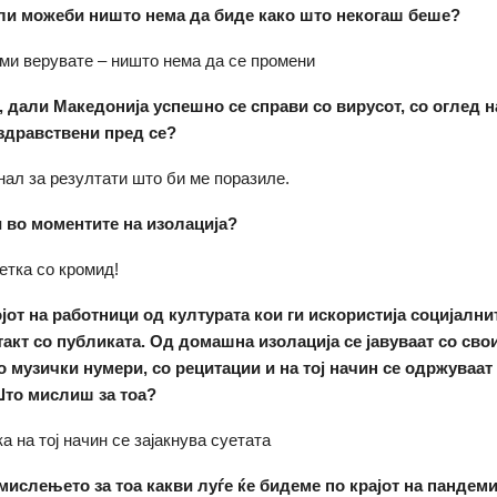
ли можеби ништо нема да биде како што некогаш беше?
 ми верувате – ништо нема да се промени
, дали Македонија успешно се справи со вирусот, со оглед н
 здравствени пред се?
ал за резултати што би ме поразиле.
 во моментите на изолација?
етка со кромид!
јот на работници од културата кои ги искористија социјални
такт со публиката. Од домашна изолација се јавуваат со сво
о музички нумери, со рецитации и на тој начин се одржуваат
Што мислиш за тоа?
а на тој начин се зајакнува суетата
мислењето за тоа какви луѓе ќе бидеме по крајот на пандеми