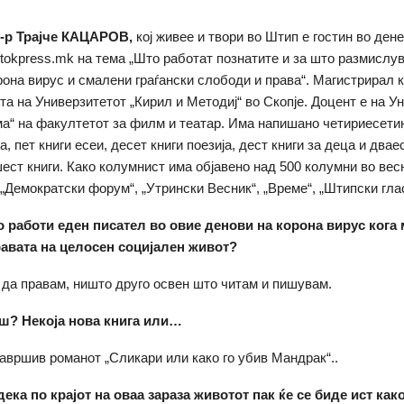
м-р Трајче КАЦАРОВ,
кој живее и твори во Штип е гостин во ден
istokpress.mk на тема „Што работат познатите и за што размислу
рона вирус и смалени граѓански слободи и права“. Магистрирал 
та на Универзитетот „Кирил и Методиј“ во Скопје. Доцент е на У
а“ на факултетот за филм и театар. Има напишано четириесети
, пет книги есеи, десет книги поезија, дест книги за деца и два
шест книги. Како колумнист има објавено над 500 колумни во вес
 „Демократски форум“, „Утрински Весник“, „Време“, „Штипски глас
о работи еден писател во овие денови на корона вирус кога 
авата на целосен социјален живот?
да правам, ништо друго освен што читам и пишувам.
аш
? Некоја нова книга
или…
завршив романот „Сликари или како го убив Мандрак“..
ка по крајот на оваа зараза животот пак ќе се биде ист как