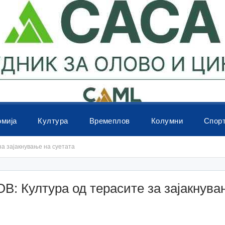
омија
Култура
Времеплов
Колумни
Спор
а зајакнување на суетата
: Култура од терасите за зајакнува