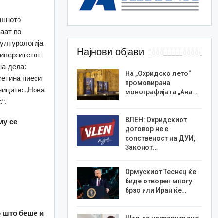
ешното
ваат во
културологија
Најнови објави
ниверзитетот
на дела:
На „Охридско лето“
есетина пиеси
промовирана
ниците: „Нова
монографијата „Ана…
“.
ВЛЕН: Охридскиот
му се
договор не е
сопственост на ДУИ,
Законот…
Ормускиот Теснец ќе
биде отворен многу
брзо или Иран ќе…
о што беше и
Што да направите ако