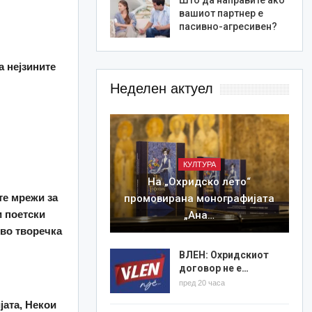
вашиот партнер е
пасивно-агресивен?
а нејзините
Неделен актуел
КУЛТУРА
На „Охридско лето“
те мрежи за
промовирана монографијата
и поетски
„Ана…
 во творечка
ВЛЕН: Охридскиот
договор не е…
пред 20 часа
јата, Некои