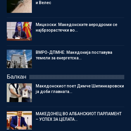
и Велес
Мицкоски: Македонските аеродроми се
најбрзорастечки во…
ВМРО-ДПМНЕ: Македонија поставува
темели за енергетска…
Балкан
Македонскиот поет Димче Шипинкаровски
ја доби главната…
МАКЕДОНЕЦ ВО АЛБАНСКИОТ ПАРЛАМЕНТ
– УСПЕХ ЗА ЦЕЛАТА…