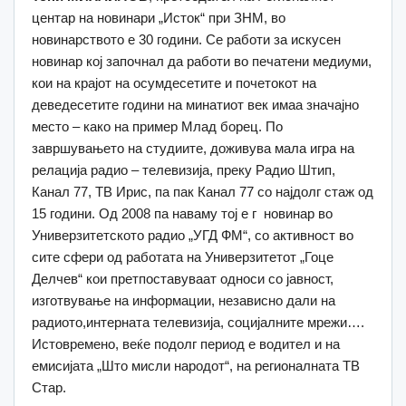
центар на новинари „Исток“ при ЗНМ, во
новинарството е 30 години. Се работи за искусен
новинар кој започнал да работи во печатени медиуми,
кои на крајот на осумдесетите и почетокот на
деведесетите години на минатиот век имаа значајно
место – како на пример Млад борец. По
завршувањето на студиите, доживува мала игра на
релација радио – телевизија, преку Радио Штип,
Канал 77, ТВ Ирис, па пак Канал 77 со најдолг стаж од
15 години. Од 2008 па наваму тој е г новинар во
Универзитетското радио „УГД ФМ“, со активност во
сите сфери од работата на Универзитетот „Гоце
Делчев“ кои претпоставуваат односи со јавност,
изготвување на информации, независно дали на
радиото,интерната телевизија, социјалните мрежи….
Истовремено, веќе подолг период е водител и на
емисијата „Што мисли народот“, на регионалната ТВ
Стар.