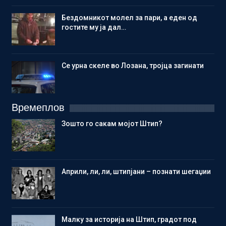
Бездомникот молел за пари, а еден од
гостите му ја дал…
Се урна скеле во Лозана, тројца загинати
Времеплов
Зошто го сакам мојот Штип?
Aприли, ли, ли, штипјани – познати шегаџии
Малку за историја на Штип, градот под