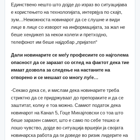
Единствено нешто што дојде до израз во ситуацијава
е користењето на технологијата, интервјуа по скајп,
зум…Неможноста новинарот да се слушне и види
лице в лице со изворот на информацијата, за жал не
беше хендикеп за некои колеги и претходно,
телефонот им беше најдобар „пријател“
Дали новинарите се меѓу професиите со најголема
опасност да се заразат со оглед на фактот дека тие
имаат дозвола за следење на настаните на
отворено и се мешаат со многу луѓе…
-Секако дека се, и мислам дека новинарите треба
стриктно да се придржуваат до препораките и да се
заштитат, колку е тоа можно. Самиот податок дека
новинарот на Канал 5, Гоце Михајловски со тоа што
беше заразен самиот, што е само по себе тешко и
лошо чувство, дојде во ситуација вршејќи ја својата
новинарска работа да ги доведе во ризик лидерите на