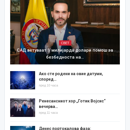
СВЕТ
САД ветуваат 1 милијарда долари помош за
безбедноста на…
Ако сте родени на овие датуми,
според…
пред 10 часа
Ренесансниот хор „Готик Војсис“
вечерва…
пред 11 часа
Денес портокалова фаза: