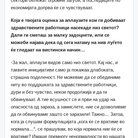
сектори бележат огромни загуби, а последиците по
економијата допрва ќе се чувствуваат.
Која е твојата оценка за аплаузите кои ги добиваат
здравствените работници насекаде низ светот?
Дали ги сметаш за малку задоцнети, или се
можеби најава дека од сега натаму на нив луѓето
ќе гледаат на вистински начин…
-За жал, аплаузи видов само низ светот. Кај нас, и
таквите иницијативи само ја покажаа длабоката,
страшна поделеност. Не можевме да се обединиме
ниту во поддршката за здравствените работници,
дури и без чувство, некои продолжија и да ги
обвинуваат. А тие всушност се и први на удар на
опасноста од зараза, а замислете, ние си дозволивме
да ги обвинуваме зашто се заразиле! Тажно… Затоа,
кога ја слушам формулацијата „кога ќе се вратиме во
нормала…“, се прашувам, во која нормала ние ќе се
вратиме? Имаше премногу ненормалности во нашата