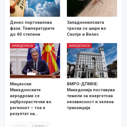
Денес портокалова
Западнонилската
фаза: Температурите
треска се шири во
до 40 степени
Скопје и Велес
МАКЕДОНИЈА
МАКЕДОНИЈА
Мицкоски:
ВМРО-ДПМНЕ:
Македонските
Македонија поставува
аеродроми се
темели за енергетска
најбрзорастечки во
независност и зелена
регионот – тоа е
транзиција
резултат на…
ПТРЕТХ
СЛЕДНО