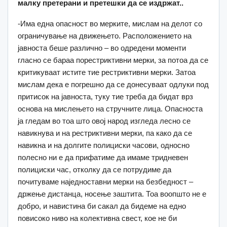
малку претерани и претешки да се издржат..
-Има една опасност во мерките, мислам на делот со
ограничување на движењето. Расположението на
јавноста беше различно – во одредени моменти
гласно се бараа порестриктивни мерки, за потоа да се
критикуваат истите тие рестриктивни мерки. Затоа
мислам дека е погрешно да се донесуваат одлуки под
притисок на јавноста, туку тие треба да бидат врз
основа на мислењето на стручните лица. Опасноста
ја гледам во тоа што овој народ изгледа лесно се
навикнува и на рестриктивни мерки, па како да се
навикна и на долгите полициски часови, односно
полесно ни е да прифатиме да имаме тридневен
полициски час, отколку да се потрудиме да
почитуваме наједноставни мерки на безбедност –
држење дистанца, носење заштита. Тоа воопшто не е
добро, и навистина би сакал да бидеме на едно
повисоко ниво на колективна свест, кое не би