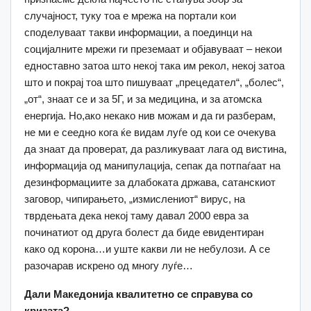
случајност, туку тоа е мрежа на портали кои
споделуваат такви информации, а поединци на
социјалните мрежи ги преземаат и објавуваат – некои
едноставно затоа што некој така им рекол, некој затоа
што и покрај тоа што пишуваат „прецедател“, „болес“,
„от“, знаат се и за 5Г, и за медицина, и за атомска
енергија. Но,ако некако нив можам и да ги разберам,
не ми е сеедно кога ќе видам луѓе од кои се очекува
да знаат да проверат, да разликуваат лага од вистина,
информација од манипулација, сепак да потпаѓаат на
дезинформациите за длабоката држава, сатанскиот
заговор, чипирањето, „измислениот“ вирус, на
тврдењата дека некој таму давал 2000 евра за
починатиот од друга болест да биде евидентиран
како од корона…и уште какви ли не небулози. А се
разочарав искрено од многу луѓе…
Дали Македонија квалитетно се справува со
кризата?