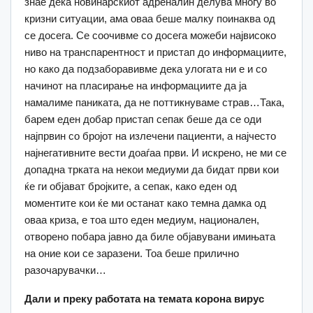
знае дека новинарскиот адреналин делува многу во
кризни ситуации, ама оваа беше малку поинаква од
се досега. Се соочивме со досега можеби највисоко
ниво на транспарентност и пристап до информациите,
но како да подзаборавивме дека улогата ни е и со
начинот на пласирање на информациите да ја
намалиме паниката, да не поттикнуваме страв…Така,
барем еден добар пристап сепак беше да се оди
најпрвин со бројот на излечени пациенти, а најчесто
најнегативните вести доаѓаа први. И искрено, не ми се
допадна трката на некои медиуми да бидат први кои
ќе ги објават бројките, а сепак, како еден од
моментите кои ќе ми останат како темна дамка од
оваа криза, е тоа што еден медиум, национален,
отворено побара јавно да биле објавувани имињата
на оние кои се заразени. Тоа беше прилично
разочарувачки…
Дали и преку работата на темата корона вирус