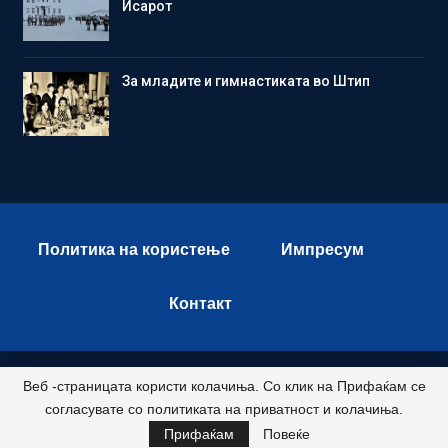
Исарот
Зa младите и гимнастиката во Штип
Политика на користење
Импресум
Контакт
Веб -страницата користи колачиња. Со клик на Прифаќам се
© 2026 - Istok Press. All Rights Reserved.
согласувате со политиката на приватност и колачиња.
Развиено и хостирано од
Прифаќам
Повеќе