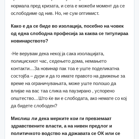
нормала пред кризата, и сега е можеби момент да се
ослободиме од нив. Но, не сум оптимист.
Како е да се биде во изолација, посебно на човек
од една слободна професија за каква се титулираа
новинарството?
-Не верувам дека некој ја сака изолацијата,
полицискиот час, седењето дома, немањето
контакти…За новинар пак тоа е уште поделикатна
состојба – дури и да го имате правото на движење за
време на ограничувањата, може уште полошо да
влијае на вас таа слика на паузирано , успорено
општество…Што ќе ви е слободата, ако немате со кој
да бидете слободен?
Мислиш ли дека мерките кои ги превземаат
здравствените власти, а на нивен предлог и
политичкото водство на државата се ОК или се