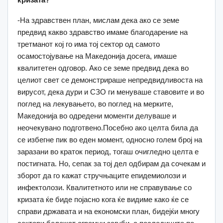
-На здравствен план, мислам дека ако се земе
предвид какво здравство имаме благодарение на
третманот кој го има тој сектор од самото
осамостојување на Македонија досега, имаше
квалитетен одговор. Ако се земе предвид дека во
целиот свет се демонстрираше непредвидливоста на
вирусот, дека дури и СЗО ги менуваше ставовите и во
поглед на лекувањето, во поглед на мерките,
Македонија во одредени моменти делуваше и
неочекувано подготвено.Посебно ако целта била да
се избегне пик во еден момент, односно голем број на
заразани во краток период, тогаш очигледно целта е
постигната. Но, сепак за тој дел одбирам да сочекам и
зборот да го кажат стручњаците епидемиолози и
инфектолози. Квалитетното или не справување со
кризата ќе биде појасно кога ќе видиме како ќе се
справи државата и на економски план, бидејќи многу