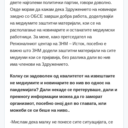
двете најголеми политички партии, говори доволно.
Овде морам да кажам дека Здружението на новинари
заедно со ОБСЕ заврши добра работа, доделувајќи
на медиумите заштитни материјали, кои се на
располагање на новинарите и останатите медиумски
работници. За мене, како претседател на
Регионалниот центар на ЗНМ – Исток, посебно е
важно што ЗНМ додели заштитни материјали на сите
медиуми кои се пријавија, без разлика дали во нив
има членови на Здружението.
Колку си задоволен од квалитетот на извештаите
не медиумите и новинарите во нив во однос на
пандемијата? Дали некаде се претеруваше, дали и
премногу информации можеа да го заморат
организмот, посебно оној дел во главата, или
можеби се си беше на ниво..
-Мислам дека малку не понесе сите ситуацијата, се