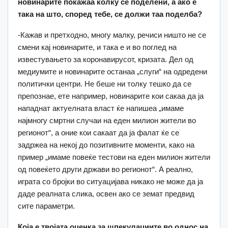
новинарите покажаа колку се поделени, а ако е
така на што, според тебе, се должи таа поделба?
-Кажав и претходно, многу малку, речиси ништо не се
смени кај новинарите, и така е и во поглед на
известувањето за коронавирусот, кризата. Дел од
медиумите и новинарите останаа „слуги“ на одредени
политички центри. Не беше ни толку тешко да се
препознае, ете например, новинарите кои сакаа да ја
нападнат актуелната власт ќе напишеа „имаме
најмногу смртни случаи на еден милион жители во
регионот“, а оние кои сакаат да ја фалат ќе се
задржеа на некој до позитивните моменти, како на
пример „имаме повеќе тестови на еден милион жители
од повеќето други држави во регионот“. А реално,
играта со бројки во ситуацијава никако не може да ја
даде реалната слика, освен ако се земат предвид
сите параметри.
Која е твојата оценка за шпекулациите во однос на