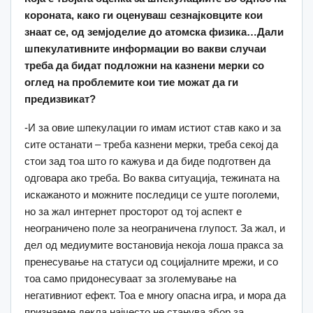
короната, како ги оценуваш сезнајковците кои
знаат се, од земјоделие до атомска физика…Дали
шпекулативните информации во вакви случаи
треба да бидат подложни на казнени мерки со
оглед на проблемите кои тие можат да ги
предизвикат?
-И за овие шпекулации го имам истиот став како и за
сите останати – треба казнени мерки, треба секој да
стои зад тоа што го кажува и да биде подготвен да
одговара ако треба. Во ваква ситуација, тежината на
искажаното и можните последици се уште поголеми,
но за жал интернет просторот од тој аспект е
неограничено поле за неограничена глупост. За жал, и
дел од медиумите востановија некоја лоша пракса за
пренесување на статуси од социјалните мрежи, и со
тоа само придонесуваат за зголемување на
негативниот ефект. Тоа е многу опасна игра, и мора да
признаеме декла најчесто не станува збор за