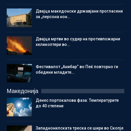
Двајца македонски државјани прогласени
за „персона нон…
Двајца мртви во судир на противпожарни
хеликоптери во…
Фестивалот „Анибар“ во Пеќ повторно ги
обедини младите…
Македонија
Денес портокалова фаза: Температурите
до 40 степени
Западнонилската треска се шири во Скопје