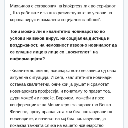
Михаилов е соговорник на istokpress.mk во серијалот
„Што работите и за што размислувате во услови на
корона вирус и намалени социјални слободи“.
Тони можно ли е квалитетно новинарство во
услови на ваков вирус, на социјална дистнца и
воздржаност, на неможност изворно новинарот да
се слушне лице в лице со „носителот“ на
информацијата?
-Квалитетно или не, новинарството не зависи од оваа
актуелна ситуација. И сега, квалитетните новинари
останаа квалитетни, оние кои ја рушат и срамотат
новинарската професија, и понатаму го прават тоа,
дури можеби и повеќе. Впрочем, можеби и прес
конференциите на Министерот за здравство Венко
Филипче, преку прашањата кои беа поставувани од
новинарите, и начинот на кој беа поставувани, ја
покажаа тажната слика на нашето новинарство.