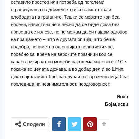
оставило простор или потреба од поголеми
ограничувања на движењето и со самото тоа и
слободата на граѓаните. Тешки се мерките кои беа
носени, навистина не е лесно да се биде дома без
право да се излезе, но не можам да си најдам одговор
на прашањето – што е другата опција, што беше
подобро, попаметно од опцијата полициски час,
посебно за време на верските празници кои се
карактеризираат со можеби најголема масовност? Се
покажа во целата држава, а во добар дел и во Штип,
дека најголемиот број на случаи на заразени лица беа
последица на невнимателност, неодговорност.
Иван
Бојаџиски
Сподели