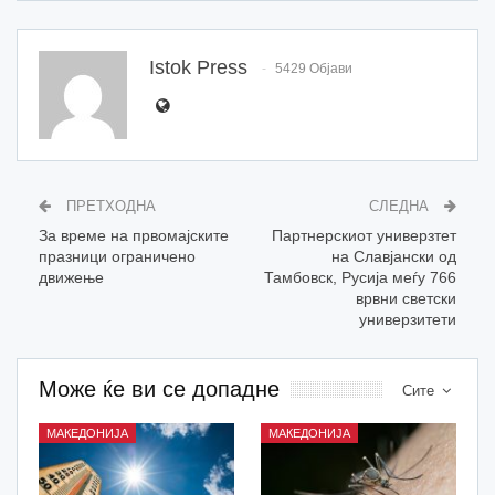
Istok Press
5429 Објави
ПРЕТХОДНА
СЛЕДНА
За време на првомајските
Партнерскиот универзтет
празници ограничено
на Славјански од
движење
Тамбовск, Русија меѓу 766
врвни светски
универзитети
Може ќе ви се допадне
Сите
МАКЕДОНИЈА
МАКЕДОНИЈА