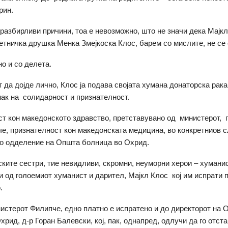
рин.
 разбирливи причини, тоа е невозможно, што не значи дека Мајкл
етничка друшка Менка Змејкоска Клос, барем со мислите, не се 
но и со делета.
 да дојде лично, Клос ја подава својата хумана донаторска рака
знак на солидарност и признателност.
т кон македонското здравство, претставувано од министерот, 
е, признателност кон македонската медицина, во конкретниов с
о одделение на Општа болница во Охрид.
ките сестри, тие невидливи, скромни, неуморни херои – хуманис
и од голоемиот хуманист и дарител, Мајкл Клос кој им испрати 
.
нистерот Филипче, едно платно е испратено и до директорот на
рид, д-р Горан Балевски, кој, пак, однапред, одлучи да го отста