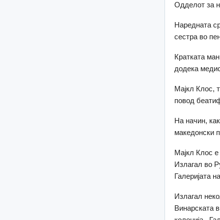
Одделот за н
Наредната ср
сестра во пе
Кратката ман
додека медис
Мајкл Клос, 
повод беатиф
На начин, ка
македонски п
Мајкл Клос е
Излагал во Р
Галеријата н
Излагал неко
Винарската в
колонија, Гал