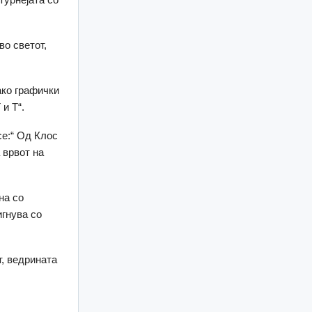
во светот,
ако графички
и Т“.
се:“ Од Клос
 врвот на
на со
игнува со
т, ведрината