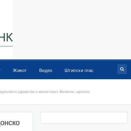
т
Живот
Видео
Штипски глас
акедонското здравство и министерот Филипче, односно
донско