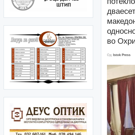
потекло
дваесет
македон
односн
во Охр
Од
Istok Press