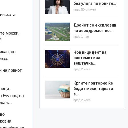
без улога по новите…
пред 50 минути
цинската
Дронот со експлозив
на аеродромот во…
ите мрежи,
пред 1 час
“.
икан, по
Нов инцидент на
системите за
еза.
вештачка…
пред 2 часа
и на првиот
Крпите повторно ќе
бидат меки: тајната
ници.
е…
о Њујорк, во
пред 2 часа
тикан…
 во
иковна
турнејата со