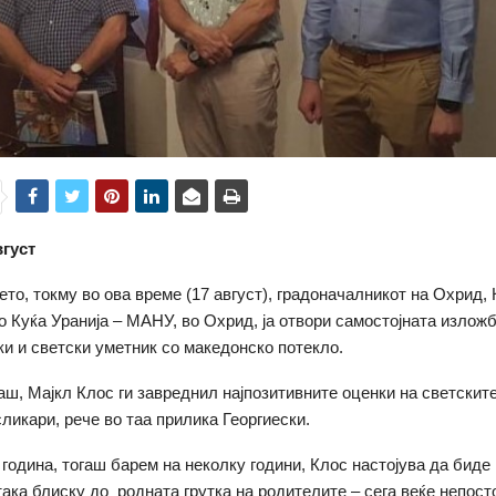
вгуст
ето, токму во ова време (17 август), градоначалникот на Охрид,
во Куќа Уранија – МАНУ, во Охрид, ја отвори самостојната излож
ки и светски уметник со македонско потекло.
наш, Мајкл Клос ги завреднил најпозитивните оценки на светскит
сликари, рече во таа прилика Георгиески.
а година, тогаш барем на неколку години, Клос настојува да биде
така блиску до родната грутка на родителите – сега веќе непост