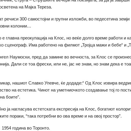
светена на Мајка Тереза.
ат речиси 300 самостојни и групни изложби, во педесетина земји 
ковни колонии…
 е главна преокупација на Клос, но веќе долго време работи и к
ко сценограф. Има работено на филмот „Тројца мажи и бебе“ и „Т 
ангел Наумоски, пред да замине во вечноста, за Клос се произне
ија. Дали се тоа фрески, или не, јас не знам, но знам дека е тоа
икар, нашиот Славко Упевче, ќе додаде:“ Од Клос извира ведри
вство на естетика. Чинот на уметниочкото создавање тој го пост
на боите”.
бно ја нагласува естетската експресија на Клос, богатиот колори
ите пораки, “така потребни во ова време и на овој простор”.
 1954 година во Торонто.