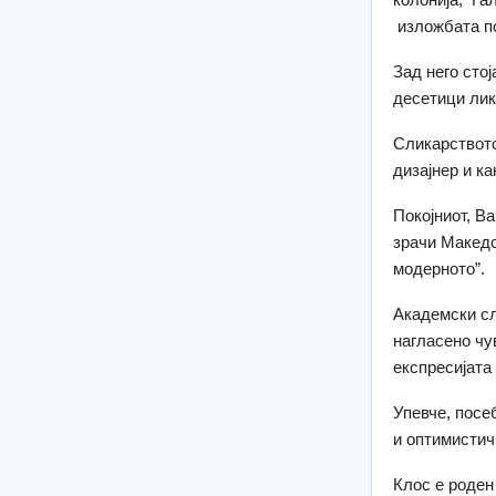
изложбата по
Зад него стој
десетици ли
Сликарството
дизајнер и ка
Покојниот, В
зрачи Македон
модерното”.
Академски сл
нагласено чу
експресијата 
Упевче, посе
и оптимистичк
Клос е роден