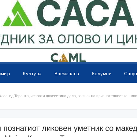
омија
Култура
Времеплов
Колумни
Спор
Клос, од Торонто, испрати дваесетина дела, во знак на признателност кон м
 познатиот ликовен уметник со маке