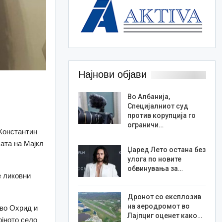
Најнови објави
Во Албанија,
Специјалниот суд
против корупција го
ограничи…
 Константин
бата на Мајкл
Џаред Лето остана без
улога по новите
обвинувања за…
е ликовни
Дронот со експлозив
на аеродромот во
 во Охрид и
Лајпциг оценет како…
ојното село