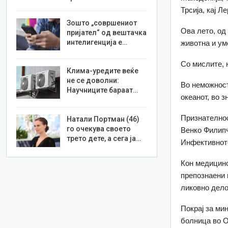
Трсија, кај Ле
Зошто „совршениот
Ова лето, од
пријател“ од вештачка
интелигенција е…
животна и ум
Со мислите, 
Клима-уредите веќе
не се доволни:
Во неможност
Научниците бараат…
океанот, во 
Признателнос
Натали Портман (46)
го очекува своето
Венко Филипч
трето дете, а сега ја…
Инфективнот
Кон медицинс
препознаени 
ликовно дело
Покрај за ми
болница во Ох