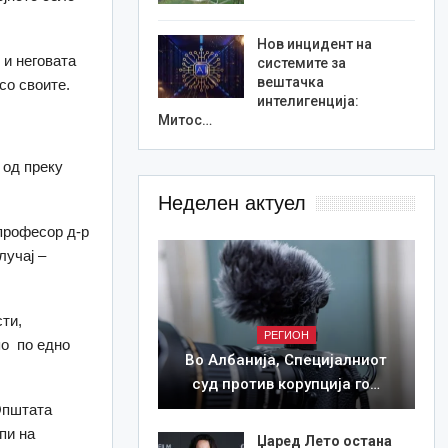
Нов инцидент на
 и неговата
системите за
вештачка
со своите.
интелигенција:
Митос…
 од преку
Неделен актуел
професор д-р
лучај –
ти,
РЕГИОН
по по едно
Во Албанија, Специјалниот
суд против корупција го…
 Општата
пи на
Џаред Лето остана