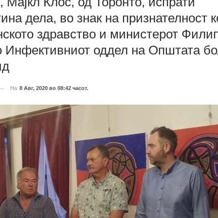
, Мајкл Клос, од Торонто, испрати
ина дела, во знак на признателност к
ското здравство и министерот Филип
о Инфективниот оддел на Општата б
ид
На
8 Авг, 2020 во 08:42 часот.