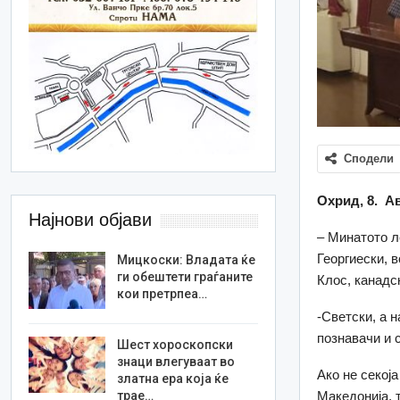
Сподели
Охрид, 8. А
Најнови објави
– Минатото л
Георгиески, 
Мицкоски: Владата ќе
ги обештети граѓаните
Клос, канадс
кои претрпеа…
-Светски, а 
познавачи и 
Шест хороскопски
знаци влегуваат во
Ако не секој
златна ера која ќе
трае…
Македонија, 