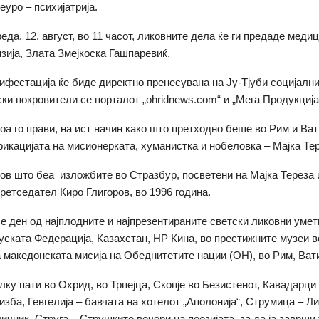
еуро – психијатрија.
еда, 12, август, во 11 часот, ликовните дела ќе ги предаде меди
нзија, Злата Змејкоска Гашпаревиќ.
ифестација ќе биде директно пренесувана на Ју-Тјуби социјалн
ки покровители се порталот „ohridnews.com“ и „Мега Продукција
тоа го прави, на ист начин како што претходно беше во Рим и Ват
икацијата на мисионерката, хуманистка и нобеловка – Мајка Тер
ков што беа изложбите во Стразбур, посветени на Мајка Тереза 
ретседател Киро Глигоров, во 1996 година.
 е ден од најплодните и најпрезентираните светски ликовни умет
уската Федерација, Казахстан, НР Кина, во престижните музеи в
а македонската мисија на Обеднитетите нации (ОН), во Рим, Ва
лку пати во Охрид, во Трпејца, Скопје во Безистенот, Кавадарци
изба, Гевгелија – бавчата на хотелот „Аполонија“, Струмица – Л
ичник, Струга – Струшките вечери на поезијата, за да ја заврши 