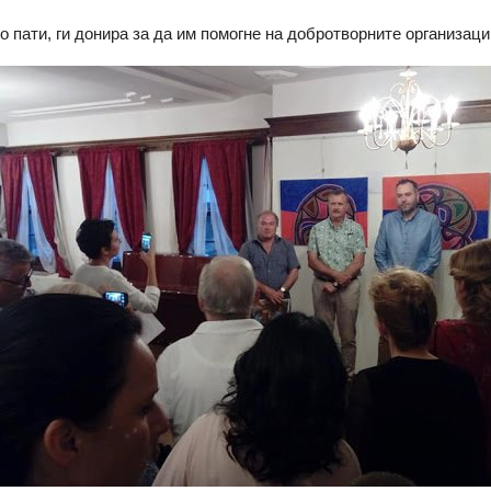
то пати, ги донира за да им помогне на добротворните организаци