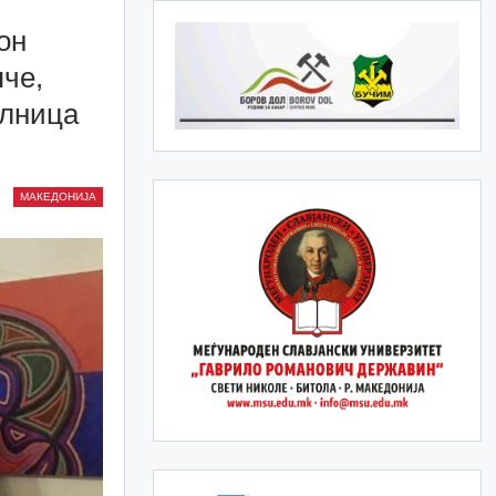
он
че,
олница
МАКЕДОНИЈА