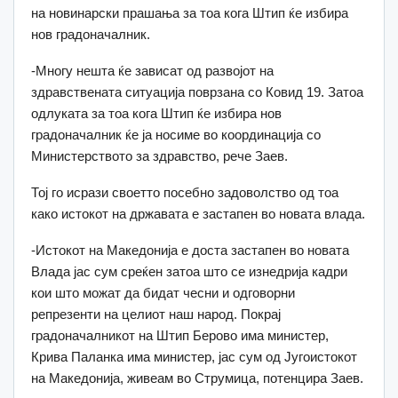
на новинарски прашања за тоа кога Штип ќе избира
нов градоначалник.
-Многу нешта ќе зависат од развојот на
здравствената ситуација поврзана со Ковид 19. Затоа
одлуката за тоа кога Штип ќе избира нов
градоначалник ќе ја носиме во координација со
Министерството за здравство, рече Заев.
Тој го исрази своетто посебно задоволство од тоа
како истокот на државата е застапен во новата влада.
-Истокот на Македонија е доста застапен во новата
Влада јас сум среќен затоа што се изнедрија кадри
кои што можат да бидат чесни и одговорни
репрезенти на целиот наш народ. Покрај
градоначалникот на Штип Берово има министер,
Крива Паланка има министер, јас сум од Југоистокот
на Македонија, живеам во Струмица, потенцира Заев.