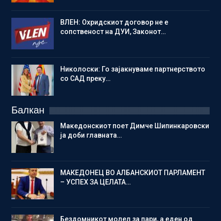
ВЛЕН: Охридскиот договор не е
сопственост на ДУИ, Законот…
Николоски: Го зајакнуваме партнерството
со САД преку…
Балкан
Македонскиот поет Димче Шипинкаровски
ја доби главната…
МАКЕДОНЕЦ ВО АЛБАНСКИОТ ПАРЛАМЕНТ
– УСПЕХ ЗА ЦЕЛАТА…
Бездомникот молел за пари, а еден од