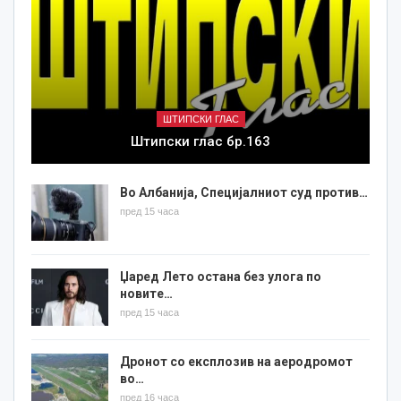
ШТИПСКИ ГЛАС
Штипски глас бр.163
Во Албанија, Специјалниот суд против…
пред 15 часа
Џаред Лето остана без улога по
новите…
пред 15 часа
Дронот со експлозив на аеродромот
во…
пред 16 часа