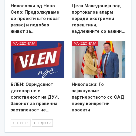
Николоски од Ново
Цела Македонија под
Село: Продолжуваме
портокалов аларм
со проекти што носат
поради екстремни
развој и подобар
горештини,
живот за…
надлежните со важни…
МАКЕДОНИЈА
МАКЕДОНИЈА
ВЛЕН: Охридскиот
Николоски: Го
договор не е
зајакнуваме
сопственост на ДУИ,
партнерството со САД
Законот за правична
преку конкретни
застапеност не…
проекти
ПТРЕТХ
СЛЕДНО