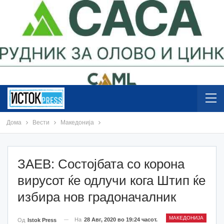
Дома
Вести
Македонија
ЗАЕВ: Состојбата со корона
вирусот ќе одлучи кога Штип ќе
избира нов градоначалник
МАКЕДОНИЈА
На
28 Авг, 2020 во 19:24 часот.
Од
Istok Press