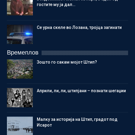
гостите му ја дал…
Се урна скеле во Лозана, тројца загинати
Времеплов
Зошто го сакам мојот Штип?
Aприли, ли, ли, штипјани – познати шегаџии
Малку за историја на Штип, градот под
Исарот