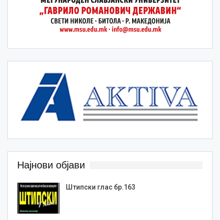
Најнови објави
Штипски глас бр.163