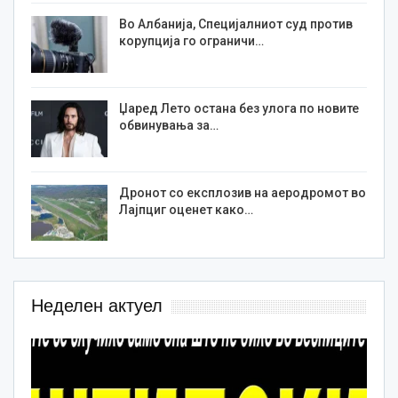
Во Албанија, Специјалниот суд против
корупција го ограничи…
Џаред Лето остана без улога по новите
обвинувања за…
Дронот со експлозив на аеродромот во
Лајпциг оценет како…
Неделен актуел