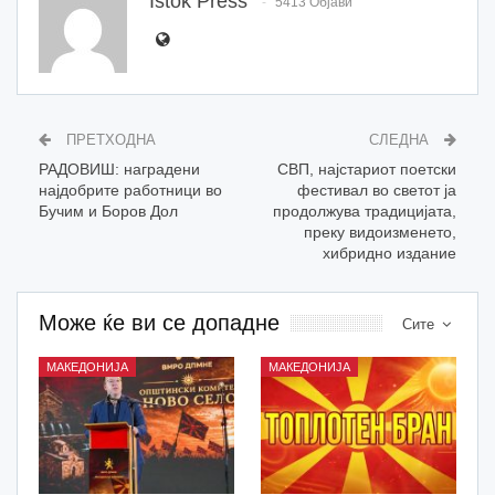
Istok Press
5413 Објави
ПРЕТХОДНА
СЛЕДНА
РАДОВИШ: наградени
СВП, најстариот поетски
најдобрите работници во
фестивал во светот ја
Бучим и Боров Дол
продолжува традицијата,
преку видоизменето,
хибридно издание
Може ќе ви се допадне
Сите
МАКЕДОНИЈА
МАКЕДОНИЈА