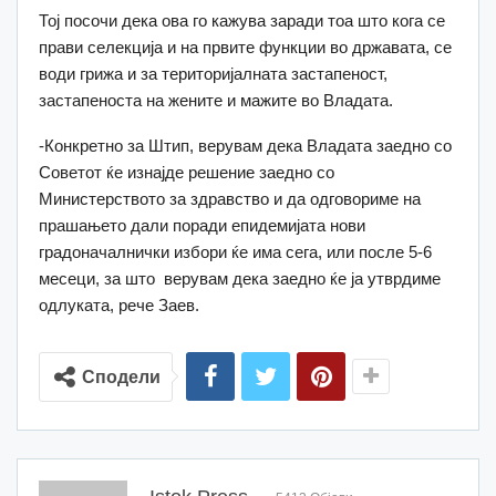
Тој посочи дека ова го кажува заради тоа што кога се
прави селекција и на првите функции во државата, се
води грижа и за територијалната застапеност,
застапеноста на жените и мажите во Владата.
-Конкретно за Штип, верувам дека Владата заедно со
Советот ќе изнајде решение заедно со
Министерството за здравство и да одговориме на
прашањето дали поради епидемијата нови
градоначалнички избори ќе има сега, или после 5-6
месеци, за што верувам дека заедно ќе ја утврдиме
одлуката, рече Заев.
Сподели