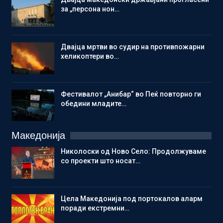
за „персона нон…
Двајца мртви во судир на противпожарни
хеликоптери во…
Фестивалот „Анибар“ во Пеќ повторно ги
обедини младите…
Македонија
Николоски од Ново Село: Продолжуваме
со проекти што носат…
Цела Македонија под портокалов аларм
поради екстремни…