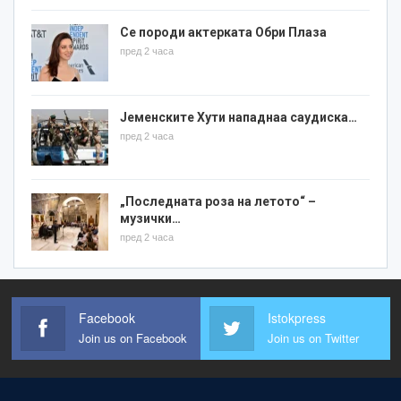
Се породи актерката Обри Плаза
пред 2 часа
Јеменските Хути нападнаа саудиска…
пред 2 часа
„Последната роза на летото“ –
музички…
пред 2 часа
Facebook
Istokpress
Join us on Facebook
Join us on Twitter