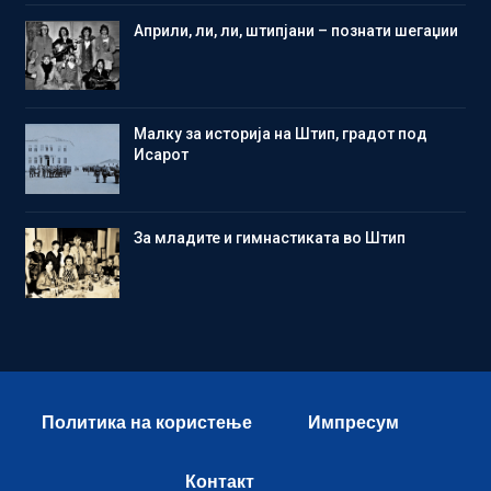
Aприли, ли, ли, штипјани – познати шегаџии
Малку за историја на Штип, градот под
Исарот
Зa младите и гимнастиката во Штип
Политика на користење
Импресум
Контакт