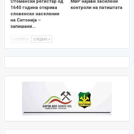
Отомански регистар од
МВР најави засилени
1640 година открива
контроли на патиштата
словенско население
на Ситонија –
запишани…
ПТРЕТХ
СЛЕДНО