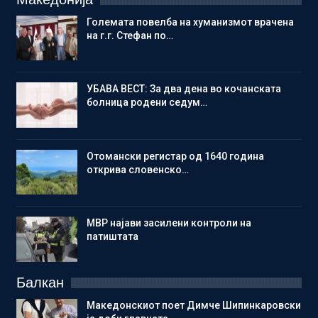
Големата повелба на хуманизмот врачена
на г.г. Стефан по…
УБАВА ВЕСТ: За два дена во кочанската
болница родени седум…
Отомански регистар од 1640 година
открива словенско…
МВР најави засилени контроли на
патиштата
Балкан
Македонскиот поет Димче Шипинкаровски