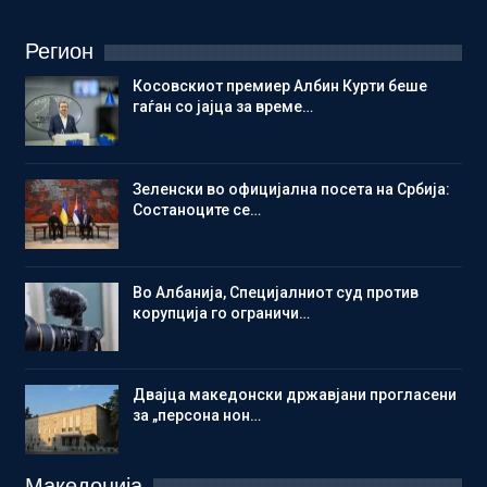
Регион
Косовскиот премиер Албин Курти беше
гаѓан со јајца за време…
Зеленски во официјална посета на Србија:
Состаноците се…
Во Албанија, Специјалниот суд против
корупција го ограничи…
Двајца македонски државјани прогласени
за „персона нон…
Македонија