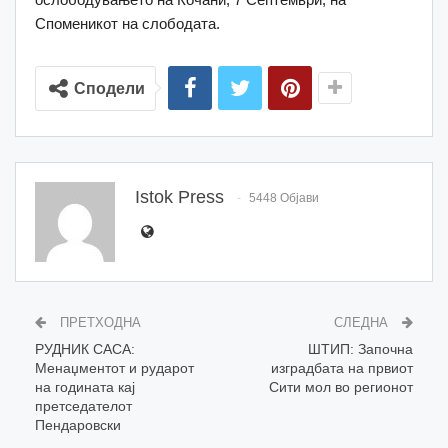
Споменикот на слободата.
Сподели
Istok Press
5448 Објави
ПРЕТХОДНА
СЛЕДНА
РУДНИК САСА:
ШТИП: Започна
Менаџментот и рударот
изградбата на првиот
на годината кај
Сити мол во регионот
претседателот
Пендаровски