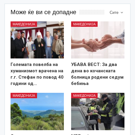
Може ќе ви се допадне
Сите
МАКЕДОНИЈА
МАКЕДОНИЈА
Големата повелба на
УБАВА ВЕСТ: За два
хуманизмот врачена на
дена во кочанската
г.г. Стефан по повод 40
болница родени седум
години од…
бебиња
МАКЕДОНИЈА
МАКЕДОНИЈА