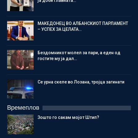
ја доби главната…
МАКЕДОНЕЦ ВО АЛБАНСКИОТ ПАРЛАМЕНТ
– УСПЕХ ЗА ЦЕЛАТА…
Бездомникот молел за пари, а еден од
гостите му ја дал…
Се урна скеле во Лозана, тројца загинати
Времеплов
Зошто го сакам мојот Штип?