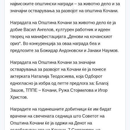
највисоките општински награди – за животно дело и за
значајни остварувања за развојот на општина Кочани.
Наградата на Општина Кочани за животно дело ќе ја
добие Васил Ангелов, културен работник и идеен
творец на манифестацијата „Денови на кочанскиот
ориз“. Во конкуренција за оваа награда беа и
предлозите за Божидар Андоновски и Јанаки Наумов.
Наградата на Општина Кочани за значајни
остварувања за развојот на Кочани ќе ја понесе
актерката Наталија Теодосиева, која Одборот
едногласно ја избра од петте предлога за: Благој
Зашов, ТППЕ – Кочани, Ружа Стојмилова и Игор
Христов.
Наградите на годинешните добитници ќе им бидат
врачени на свечената седница што Советот на
Општина Кочани ќе ја одржи на Денот на
ослободувањето на Кочани, 7 Септември, на