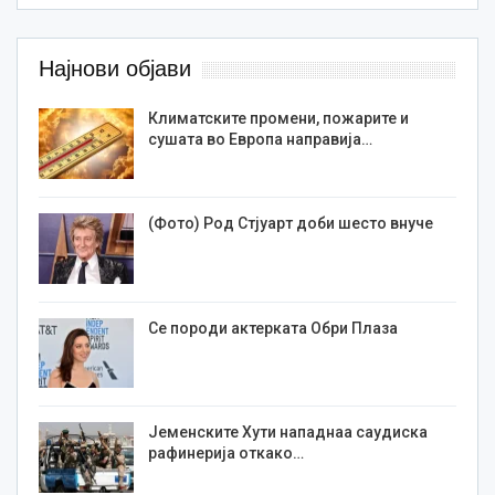
Најнови објави
Климатските промени, пожарите и
сушата во Европа направија…
(Фото) Род Стјуарт доби шесто внуче
Се породи актерката Обри Плаза
Јеменските Хути нападнаа саудиска
рафинерија откако…